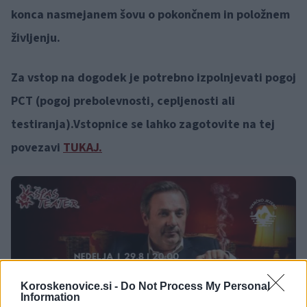
konca nasmejanem šovu o pokončnem in položnem
življenju.
Za vstop na dogodek je potrebno izpolnjevati pogoj
PCT (pogoj prebolevnosti, cepljenosti ali
testiranja).Vstopnice se lahko zagotovite na tej
povezavi
TUKAJ.
Koroskenovice.si -
Do Not Process My Personal
Information