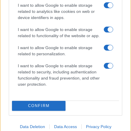
I want to allow Google to enable storage
related to analytics like cookies on web or
device identifiers in apps.
I want to allow Google to enable storage
Koroške reke so opazno upadle,
Z vlakom po Koroški: Manj
related to functionality of the website or app.
zadnja dva tedna skoraj brez
gneče, več udobja
dežja
I want to allow Google to enable storage
related to personalization.
Več iz kategorije Zabava
I want to allow Google to enable storage
related to security, including authentication
functionality and fraud prevention, and other
user protection.
CONFIRM
Poletni spomini, ki ostanejo za
Ustvarite ultimativno bojno
vedno
postajo za digitalne avanture
Data Deletion
Data Access
Privacy Policy