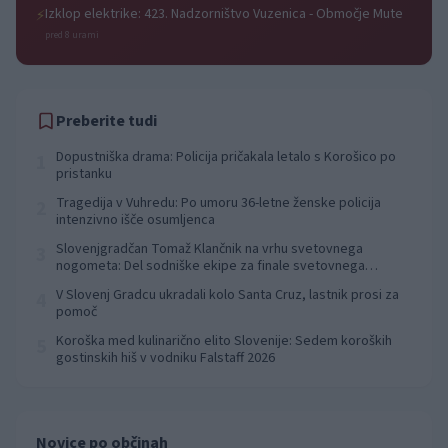
Izklop elektrike: 423. Nadzorništvo Vuzenica - Območje Mute
⚡
pred 8 urami
Preberite tudi
Dopustniška drama: Policija pričakala letalo s Korošico po
1
pristanku
Tragedija v Vuhredu: Po umoru 36-letne ženske policija
2
intenzivno išče osumljenca
Slovenjgradčan Tomaž Klančnik na vrhu svetovnega
3
nogometa: Del sodniške ekipe za finale svetovnega
prvenstva
V Slovenj Gradcu ukradali kolo Santa Cruz, lastnik prosi za
4
pomoč
Koroška med kulinarično elito Slovenije: Sedem koroških
5
gostinskih hiš v vodniku Falstaff 2026
Novice po občinah