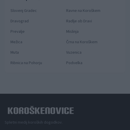
Slovenj Gradec
Ravne na Koroškem
Dravograd
Radlje ob Dravi
Prevalje
Mislinja
Mežica
Črna na Koroškem
Muta
Vuzenica
Ribnica na Pohorju
Podvelka
Spletni medij koroških dogodkov.