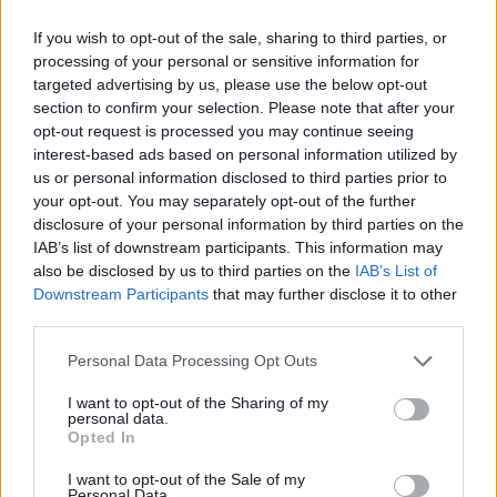
If you wish to opt-out of the sale, sharing to third parties, or
processing of your personal or sensitive information for
targeted advertising by us, please use the below opt-out
Vir: FB Ivarčko jezero
section to confirm your selection. Please note that after your
opt-out request is processed you may continue seeing
interest-based ads based on personal information utilized by
us or personal information disclosed to third parties prior to
your opt-out. You may separately opt-out of the further
disclosure of your personal information by third parties on the
Opozorilo:
Po 297. členu Kazenskega zakonika je
IAB’s list of downstream participants. This information may
also be disclosed by us to third parties on the
IAB’s List of
posameznik kazensko odgovoren za javno spodbujanje
Downstream Participants
that may further disclose it to other
sovraštva, nasilja ali nestrpnosti. Komentarji z žaljivimi,
third parties.
rasističnimi, diskriminatornimi ali nezakonitimi vsebinami bodo
odstranjeni.
Pravila komentiranja →
Please note that this website/app uses one or more Google
Personal Data Processing Opt Outs
services and may gather and store information including but
not limited to your visit or usage behaviour. You may click to
I want to opt-out of the Sharing of my
Failed to fetch
personal data.
grant or deny consent to Google and its third-party tags to
Opted In
use your data for below specified purposes in below Google
consent section.
I want to opt-out of the Sale of my
Personal Data.