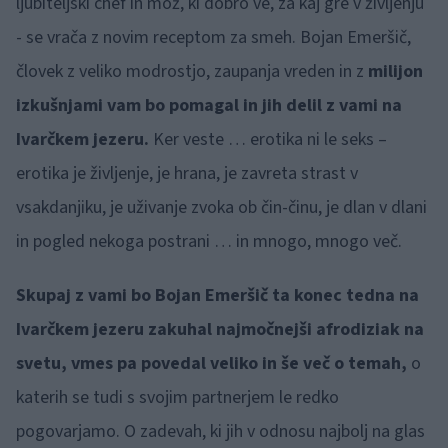
ljubiteljski chef in mož, ki dobro ve, za kaj gre v življenju
- se vrača z novim receptom za smeh. Bojan Emeršič,
človek z veliko modrostjo, zaupanja vreden in z
milijon
izkušnjami vam bo pomagal in jih delil z vami na
Ivarčkem jezeru.
Ker veste … erotika ni le seks –
erotika je življenje, je hrana, je zavreta strast v
vsakdanjiku, je uživanje zvoka ob čin-činu, je dlan v dlani
in pogled nekoga postrani … in mnogo, mnogo več.
Skupaj z vami bo Bojan Emeršič ta konec tedna na
Ivarčkem jezeru zakuhal najmočnejši afrodiziak na
svetu, vmes pa povedal veliko in še več o temah,
o
katerih se tudi s svojim partnerjem le redko
pogovarjamo. O zadevah, ki jih v odnosu najbolj na glas