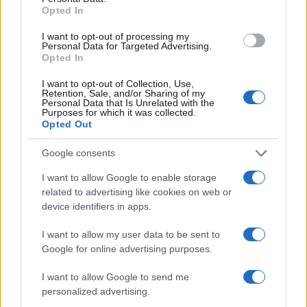
Občine:
Ravne na Koroškem
Opted In
I want to opt-out of processing my
Kategorije:
Zabava
Družba
Personal Data for Targeted Advertising.
Opted In
Bojan Emeršič
Ivarčko jezero
Ključne besede:
I want to opt-out of Collection, Use,
Retention, Sale, and/or Sharing of my
Personal Data that Is Unrelated with the
komedija
PCT
smeh
Purposes for which it was collected.
Opted Out
Google consents
Več iz kraja Ravne na Koroškem
I want to allow Google to enable storage
related to advertising like cookies on web or
device identifiers in apps.
I want to allow my user data to be sent to
Google for online advertising purposes.
I want to allow Google to send me
Freestyle navdušuje s poletno
Kovinska ograja po meri: kako
personalized advertising.
prilagojenimi cenami koles
izbrati material, polnilo in
izvedbo