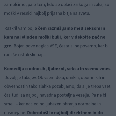
zamolčimo, pa o tem, kdo se oblači za koga in zakaj so
moški v resnici najbolj prijazna bitja na svetu.
Razkril vam bo,
o čem razmišljamo med seksom in
kam naj vljuden moški bulji, ker v dekolte pač ne
gre.
Bojan pove naglas VSE, česar si ne povemo, ker bi
radi še ostali skupaj ...
Komedija o odnosih, ljubezni, seksu in vsemu vmes.
Dovolj je tabujev. Ob vsem delu, urnikih, opomnikih in
obveznostih tako zlahka pozabljamo, da si je treba vzeti
čas tudi za najbolj navadna posteljna veselja. Pa ne bi
smeli – ker nas edino ljubezen ohranja normalne in
nasmejane.
Dobrodošli v najbolj direktnem in do