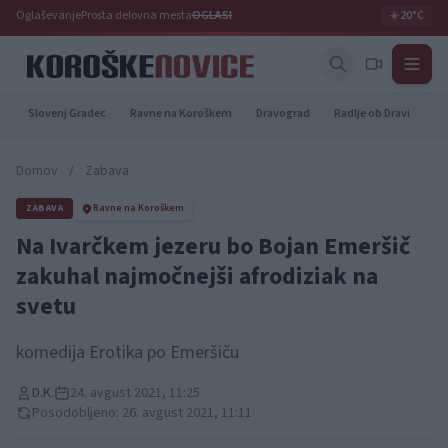
Oglaševanje
Prosta delovna mesta
OGLASI
☀️
20°C
Slovenj Gradec
Ravne na Koroškem
Dravograd
Radlje ob Dravi
Pr
Domov
/
Zabava
ZABAVA
Ravne na Koroškem
Na Ivarčkem jezeru bo Bojan Emeršič
zakuhal najmočnejši afrodiziak na
svetu
komedija Erotika po Emeršiču
D.K.
24. avgust 2021, 11:25
Posodobljeno: 26. avgust 2021, 11:11