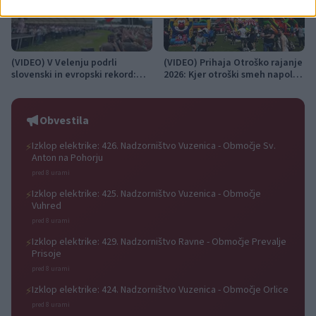
(VIDEO) V Velenju podrli
(VIDEO) Prihaja Otroško rajanje
slovenski in evropski rekord:
2026: Kjer otroški smeh napolni
Zazvenelo je 4066 harmonik
srce Dravograda
Obvestila
Izklop elektrike: 426. Nadzorništvo Vuzenica - Območje Sv.
⚡
Anton na Pohorju
pred 8 urami
Izklop elektrike: 425. Nadzorništvo Vuzenica - Območje
⚡
Vuhred
pred 8 urami
Izklop elektrike: 429. Nadzorništvo Ravne - Območje Prevalje
⚡
Prisoje
pred 8 urami
Izklop elektrike: 424. Nadzorništvo Vuzenica - Območje Orlice
⚡
pred 8 urami