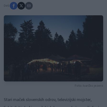
Deli:
Foto: Ivarčko jezero
Stari maček slovenskih odrov, televizijski mojster,