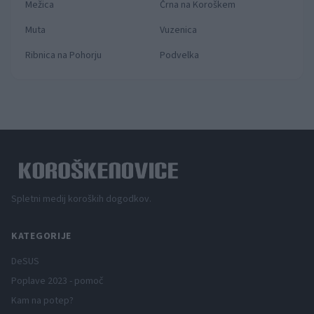
Mežica
Črna na Koroškem
Muta
Vuzenica
Ribnica na Pohorju
Podvelka
Spletni medij koroških dogodkov.
KATEGORIJE
DeSUS
Poplave 2023 - pomoč
Kam na potep?