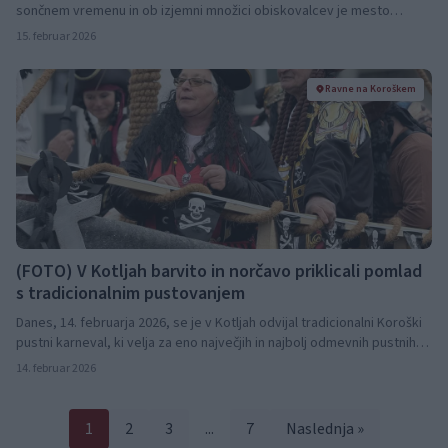
sončnem vremenu in ob izjemni množici obiskovalcev je mesto
zaživelo v pisanih barvah in dobri volji.
15. februar 2026
Ravne na Koroškem
(FOTO) V Kotljah barvito in norčavo priklicali pomlad
s tradicionalnim pustovanjem
Danes, 14. februarja 2026, se je v Kotljah odvijal tradicionalni Koroški
pustni karneval, ki velja za eno največjih in najbolj odmevnih pustnih
prireditev na Koroškem.
14. februar 2026
1
2
3
...
7
Naslednja »