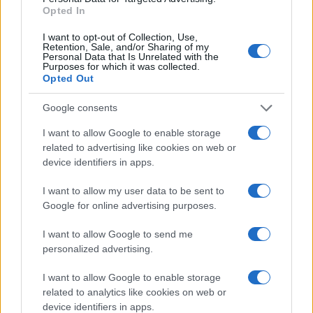
Opted In
I want to opt-out of Collection, Use,
Retention, Sale, and/or Sharing of my
Personal Data that Is Unrelated with the
Purposes for which it was collected.
Opted Out
Google consents
Dan žena na Aqualatiu: Danes savna samo za ženske
Ob mednarodnem dnevu žena, 8. marcu, v Bazenskem kompleksu
I want to allow Google to enable storage
Aqualatio pripravljajo posebno razvajanje za vse ženske in dekleta.
related to advertising like cookies on web or
device identifiers in apps.
6. marec 2026
I want to allow my user data to be sent to
Dravograd
Google for online advertising purposes.
I want to allow Google to send me
personalized advertising.
I want to allow Google to enable storage
related to analytics like cookies on web or
device identifiers in apps.