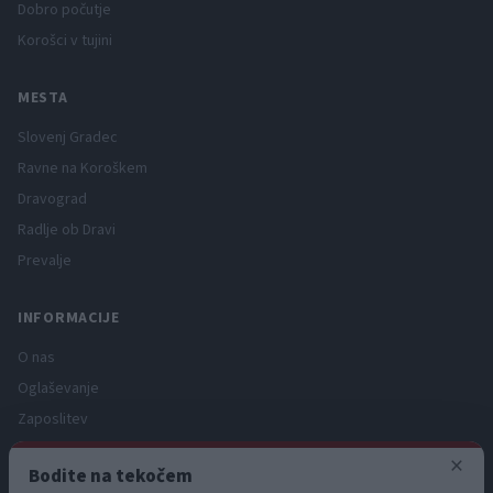
Dobro počutje
Korošci v tujini
MESTA
Slovenj Gradec
Ravne na Koroškem
Dravograd
Radlje ob Dravi
Prevalje
INFORMACIJE
O nas
Oglaševanje
Zaposlitev
Pravno obvestilo
×
Bodite na tekočem
Zasebnost in piškotki