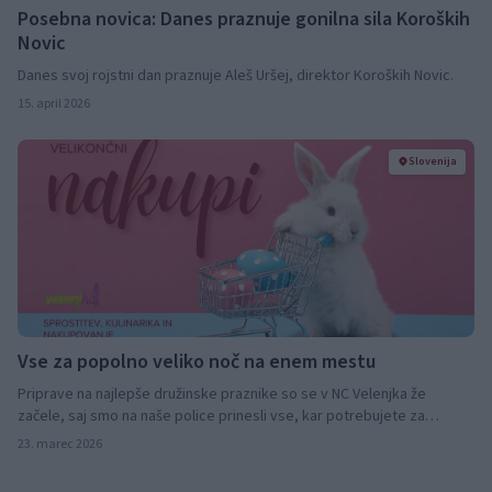
Posebna novica: Danes praznuje gonilna sila Koroških
Novic
Danes svoj rojstni dan praznuje Aleš Uršej, direktor Koroških Novic.
15. april 2026
Slovenija
Vse za popolno veliko noč na enem mestu
Priprave na najlepše družinske praznike so se v NC Velenjka že
začele, saj smo na naše police prinesli vse, kar potrebujete za
nepozabno veliko noč.
23. marec 2026