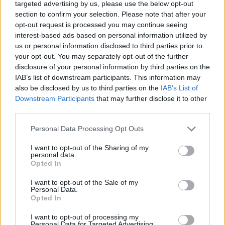
targeted advertising by us, please use the below opt-out
Muta
section to confirm your selection. Please note that after your
opt-out request is processed you may continue seeing
interest-based ads based on personal information utilized by
us or personal information disclosed to third parties prior to
your opt-out. You may separately opt-out of the further
disclosure of your personal information by third parties on the
IAB’s list of downstream participants. This information may
also be disclosed by us to third parties on the
IAB’s List of
Downstream Participants
that may further disclose it to other
Občina Muta vabi na glasbeni večer z Markom Vozljem
third parties.
ob dnevu žena
Please note that this website/app uses one or more Google
V petek, 13. marca 2026, bo v Dvorani Kienhofen na Muti potekal
Personal Data Processing Opt Outs
services and may gather and store information including but
poseben glasbeni večer, namenjen predvsem predstavnicam
nežnejšega spola. Koncert podarja županja Občine Muta.
not limited to your visit or usage behaviour. You may click to
I want to opt-out of the Sharing of my
11. marec 2026
personal data.
grant or deny consent to Google and its third-party tags to
Opted In
use your data for below specified purposes in below Google
consent section.
I want to opt-out of the Sale of my
Personal Data.
Opted In
Slovenj Gradec
I want to opt-out of processing my
Personal Data for Targeted Advertising.