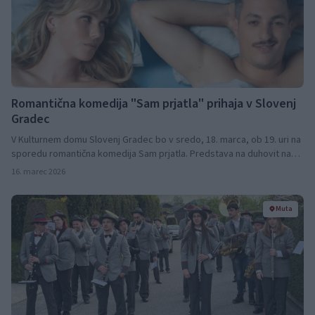
Romantična komedija "Sam prjatla" prihaja v Slovenj
Gradec
V Kulturnem domu Slovenj Gradec bo v sredo, 18. marca, ob 19. uri na
sporedu romantična komedija Sam prjatla. Predstava na duhovit način
odpira vprašanje sodobnih odnosov in spoznavanja v času aplikacij za
16. marec 2026
zmenke.
Muta