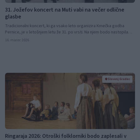
31. Jožefov koncert na Muti vabi na večer odlične
glasbe
Tradicionalni koncert, ki ga vsako leto organizira Kmečka godba
Pernice, je v letošnjem letu že 31. po vrsti. Na njem bodo nastopila
mnoga znana imena slovenske glasbe.
16. marec 2026
Slovenj Gradec
Ringaraja 2026: Otroški folklorniki bodo zaplesali v