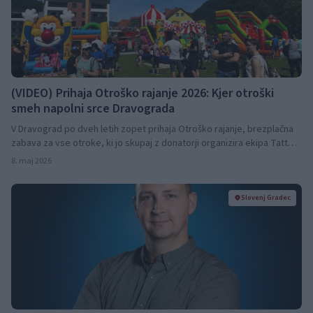
(VIDEO) Prihaja Otroško rajanje 2026: Kjer otroški
smeh napolni srce Dravograda
V Dravograd po dveh letih zopet prihaja Otroško rajanje, brezplačna
zabava za vse otroke, ki jo skupaj z donatorji organizira ekipa Tattoo
Art Jurrek.
8. maj 2026
Slovenj Gradec