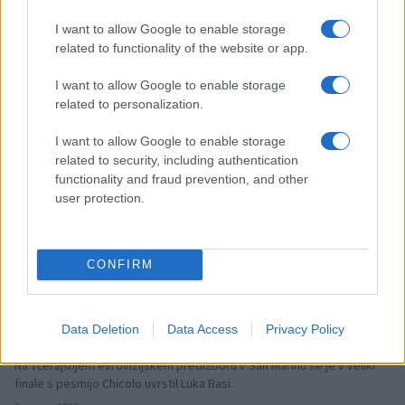
(FOTO) Dan žena s Kvatropirci v Dravogradu: Z njimi
I want to allow Google to enable storage
zapela tudi Slovenjgradčanka
related to functionality of the website or app.
V četrtek, 5. marca, je v dvorani Špic D v Dravogradu potekal prav
poseben večer, namenjen praznovanju dneva žena. Ušesa
I want to allow Google to enable storage
obiskovalcev so razvajali Kvatropirci.
related to personalization.
6. marec 2026
I want to allow Google to enable storage
Slovenija
related to security, including authentication
functionality and fraud prevention, and other
user protection.
CONFIRM
VIDEO: Luka Basi v finalu izbora evrovizijskega
Data Deletion
Data Access
Privacy Policy
predstavnika San Marina
Na včerajšnjem evrovizijskem predizboru v San Marinu se je v veliki
finale s pesmijo Chicolo uvrstil Luka Basi.