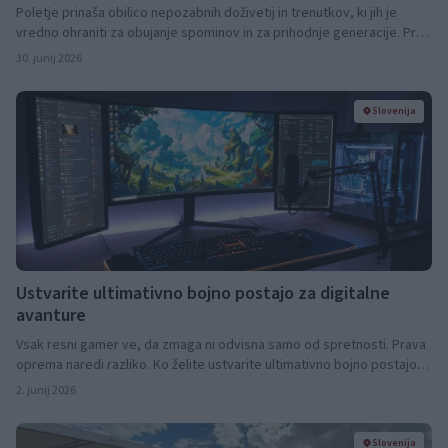
Poletje prinaša obilico nepozabnih doživetij in trenutkov, ki jih je
vredno ohraniti za obujanje spominov in za prihodnje generacije. Prav
med poletjem - med dopusti, izleti, družinskimi srečanji in drugimi
30. junij 2026
poletnimi dogodivščinami - nastane na stotine fotografij. Te pa
pogosto ostanejo shranjene zgolj na telefonih ali skrite v množici
podatkov na računalnikih.
Slovenija
Ustvarite ultimativno bojno postajo za digitalne
avanture
Vsak resni gamer ve, da zmaga ni odvisna samo od spretnosti. Prava
oprema naredi razliko. Ko želite ustvarite ultimativno bojno postajo
za digitalne avanture, morate razmišljati strateško, načrtovati
2. junij 2026
pametno in investirati v pravo tehnologijo. Ne gre za razkošje. Gre za
to, da se vsaka sekunda, vsak klik in vsak odziv šteje.
Slovenija