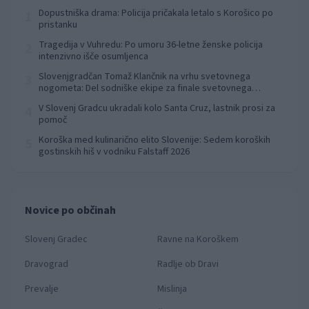
Dopustniška drama: Policija pričakala letalo s Korošico po
1
pristanku
Tragedija v Vuhredu: Po umoru 36-letne ženske policija
2
intenzivno išče osumljenca
Slovenjgradčan Tomaž Klančnik na vrhu svetovnega
3
nogometa: Del sodniške ekipe za finale svetovnega
prvenstva
V Slovenj Gradcu ukradali kolo Santa Cruz, lastnik prosi za
4
pomoč
Koroška med kulinarično elito Slovenije: Sedem koroških
5
gostinskih hiš v vodniku Falstaff 2026
Novice po občinah
Slovenj Gradec
Ravne na Koroškem
Dravograd
Radlje ob Dravi
Prevalje
Mislinja