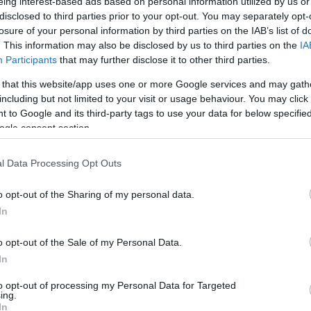
eing interest-based ads based on personal information utilized by us or
disclosed to third parties prior to your opt-out. You may separately opt-
anj, v 83.minuti je rdeči karton dobila Nina Poberžnik.
losure of your personal information by third parties on the IAB’s list of
. This information may also be disclosed by us to third parties on the
IA
Participants
that may further disclose it to other third parties.
 that this website/app uses one or more Google services and may gath
including but not limited to your visit or usage behaviour. You may click 
 to Google and its third-party tags to use your data for below specifi
ogle consent section.
l Data Processing Opt Outs
o opt-out of the Sharing of my personal data.
.,
In
o opt-out of the Sale of my Personal Data.
In
Gradec igrale 14.aprila, ko se bodo doma pomerile z
to opt-out of processing my Personal Data for Targeted
ing.
In