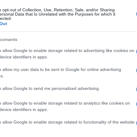
o opt-out of Collection, Use, Retention, Sale, and/or Sharing
ersonal Data that Is Unrelated with the Purposes for which it
lected.
Napisal: Boja
Out
consents
o allow Google to enable storage related to advertising like cookies on
evice identifiers in apps.
k kazensko odgovoren za javno spodbujanje sovraštva, nasilja ali nestrpno
o allow my user data to be sent to Google for online advertising
nitimi vsebinami bodo odstranjeni.
Pravila komentiranja →
s.
to allow Google to send me personalized advertising.
o allow Google to enable storage related to analytics like cookies on
evice identifiers in apps.
o allow Google to enable storage related to functionality of the website