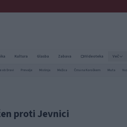
ika
Kultura
Glasba
Zabava
Videoteka
Več
e ob Dravi
Prevalje
Mislinja
Mežica
Črna na Koroškem
Muta
Vu
en proti Jevnici