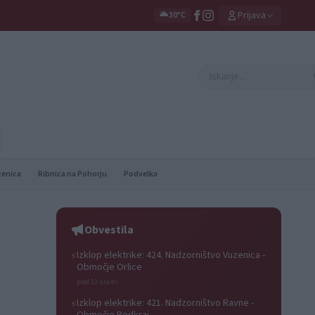
Prijava
🌥️
30°C
zenica
Ribnica na Pohorju
Podvelka
Obvestila
Izklop elektrike: 424. Nadzorništvo Vuzenica -
⚡
Območje Orlice
pred 13 urami
Izklop elektrike: 421. Nadzorništvo Ravne -
⚡