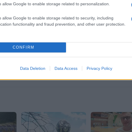
o allow Google to enable storage related to personalization.
o allow Google to enable storage related to security, including
cation functionality and fraud prevention, and other user protection.
CONFIRM
Data Deletion
Data Access
Privacy Policy
 doma
Freestyle navdušuje s poletno
Vlom v hišo pri Sloven
remiere,
prilagojenimi cenami koles
lastniki ostali brez or
ki kino
modema