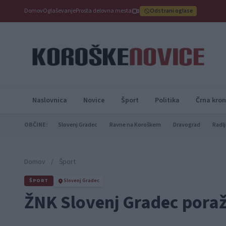
Domov
Oglaševanje
Prosta delovna mesta
Odstrani oglase
Naslovnica
Novice
Šport
Politika
Črna kron
OBČINE:
Slovenj Gradec
Ravne na Koroškem
Dravograd
Radlj
Domov
/
Šport
ŠPORT
Slovenj Gradec
ŽNK Slovenj Gradec poraž