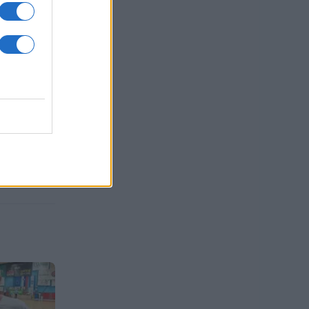
j Gradcu,
odja in