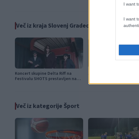
I want t
I want t
Več iz kraja Slovenj Gradec
authenti
Koncert skupine Delta Riff na
Avgust v Kinu Kulturnega
Festivalu SHOTS prestavljen na
Slovenj Gradec: Filmske p
jutri
napete zgodbe in počitniš
Več iz kategorije Šport