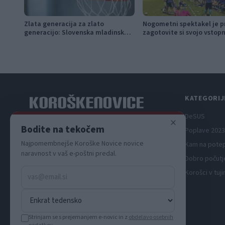
Zlata generacija za zlato
Nogometni spektakel je pr
generacijo: Slovenska mladinska
zagotovite si svojo vstop
košarka piše zgodovino
pravočasno
KATEGORIJ
DeSUS
×
Spletni medij koroških dogodkov.
Bodite na tekočem
Poplave 2023
Najpomembnejše Koroške Novice novice
Kam na pote
naravnost v vaš e-poštni predal.
Dobro počutj
Korošci v tuji
Strinjam se s prejemanjem e-novic in z
obdelavo osebnih