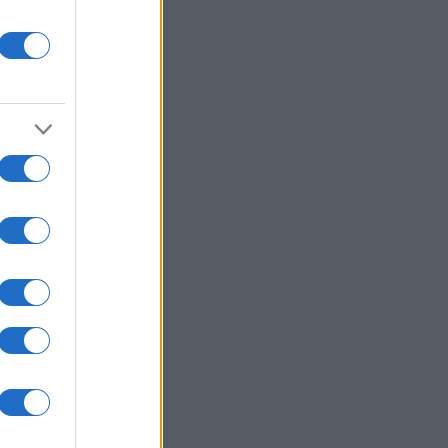
n Gros
sti.