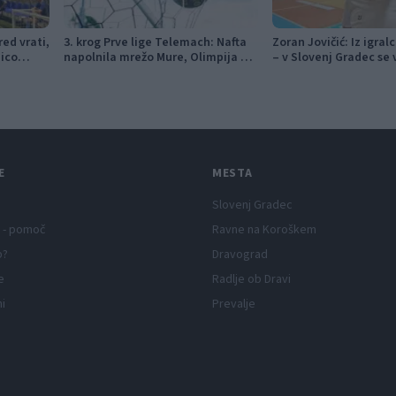
ed vrati,
3. krog Prve lige Telemach: Nafta
Zoran Jovičić: Iz igral
nico
napolnila mrežo Mure, Olimpija v
– v Slovenj Gradec se 
izdihljajih do prve zmage
vizijo
E
MESTA
Slovenj Gradec
 - pomoč
Ravne na Koroškem
p?
Dravograd
e
Radlje ob Dravi
ni
Prevalje