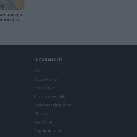
ca v trenerja
vrača z jasno
INFORMACIJE
O nas
Oglaševanje
Zaposlitev
Pravno obvestilo
Zasebnost in piškotki
Storitve
Naročnine
Pogoji uporabe