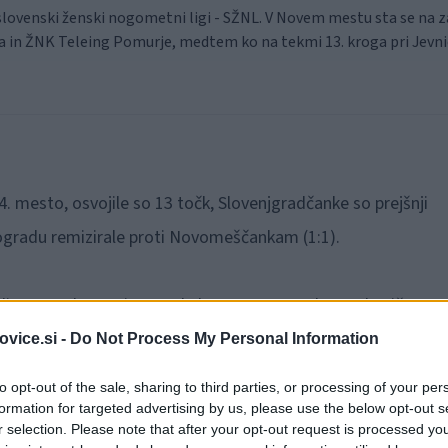
slovenski ženski nogometni ligi - SŽNL. V Novem mestu sta se na z
 in ŽNK Teleing Pomurje, medtem ko na tekmi 13. kroga pri Jevni
 mesto, osvojile so 13 točk, Slovenjgradčanke so prejšnji
vogradu remizirale proti Novomeščankam (1:1).
odigrana tekma pripotovale brez prve vratarke Markovičeve, v
oleg nej so nastopile še Ješovnik, Poberžnik, Čagran, Pušnik,
vice.si -
Do Not Process My Personal Information
c, na klopi je bila Lužnikova.
to opt-out of the sale, sharing to third parties, or processing of your per
formation for targeted advertising by us, please use the below opt-out s
r selection. Please note that after your opt-out request is processed y
itinj in visoko zmagale 5:0, do polčasa so vodile 3:0.