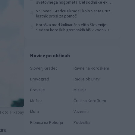
svetovnega nogometa: Del sodniške ekipe
za finale svetovnega prvenstva
V Slovenj Gradcu ukradali kolo Santa Cruz,
4
lastnik prosi za pomoč
Koroška med kulinarično elito Slovenije:
5
Sedem koroških gostinskih hiš v vodniku
Falstaff 2026
Novice po občinah
Slovenj Gradec
Ravne na Koroškem
Dravograd
Radlje ob Dravi
Prevalje
Mislinja
Mežica
Črna na Koroškem
Muta
Vuzenica
 Foto: Pixabay
Ribnica na Pohorju
Podvelka
ira