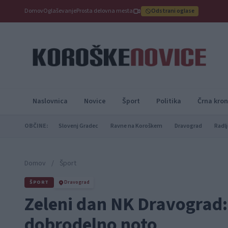
Domov
Oglaševanje
Prosta delovna mesta
Odstrani oglase
Naslovnica
Novice
Šport
Politika
Črna kron
OBČINE:
Slovenj Gradec
Ravne na Koroškem
Dravograd
Radlj
Domov
/
Šport
ŠPORT
Dravograd
Zeleni dan NK Dravograd:
dobrodelno noto