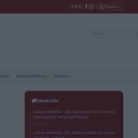
Prijava
☀️
25°C
zenica
Ribnica na Pohorju
Podvelka
Obvestila
Izklop elektrike: 426. Nadzorništvo Vuzenica -
⚡
Območje Sv. Anton na Pohorju
pred 10 urami
Izklop elektrike: 425. Nadzorništvo Vuzenica -
⚡