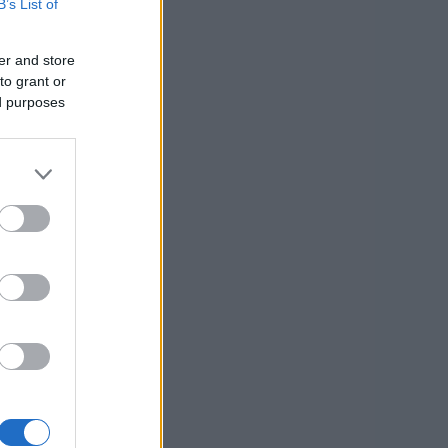
B’s List of
er and store
to grant or
ed purposes
.