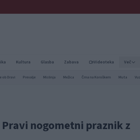
ika
Kultura
Glasba
Zabava
Videoteka
Več
e ob Dravi
Prevalje
Mislinja
Mežica
Črna na Koroškem
Muta
Vu
 Pravi nogometni praznik z