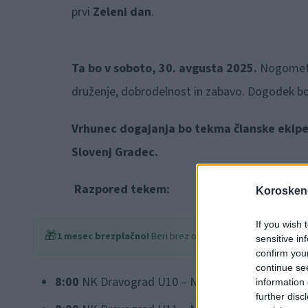
prvi
Zeleni dan
.
Ta bo v soboto, 30. avgusta 2025.
Nogometn
druženje, dobrodelnost in zabavo. Dogodek bo t
Vrhunec dogajanja bo tekma članske ekipe 
Slovenj Gradec.
Razpored tekem:
Koroskeno
If you wish 
🎁
1 mesec brezplačno!
Beri brez oglasov
sensitive in
confirm you
continue se
8:00
NK Dravograd U10 – NŠ Slovenj Gradec U10
information 
further disc