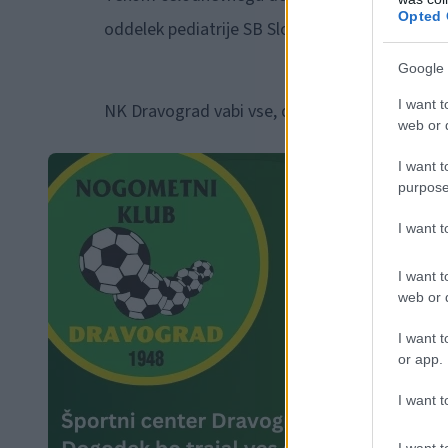
Opted 
oddelek pediatrije SB Slovenj Gradec, z nami b
Google 
I want t
NK Dravograd vabi vse, da skupaj z njimi ustv
web or d
I want t
purpose
I want 
I want t
web or d
I want t
or app.
I want t
I want t