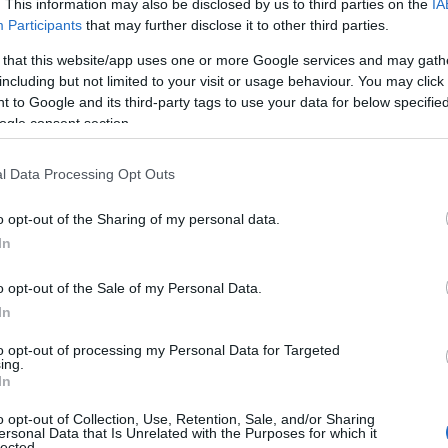
. This information may also be disclosed by us to third parties on the
IA
Participants
that may further disclose it to other third parties.
 that this website/app uses one or more Google services and may gath
including but not limited to your visit or usage behaviour. You may click 
 to Google and its third-party tags to use your data for below specifi
ogle consent section.
3
l Data Processing Opt Outs
3
o opt-out of the Sharing of my personal data.
In
venj Gradec
o opt-out of the Sale of my Personal Data.
In
astica za športne navdušence, bo sledila zabava z glasbo
to opt-out of processing my Personal Data for Targeted
ing.
In
o opt-out of Collection, Use, Retention, Sale, and/or Sharing
ersonal Data that Is Unrelated with the Purposes for which it
li
prostovoljni prispevki
za nakup ultrazvočnega aparata za
lected.