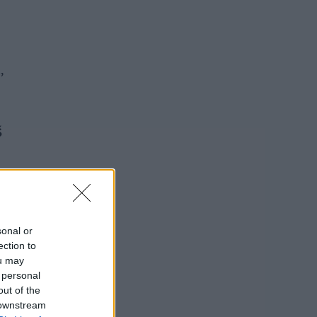
,
Š
sonal or
usi zdaj
ection to
ou may
 personal
out of the
 downstream