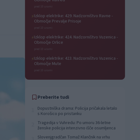
Območje Vuhred
pred 10 urami
Izklop elektrike: 429. Nadzorništvo Ravne -
⚡
Območje Prevalje Prisoje
pred 10 urami
Izklop elektrike: 424. Nadzorništvo Vuzenica -
⚡
Območje Orlice
pred 10 urami
Izklop elektrike: 423. Nadzorništvo Vuzenica -
⚡
Območje Mute
pred 10 urami
Preberite tudi
Dopustniška drama: Policija pričakala letalo
1
s Korošico po pristanku
Tragedija v Vuhredu: Po umoru 36-letne
2
ženske policija intenzivno išče osumljenca
Slovenjgradčan Tomaž Klančnik na vrhu
3