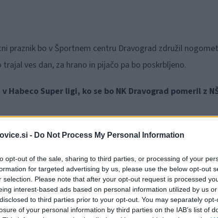
i praznik bo v Športnem centru Dravograd združil nogomet
rajal ves dan, za hrano in pijačo pa bo poskrbljeno.
v Habeco Super ligi, ko se bo NK Dravograd pomeril z N
vice.si -
Do Not Process My Personal Information
to opt-out of the sale, sharing to third parties, or processing of your per
Preizk
formation for targeted advertising by us, please use the below opt-out s
r selection. Please note that after your opt-out request is processed y
eing interest-based ads based on personal information utilized by us or
disclosed to third parties prior to your opt-out. You may separately opt-
losure of your personal information by third parties on the IAB’s list of