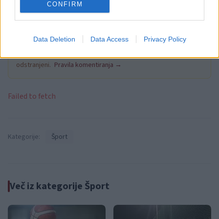
CONFIRM
Opozorilo:
Po 297. členu Kazenskega zakonika je
posameznik kazensko odgovoren za javno spodbujanje
Data Deletion
Data Access
Privacy Policy
sovraštva, nasilja ali nestrpnosti. Komentarji z žaljivimi,
rasističnimi, diskriminatornimi ali nezakonitimi vsebinami bodo
odstranjeni.
Pravila komentiranja →
Failed to fetch
Kategorije:
Šport
Več iz kategorije Šport