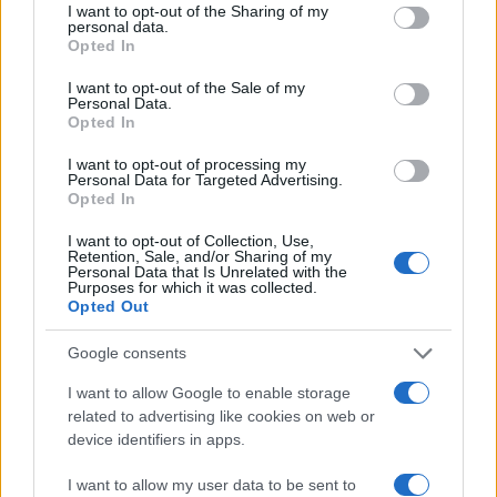
kazenskim prostorom , a streljale čez gol, nato se je
not limited to your visit or usage behaviour. You may click to
I want to opt-out of the Sharing of my
personal data.
grant or deny consent to Google and its third-party tags to
tresel zunanji del mreže, sledila pa je priložnost
Opted In
use your data for below specified purposes in below Google
Mariborčank po prodoru po levi strani, podaja v kazenski
consent section.
I want to opt-out of the Sale of my
Personal Data.
prostor so zaključile gostje s strelom mimo leve
Opted In
vratnice. V 77. minuti je sledila še zadnja menjava pri
I want to opt-out of processing my
Personal Data for Targeted Advertising.
Slovenj Gradcu, iz igre je odšla Pušnikova, priložnost za
Opted In
Vukovacovo. V 79. minuti pa evrogol Anise Role, ki je po
I want to opt-out of Collection, Use,
Retention, Sale, and/or Sharing of my
predložku z desne strani presenetila domačo vratarko
Personal Data that Is Unrelated with the
Purposes for which it was collected.
in zadela za 0:4. Štiri minute pred koncem pa še en
Opted Out
zadetek, po prodoru po levi strani in podaji v kazenski
Google consents
prostor, je Anisa Rola preigrala domačo igralko in
I want to allow Google to enable storage
zadela za 0:5.
related to advertising like cookies on web or
device identifiers in apps.
V zadnjih sekundah tekme je sledil še prosti strel
I want to allow my user data to be sent to