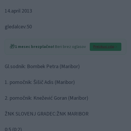
14.april 2013
gledalcev:50
🎁
1 mesec brezplačno!
Beri brez oglasov
Preizkusi zdaj
Gl.sodnik: Bombek Petra (Maribor)
1. pomočnik: Šišič Adis (Maribor)
2. pomočnik: Knežević Goran (Maribor)
ŽNK SLOVENJ GRADEC:ŽNK MARIBOR
0:5 (0:2)