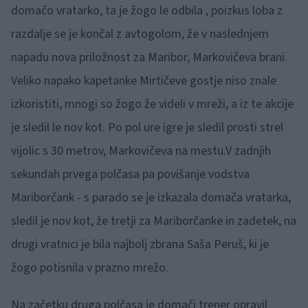
domačo vratarko, ta je žogo le odbila , poizkus loba z
razdalje se je končal z avtogolom, že v naslednjem
napadu nova priložnost za Maribor, Markovičeva brani.
Veliko napako kapetanke Mirtičeve gostje niso znale
izkoristiti, mnogi so žogo že videli v mreži, a iz te akcije
je sledil le nov kot. Po pol ure igre je sledil prosti strel
vijolic s 30 metrov, Markovičeva na mestu.V zadnjih
sekundah prvega polčasa pa povišanje vodstva
Mariborčank - s parado se je izkazala domača vratarka,
sledil je nov kot, že tretji za Mariborčanke in zadetek, na
drugi vratnici je bila najbolj zbrana Saša Peruš, ki je
žogo potisnila v prazno mrežo.
Na začetku druga polčasa je domači trener opravil