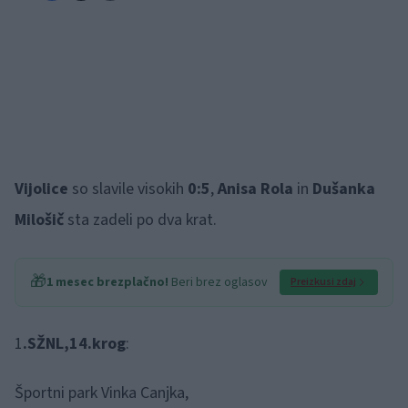
Vijolice
so slavile visokih
0:5
,
Anisa Rola
in
Dušanka
Milošič
sta zadeli po dva krat.
🎁
1 mesec brezplačno!
Beri brez oglasov
Preizkusi zdaj
1
.SŽNL,14.krog
:
Športni park Vinka Canjka,