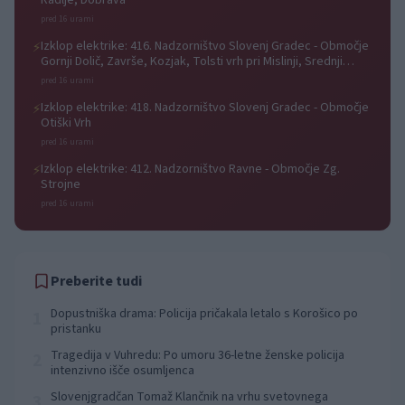
Radlje, Dobrava
pred 16 urami
Izklop elektrike: 416. Nadzorništvo Slovenj Gradec - Območje
⚡
Gornji Dolič, Završe, Kozjak, Tolsti vrh pri Mislinji, Srednji
Dolič, Paka
pred 16 urami
Izklop elektrike: 418. Nadzorništvo Slovenj Gradec - Območje
⚡
Otiški Vrh
pred 16 urami
Izklop elektrike: 412. Nadzorništvo Ravne - Območje Zg.
⚡
Strojne
pred 16 urami
Preberite tudi
Dopustniška drama: Policija pričakala letalo s Korošico po
1
pristanku
Tragedija v Vuhredu: Po umoru 36-letne ženske policija
2
intenzivno išče osumljenca
Slovenjgradčan Tomaž Klančnik na vrhu svetovnega
3