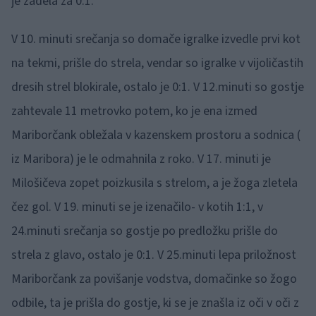
je zadela za 0:1.
V 10. minuti srečanja so domače igralke izvedle prvi kot
na tekmi, prišle do strela, vendar so igralke v vijoličastih
dresih strel blokirale, ostalo je 0:1. V 12.minuti so gostje
zahtevale 11 metrovko potem, ko je ena izmed
Mariborčank obležala v kazenskem prostoru a sodnica (
iz Maribora) je le odmahnila z roko. V 17. minuti je
Milošičeva zopet poizkusila s strelom, a je žoga zletela
čez gol. V 19. minuti se je izenačilo- v kotih 1:1, v
24.minuti srečanja so gostje po predložku prišle do
strela z glavo, ostalo je 0:1. V 25.minuti lepa priložnost
Mariborčank za povišanje vodstva, domačinke so žogo
odbile, ta je prišla do gostje, ki se je znašla iz oči v oči z