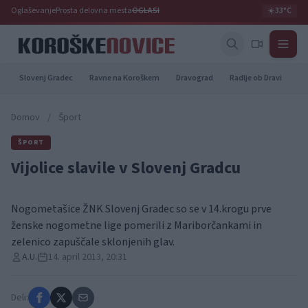
Oglaševanje
Prosta delovna mesta
OGLASI
☀️
33°C
Slovenj Gradec
Ravne na Koroškem
Dravograd
Radlje ob Dravi
Pr
Domov
/
Šport
ŠPORT
Vijolice slavile v Slovenj Gradcu
Nogometašice ŽNK Slovenj Gradec so se v 14.krogu prve
ženske nogometne lige pomerili z Mariborčankami in
zelenico zapuščale sklonjenih glav.
A.U.
14. april 2013, 20:31
Deli: