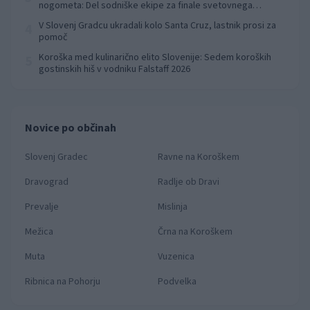
nogometa: Del sodniške ekipe za finale svetovnega
prvenstva
V Slovenj Gradcu ukradali kolo Santa Cruz, lastnik prosi za
4
pomoč
Koroška med kulinarično elito Slovenije: Sedem koroških
5
gostinskih hiš v vodniku Falstaff 2026
Novice po občinah
Slovenj Gradec
Ravne na Koroškem
Dravograd
Radlje ob Dravi
Prevalje
Mislinja
Mežica
Črna na Koroškem
Muta
Vuzenica
Ribnica na Pohorju
Podvelka