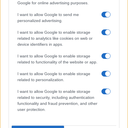
Google for online advertising purposes.
domačink za znižanje, a je bila vratarka Lovrečeva na
mestu. Ostalo je pri izidu 0:5.
I want to allow Google to send me
personalized advertising.
Nova priložnost za točke Slovenjgradčank bo že čez
I want to allow Google to enable storage
related to analytics like cookies on web or
teden dni, ko odhajajo v Velesovo, naslednja domača
device identifiers in apps.
tekma pa sledi čez 14 dni,
28. aprila
, ko se bodo
I want to allow Google to enable storage
Slovenjgradčanke pomerile na Koroško-Šaleškem
related to functionality of the website or app.
derbiju proti ŽNK Rudar Škale.
I want to allow Google to enable storage
related to personalization.
I want to allow Google to enable storage
related to security, including authentication
Bojan Gros
functionality and fraud prevention, and other
user protection.