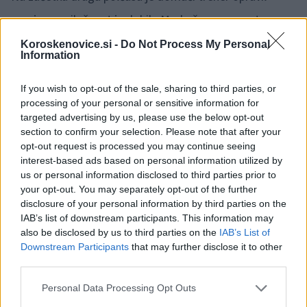
menjavo, priložnost je dobila Merkačeva, namesto
Andrejceve. Po uri igre pa je zopet udarila Milošičeva, ki
Koroskenovice.si -
Do Not Process My Personal
Information
je presenetila domačo vratarko z razdalje, na semaforju
je pisalo 0:3. Po prekršku na sredini igrišča je
If you wish to opt-out of the sale, sharing to third parties, or
processing of your personal or sensitive information for
porumenela kapetanka Eva Mirtič, sledil je prosti strel,
targeted advertising by us, please use the below opt-out
section to confirm your selection. Please note that after your
žoga je zletela čez gol. Nova priložnost za gostje se je
opt-out request is processed you may continue seeing
ponudila po kotu ( že 7. kot za gostje), varatarka
interest-based ads based on personal information utilized by
us or personal information disclosed to third parties prior to
uspešna.
your opt-out. You may separately opt-out of the further
disclosure of your personal information by third parties on the
IAB’s list of downstream participants. This information may
also be disclosed by us to third parties on the
IAB’s List of
Sledila je menjava pri domačih, iz igre je odšla Tina Syla,
Downstream Participants
that may further disclose it to other
v igro pa Amadeja Lužnik(68.minuta). Sledile so minute
third parties.
Mariborčank, ki so pletle mrežo pred domačim
Please note that this website/app uses one or more Google
Personal Data Processing Opt Outs
services and may gather and store information including but