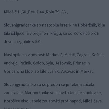
Milošič 1.,60.,Peruš 44.,Rola 79.,86.,
Slovenjgradčanke so nastopile brez Nine Poberžnik, ki je
bila izključena v prejšnem krogu, ko so Korošice proti
Jevnici izgubile s 5:0.
Nastopile so v postavi: Markovič, Mirtič, Čagran, Kašnik,
Andrejc, Pušnik, Golob, Syla, Ješovnik, Primec in
Goričan, na klopi so bile Lužnik, Vukovac in Merkač.
Slovenjgradčanke so še preden se je tekma začela
zaostajale, Mariborčanke so silovito krenile s polovice,
Korošice niso uspele zaustaviti protinapad, Milošičeva