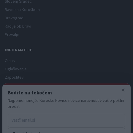
Slovenj Gradec
Ravne na Koroškem
Dravograd
Radlje ob Dravi
Prevalje
INFORMACIJE
O nas
Oglaševanje
Zaposlitev
Pravno obvestilo
×
Bodite na tekočem
Zasebnost in piškotki
Najpomembnejše Koroške Novice novice naravnost v vaš e-poštni
Storitve
predal.
Naročnine
Pogoji uporabe
Pravila volilne kampanje