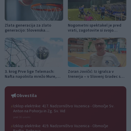
Zlata generacija za zlato
Nogometni spektakel je pred
generacijo: Slovenska
vrati, zagotovite si svojo
mladinska košarka piše
vstopnico pravočasno
zgodovino
3. krog Prve lige Telemach:
Zoran Jovičić: Iz igralca v
Nafta napolnila mrežo Mure,
trenerja – v Slovenj Gradec se
Olimpija v izdihljajih do prve
vrača z jasno vizijo
zmage
Obvestila
Izklop elektrike: 417. Nadzorništvo Vuzenica - Območje Sv.
⚡
Anton na Pohorju in Zg. Sv. Vid
pred 16 urami
Izklop elektrike: 419. Nadzorništvo Vuzenica - Območje
⚡