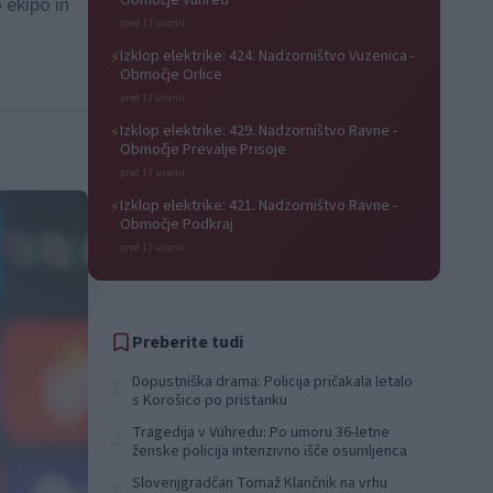
Območje Vuhred
 ekipo in
pred 17 urami
Izklop elektrike: 424. Nadzorništvo Vuzenica -
⚡
Območje Orlice
pred 17 urami
Izklop elektrike: 429. Nadzorništvo Ravne -
⚡
Območje Prevalje Prisoje
pred 17 urami
Izklop elektrike: 421. Nadzorništvo Ravne -
⚡
Območje Podkraj
pred 17 urami
Preberite tudi
Dopustniška drama: Policija pričakala letalo
1
s Korošico po pristanku
Tragedija v Vuhredu: Po umoru 36-letne
2
ženske policija intenzivno išče osumljenca
Slovenjgradčan Tomaž Klančnik na vrhu
3