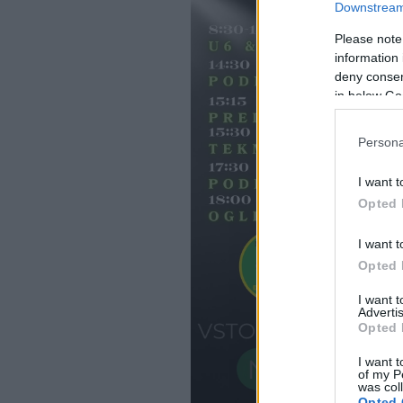
Downstream 
Please note
information 
deny consent
in below Go
Persona
I want t
Opted 
I want t
Opted 
I want 
Advertis
Opted 
I want t
of my P
was col
Opted 