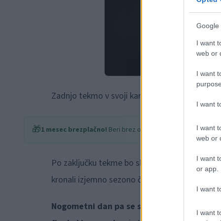
Google 
I want t
web or d
I want t
purpose
Zadnjo tekmo v svoji karieri pa bo na ta dan o
I want 
🎁
I want t
1 mesec brezplačno!
Beri brez oglasov
web or d
I want t
Po zaključku tekme bo sledil še slovesen
prej
or app.
kronali izjemno sezono članske ekipe.
I want t
Nogometni dan pa se s tem še ne bo zaklju
I want t