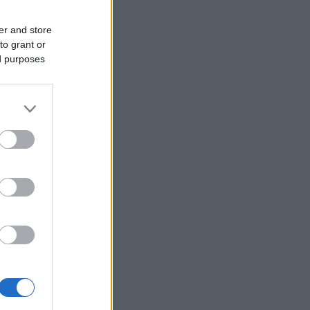
er and store
to grant or
ed purposes