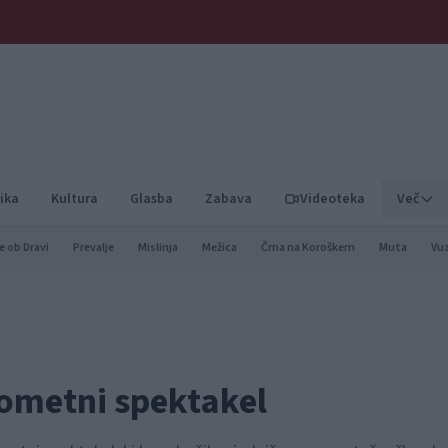
ika
Kultura
Glasba
Zabava
Videoteka
Več
e ob Dravi
Prevalje
Mislinja
Mežica
Črna na Koroškem
Muta
Vu
ometni spektakel