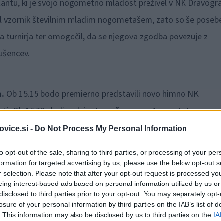
antu, ki je svojo nogometno mladost preživel v NK Dravogr
stal vzornik številnim mladim nogometašem, zato so še poseb
ega turnirja ter omogočil, da se njegova zgodba povezuje z
ušencev.
a.
Ob 15.15 bodo premierno predstavili novo himno NK
oti. Ob 15.30 sledi zadnja
domača prvenstvena tekma
vice.si -
Do Not Process My Personal Information
to opt-out of the sale, sharing to third parties, or processing of your per
formation for targeted advertising by us, please use the below opt-out s
r selection. Please note that after your opt-out request is processed y
eing interest-based ads based on personal information utilized by us or
disclosed to third parties prior to your opt-out. You may separately opt-
losure of your personal information by third parties on the IAB’s list of
. This information may also be disclosed by us to third parties on the
IA