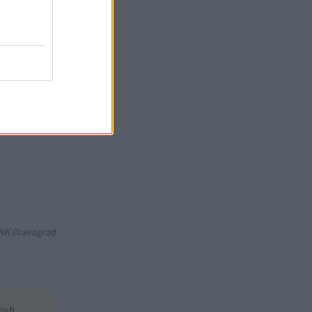
ikend
: NK Dravograd
sti.