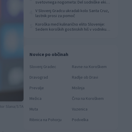
svetovnega nogometa: Del sodniške ekipe
za finale svetovnega prvenstva
V Slovenj Gradcu ukradali kolo Santa Cruz,
4
lastnik prosi za pomoč
Koroška med kulinarično elito Slovenije:
5
Sedem koroških gostinskih hiš v vodniku
Falstaff 2026
Novice po občinah
Slovenj Gradec
Ravne na Koroškem
Dravograd
Radlje ob Dravi
Prevalje
Mislinja
Mežica
Črna na Koroškem
 Bor Slana/STA
Muta
Vuzenica
Ribnica na Pohorju
Podvelka