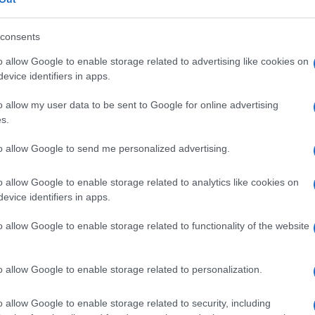
consents
o allow Google to enable storage related to advertising like cookies on
evice identifiers in apps.
o allow my user data to be sent to Google for online advertising
s.
digral golgeter kluba
Dragan Ljubanić.
to allow Google to send me personalized advertising.
o allow Google to enable storage related to analytics like cookies on
Preizk
evice identifiers in apps.
o allow Google to enable storage related to functionality of the website
em pokala za prvaka Habeco Super lige
, s katerim bodo
o allow Google to enable storage related to personalization.
čil.
Ob 18.00 si boste lahko skupaj na velikem platnu ogledali
o allow Google to enable storage related to security, including