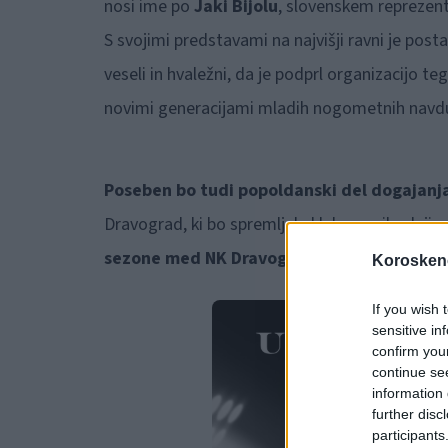
nosi ime po
Jaki Bijolu
, slovenskem reprezent
S svojimi predstavami na najvišji ravni je po
veseli in hvaležni, da je podprl organizacijo t
novimi generacijami mladih nogometnih navd
Poseben bo tudi popoldanski del dogajanj
Dravograd, ki bo spremljala klub na prihodnji p
sezone med NK Dravograd in ŠD Brunšvik.
Koroskeno
If you wish 
sensitive in
confirm you
continue se
information 
further disc
participants