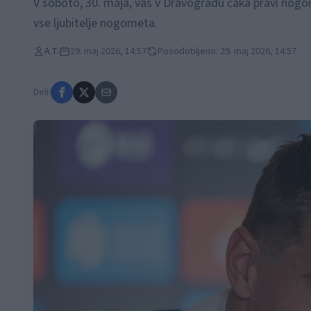
V soboto, 30. maja, vas v Dravogradu čaka pravi nogom
vse ljubitelje nogometa.
A.T.
29. maj 2026, 14:57
Posodobljeno: 29. maj 2026, 14:57
Deli: