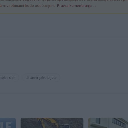
nitimi vsebinami bodo odstranjeni.
Pravila komentiranja →
etni dan
turnir jake bijola