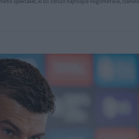
etni spektakel, ki bo združil najmlajše nogometaše, člansko