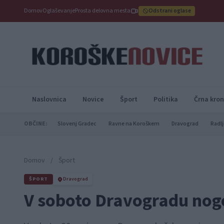
Domov
Oglaševanje
Prosta delovna mesta
Odstrani oglase
Naslovnica
Novice
Šport
Politika
Črna kron
OBČINE:
Slovenj Gradec
Ravne na Koroškem
Dravograd
Radlj
Domov
/
Šport
ŠPORT
Dravograd
V soboto Dravogradu nog