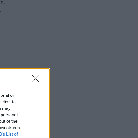
ad.
ej
sonal or
ection to
ou may
 personal
out of the
 downstream
B’s List of