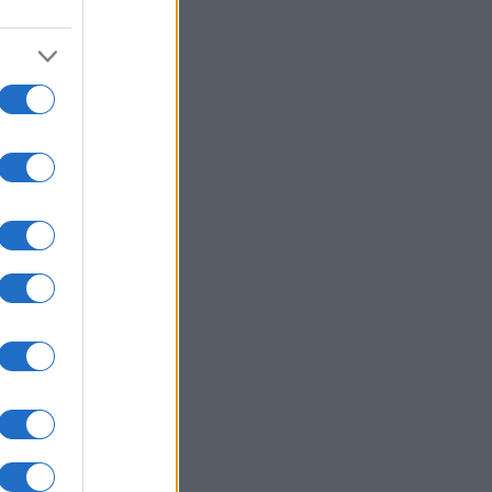
usi zdaj
 še