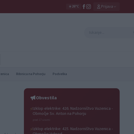
Prijava
☀️
26°C
zenica
Ribnica na Pohorju
Podvelka
Obvestila
Izklop elektrike: 426. Nadzorništvo Vuzenica -
⚡
Območje Sv. Anton na Pohorju
pred 17 urami
Izklop elektrike: 425. Nadzorništvo Vuzenica -
⚡