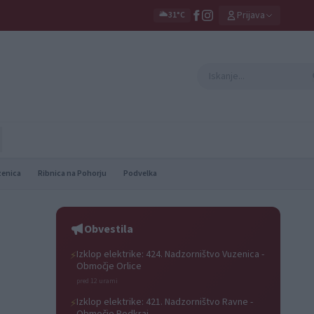
Prijava
🌥️
31°C
zenica
Ribnica na Pohorju
Podvelka
Obvestila
Izklop elektrike: 424. Nadzorništvo Vuzenica -
⚡
Območje Orlice
pred 12 urami
Izklop elektrike: 421. Nadzorništvo Ravne -
⚡