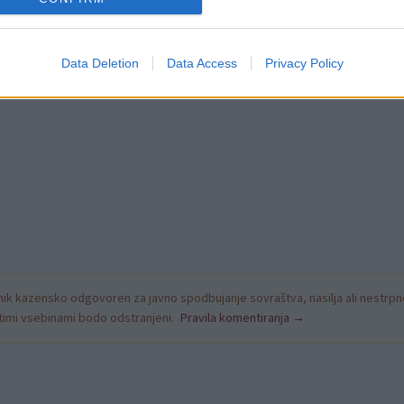
Data Deletion
Data Access
Privacy Policy
k kazensko odgovoren za javno spodbujanje sovraštva, nasilja ali nestrpno
nitimi vsebinami bodo odstranjeni.
Pravila komentiranja →