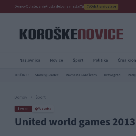
Domov
Oglaševanje
Prosta delovna mesta
Odstrani oglase
Naslovnica
Novice
Šport
Politika
Črna kron
OBČINE:
Slovenj Gradec
Ravne na Koroškem
Dravograd
Radlj
Domov
/
Šport
ŠPORT
Vuzenica
United world games 201