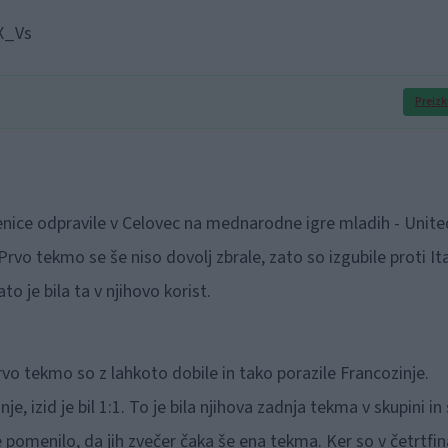
X_Vs
Preizk
enice odpravile v Celovec na mednarodne igre mladih - Unite
vo tekmo se še niso dovolj zbrale, zato so izgubile proti Ital
to je bila ta v njihovo korist.
rvo tekmo so z lahkoto dobile in tako porazile Francozinje.
, izid je bil 1:1. To je bila njihova zadnja tekma v skupini in 
 pomenilo, da jih zvečer čaka še ena tekma. Ker so v četrtfin