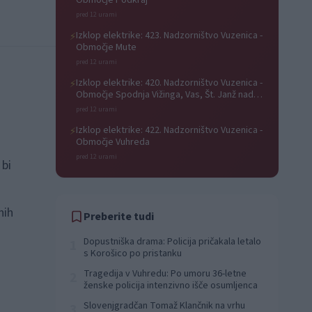
Območje Podkraj
pred 12 urami
Izklop elektrike: 423. Nadzorništvo Vuzenica -
⚡
Območje Mute
pred 12 urami
Izklop elektrike: 420. Nadzorništvo Vuzenica -
⚡
Območje Spodnja Vižinga, Vas, Št. Janž nad
Radljami, Suhi Vrh, Dobrava
pred 12 urami
Izklop elektrike: 422. Nadzorništvo Vuzenica -
⚡
Območje Vuhreda
pred 12 urami
 bi
nih
Preberite tudi
Dopustniška drama: Policija pričakala letalo
1
s Korošico po pristanku
Tragedija v Vuhredu: Po umoru 36-letne
2
ženske policija intenzivno išče osumljenca
Slovenjgradčan Tomaž Klančnik na vrhu
3