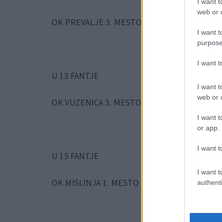
I want t
web or d
OK PREVALJE 3. MESTO
I want t
purpose
I want 
U 13 FANTJE
I want t
web or d
OK VUZENICA 3. MESTO
I want t
or app.
I want t
U 15 FANTJE
I want t
OK MISLINJA 1. MESTO
authenti