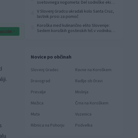
svetovnega nogometa: Del sodniške ekipe
za finale svetovnega prvenstva
V Slovenj Gradcu ukradali kolo Santa Cruz,
4
lastnik prosi za pomoč
Koroška med kulinarično elito Slovenije:
5
Sedem koroških gostinskih hiš v vodniku
usi zdaj
Falstaff 2026
Novice po občinah
d
Slovenj Gradec
Ravne na Koroškem
iji.
Dravograd
Radlje ob Dravi
Prevalje
Mislinja
Mežica
Črna na Koroškem
Muta
Vuzenica
s
Ribnica na Pohorju
Podvelka
alu