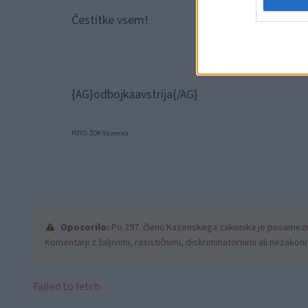
Čestitke vsem!
{AG}odbojkaavstrija{/AG}
FOTO: ŽOK Vuzenica
Opozorilo:
Po 297. členu Kazenskega zakonika je posamezni
Komentarji z žaljivimi, rasističnimi, diskriminatornimi ali nezako
Failed to fetch