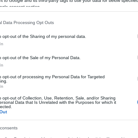
 to Google and its third-party tags to use your data for below specifi
ogle consent section.
l Data Processing Opt Outs
o opt-out of the Sharing of my personal data.
In
o opt-out of the Sale of my Personal Data.
In
to opt-out of processing my Personal Data for Targeted
ing.
In
o opt-out of Collection, Use, Retention, Sale, and/or Sharing
ersonal Data that Is Unrelated with the Purposes for which it
lected.
Out
consents