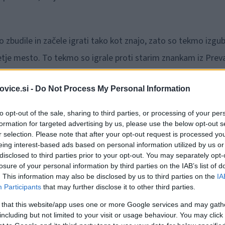
ro zbudile in začele igrati tako kot znajo, zato so tekmo izgub
retje mesto. To tekmo so igrale proti starim znankam iz Preva
orale potruditi in dati vse od sebe.
vice.si -
Do Not Process My Personal Information
to opt-out of the sale, sharing to third parties, or processing of your per
o ter pošteno zmagale. Ta zmaga jim je prinesla tretje mesto, 
formation for targeted advertising by us, please use the below opt-out s
r selection. Please note that after your opt-out request is processed y
eing interest-based ads based on personal information utilized by us or
disclosed to third parties prior to your opt-out. You may separately opt-
losure of your personal information by third parties on the IAB’s list of
Preizk
. This information may also be disclosed by us to third parties on the
IA
Participants
that may further disclose it to other third parties.
 that this website/app uses one or more Google services and may gath
including but not limited to your visit or usage behaviour. You may click 