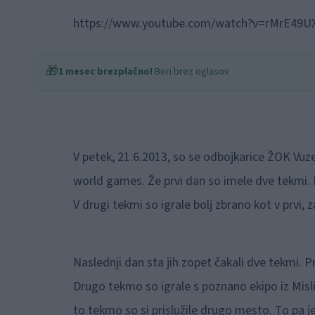
https://www.youtube.com/watch?v=rMrE49U
🎁
1 mesec brezplačno!
Beri brez oglasov
V petek, 21.6.2013, so se odbojkarice ŽOK Vuz
world games. Že prvi dan so imele dve tekmi. Pr
V drugi tekmi so igrale bolj zbrano kot v prvi, za
Naslednji dan sta jih zopet čakali dve tekmi. P
Drugo tekmo so igrale s poznano ekipo iz Mislinje
to tekmo so si prislužile drugo mesto. To pa je