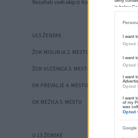
deny consent
Rezultati vseh ekip iz Koroške:
in below Go
Persona
U15 ŽENSKE
I want t
Opted 
ŽOK MISLINJA 2. MESTO
I want t
Opted 
ŽOK VUZENICA 3. MESTO
I want 
Advertis
OK PREVALJE 4. MESTO
Opted 
I want t
OK MEŽICA 5. MESTO
of my P
was col
Opted 
Google 
U 13 ŽENSKE