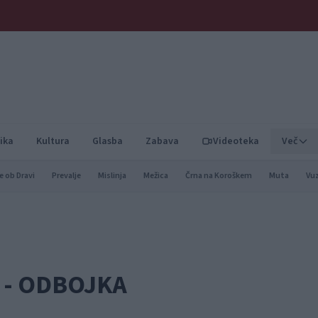
ika
Kultura
Glasba
Zabava
Videoteka
Več
e ob Dravi
Prevalje
Mislinja
Mežica
Črna na Koroškem
Muta
Vu
3 - ODBOJKA