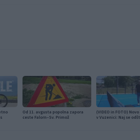
etno
Od 11. avgusta popolna zapora
(VIDEO in FOTO) Novo 
es
ceste Falorn–Sv. Primož
v Vuzenici: Naj se odš
prvega servisa začne