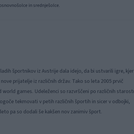
osnovnošolce in srednješolce.
dih športnikov iz Avstrije dala idejo, da bi ustvarili igre, kjer
nove prijatelje iz različnih držav. Tako so leta 2005 prvič
ted world games. Udeleženci so razvrščeni po različnih starost
mogoče tekmovati v petih različnih športih in sicer v odbojki,
leto pa so dodali še kakšen nov zanimiv šport.