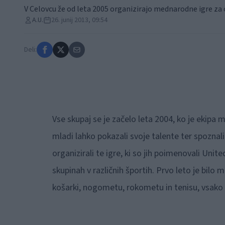
V Celovcu že od leta 2005 organizirajo mednarodne igre za 
A.U.
26. junij 2013, 09:54
Deli:
Vse skupaj se je začelo leta 2004, ko je ekipa mla
mladi lahko pokazali svoje talente ter spoznali 
organizirali te igre, ki so jih poimenovali Uni
skupinah v različnih športih. Prvo leto je bilo 
košarki, nogometu, rokometu in tenisu, vsako 