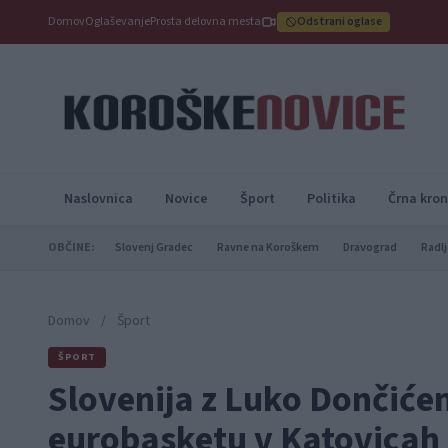
Domov
Oglaševanje
Prosta delovna mesta
Odstrani oglase
Naslovnica
Novice
Šport
Politika
Črna kron
OBČINE:
Slovenj Gradec
Ravne na Koroškem
Dravograd
Radlj
Domov
/
Šport
ŠPORT
Slovenija z Luko Dončiće
eurobasketu v Katovicah