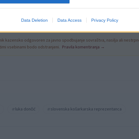
Data Deletion
Data Access
Privacy Policy
k kazensko odgovoren za javno spodbujanje sovraštva, nasilja ali nestrpno
nitimi vsebinami bodo odstranjeni.
Pravila komentiranja →
luka dončić
slovenska košarkarska reprezentanca