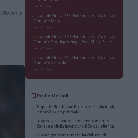
Območje Podkraj
pred 23 urami
 Slovenija
Izklop elektrike: 423. Nadzorništvo Vuzenica -
⚡
Območje Mute
pred 23 urami
Izklop elektrike: 420. Nadzorništvo Vuzenica -
⚡
Območje Spodnja Vižinga, Vas, Št. Janž nad
Radljami, Suhi Vrh, Dobrava
pred 23 urami
Izklop elektrike: 422. Nadzorništvo Vuzenica -
⚡
Območje Vuhreda
pred 23 urami
Preberite tudi
Dopustniška drama: Policija pričakala letalo
1
s Korošico po pristanku
Tragedija v Vuhredu: Po umoru 36-letne
2
ženske policija intenzivno išče osumljenca
Slovenjgradčan Tomaž Klančnik na vrhu
3