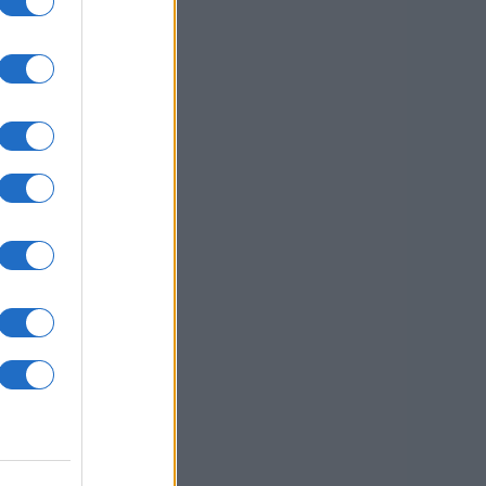
ejo
usi zdaj