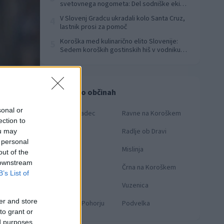
svetovnega nogometa: Del sodniške ekipe
za finale svetovnega prvenstva
V Slovenj Gradcu ukradali kolo Santa Cruz,
4
lastnik prosi za pomoč
Koroška med kulinarično elito Slovenije:
5
Sedem koroških gostinskih hiš v vodniku
Falstaff 2026
Novice po občinah
sonal or
Slovenj Gradec
Ravne na Koroškem
ection to
Dravograd
Radlje ob Dravi
ou may
 personal
Prevalje
Mislinja
out of the
 downstream
Mežica
Črna na Koroškem
B’s List of
Muta
Vuzenica
e Makovec/STA
er and store
Ribnica na Pohorju
Podvelka
to grant or
ed purposes