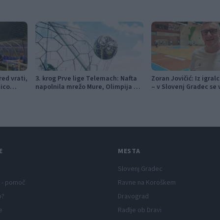
ed vrati,
3. krog Prve lige Telemach: Nafta
Zoran Jovičić: Iz igral
nico
napolnila mrežo Mure, Olimpija v
– v Slovenj Gradec se 
izdihljajih do prve zmage
vizijo
E
MESTA
Slovenj Gradec
 - pomoč
Ravne na Koroškem
p?
Dravograd
e
Radlje ob Dravi