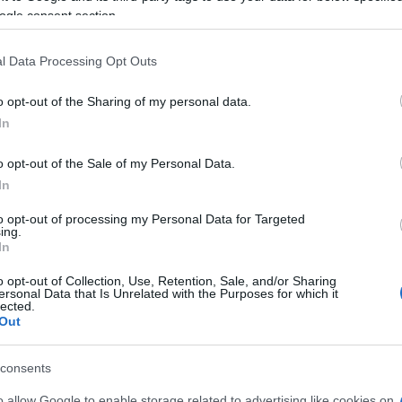
ibunah, kjer bo Slovenija imela svoj delež navijačev, saj
ogle consent section.
venstva.
Na papirju oziroma stavnicah so favoriti Luka Dončić
l Data Processing Opt Outs
v Poljaki na zadnjem eurobasketu v Berlinu oropali sanj o medal
o opt-out of the Sharing of my personal data.
In
reh let še živa v njihovih spominih - za Poljsko je bil to
o opt-out of the Sale of my Personal Data.
ol stoletja, a da bo danes povsem nova zgodba
. Mateusz
In
, Slovenija pa verjame, da bo pokazala boljši obraz kot na
to opt-out of processing my Personal Data for Targeted
zločilnim bojem.
ing.
In
ačeti tekmovanje. Na obračun s Poljsko ne gledam kot na
o opt-out of Collection, Use, Retention, Sale, and/or Sharing
ersonal Data that Is Unrelated with the Purposes for which it
lected.
ekipo, ki že dolgo igra skupaj, na svoji strani bo imela tudi
Out
 Luka Dončić.
consents
o allow Google to enable storage related to advertising like cookies on