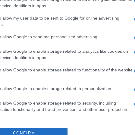
o zmage ne bo lahka, četudi je Slovenija v vlogi favorita.
evice identifiers in apps.
takšnih in drugačnih prijemov v obrambi, zato se bo treba
o allow my user data to be sent to Google for online advertising
 izogne večjim padcem v igri oziroma zbranosti. "
Tudi ko prid
s.
zani in enotno prebroditi težave. Tekmo moramo začeti
to allow Google to send me personalized advertising.
o allow Google to enable storage related to analytics like cookies on
evice identifiers in apps.
Preizk
o allow Google to enable storage related to functionality of the website
e bo Slovenija pomerila z aktualnimi evropskimi in
o allow Google to enable storage related to personalization.
eljo čaka Belgija, po dnevu premora pa še Islandija in
o allow Google to enable storage related to security, including
cation functionality and fraud prevention, and other user protection.
CONFIRM