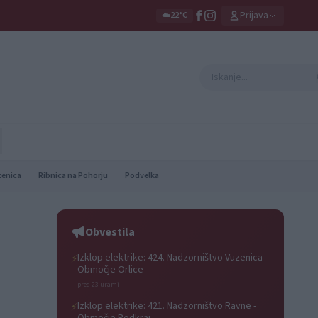
Prijava
☁️
22°C
zenica
Ribnica na Pohorju
Podvelka
Obvestila
Izklop elektrike: 424. Nadzorništvo Vuzenica -
⚡
Območje Orlice
pred 23 urami
Izklop elektrike: 421. Nadzorništvo Ravne -
⚡