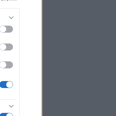
 si
 in
ji.