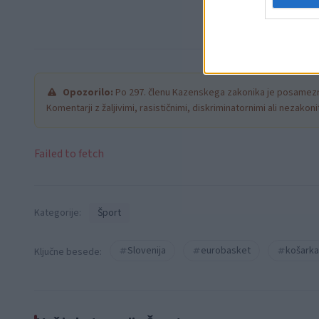
Opozorilo:
Po 297. členu Kazenskega zakonika je posamezni
Komentarji z žaljivimi, rasističnimi, diskriminatornimi ali nezako
Failed to fetch
Kategorije:
Šport
Slovenija
eurobasket
košarka
Ključne besede: