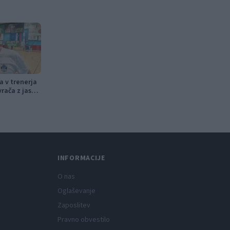
ca v trenerja
vrača z jasno
INFORMACIJE
O nas
Oglaševanje
Zaposlitev
Pravno obvestilo