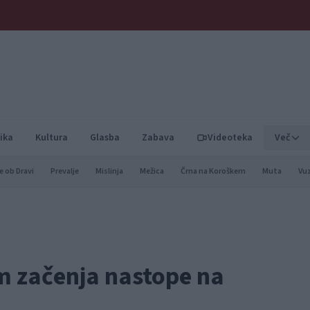
ika
Kultura
Glasba
Zabava
Videoteka
Več
e ob Dravi
Prevalje
Mislinja
Mežica
Črna na Koroškem
Muta
Vu
m začenja nastope na