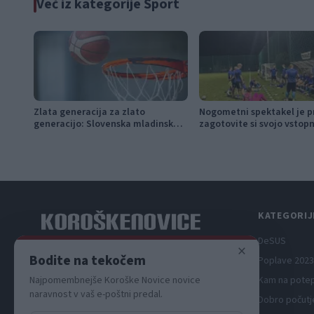
Več iz kategorije Šport
Zlata generacija za zlato
Nogometni spektakel je pr
generacijo: Slovenska mladinska
zagotovite si svojo vstop
košarka piše zgodovino
pravočasno
KATEGORIJ
DeSUS
×
Spletni medij koroških dogodkov.
Bodite na tekočem
Poplave 2023
Najpomembnejše Koroške Novice novice
Kam na pote
naravnost v vaš e-poštni predal.
Dobro počutj