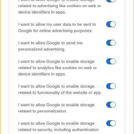
related to advertising like cookies on web or
3. krog Prve lige Telemach:
Zoran Jovičić: Iz igralca v
device identifiers in apps.
Nafta napolnila mrežo Mure,
trenerja – v Slovenj Gradec se
Olimpija v izdihljajih do prve
vrača z jasno vizijo
I want to allow my user data to be sent to
zmage
Google for online advertising purposes.
Obvestila
I want to allow Google to send me
Izklop elektrike: 424. Nadzorništvo Vuzenica - Območje Orlice
⚡
personalized advertising.
pred 8 urami
Izklop elektrike: 421. Nadzorništvo Ravne - Območje Podkraj
⚡
I want to allow Google to enable storage
pred 8 urami
related to analytics like cookies on web or
device identifiers in apps.
Izklop elektrike: 423. Nadzorništvo Vuzenica - Območje Mute
⚡
pred 8 urami
I want to allow Google to enable storage
Izklop elektrike: 420. Nadzorništvo Vuzenica - Območje
⚡
related to functionality of the website or app.
Spodnja Vižinga, Vas, Št. Janž nad Radljami, Suhi Vrh, Dobrava
pred 8 urami
I want to allow Google to enable storage
Izklop elektrike: 422. Nadzorništvo Vuzenica - Območje
related to personalization.
⚡
Vuhreda
pred 8 urami
I want to allow Google to enable storage
related to security, including authentication