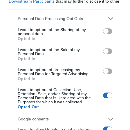
Downstream Participants
that may further disclose it to other
Kategorije:
Šport
third parties.
Please note that this website/app uses one or more Google
evropsko prvenstvo
odbojka
Personal Data Processing Opt Outs
Ključne besede:
services and may gather and store information including but
not limited to your visit or usage behaviour. You may click to
I want to opt-out of the Sharing of my
personal data.
grant or deny consent to Google and its third-party tags to
Opted In
use your data for below specified purposes in below Google
Več iz kategorije Šport
consent section.
I want to opt-out of the Sale of my
Personal Data.
Opted In
I want to opt-out of processing my
Personal Data for Targeted Advertising.
Opted In
I want to opt-out of Collection, Use,
Zlata generacija za zlato
Nogometni spektakel je pred
Retention, Sale, and/or Sharing of my
Personal Data that Is Unrelated with the
generacijo: Slovenska
vrati, zagotovite si svojo
Purposes for which it was collected.
mladinska košarka piše
vstopnico pravočasno
Opted Out
zgodovino
Google consents
I want to allow Google to enable storage