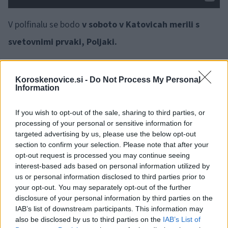
V polfinalu se bodo
v soboto v Katovicah merili s
svetovnimi prvaki, Poljaki.
Koroskenovice.si -
Do Not Process My Personal
Information
If you wish to opt-out of the sale, sharing to third parties, or
Opozorilo:
Po 297. členu Kazenskega zakonika je
processing of your personal or sensitive information for
posameznik kazensko odgovoren za javno spodbujanje
targeted advertising by us, please use the below opt-out
sovraštva, nasilja ali nestrpnosti. Komentarji z žaljivimi,
section to confirm your selection. Please note that after your
rasističnimi, diskriminatornimi ali nezakonitimi vsebinami bodo
opt-out request is processed you may continue seeing
odstranjeni.
Pravila komentiranja →
interest-based ads based on personal information utilized by
us or personal information disclosed to third parties prior to
your opt-out. You may separately opt-out of the further
Failed to fetch
disclosure of your personal information by third parties on the
IAB’s list of downstream participants. This information may
also be disclosed by us to third parties on the
IAB’s List of