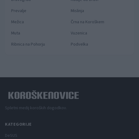
Prevalje
Mislinja
Mežica
Črna na Koroškem
Muta
Vuzenica
Ribnica na Pohorju
Podvelka
Spletni medij koroških dogodkov.
KATEGORIJE
DeSUS