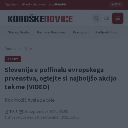
Oglaševanje
Prosta delovna mesta
OGLASI
☀️
25°C
Slovenj Gradec
Ravne na Koroškem
Dravograd
Radlje ob Dravi
Pr
Domov
/
Šport
ŠPORT
Slovenija v polfinalu evropskega
prvenstva, oglejte si najboljšo akcijo
tekme (VIDEO)
Rok Možič hvala za tole
T.K.S.
16. september 2021, 09:50
Posodobljeno: 16. september 2021, 16:55