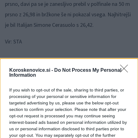
prsno, davi pa se je zanesljivo prebil v polfinale na 50 m
prsno z 26,98 in bržkone še ni pokazal vsega. Najhitrejši
je bil Italijan Simone Cerasuolo s 26,42.
Vir: STA
Koroskenovice.si -
Do Not Process My Personal
Information
Opozorilo:
Po 297. členu Kazenskega zakonika je
If you wish to opt-out of the sale, sharing to third parties, or
posameznik kazensko odgovoren za javno spodbujanje
processing of your personal or sensitive information for
sovraštva, nasilja ali nestrpnosti. Komentarji z žaljivimi,
targeted advertising by us, please use the below opt-out
rasističnimi, diskriminatornimi ali nezakonitimi vsebinami bodo
section to confirm your selection. Please note that after your
odstranjeni.
Pravila komentiranja →
opt-out request is processed you may continue seeing
interest-based ads based on personal information utilized by
us or personal information disclosed to third parties prior to
Failed to fetch
your opt-out. You may separately opt-out of the further