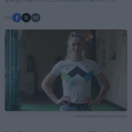
S.R.
29. julij 2025, 09:12
Posodobljeno: 30. julij 2025, 11:21
Deli:
Foto: Plavalna zveza Slovenije