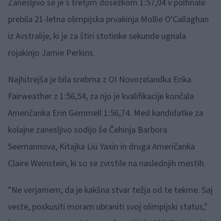
Zanesljivo se je s tretjim dosežkom 1:57,04 v polfinale
prebila 21-letna olimpijska prvakinja Mollie O'Callaghan
iz Avstralije, ki je za štiri stotinke sekunde ugnala
rojakinjo Jamie Perkins.
Najhitrejša je bila srebrna z OI Novozelandka Erika
Fairweather z 1:56,54, za njo je kvalifikacije končala
Američanka Erin Gemmell 1:56,74. Med kandidatke za
kolajne zanesljivo sodijo še Čehinja Barbora
Seemannova, Kitajka Liu Yaxin in druga Američanka
Claire Weinstein, ki so se zvrstile na naslednjih mestih.
"Ne verjamem, da je kakšna stvar težja od te tekme. Saj
veste, poskusiti moram ubraniti svoj olimpijski status,"