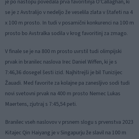
je po nastopu povedala prva favoritinja O'Callaghan, ki
se je z Avstralijo v nedeljo že veselila zlata v štafeti na 4
x 100 m prosto. In tudi v posamični konkurenci na 100 m
prosto bo Avstralka sodila v krog favoritinj za zmago.
V finale se je na 800 m prosto uvrstil tudi olimpijski
prvak in branilec naslova Irec Daniel Wiffen, ki je s
7:46,36 dosegel šesti izid. Najhitrejši je bil Tunizijec
Žauadi. Med favorite za kolajne pa zanesljivo sodi tudi
novi svetovni prvak na 400 m prosto Nemec Lukas
Maertens, zjutraj s 7:45,54 peti.
Branilec vseh naslovov v prsnem slogu s prvenstva 2023
Kitajec Qin Haiyang je v Singapurju že slavil na 100 m