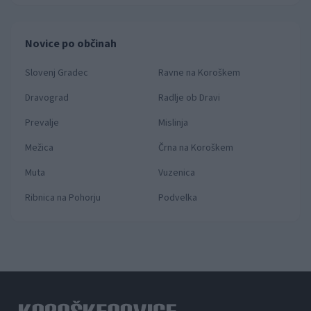
Novice po občinah
Slovenj Gradec
Ravne na Koroškem
Dravograd
Radlje ob Dravi
Prevalje
Mislinja
Mežica
Črna na Koroškem
Muta
Vuzenica
Ribnica na Pohorju
Podvelka