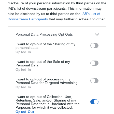
disclosure of your personal information by third parties on the
IAB’s list of downstream participants. This information may
also be disclosed by us to third parties on the
IAB’s List of
Občine:
Ravne na Koroškem
Downstream Participants
that may further disclose it to other
third parties.
Kategorije:
Šport
Šport
Please note that this website/app uses one or more Google
Personal Data Processing Opt Outs
services and may gather and store information including but
Plavalni klub Fužinar
plavanje
Ključne besede:
not limited to your visit or usage behaviour. You may click to
I want to opt-out of the Sharing of my
personal data.
grant or deny consent to Google and its third-party tags to
SP
Opted In
use your data for below specified purposes in below Google
consent section.
I want to opt-out of the Sale of my
Personal Data.
Opted In
Več iz kraja Ravne na Koroškem
I want to opt-out of processing my
Personal Data for Targeted Advertising.
Opted In
I want to opt-out of Collection, Use,
Retention, Sale, and/or Sharing of my
Personal Data that Is Unrelated with the
Purposes for which it was collected.
Opted Out