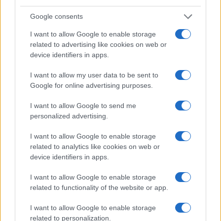
Freestyle navdušuje s poletno
Kovinska ograja po meri: kako
prilagojenimi cenami koles
izbrati material, polnilo in
Google consents
izvedbo
I want to allow Google to enable storage
related to advertising like cookies on web or
device identifiers in apps.
I want to allow my user data to be sent to
Koroške reke so opazno upadle,
Z vlakom po Koroški: Manj
Google for online advertising purposes.
zadnja dva tedna skoraj brez
gneče, več udobja
dežja
I want to allow Google to send me
personalized advertising.
Več iz kategorije Šport
I want to allow Google to enable storage
related to analytics like cookies on web or
device identifiers in apps.
I want to allow Google to enable storage
related to functionality of the website or app.
I want to allow Google to enable storage
Zlata generacija za zlato
Nogometni spektakel je pred
related to personalization.
generacijo: Slovenska
vrati, zagotovite si svojo