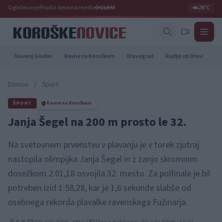
Oglaševanje
Prosta delovna mesta
OGLASI
☁️
28°C
Slovenj Gradec
Ravne na Koroškem
Dravograd
Radlje ob Dravi
Pr
Domov
/
Šport
ŠPORT
Ravne na Koroškem
Janja Šegel na 200 m prosto le 32.
Na svetovnem prvenstvu v plavanju je v torek zjutraj
nastopila olimpijka Janja Šegel in z zanjo skromnim
dosežkom 2:01,18 osvojila 32. mesto. Za polfinale je bil
potreben izid 1:58,28, kar je 1,6 sekunde slabše od
osebnega rekorda plavalke ravenskega Fužinarja.