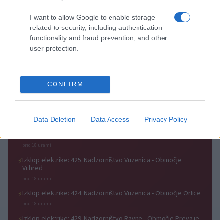
mladinska košarka piše
vstopnico pravočasno
zgodovino
I want to allow Google to enable storage
related to security, including authentication
functionality and fraud prevention, and other
user protection.
3. krog Prve lige Telemach:
Zoran Jovičić: Iz igralca v
Nafta napolnila mrežo Mure,
trenerja – v Slovenj Gradec se
CONFIRM
Olimpija v izdihljajih do prve
vrača z jasno vizijo
zmage
Obvestila
Data Deletion
Data Access
Privacy Policy
Izklop elektrike: 426. Nadzorništvo Vuzenica - Območje Sv.
⚡
Anton na Pohorju
pred 18 urami
Izklop elektrike: 425. Nadzorništvo Vuzenica - Območje
⚡
Vuhred
pred 18 urami
Izklop elektrike: 424. Nadzorništvo Vuzenica - Območje Orlice
⚡
pred 18 urami
Izklop elektrike: 429. Nadzorništvo Ravne - Območje Prevalje
⚡