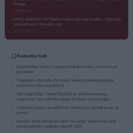
Prisoje
pred 18 urami
Izklop elektrike: 427. Nadzorništvo Slovenj Gradec - Območje
⚡
Golavabuka in Tomaška vas
pred 18 urami
Preberite tudi
Dopustniška drama: Policija pričakala letalo s Korošico po
1
pristanku
Tragedija v Vuhredu: Po umoru 36-letne ženske policija
2
intenzivno išče osumljenca
Slovenjgradčan Tomaž Klančnik na vrhu svetovnega
3
nogometa: Del sodniške ekipe za finale svetovnega
prvenstva
V Slovenj Gradcu ukradali kolo Santa Cruz, lastnik prosi za
4
pomoč
Koroška med kulinarično elito Slovenije: Sedem koroških
5
gostinskih hiš v vodniku Falstaff 2026