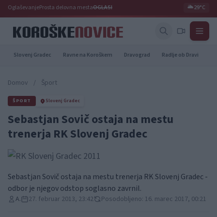
Oglaševanje
Prosta delovna mesta
OGLASI
🌥️
29°C
Slovenj Gradec
Ravne na Koroškem
Dravograd
Radlje ob Dravi
Pr
Domov
/
Šport
ŠPORT
Slovenj Gradec
Sebastjan Sovič ostaja na mestu
trenerja RK Slovenj Gradec
Sebastjan Sovič ostaja na mestu trenerja RK Slovenj Gradec -
odbor je njegov odstop soglasno zavrnil.
A.
27. februar 2013, 23:42
Posodobljeno: 16. marec 2017, 00:21