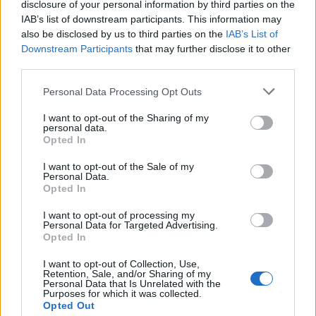
disclosure of your personal information by third parties on the
rasističnimi, diskriminatornimi ali nezakonitimi vsebinami bodo
IAB’s list of downstream participants. This information may
odstranjeni.
Pravila komentiranja →
also be disclosed by us to third parties on the
IAB’s List of
Downstream Participants
that may further disclose it to other
third parties.
Failed to fetch
Please note that this website/app uses one or more Google
Personal Data Processing Opt Outs
services and may gather and store information including but
not limited to your visit or usage behaviour. You may click to
I want to opt-out of the Sharing of my
Občine:
Slovenj Gradec
personal data.
grant or deny consent to Google and its third-party tags to
Opted In
use your data for below specified purposes in below Google
Kategorije:
Šport
Šport
consent section.
I want to opt-out of the Sale of my
Personal Data.
Opted In
I want to opt-out of processing my
Personal Data for Targeted Advertising.
Več iz kraja Slovenj Gradec
Opted In
I want to opt-out of Collection, Use,
Retention, Sale, and/or Sharing of my
Personal Data that Is Unrelated with the
Purposes for which it was collected.
Opted Out