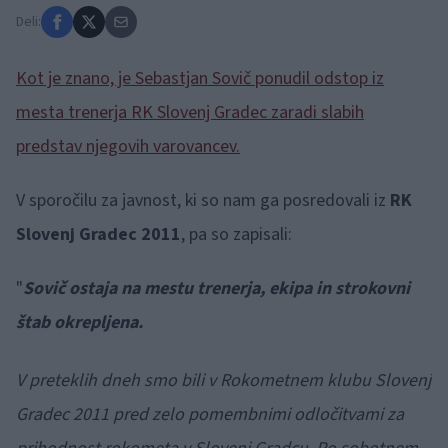
Deli:
Kot je znano, je Sebastjan Sovič ponudil odstop iz
mesta trenerja RK Slovenj Gradec zaradi slabih
predstav njegovih varovancev.
V sporočilu za javnost, ki so nam ga posredovali iz
RK
Slovenj Gradec 2011
, pa so zapisali:
"
Sovič ostaja na mestu trenerja, ekipa in strokovni
štab okrepljena.
V preteklih dneh smo bili v Rokometnem klubu Slovenj
Gradec 2011 pred zelo pomembnimi odločitvami za