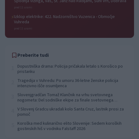
Spodnja Vižinga, Vas, Št. Janž nad Radljami, Suhi Vrh, Dobrava
pred 11 urami
Izklop elektrike: 422. Nadzorništvo Vuzenica - Območje
⚡
Vuhreda
pred 11 urami
Preberite tudi
Dopustniška drama: Policija pričakala letalo s Korošico po
1
pristanku
Tragedija v Vuhredu: Po umoru 36-letne ženske policija
2
intenzivno išče osumljenca
Slovenjgradčan Tomaž Klančnik na vrhu svetovnega
3
nogometa: Del sodniške ekipe za finale svetovnega
prvenstva
V Slovenj Gradcu ukradali kolo Santa Cruz, lastnik prosi za
4
pomoč
Koroška med kulinarično elito Slovenije: Sedem koroških
5
gostinskih hiš v vodniku Falstaff 2026