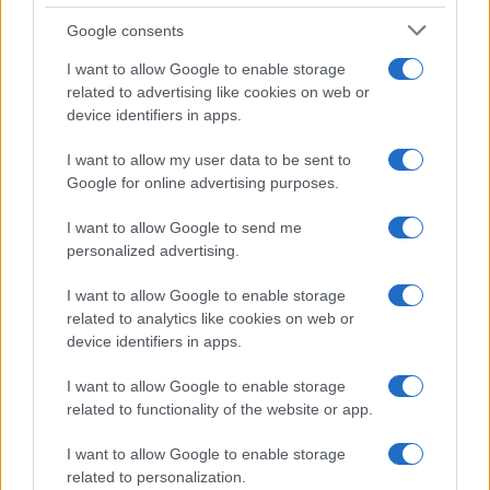
Google consents
Freestyle navdušuje s poletno
Vlom v hišo pri Slovenj Gradcu,
prilagojenimi cenami koles
lastniki ostali brez orodja in
I want to allow Google to enable storage
modema
related to advertising like cookies on web or
device identifiers in apps.
I want to allow my user data to be sent to
Google for online advertising purposes.
Kovinska ograja po meri: kako
Koroške reke so opazno upadle,
I want to allow Google to send me
izbrati material, polnilo in
zadnja dva tedna skoraj brez
izvedbo
dežja
personalized advertising.
I want to allow Google to enable storage
related to analytics like cookies on web or
Več iz kategorije Šport
device identifiers in apps.
I want to allow Google to enable storage
related to functionality of the website or app.
I want to allow Google to enable storage
related to personalization.