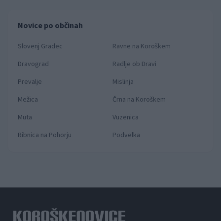
Novice po občinah
Slovenj Gradec
Ravne na Koroškem
Dravograd
Radlje ob Dravi
Prevalje
Mislinja
Mežica
Črna na Koroškem
Muta
Vuzenica
Ribnica na Pohorju
Podvelka