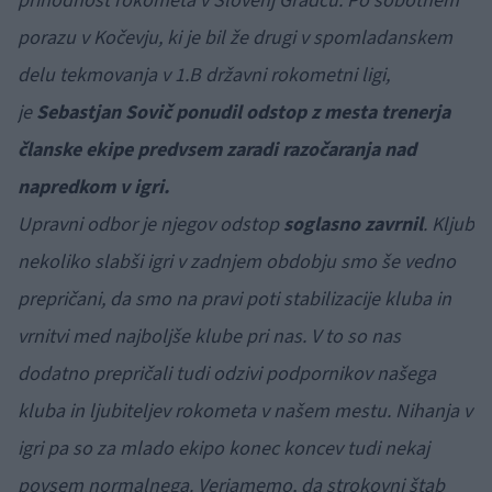
prihodnost rokometa v Slovenj Gradcu. Po sobotnem
porazu v Kočevju, ki je bil že drugi v spomladanskem
delu tekmovanja v 1.B državni rokometni ligi,
je
Sebastjan Sovič ponudil odstop z mesta trenerja
članske ekipe predvsem zaradi razočaranja nad
napredkom v igri.
Upravni odbor je njegov odstop
soglasno zavrnil
. Kljub
nekoliko slabši igri v zadnjem obdobju smo še vedno
prepričani, da smo na pravi poti stabilizacije kluba in
vrnitvi med najboljše klube pri nas. V to so nas
dodatno prepričali tudi odzivi podpornikov našega
kluba in ljubiteljev rokometa v našem mestu. Nihanja v
igri pa so za mlado ekipo konec koncev tudi nekaj
povsem normalnega. Verjamemo, da strokovni štab