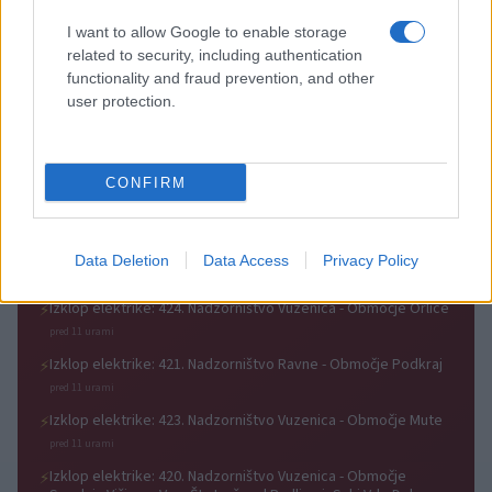
Zlata generacija za zlato
Nogometni spektakel je pred
generacijo: Slovenska
vrati, zagotovite si svojo
I want to allow Google to enable storage
mladinska košarka piše
vstopnico pravočasno
related to security, including authentication
zgodovino
functionality and fraud prevention, and other
user protection.
3. krog Prve lige Telemach:
Zoran Jovičić: Iz igralca v
CONFIRM
Nafta napolnila mrežo Mure,
trenerja – v Slovenj Gradec se
Olimpija v izdihljajih do prve
vrača z jasno vizijo
zmage
Data Deletion
Data Access
Privacy Policy
Obvestila
Izklop elektrike: 424. Nadzorništvo Vuzenica - Območje Orlice
⚡
pred 11 urami
Izklop elektrike: 421. Nadzorništvo Ravne - Območje Podkraj
⚡
pred 11 urami
Izklop elektrike: 423. Nadzorništvo Vuzenica - Območje Mute
⚡
pred 11 urami
Izklop elektrike: 420. Nadzorništvo Vuzenica - Območje
⚡