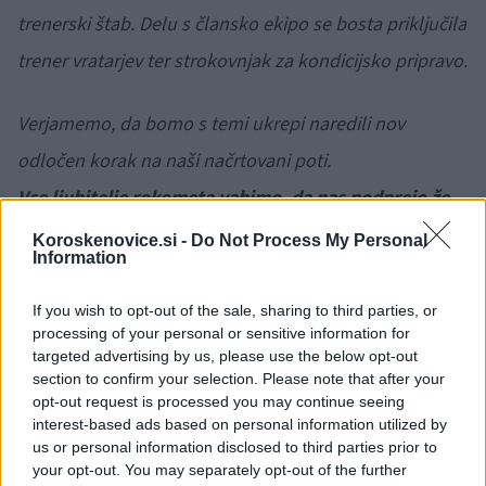
trenerski štab. Delu s člansko ekipo se bosta priključila
trener vratarjev ter strokovnjak za kondicijsko pripravo.
Verjamemo, da bomo s temi ukrepi naredili nov
odločen korak na naši načrtovani poti.
Vse ljubitelje rokometa vabimo, da nas podprejo že
na naslednji domači tekmi, ko v goste prihaja ekipa
Koroskenovice.si -
Do Not Process My Personal
Information
iz Dobove.
"
If you wish to opt-out of the sale, sharing to third parties, or
processing of your personal or sensitive information for
targeted advertising by us, please use the below opt-out
section to confirm your selection. Please note that after your
opt-out request is processed you may continue seeing
Opozorilo:
Po 297. členu Kazenskega zakonika je
interest-based ads based on personal information utilized by
posameznik kazensko odgovoren za javno spodbujanje
us or personal information disclosed to third parties prior to
sovraštva, nasilja ali nestrpnosti. Komentarji z žaljivimi,
your opt-out. You may separately opt-out of the further