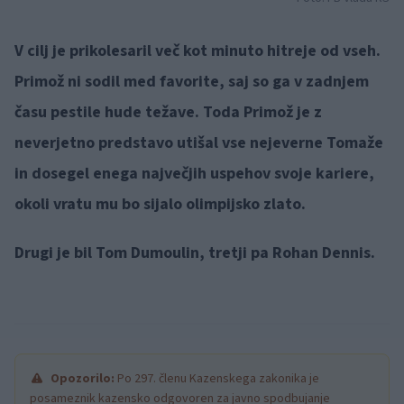
V cilj je prikolesaril več kot minuto hitreje od vseh.
Primož ni sodil med favorite, saj so ga v zadnjem
času pestile hude težave. Toda Primož je z
neverjetno predstavo utišal vse nejeverne Tomaže
in dosegel enega največjih uspehov svoje kariere,
okoli vratu mu bo sijalo olimpijsko zlato.
Drugi je bil Tom Dumoulin, tretji pa Rohan Dennis.
Opozorilo:
Po 297. členu Kazenskega zakonika je
posameznik kazensko odgovoren za javno spodbujanje