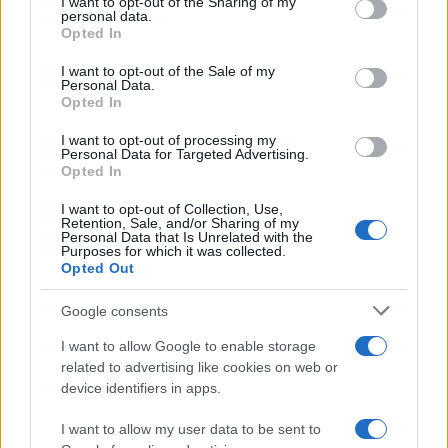
not limited to your visit or usage behaviour. You may click to
I want to opt-out of the Sharing of my
personal data.
grant or deny consent to Google and its third-party tags to
Opted In
use your data for below specified purposes in below Google
consent section.
I want to opt-out of the Sale of my
Personal Data.
Opted In
(VIDEO) Jon Lihteneger
Koroška slavi državne prvake v
Vidmajer prvi v cilju K24 in novi
košarki 3x3: V Dravogradu
državni prvak
pripravljajo sprejem
I want to opt-out of processing my
Personal Data for Targeted Advertising.
košarkarjev
Opted In
I want to opt-out of Collection, Use,
Retention, Sale, and/or Sharing of my
Personal Data that Is Unrelated with the
Purposes for which it was collected.
Sredi noči na 100 kilometrov: v
Zlata generacija za zlato
Opted Out
Črni na Koroškem štartala
generacijo: Slovenska
najdaljša preizkušnja K24 Ultra
mladinska košarka piše
Google consents
Traila
zgodovino
Obvestila
I want to allow Google to enable storage
related to advertising like cookies on web or
Izklop elektrike: 426. Nadzorništvo Vuzenica - Območje Sv.
⚡
device identifiers in apps.
Anton na Pohorju
pred 19 urami
I want to allow my user data to be sent to