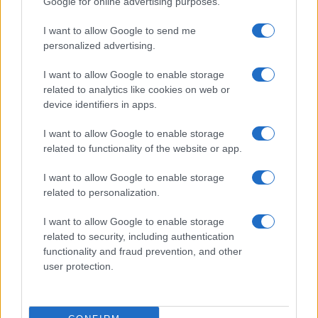
Izklop elektrike: 425. Nadzorništvo Vuzenica - Območje
⚡
Google for online advertising purposes.
Vuhred
pred 19 urami
I want to allow Google to send me
personalized advertising.
Izklop elektrike: 424. Nadzorništvo Vuzenica - Območje Orlice
⚡
pred 19 urami
I want to allow Google to enable storage
Izklop elektrike: 429. Nadzorništvo Ravne - Območje Prevalje
⚡
related to analytics like cookies on web or
Prisoje
device identifiers in apps.
pred 19 urami
Izklop elektrike: 421. Nadzorništvo Ravne - Območje Podkraj
I want to allow Google to enable storage
⚡
related to functionality of the website or app.
pred 19 urami
I want to allow Google to enable storage
related to personalization.
Preberite tudi
I want to allow Google to enable storage
Dopustniška drama: Policija pričakala letalo s Korošico po
1
related to security, including authentication
pristanku
functionality and fraud prevention, and other
user protection.
Tragedija v Vuhredu: Po umoru 36-letne ženske policija
2
intenzivno išče osumljenca
Slovenjgradčan Tomaž Klančnik na vrhu svetovnega
3
nogometa: Del sodniške ekipe za finale svetovnega