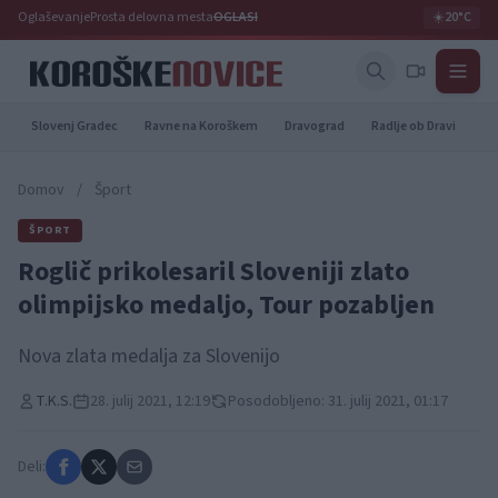
Oglaševanje
Prosta delovna mesta
OGLASI
☀️
20°C
Slovenj Gradec
Ravne na Koroškem
Dravograd
Radlje ob Dravi
Pr
Domov
/
Šport
ŠPORT
Roglič prikolesaril Sloveniji zlato
olimpijsko medaljo, Tour pozabljen
Nova zlata medalja za Slovenijo
T.K.S.
28. julij 2021, 12:19
Posodobljeno: 31. julij 2021, 01:17
Deli: