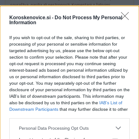
sovraštva, nasilja ali nestrpnosti. Komentarji z žaljivimi,
rasističnimi, diskriminatornimi ali nezakonitimi vsebinami bodo
Koroskenovice.si -
Do Not Process My Personal
odstranjeni.
Pravila komentiranja →
Information
Failed to fetch
If you wish to opt-out of the sale, sharing to third parties, or
processing of your personal or sensitive information for
targeted advertising by us, please use the below opt-out
section to confirm your selection. Please note that after your
Kategorije:
opt-out request is processed you may continue seeing
Šport
interest-based ads based on personal information utilized by
us or personal information disclosed to third parties prior to
olimpijske igre
primož rogljič
Ključne besede:
your opt-out. You may separately opt-out of the further
disclosure of your personal information by third parties on the
zlato
IAB’s list of downstream participants. This information may
also be disclosed by us to third parties on the
IAB’s List of
Downstream Participants
that may further disclose it to other
third parties.
Več iz kategorije Šport
Please note that this website/app uses one or more Google
Personal Data Processing Opt Outs
services and may gather and store information including but