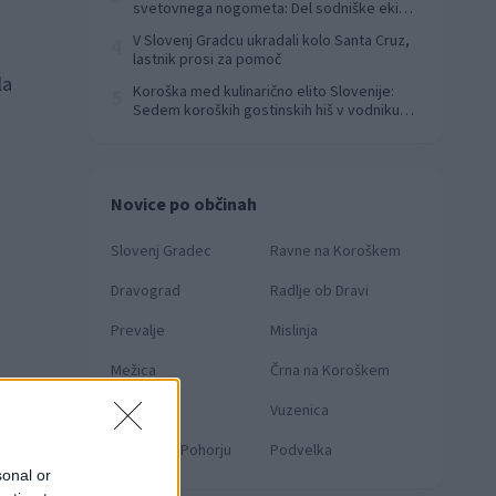
svetovnega nogometa: Del sodniške ekipe
za finale svetovnega prvenstva
V Slovenj Gradcu ukradali kolo Santa Cruz,
4
lastnik prosi za pomoč
la
Koroška med kulinarično elito Slovenije:
5
Sedem koroških gostinskih hiš v vodniku
Falstaff 2026
Novice po občinah
Slovenj Gradec
Ravne na Koroškem
Dravograd
Radlje ob Dravi
Prevalje
Mislinja
Mežica
Črna na Koroškem
i
Muta
Vuzenica
Ribnica na Pohorju
Podvelka
sonal or