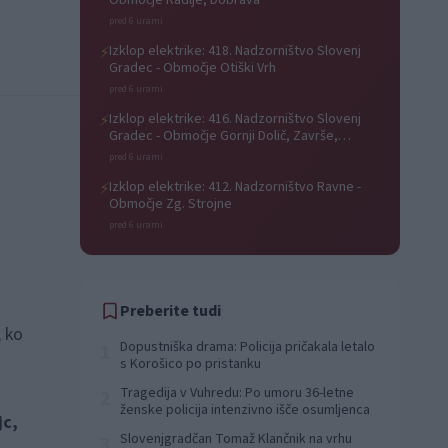
Območje Radlje, Dobrava
pred 6 urami
Izklop elektrike: 418. Nadzorništvo Slovenj
⚡
Gradec - Območje Otiški Vrh
pred 6 urami
Izklop elektrike: 416. Nadzorništvo Slovenj
⚡
Gradec - Območje Gornji Dolič, Završe,
Kozjak, Tolsti vrh pri Mislinji, Srednji Dolič,
pred 6 urami
Paka
Izklop elektrike: 412. Nadzorništvo Ravne -
⚡
Območje Zg. Strojne
pred 6 urami
Preberite tudi
, ko
Dopustniška drama: Policija pričakala letalo
1
s Korošico po pristanku
Tragedija v Vuhredu: Po umoru 36-letne
2
ženske policija intenzivno išče osumljenca
jc,
Slovenjgradčan Tomaž Klančnik na vrhu
3