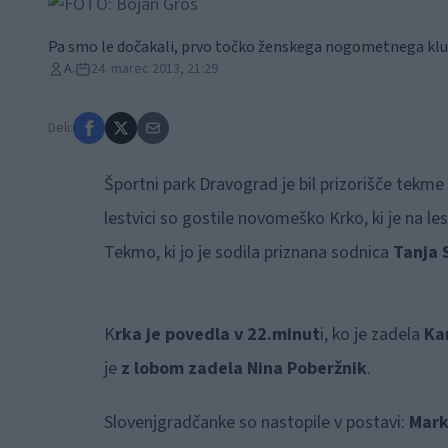
Pa smo le dočakali, prvo točko ženskega nogometnega klub
A.
24. marec 2013, 21:29
Deli:
Športni park Dravograd je bil prizorišče tekme
lestvici so gostile novomeško Krko, ki je na les
Tekmo, ki jo je sodila priznana sodnica
Tanja 
K
rka je povedla v 22.minut
i, ko je zadela
Ka
je
z lobom zadela Nina Poberžnik
.
Slovenjgradčanke so nastopile v postavi:
Mark