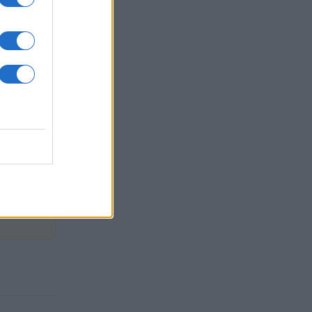
n Gros
sti.