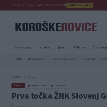
Domov
Oglaševanje
Prosta delovna mesta
Odstrani oglase
Naslovnica
Novice
Šport
Politika
Črna kron
OBČINE:
Slovenj Gradec
Ravne na Koroškem
Dravograd
Radlj
Domov
/
Šport
ŠPORT
Slovenj Gradec
Dravograd
Prva točka ŽNK Slovenj 