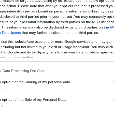
a Poberžnik
je presenetila gostujočo vratarko Ziličevo,
formation for targeted advertising by us, please use the below opt-out s
r selection. Please note that after your opt-out request is processed y
metrov.
eing interest-based ads based on personal information utilized by us or
disclosed to third parties prior to your opt-out. You may separately opt-
losure of your personal information by third parties on the IAB’s list of
a dve priložnosti Krke, a je vedno pred gostujočo napadalko
. This information may also be disclosed by us to third parties on the
IA
Participants
that may further disclose it to other third parties.
vič
.
 that this website/app uses one or more Google services and may gath
zaradi prekrška prislužila rumeni karton.
including but not limited to your visit or usage behaviour. You may click 
 to Google and its third-party tags to use your data for below specifi
ogle consent section.
a na sredini igrišča, je drugi polčas prinesel zelo razgibano i
je pri izidu
1:1
.
l Data Processing Opt Outs
o opt-out of the Sharing of my personal data.
In
novale Novomeščanke,v 57. minuti so preigrale domačo
o opt-out of the Sale of my Personal Data.
In
reži, a žoga se je skotalila mimo leve vratnice.Po uri igre je