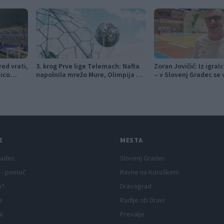
ed vrati,
3. krog Prve lige Telemach: Nafta
Zoran Jovičić: Iz igral
nico
napolnila mrežo Mure, Olimpija v
– v Slovenj Gradec se 
izdihljajih do prve zmage
vizijo
E
MESTA
radec
Slovenj Gradec
 - pomoč
Ravne na Koroškem
p?
Dravograd
e
Radlje ob Dravi
ni
Prevalje