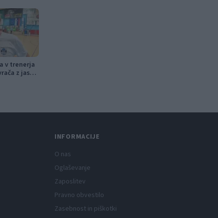
ca v trenerja
vrača z jasno
INFORMACIJE
O nas
Oglaševanje
Zaposlitev
Pravno obvestilo
Zasebnost in piškotki