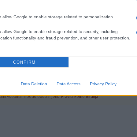
ADEC igrale v Jevnici, tekma bo na velikonočni ponedeljek,
o allow Google to enable storage related to personalization.
ile 13. aprila, ko se bodo pomerile proti ŽNK Maribor.
o allow Google to enable storage related to security, including
cation functionality and fraud prevention, and other user protection.
Napisal: Boja
CONFIRM
Data Deletion
Data Access
Privacy Policy
k kazensko odgovoren za javno spodbujanje sovraštva, nasilja ali nestrpno
nitimi vsebinami bodo odstranjeni.
Pravila komentiranja →