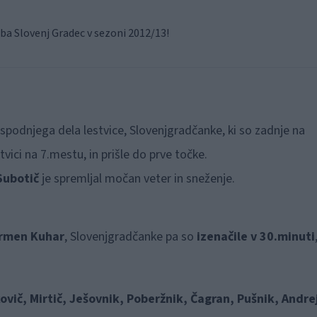
a Slovenj Gradec v sezoni 2012/13!
 spodnjega dela lestvice, Slovenjgradčanke, ki so zadnje na
tvici na 7.mestu, in prišle do prve točke.
Subotič
je spremljal močan veter in sneženje.
rmen Kuhar
, Slovenjgradčanke pa so
izenačile v 30.minuti
ovič, Mirtič, Ješovnik, Poberžnik, Čagran, Pušnik, Andre