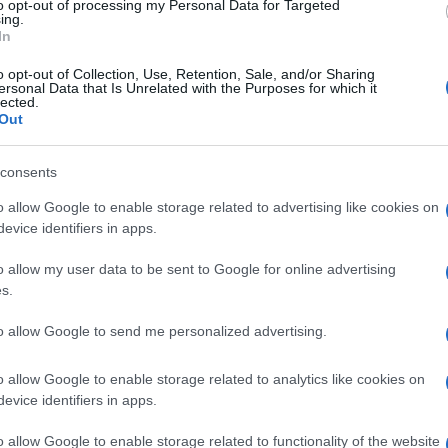
to opt-out of processing my Personal Data for Targeted
 Krke.Sledil je poizkus domačink, vratarka na mestu. Odgovo
ing.
In
rostora, prišle tudi do strela v 65.minuti, a se izid ni spreme
et nevarnost za gostje, ko so Slovenjgradčanke podale v
o opt-out of Collection, Use, Retention, Sale, and/or Sharing
ersonal Data that Is Unrelated with the Purposes for which it
lected.
red domačo napadalko,že naslednjo minuto je sledil strel Krke 
Out
 jo je sodila priznana slovenska sodnica Tanja Subotič, smo
consents
igralke Krke. Sledila je dvojna zamenjava pri Slovenj Gradcu, 
o allow Google to enable storage related to advertising like cookies on
h 7 minut igre pa dobili Merkačeva in Lužnikova. Pobrežnikova
evice identifiers in apps.
Andrejceva pa je žogo zaustavila z roko, in tudi ona prejela
o allow my user data to be sent to Google for online advertising
a tekmi so imele gostje, ki so poizkusile s strelom iz 20 met
s.
to allow Google to send me personalized advertising.
o allow Google to enable storage related to analytics like cookies on
evice identifiers in apps.
ve prvenstvene točke
, kar je zelo lep uspeh za zelo mlado
o allow Google to enable storage related to functionality of the website