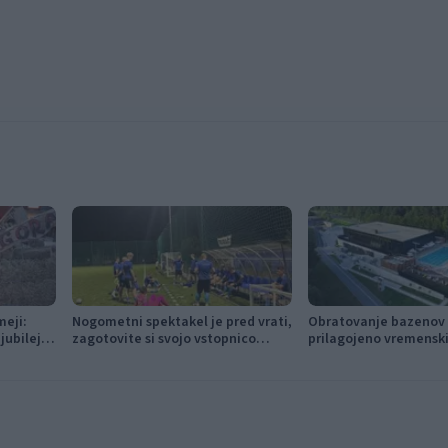
meji:
Nogometni spektakel je pred vrati,
Obratovanje bazenov 
jubilejni
zagotovite si svojo vstopnico
prilagojeno vremensk
 glasbe
pravočasno
razmeram