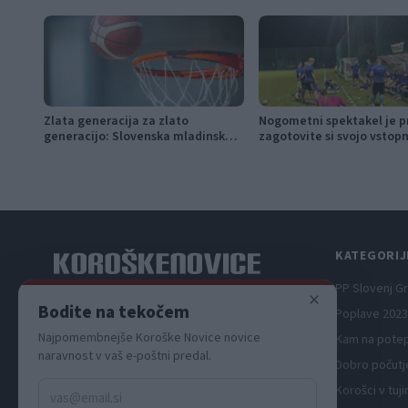
Zlata generacija za zlato
Nogometni spektakel je pr
generacijo: Slovenska mladinska
zagotovite si svojo vstop
košarka piše zgodovino
pravočasno
KATEGORIJ
PP Slovenj G
×
Spletni medij koroških dogodkov.
Bodite na tekočem
Poplave 2023
Najpomembnejše Koroške Novice novice
Kam na pote
naravnost v vaš e-poštni predal.
Dobro počutj
Korošci v tuji