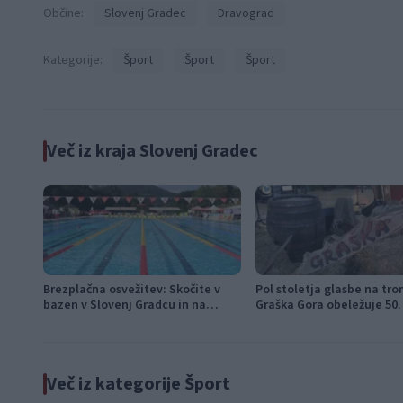
Občine:
Slovenj Gradec
Dravograd
Kategorije:
Šport
Šport
Šport
Več iz kraja Slovenj Gradec
Brezplačna osvežitev: Skočite v
Pol stoletja glasbe na tro
bazen v Slovenj Gradcu in na
Graška Gora obeležuje 50. 
Ravnah
festival narodno-zabavne
Več iz kategorije Šport