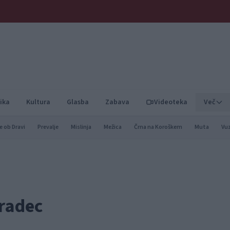
ika
Kultura
Glasba
Zabava
Videoteka
Več
e ob Dravi
Prevalje
Mislinja
Mežica
Črna na Koroškem
Muta
Vu
Gradec