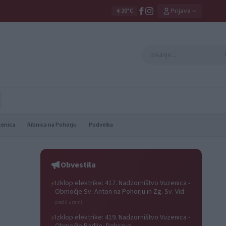
Prijava
☀️
20°C
zenica
Ribnica na Pohorju
Podvelka
Obvestila
Izklop elektrike: 417. Nadzorništvo Vuzenica -
⚡
Območje Sv. Anton na Pohorju in Zg. Sv. Vid
pred 6 urami
Izklop elektrike: 419. Nadzorništvo Vuzenica -
⚡