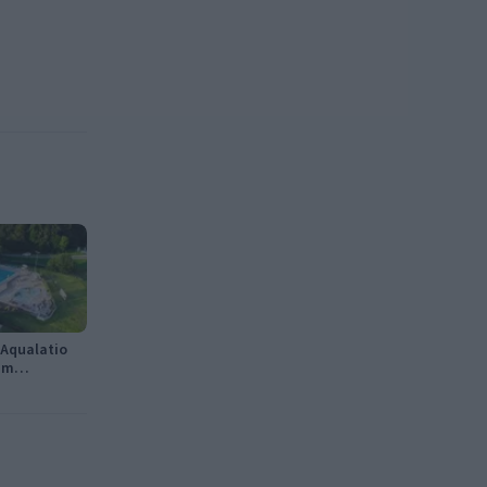
Aqualatio
im