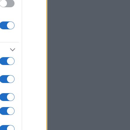
rile
nil.
iz
igro
 je
rov,