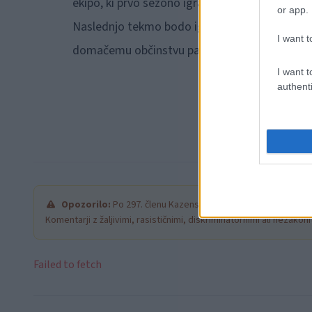
ekipo, ki prvo sezono igra skupaj.
or app.
Naslednjo tekmo bodo igralke ŽNK SLOVENJ GR
I want t
domačemu občinstvu pa se bodo zopet predstav
I want t
authenti
Opozorilo:
Po 297. členu Kazenskega zakonika je posamezni
Komentarji z žaljivimi, rasističnimi, diskriminatornimi ali nezako
Failed to fetch