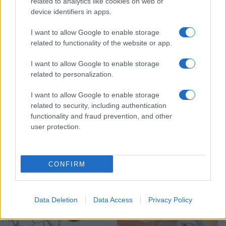
related to analytics like cookies on web or
device identifiers in apps.
Policijsko poročilo, 6. 8. 2026
Ob povečanem številu
I want to allow Google to enable storage
podtaknjenih požarov pozivi
related to functionality of the website or app.
občanom k takojšnjemu
obveščanju policije
I want to allow Google to enable storage
related to personalization.
Več iz kategorije Šport
I want to allow Google to enable storage
related to security, including authentication
functionality and fraud prevention, and other
user protection.
Zlata generacija za zlato
Nogometni spektakel je pred
CONFIRM
generacijo: Slovenska
vrati, zagotovite si svojo
mladinska košarka piše
vstopnico pravočasno
zgodovino
Data Deletion
Data Access
Privacy Policy