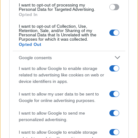
I want to opt-out of processing my
Personal Data for Targeted Advertising.
Kategorije:
Šport
Opted In
I want to opt-out of Collection, Use,
rumena majica
Tadej Pogačar
Ključne besede:
Retention, Sale, and/or Sharing of my
Personal Data that Is Unrelated with the
Purposes for which it was collected.
Opted Out
Google consents
Več iz kraja Slovenija
I want to allow Google to enable storage
related to advertising like cookies on web or
device identifiers in apps.
I want to allow my user data to be sent to
Google for online advertising purposes.
V zalivu na Pašmanu našli
Za pomoč kmetom zaradi
I want to allow Google to send me
truplo 24-letnega Slovenca
nepredvidljivih dogodkov do
115.000 evrov sredstev
personalized advertising.
I want to allow Google to enable storage