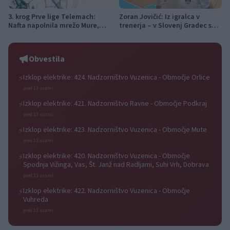
3. krog Prve lige Telemach:
Zoran Jovičić: Iz igralca v
Nafta napolnila mrežo Mure,
trenerja – v Slovenj Gradec se
Olimpija v izdihljajih do prve
vrača z jasno vizijo
zmage
Obvestila
Izklop elektrike: 424. Nadzorništvo Vuzenica - Območje Orlice
⚡
pred 13 urami
Izklop elektrike: 421. Nadzorništvo Ravne - Območje Podkraj
⚡
pred 13 urami
Izklop elektrike: 423. Nadzorništvo Vuzenica - Območje Mute
⚡
pred 13 urami
Izklop elektrike: 420. Nadzorništvo Vuzenica - Območje
⚡
Spodnja Vižinga, Vas, Št. Janž nad Radljami, Suhi Vrh, Dobrava
pred 13 urami
Izklop elektrike: 422. Nadzorništvo Vuzenica - Območje
⚡
Vuhreda
pred 13 urami