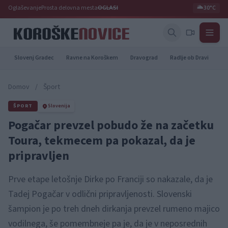
Oglaševanje
Prosta delovna mesta
OGLASI
🌥️
30°C
Slovenj Gradec
Ravne na Koroškem
Dravograd
Radlje ob Dravi
Pr
Domov
/
Šport
ŠPORT
Slovenija
Pogačar prevzel pobudo že na začetku
Toura, tekmecem pa pokazal, da je
pripravljen
Prve etape letošnje Dirke po Franciji so nakazale, da je
Tadej Pogačar v odlični pripravljenosti. Slovenski
šampion je po treh dneh dirkanja prevzel rumeno majico
vodilnega, še pomembneje pa je, da je v neposrednih