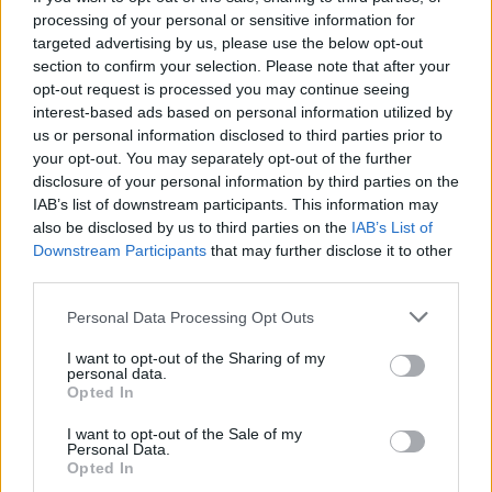
processing of your personal or sensitive information for
zahtevni vzponi, kjer se tradicionalno piše zgodovina
targeted advertising by us, please use the below opt-out
section to confirm your selection. Please note that after your
največje kolesarske dirke na svetu.
opt-out request is processed you may continue seeing
interest-based ads based on personal information utilized by
us or personal information disclosed to third parties prior to
your opt-out. You may separately opt-out of the further
disclosure of your personal information by third parties on the
IAB’s list of downstream participants. This information may
Opozorilo:
Po 297. členu Kazenskega zakonika je
also be disclosed by us to third parties on the
IAB’s List of
posameznik kazensko odgovoren za javno spodbujanje
Downstream Participants
that may further disclose it to other
sovraštva, nasilja ali nestrpnosti. Komentarji z žaljivimi,
third parties.
rasističnimi, diskriminatornimi ali nezakonitimi vsebinami bodo
Please note that this website/app uses one or more Google
Personal Data Processing Opt Outs
odstranjeni.
Pravila komentiranja →
services and may gather and store information including but
not limited to your visit or usage behaviour. You may click to
I want to opt-out of the Sharing of my
personal data.
grant or deny consent to Google and its third-party tags to
Failed to fetch
Opted In
use your data for below specified purposes in below Google
consent section.
I want to opt-out of the Sale of my
Personal Data.
Opted In
Občine:
Slovenija