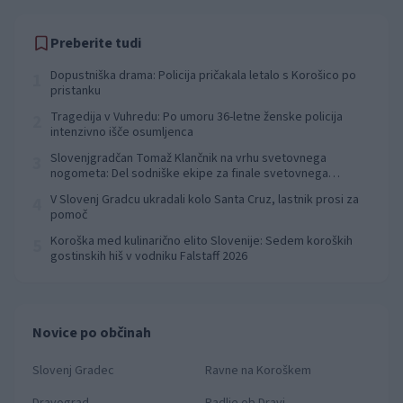
Preberite tudi
Dopustniška drama: Policija pričakala letalo s Korošico po
1
pristanku
Tragedija v Vuhredu: Po umoru 36-letne ženske policija
2
intenzivno išče osumljenca
Slovenjgradčan Tomaž Klančnik na vrhu svetovnega
3
nogometa: Del sodniške ekipe za finale svetovnega
prvenstva
V Slovenj Gradcu ukradali kolo Santa Cruz, lastnik prosi za
4
pomoč
Koroška med kulinarično elito Slovenije: Sedem koroških
5
gostinskih hiš v vodniku Falstaff 2026
Novice po občinah
Slovenj Gradec
Ravne na Koroškem
Dravograd
Radlje ob Dravi