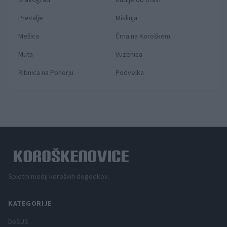
Prevalje
Mislinja
Mežica
Črna na Koroškem
Muta
Vuzenica
Ribnica na Pohorju
Podvelka
Spletni medij koroških dogodkov.
KATEGORIJE
DeSUS