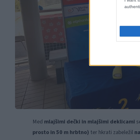
authenti
Med
mlajšimi dečki in mlajšimi deklicami
se
prosto in 50 m hrbtno)
ter hkrati zabeležil
na