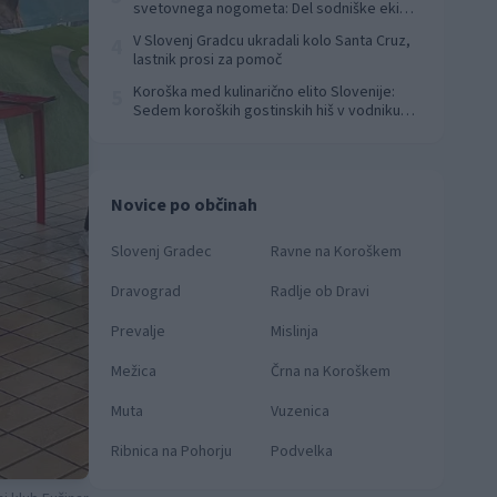
svetovnega nogometa: Del sodniške ekipe
za finale svetovnega prvenstva
V Slovenj Gradcu ukradali kolo Santa Cruz,
4
lastnik prosi za pomoč
Koroška med kulinarično elito Slovenije:
5
Sedem koroških gostinskih hiš v vodniku
Falstaff 2026
Novice po občinah
Slovenj Gradec
Ravne na Koroškem
Dravograd
Radlje ob Dravi
Prevalje
Mislinja
Mežica
Črna na Koroškem
Muta
Vuzenica
Ribnica na Pohorju
Podvelka