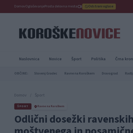
Domov
Oglaševanje
Prosta delovna mesta
Odstrani oglase
Naslovnica
Novice
Šport
Politika
Črna kron
OBČINE:
Slovenj Gradec
Ravne na Koroškem
Dravograd
Radlj
Domov
/
Šport
ŠPORT
Ravne na Koroškem
Odlični dosežki ravenskih
moštvenega in posamičn