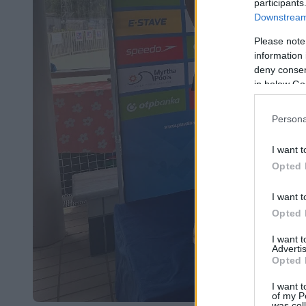
participants
Downstream 
Please note
information 
deny consent
in below Go
Persona
I want t
Opted 
I want t
Opted 
I want 
Advertis
Opted 
I want t
of my P
was col