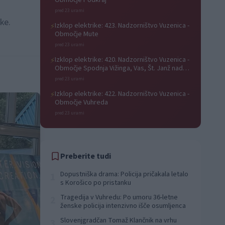
Območje Podkraj
pred 23 urami
ke.
Izklop elektrike: 423. Nadzorništvo Vuzenica -
⚡
Območje Mute
pred 23 urami
Izklop elektrike: 420. Nadzorništvo Vuzenica -
⚡
Območje Spodnja Vižinga, Vas, Št. Janž nad
Radljami, Suhi Vrh, Dobrava
pred 23 urami
Izklop elektrike: 422. Nadzorništvo Vuzenica -
⚡
Območje Vuhreda
pred 23 urami
Preberite tudi
Dopustniška drama: Policija pričakala letalo
1
s Korošico po pristanku
Tragedija v Vuhredu: Po umoru 36-letne
2
ženske policija intenzivno išče osumljenca
Slovenjgradčan Tomaž Klančnik na vrhu
3