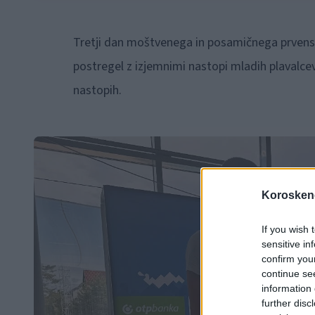
Tretji dan moštvenega in posamičnega prvenstv
postregel z izjemnimi nastopi mladih plavalcev,
nastopih.
Koroskeno
If you wish 
sensitive in
confirm you
continue se
information 
further disc