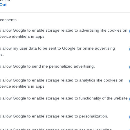
Out
vojil
zlato medaljo na 1500 m prosto
, na 100 m prosto pa
ila
srebro na 100 m prosto
, bila
prva na 50 m hrbtno
in
consents
ajboljše posameznice prvenstva.
Tim Verlak
pa je prispeval b
o allow Google to enable storage related to advertising like cookies on
evice identifiers in apps.
o allow my user data to be sent to Google for online advertising
s.
to allow Google to send me personalized advertising.
o allow Google to enable storage related to analytics like cookies on
evice identifiers in apps.
o allow Google to enable storage related to functionality of the website
o allow Google to enable storage related to personalization.
o allow Google to enable storage related to security, including