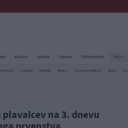
ika
Kultura
Glasba
Zabava
Videoteka
Več
e ob Dravi
Prevalje
Mislinja
Mežica
Črna na Koroškem
Muta
Vu
 plavalcev na 3. dnevu
ega prvenstva