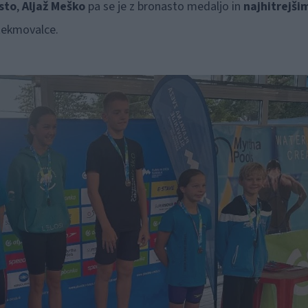
sto
,
Aljaž Meško
pa se je z bronasto medaljo in
najhitrejši
tekmovalce.