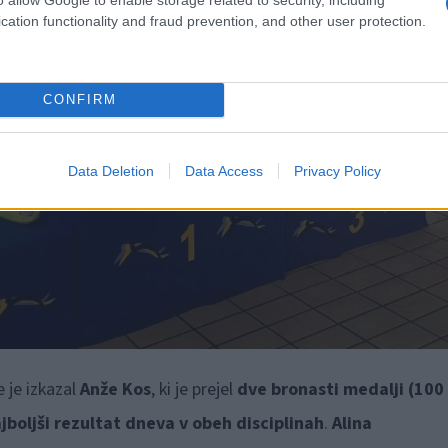
cation functionality and fraud prevention, and other user protection.
CONFIRM
Data Deletion
Data Access
Privacy Policy
 je izkazal
Anže Kos
, ki je prejel
dve bronasti medalji (100
jboljši rezultat dneva v obeh disciplinah
.
Alina