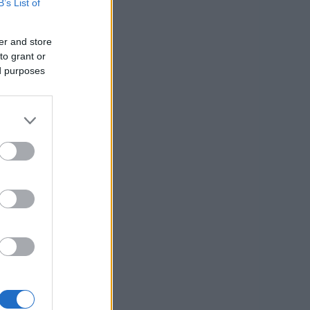
B’s List of
er and store
to grant or
ed purposes