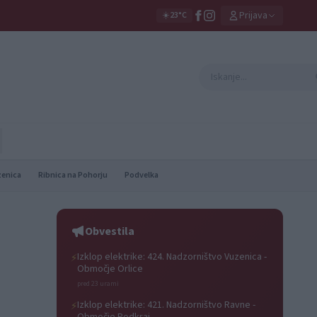
Prijava
☀️
23°C
zenica
Ribnica na Pohorju
Podvelka
Obvestila
Izklop elektrike: 424. Nadzorništvo Vuzenica -
⚡
Območje Orlice
pred 23 urami
Izklop elektrike: 421. Nadzorništvo Ravne -
⚡