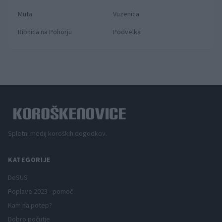
Muta
Vuzenica
Ribnica na Pohorju
Podvelka
Spletni medij koroških dogodkov.
KATEGORIJE
DeSUS
Poplave 2023 - pomoč
Kam na potep?
Dobro počutje