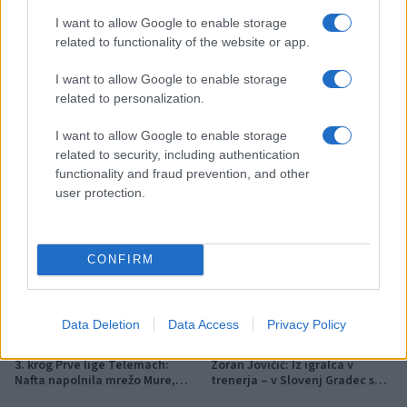
podtaknjenih požarov pozivi
občanom k takojšnjemu
I want to allow Google to enable storage
obveščanju policije
related to functionality of the website or app.
Več iz kategorije Šport
I want to allow Google to enable storage
related to personalization.
I want to allow Google to enable storage
related to security, including authentication
functionality and fraud prevention, and other
user protection.
Zlata generacija za zlato
Nogometni spektakel je pred
generacijo: Slovenska
vrati, zagotovite si svojo
mladinska košarka piše
vstopnico pravočasno
CONFIRM
zgodovino
Data Deletion
Data Access
Privacy Policy
3. krog Prve lige Telemach:
Zoran Jovičić: Iz igralca v
Nafta napolnila mrežo Mure,
trenerja – v Slovenj Gradec se
Olimpija v izdihljajih do prve
vrača z jasno vizijo