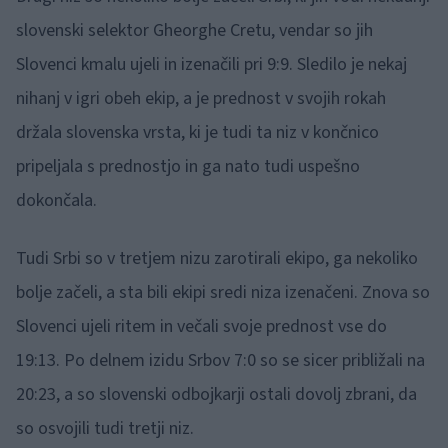
slovenski selektor Gheorghe Cretu, vendar so jih
Slovenci kmalu ujeli in izenačili pri 9:9. Sledilo je nekaj
nihanj v igri obeh ekip, a je prednost v svojih rokah
držala slovenska vrsta, ki je tudi ta niz v končnico
pripeljala s prednostjo in ga nato tudi uspešno
dokončala.
Tudi Srbi so v tretjem nizu zarotirali ekipo, ga nekoliko
bolje začeli, a sta bili ekipi sredi niza izenačeni. Znova so
Slovenci ujeli ritem in večali svoje prednost vse do
19:13. Po delnem izidu Srbov 7:0 so se sicer približali na
20:23, a so slovenski odbojkarji ostali dovolj zbrani, da
so osvojili tudi tretji niz.