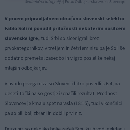
Simbolična fotografija
| Foto: Odbojkarska zveza Slovenije
V prvem pripravljalnem obračunu slovenski selektor
Fabio Soli ni ponudil priložnosti nekaterim nosilcem
slovenske igre,
tudi Srbi so sicer igrali brez
prvokategornikov, v tretjem in četrtem nizu pa je Soli še
dodatno premešal zasedbo in v igro poslal še nekaj
mlajših odbojkarjev.
V uvodu prvega niza so Slovenci hitro povedli s 6:4, na
deseti točki pa so gostje izenačili rezultat. Prednost
Slovencev je kmalu spet narasla (18:15), tudi v končnici
pa so bili bolj zbrani in dobili prvi niz.
Drugi niz so nekoliko bolje začeli Srbi, ki jih vodi nekdanji