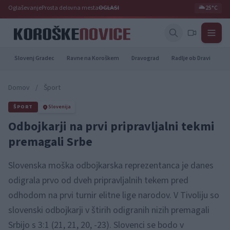
Oglaševanje
Prosta delovna mesta
OGLASI
🌥️
25°C
Slovenj Gradec
Ravne na Koroškem
Dravograd
Radlje ob Dravi
Pr
Domov
/
Šport
ŠPORT
Slovenija
Odbojkarji na prvi pripravljalni tekmi
premagali Srbe
Slovenska moška odbojkarska reprezentanca je danes
odigrala prvo od dveh pripravljalnih tekem pred
odhodom na prvi turnir elitne lige narodov. V Tivoliju so
slovenski odbojkarji v štirih odigranih nizih premagali
Srbijo s 3:1 (21, 21, 20, -23). Slovenci se bodo v