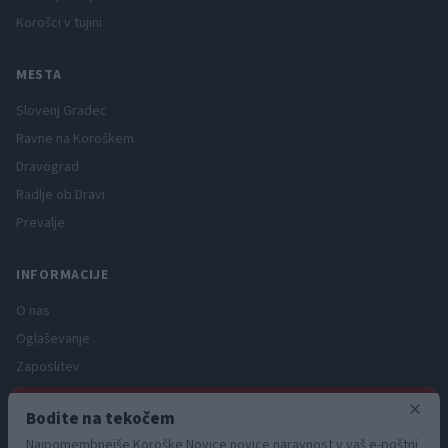
Korošci v tujini
MESTA
Slovenj Gradec
Ravne na Koroškem
Dravograd
Radlje ob Dravi
Prevalje
INFORMACIJE
O nas
Oglaševanje
Zaposlitev
Pravno obvestilo
×
Bodite na tekočem
Zasebnost in piškotki
Najpomembnejše Koroške Novice novice naravnost v vaš e-poštni