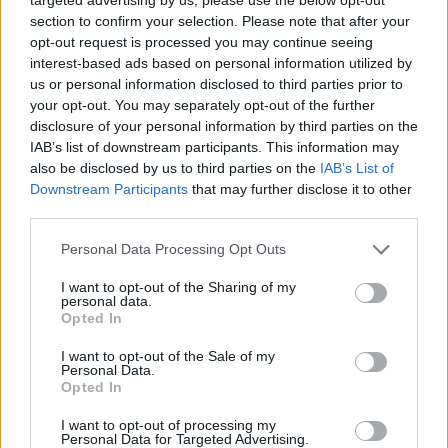
section to confirm your selection. Please note that after your
opt-out request is processed you may continue seeing
interest-based ads based on personal information utilized by
us or personal information disclosed to third parties prior to
Opozorilo:
Po 297. členu Kazenskega zakonika je
your opt-out. You may separately opt-out of the further
posameznik kazensko odgovoren za javno spodbujanje
disclosure of your personal information by third parties on the
sovraštva, nasilja ali nestrpnosti. Komentarji z žaljivimi,
IAB’s list of downstream participants. This information may
rasističnimi, diskriminatornimi ali nezakonitimi vsebinami bodo
also be disclosed by us to third parties on the
IAB’s List of
odstranjeni.
Pravila komentiranja →
Downstream Participants
that may further disclose it to other
third parties.
Failed to fetch
Please note that this website/app uses one or more Google
Personal Data Processing Opt Outs
services and may gather and store information including but
not limited to your visit or usage behaviour. You may click to
I want to opt-out of the Sharing of my
personal data.
grant or deny consent to Google and its third-party tags to
Opted In
Občine:
Slovenija
use your data for below specified purposes in below Google
consent section.
I want to opt-out of the Sale of my
Personal Data.
Kategorije:
Šport
Opted In
I want to opt-out of processing my
odbojka
Ključne besede:
Personal Data for Targeted Advertising.