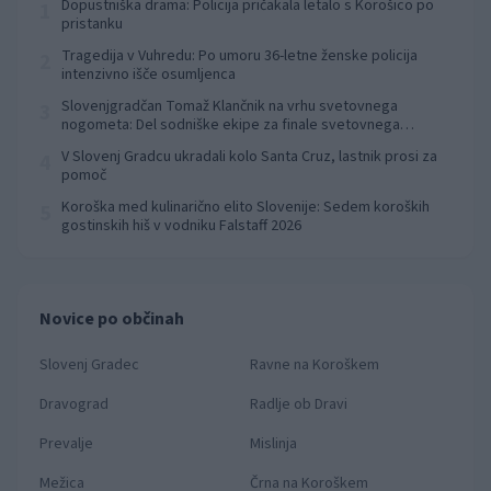
Dopustniška drama: Policija pričakala letalo s Korošico po
1
pristanku
Tragedija v Vuhredu: Po umoru 36-letne ženske policija
2
intenzivno išče osumljenca
Slovenjgradčan Tomaž Klančnik na vrhu svetovnega
3
nogometa: Del sodniške ekipe za finale svetovnega
prvenstva
V Slovenj Gradcu ukradali kolo Santa Cruz, lastnik prosi za
4
pomoč
Koroška med kulinarično elito Slovenije: Sedem koroških
5
gostinskih hiš v vodniku Falstaff 2026
Novice po občinah
Slovenj Gradec
Ravne na Koroškem
Dravograd
Radlje ob Dravi
Prevalje
Mislinja
Mežica
Črna na Koroškem