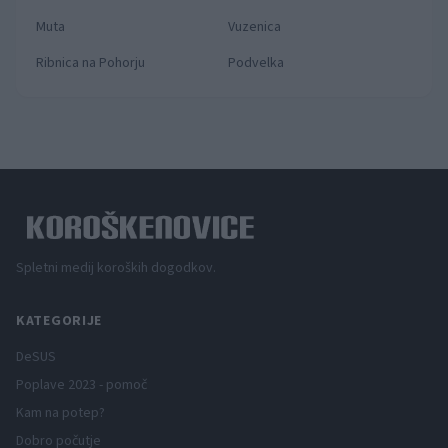
Muta
Vuzenica
Ribnica na Pohorju
Podvelka
Spletni medij koroških dogodkov.
KATEGORIJE
DeSUS
Poplave 2023 - pomoč
Kam na potep?
Dobro počutje