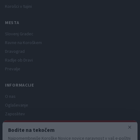
Korošci v tujini
MESTA
Slovenj Gradec
Ravne na Koroškem
Dravograd
Radlje ob Dravi
Prevalje
INFORMACIJE
O nas
Oglaševanje
Zaposlitev
Pravno obvestilo
×
Bodite na tekočem
Zasebnost in piškotki
Najpomembnejše Koroške Novice novice naravnost v vaš e-poštni