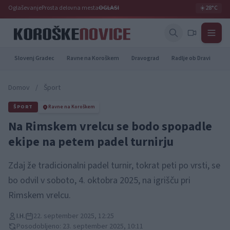
Oglaševanje
Prosta delovna mesta
OGLASI
☀️
28°C
Slovenj Gradec
Ravne na Koroškem
Dravograd
Radlje ob Dravi
Pr
Domov
/
Šport
ŠPORT
Ravne na Koroškem
Na Rimskem vrelcu se bodo spopadle
ekipe na petem padel turnirju
Zdaj že tradicionalni padel turnir, tokrat peti po vrsti, se
bo odvil v soboto, 4. oktobra 2025, na igrišču pri
Rimskem vrelcu.
I.H.
22. september 2025, 12:25
Posodobljeno: 23. september 2025, 10:11