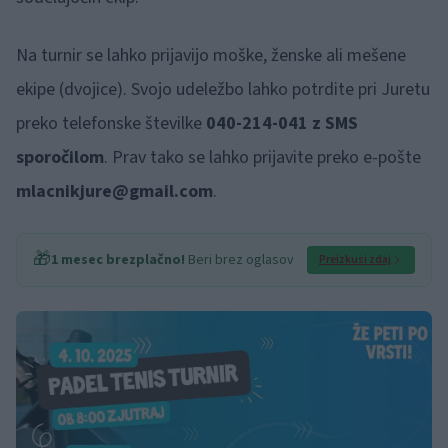
Na turnir se lahko prijavijo moške, ženske ali mešene
ekipe (dvojice). Svojo udeležbo lahko potrdite pri Juretu
preko telefonske številke
040-214-041 z SMS
sporočilom
. Prav tako se lahko prijavite preko e-pošte
mlacnikjure@gmail.com
.
🎁
1 mesec brezplačno!
Beri brez oglasov
Preizkusi zdaj