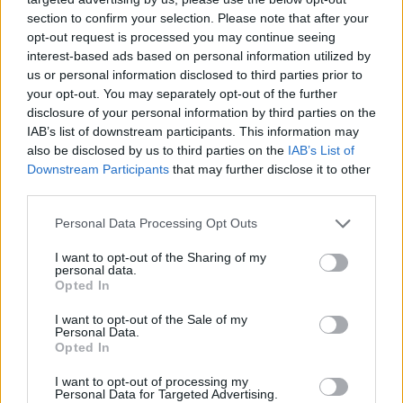
section to confirm your selection. Please note that after your
opt-out request is processed you may continue seeing
interest-based ads based on personal information utilized by
us or personal information disclosed to third parties prior to
Opozorilo:
Po 297. členu Kazenskega zakonika je
your opt-out. You may separately opt-out of the further
posameznik kazensko odgovoren za javno spodbujanje
disclosure of your personal information by third parties on the
sovraštva, nasilja ali nestrpnosti. Komentarji z žaljivimi,
IAB’s list of downstream participants. This information may
rasističnimi, diskriminatornimi ali nezakonitimi vsebinami bodo
also be disclosed by us to third parties on the
IAB’s List of
odstranjeni.
Pravila komentiranja →
Downstream Participants
that may further disclose it to other
third parties.
Failed to fetch
Please note that this website/app uses one or more Google
Personal Data Processing Opt Outs
services and may gather and store information including but
not limited to your visit or usage behaviour. You may click to
I want to opt-out of the Sharing of my
personal data.
grant or deny consent to Google and its third-party tags to
Opted In
Občine:
Ravne na Koroškem
use your data for below specified purposes in below Google
consent section.
I want to opt-out of the Sale of my
Personal Data.
Kategorije:
Šport
Šport
Opted In
I want to opt-out of processing my
dvojice
nagrade
padel
Ključne besede:
Personal Data for Targeted Advertising.