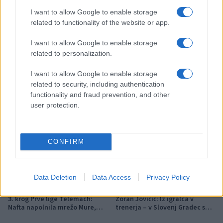
Ravnah
I want to allow Google to enable storage
related to functionality of the website or app.
Več iz kategorije Šport
I want to allow Google to enable storage
related to personalization.
I want to allow Google to enable storage
related to security, including authentication
functionality and fraud prevention, and other
user protection.
Zlata generacija za zlato
Nogometni spektakel je pred
generacijo: Slovenska
vrati, zagotovite si svojo
mladinska košarka piše
vstopnico pravočasno
CONFIRM
zgodovino
Data Deletion
Data Access
Privacy Policy
3. krog Prve lige Telemach:
Zoran Jovičić: Iz igralca v
Nafta napolnila mrežo Mure,
trenerja – v Slovenj Gradec se
Olimpija v izdihljajih do prve
vrača z jasno vizijo