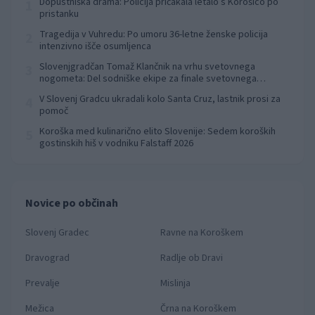
Dopustniška drama: Policija pričakala letalo s Korošico po
1
pristanku
Tragedija v Vuhredu: Po umoru 36-letne ženske policija
2
intenzivno išče osumljenca
Slovenjgradčan Tomaž Klančnik na vrhu svetovnega
3
nogometa: Del sodniške ekipe za finale svetovnega
prvenstva
V Slovenj Gradcu ukradali kolo Santa Cruz, lastnik prosi za
4
pomoč
Koroška med kulinarično elito Slovenije: Sedem koroških
5
gostinskih hiš v vodniku Falstaff 2026
Novice po občinah
Slovenj Gradec
Ravne na Koroškem
Dravograd
Radlje ob Dravi
Prevalje
Mislinja
Mežica
Črna na Koroškem