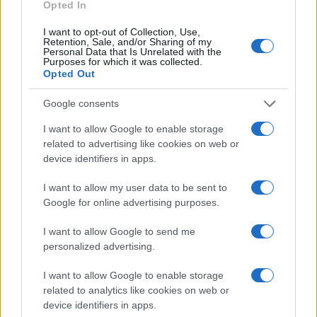
Opted In
Rimski vrelec
turnir
I want to opt-out of Collection, Use,
Retention, Sale, and/or Sharing of my
Personal Data that Is Unrelated with the
Purposes for which it was collected.
Opted Out
Več iz kraja Ravne na Koroškem
Google consents
I want to allow Google to enable storage
related to advertising like cookies on web or
device identifiers in apps.
I want to allow my user data to be sent to
Koroške reke so opazno upadle,
Z vlakom po Koroški: Manj
Google for online advertising purposes.
zadnja dva tedna skoraj brez
gneče, več udobja
dežja
I want to allow Google to send me
personalized advertising.
I want to allow Google to enable storage
related to analytics like cookies on web or
Na Ravenskih dnevih boste
Brezplačna osvežitev: Skočite v
device identifiers in apps.
žurali s Kingstoni in Zmelkoowi
bazen v Slovenj Gradcu in na