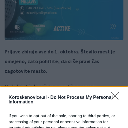
Prijave zbirajo vse do 1. oktobra. Število mest je
omejeno, zato pohitite, da si še pravi čas
zagotovite mesto.
Najboljše tri ekipe čakajo praktične nagrade.
Koroskenovice.si -
Do Not Process My Personal
Information
Turnir bo prava paša za oči, zato vabljeni kot tekmovalci
ali zgolj kot gledalci.
If you wish to opt-out of the sale, sharing to third parties, or
processing of your personal or sensitive information for
targeted advertising by us, please use the below opt-out