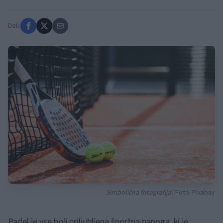
Deli:
Simbolična fotografija
| Foto: Pixabay
Padel je vse bolj priljubljena športna panoga, ki je