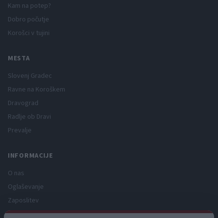
Kam na potep?
Dobro počutje
Korošci v tujini
MESTA
Slovenj Gradec
Ravne na Koroškem
Dravograd
Radlje ob Dravi
Prevalje
INFORMACIJE
O nas
Oglaševanje
Zaposlitev
Pravno obvestilo