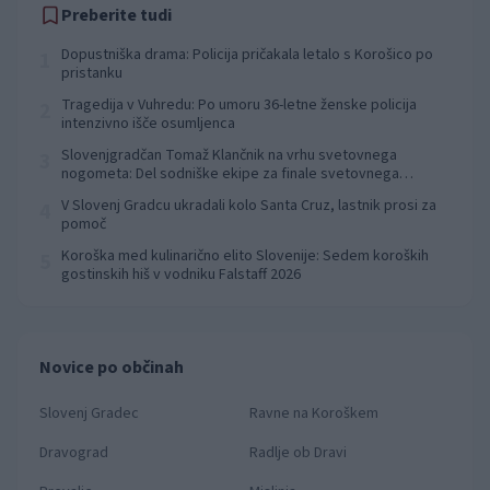
Preberite tudi
Dopustniška drama: Policija pričakala letalo s Korošico po
1
pristanku
Tragedija v Vuhredu: Po umoru 36-letne ženske policija
2
intenzivno išče osumljenca
Slovenjgradčan Tomaž Klančnik na vrhu svetovnega
3
nogometa: Del sodniške ekipe za finale svetovnega
prvenstva
V Slovenj Gradcu ukradali kolo Santa Cruz, lastnik prosi za
4
pomoč
Koroška med kulinarično elito Slovenije: Sedem koroških
5
gostinskih hiš v vodniku Falstaff 2026
Novice po občinah
Slovenj Gradec
Ravne na Koroškem
Dravograd
Radlje ob Dravi