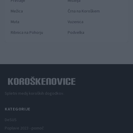
Prevalje
Mislinja
Mežica
Črna na Koroškem
Muta
Vuzenica
Ribnica na Pohorju
Podvelka
Spletni medij koroških dogodkov.
KATEGORIJE
DeSUS
Poplave 2023 - pomoč