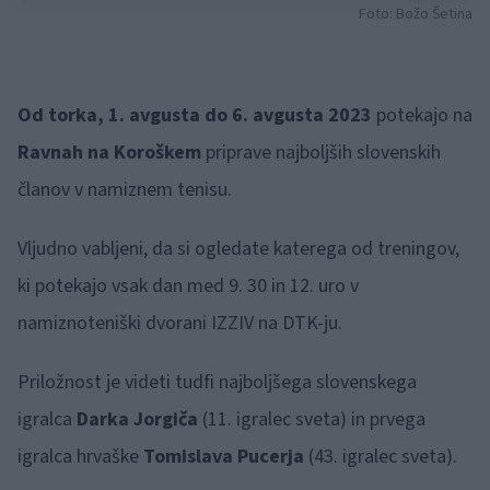
Foto: Božo Šetina
Od torka, 1. avgusta do 6. avgusta 2023
potekajo na
Ravnah na Koroškem
priprave najboljših slovenskih
članov v namiznem tenisu.
Vljudno vabljeni, da si ogledate katerega od treningov,
ki potekajo vsak dan med 9. 30 in 12. uro v
namiznoteniški dvorani IZZIV na DTK-ju.
Priložnost je videti tudfi najboljšega slovenskega
igralca
Darka Jorgiča
(11. igralec sveta) in prvega
igralca hrvaške
Tomislava Pucerja
(43. igralec sveta).