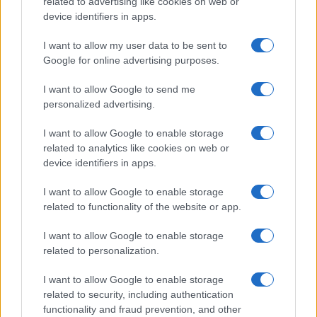
related to advertising like cookies on web or
Koroške reke so opazno upadle,
Z vlakom po Koroški: Manj
device identifiers in apps.
zadnja dva tedna skoraj brez
gneče, več udobja
dežja
I want to allow my user data to be sent to
Google for online advertising purposes.
Več iz kategorije Šport
I want to allow Google to send me
personalized advertising.
I want to allow Google to enable storage
related to analytics like cookies on web or
device identifiers in apps.
(VIDEO) Jon Lihteneger
Koroška slavi državne prvake v
I want to allow Google to enable storage
Vidmajer prvi v cilju K24 in novi
košarki 3x3: V Dravogradu
related to functionality of the website or app.
državni prvak
pripravljajo sprejem
košarkarjev
I want to allow Google to enable storage
related to personalization.
I want to allow Google to enable storage
related to security, including authentication
Sredi noči na 100 kilometrov: v
Zlata generacija za zlato
functionality and fraud prevention, and other
Črni na Koroškem štartala
generacijo: Slovenska