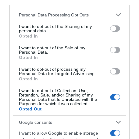
Ravne na Koroškem
dtk
third parties.
Ključne besede:
Please note that this website/app uses one or more Google
namizni tenis
Personal Data Processing Opt Outs
services and may gather and store information including but
not limited to your visit or usage behaviour. You may click to
I want to opt-out of the Sharing of my
personal data.
grant or deny consent to Google and its third-party tags to
Opted In
use your data for below specified purposes in below Google
Več iz kraja Ravne na Koroškem
consent section.
I want to opt-out of the Sale of my
Personal Data.
Opted In
I want to opt-out of processing my
Personal Data for Targeted Advertising.
Opted In
I want to opt-out of Collection, Use,
Freestyle navdušuje s poletno
Kovinska ograja po meri: kako
Retention, Sale, and/or Sharing of my
prilagojenimi cenami koles
izbrati material, polnilo in
Personal Data that Is Unrelated with the
Purposes for which it was collected.
izvedbo
Opted Out
Google consents
I want to allow Google to enable storage