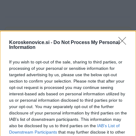
Opozorilo:
Po 297. členu Kazenskega zakonika je
posameznik kazensko odgovoren za javno spodbujanje
Koroskenovice.si -
Do Not Process My Personal
Information
sovraštva, nasilja ali nestrpnosti. Komentarji z žaljivimi,
rasističnimi, diskriminatornimi ali nezakonitimi vsebinami bodo
odstranjeni.
Pravila komentiranja →
If you wish to opt-out of the sale, sharing to third parties, or
processing of your personal or sensitive information for
targeted advertising by us, please use the below opt-out
Failed to fetch
section to confirm your selection. Please note that after your
opt-out request is processed you may continue seeing
interest-based ads based on personal information utilized by
us or personal information disclosed to third parties prior to
Občine:
Ravne na Koroškem
your opt-out. You may separately opt-out of the further
disclosure of your personal information by third parties on the
IAB’s list of downstream participants. This information may
Kategorije:
Šport
Šport
also be disclosed by us to third parties on the
IAB’s List of
Downstream Participants
that may further disclose it to other