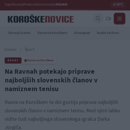
Oglaševanje
Prosta delovna mesta
OGLASI
☀️
26°C
Slovenj Gradec
Ravne na Koroškem
Dravograd
Radlje ob Dravi
Pr
Domov
/
Šport
ŠPORT
Ravne na Koroškem
Na Ravnah potekajo priprave
najboljših slovenskih članov v
namiznem tenisu
Ravne na Koroškem te dni gostijo priprave najboljših
slovenskih članov v namiznem tenisu. Med njimi lahko
vidite tudi najboljšega slovenskega igralca Darka
Jorgiča.