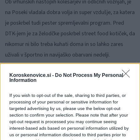
Ob vrhunskih nastopih kolesarjev in odličnih vožnjah, je
na Poseki vladala dobra volja in super vzdušje, za katera
je poskrbel tudi pester spremljevalni program. Pred
DTK-jem je za želodčke poskrbel street food kotiček, da
nikomur ni bilo treba kuhati doma in so lahko zares
uživali v športno in navijaško obarvani nedelji.
🎁
Koroskenovice.si -
Do Not Process My Personal
1 mesec brezplačno!
Beri brez oglasov
Preizkusi zdaj
Information
If you wish to opt-out of the sale, sharing to third parties, or
processing of your personal or sensitive information for
targeted advertising by us, please use the below opt-out
section to confirm your selection. Please note that after your
opt-out request is processed you may continue seeing
interest-based ads based on personal information utilized by
us or personal information disclosed to third parties prior to