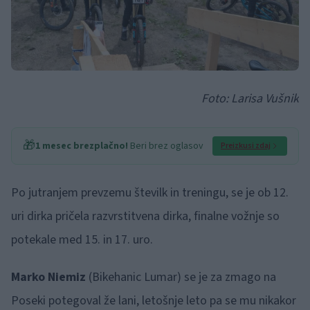
Foto: Larisa Vušnik
🎁
1 mesec brezplačno!
Beri brez oglasov
Preizkusi zdaj
Po jutranjem prevzemu številk in treningu, se je ob 12.
uri dirka pričela razvrstitvena dirka, finalne vožnje so
potekale med 15. in 17. uro.
Marko Niemiz
(Bikehanic Lumar) se je za zmago na
Poseki potegoval že lani, letošnje leto pa se mu nikakor