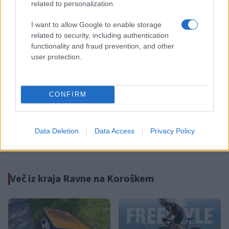
related to personalization.
I want to allow Google to enable storage
Občine:
Ravne na Koroškem
related to security, including authentication
functionality and fraud prevention, and other
user protection.
Kategorije:
Šport
Šport
20chocolate Downhill Cup
Ključne besede:
CONFIRM
bike park poseka
kolesarjenje
mtb
zkštm ravne
dirka v spustu
Data Deletion
Data Access
Privacy Policy
Več iz kraja Ravne na Koroškem