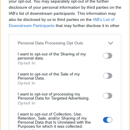
your opt-out. You may separately opt-out of the further
disclosure of your personal information by third parties on the
IAB’s list of downstream participants. This information may
also be disclosed by us to third parties on the
IAB’s List of
Downstream Participants
that may further disclose it to other
third parties.
Please note that this website/app uses one or more Google
Personal Data Processing Opt Outs
Foto: Jurij Vodušek
services and may gather and store information including but
not limited to your visit or usage behaviour. You may click to
I want to opt-out of the Sharing of my
personal data.
grant or deny consent to Google and its third-party tags to
"Takšni dogodki niso samoumevni. Za njimi stoji
Opted In
use your data for below specified purposes in below Google
ogromno dela, usklajevanja in predanosti več kot 60
consent section.
I want to opt-out of the Sale of my
Personal Data.
ljudi, zato smo veseli, da smo skupaj ponovno
Opted In
dokazali, kaj zmore naša MTB skupnost"
, je ob
I want to opt-out of processing my
Personal Data for Targeted Advertising.
zaključku uspešnega dogodka zapisala ekipa
Bike
Opted In
parka Poseka
.
I want to opt-out of Collection, Use,
Retention, Sale, and/or Sharing of my
Personal Data that Is Unrelated with the
Purposes for which it was collected.
Dirka, ki je potekala v bike parku, v katerem se