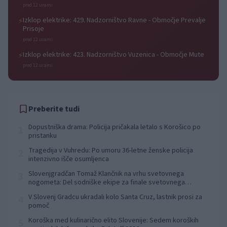
pred 12 urami
Izklop elektrike: 429. Nadzorništvo Ravne - Območje Prevalje
⚡
Prisoje
pred 12 urami
Izklop elektrike: 423. Nadzorništvo Vuzenica - Območje Mute
⚡
pred 12 urami
Preberite tudi
Dopustniška drama: Policija pričakala letalo s Korošico po
1
pristanku
Tragedija v Vuhredu: Po umoru 36-letne ženske policija
2
intenzivno išče osumljenca
Slovenjgradčan Tomaž Klančnik na vrhu svetovnega
3
nogometa: Del sodniške ekipe za finale svetovnega
prvenstva
V Slovenj Gradcu ukradali kolo Santa Cruz, lastnik prosi za
4
pomoč
Koroška med kulinarično elito Slovenije: Sedem koroških
5