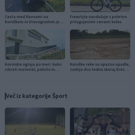
Cesta med Ravnami na
Freestyle navdušuje s poletno
Koroškem in Dravogradom je
prilagojenimi cenami koles
predčasno odprta za promet
Kovinska ograja po meri: kako
Koroške reke so opazno upadle,
izbrati material, polnilo in
zadnja dva tedna skoraj brez
izvedbo
dežja
Več iz kategorije Šport