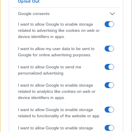
Opted Out
vsako leto opravi več kot 35.000 voženj, je
Google consents
navdušila tako vse tekmovalce in kolesarje,
I want to allow Google to enable storage
organizatorji pa se že veselijo naslednjega leta.
related to advertising like cookies on web or
device identifiers in apps.
I want to allow my user data to be sent to
Vir: Bike park Poseka, Mtb.si
Google for online advertising purposes.
I want to allow Google to send me
personalized advertising.
Opozorilo:
Po 297. členu Kazenskega zakonika je
I want to allow Google to enable storage
posameznik kazensko odgovoren za javno spodbujanje
related to analytics like cookies on web or
sovraštva, nasilja ali nestrpnosti. Komentarji z žaljivimi,
device identifiers in apps.
rasističnimi, diskriminatornimi ali nezakonitimi vsebinami bodo
odstranjeni.
Pravila komentiranja →
I want to allow Google to enable storage
related to functionality of the website or app.
Failed to fetch
I want to allow Google to enable storage