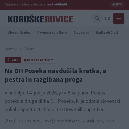
Oglaševanje
Prosta delovna mesta
OGLASI
☀️
29°C
Slovenj Gradec
Ravne na Koroškem
Dravograd
Radlje ob Dravi
Pr
Domov
/
Šport
ŠPORT
Ravne na Koroškem
Na DH Poseka navdušila kratka, a
pestra in razgibana proga
V nedeljo, 14. junija 2026, je v Bike parku Poseka
potekala druga dirka DH Poseka, ki je odprla slovenski
pokal v spustu 20chocolate Downhill Cup 2026.
I.H.
16. junij 2026, 13:52
Posodobljeno: 22. junij 2026, 16:10