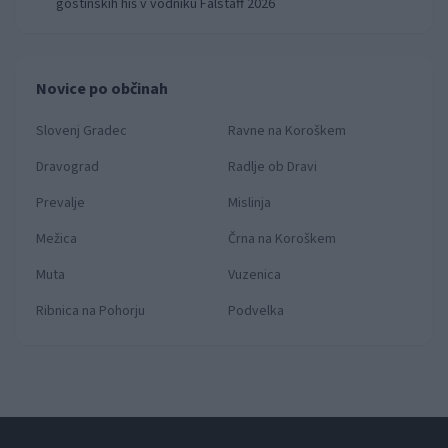
gostinskih hiš v vodniku Falstaff 2026
Novice po občinah
Slovenj Gradec
Ravne na Koroškem
Dravograd
Radlje ob Dravi
Prevalje
Mislinja
Mežica
Črna na Koroškem
Muta
Vuzenica
Ribnica na Pohorju
Podvelka