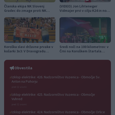
Članska ekipa NK Slovenj
(VIDEO) Jon Lihteneger
Gradec do zmage proti NK
Vidmajer prvi v cilju K24 in novi
Šoštanj
državni prvak
Koroška slavi državne prvake v
Sredi noči na 100 kilometrov: v
košarki 3x3: V Dravogradu
Črni na Koroškem štartala
pripravljajo sprejem
najdaljša preizkušnja K24 Ultra
košarkarjev
Traila
Obvestila
Izklop elektrike: 426. Nadzorništvo Vuzenica - Območje Sv.
⚡
Anton na Pohorju
pred 12 urami
Izklop elektrike: 425. Nadzorništvo Vuzenica - Območje
⚡
Vuhred
pred 12 urami
Izklop elektrike: 424. Nadzorništvo Vuzenica - Območje Orlice
⚡