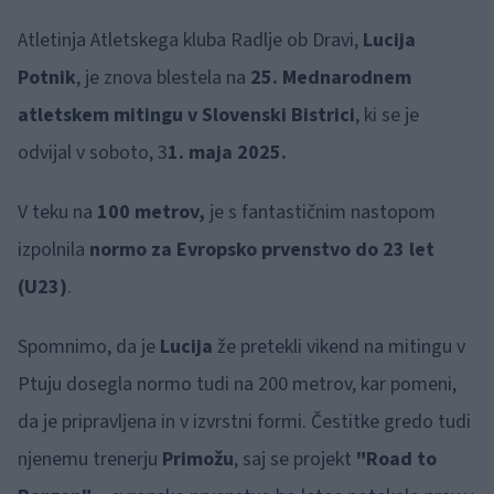
Atletinja Atletskega kluba Radlje ob Dravi,
Lucija
Potnik
, je znova blestela na
25. Mednarodnem
atletskem mitingu v Slovenski Bistrici
, ki se je
odvijal v soboto, 3
1. maja 2025.
V teku na
100 metrov,
je s fantastičnim nastopom
izpolnila
normo za Evropsko prvenstvo do 23 let
(U23)
.
Spomnimo, da je
Lucija
že pretekli vikend na mitingu v
Ptuju dosegla normo tudi na 200 metrov, kar pomeni,
da je pripravljena in v izvrstni formi. Čestitke gredo tudi
njenemu trenerju
Primožu
, saj se projekt
"Road to