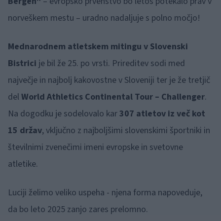
Bergen"
– evropsko prvenstvo bo letos potekalo prav v
norveškem mestu – uradno nadaljuje s polno močjo!
Mednarodnem atletskem mitingu v Slovenski
Bistrici
je bil že 25. po vrsti. Prireditev sodi med
največje in najbolj kakovostne v Sloveniji ter je že tretjič
del
World Athletics Continental Tour – Challenger
.
Na dogodku je sodelovalo kar
307 atletov iz več kot
15 držav
, vključno z najboljšimi slovenskimi športniki in
številnimi zvenečimi imeni evropske in svetovne
atletike.
Luciji želimo veliko uspeha - njena forma napoveduje,
da bo leto 2025 zanjo zares prelomno.