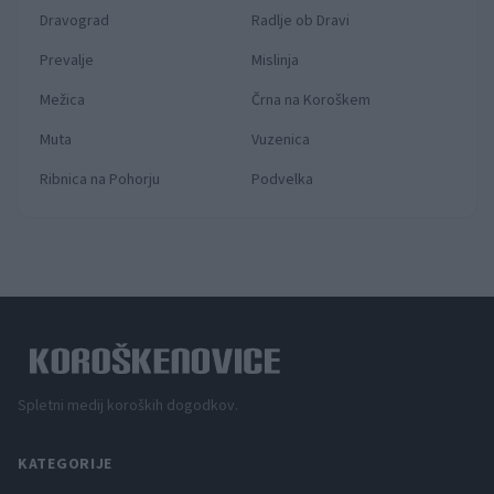
Dravograd
Radlje ob Dravi
Prevalje
Mislinja
Mežica
Črna na Koroškem
Muta
Vuzenica
Ribnica na Pohorju
Podvelka
Spletni medij koroških dogodkov.
KATEGORIJE