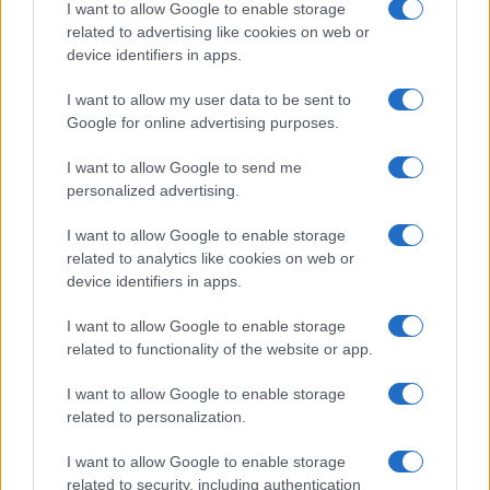
I want to allow Google to enable storage
related to advertising like cookies on web or
device identifiers in apps.
Motorist v Radljah ob Dravi trčil
(VIDEO) Skupina iTAK
v ulično svetilko in se hudo
predstavlja poletno uspešnico
I want to allow my user data to be sent to
poškodoval
»Srnica«
Google for online advertising purposes.
I want to allow Google to send me
Več iz kategorije Šport
personalized advertising.
I want to allow Google to enable storage
related to analytics like cookies on web or
device identifiers in apps.
I want to allow Google to enable storage
related to functionality of the website or app.
(VIDEO) Jon Lihteneger
Koroška slavi državne prvake v
Vidmajer prvi v cilju K24 in novi
košarki 3x3: V Dravogradu
državni prvak
pripravljajo sprejem
I want to allow Google to enable storage
košarkarjev
related to personalization.
I want to allow Google to enable storage
related to security, including authentication