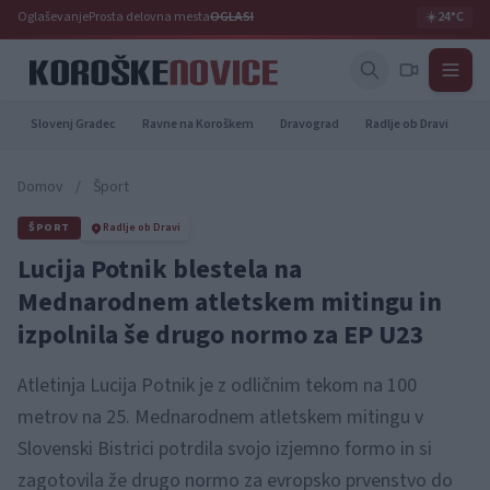
Oglaševanje
Prosta delovna mesta
OGLASI
☀️
24°C
Slovenj Gradec
Ravne na Koroškem
Dravograd
Radlje ob Dravi
Pr
Domov
/
Šport
ŠPORT
Radlje ob Dravi
Lucija Potnik blestela na
Mednarodnem atletskem mitingu in
izpolnila še drugo normo za EP U23
Atletinja Lucija Potnik je z odličnim tekom na 100
metrov na 25. Mednarodnem atletskem mitingu v
Slovenski Bistrici potrdila svojo izjemno formo in si
zagotovila že drugo normo za evropsko prvenstvo do