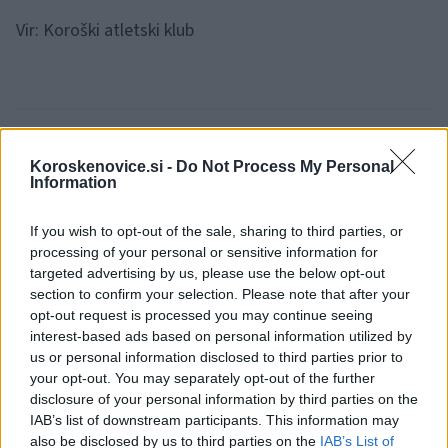
Vir: Koroški atletski klub
Koroskenovice.si -
Do Not Process My Personal
Opozorilo:
Po 297. členu Kazenskega zakonika je
Information
posameznik kazensko odgovoren za javno spodbujanje
sovraštva, nasilja ali nestrpnosti. Komentarji z žaljivimi,
If you wish to opt-out of the sale, sharing to third parties, or
rasističnimi, diskriminatornimi ali nezakonitimi vsebinami bodo
processing of your personal or sensitive information for
odstranjeni.
Pravila komentiranja →
targeted advertising by us, please use the below opt-out
section to confirm your selection. Please note that after your
opt-out request is processed you may continue seeing
Failed to fetch
interest-based ads based on personal information utilized by
us or personal information disclosed to third parties prior to
your opt-out. You may separately opt-out of the further
disclosure of your personal information by third parties on the
Občine:
Radlje ob Dravi
IAB’s list of downstream participants. This information may
also be disclosed by us to third parties on the
IAB’s List of