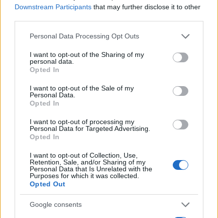
Kategorije:
Šport
Downstream Participants
that may further disclose it to other
third parties.
atletika
Atletski klub Radlje ob Dravi
Ključne besede:
Please note that this website/app uses one or more Google
Personal Data Processing Opt Outs
services and may gather and store information including but
miting
tekmovanje
not limited to your visit or usage behaviour. You may click to
I want to opt-out of the Sharing of my
personal data.
grant or deny consent to Google and its third-party tags to
Opted In
use your data for below specified purposes in below Google
consent section.
I want to opt-out of the Sale of my
Personal Data.
Več iz kraja Radlje ob Dravi
Opted In
I want to opt-out of processing my
Personal Data for Targeted Advertising.
Opted In
I want to opt-out of Collection, Use,
Retention, Sale, and/or Sharing of my
Personal Data that Is Unrelated with the
Freestyle navdušuje s poletno
Pol stoletja glasbe na tromeji:
Purposes for which it was collected.
prilagojenimi cenami koles
Graška Gora obeležuje 50.
Opted Out
jubilejni festival narodno-
zabavne glasbe
Google consents