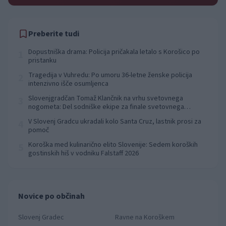
Preberite tudi
Dopustniška drama: Policija pričakala letalo s Korošico po
1
pristanku
Tragedija v Vuhredu: Po umoru 36-letne ženske policija
2
intenzivno išče osumljenca
Slovenjgradčan Tomaž Klančnik na vrhu svetovnega
3
nogometa: Del sodniške ekipe za finale svetovnega
prvenstva
V Slovenj Gradcu ukradali kolo Santa Cruz, lastnik prosi za
4
pomoč
Koroška med kulinarično elito Slovenije: Sedem koroških
5
gostinskih hiš v vodniku Falstaff 2026
Novice po občinah
Slovenj Gradec
Ravne na Koroškem