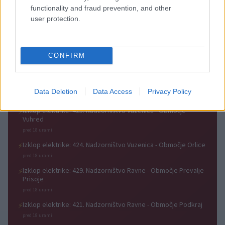
functionality and fraud prevention, and other
Sredi noči na 100 kilometrov: v
Zlata generacija za zlato
user protection.
Črni na Koroškem štartala
generacijo: Slovenska
najdaljša preizkušnja K24 Ultra
mladinska košarka piše
Traila
zgodovino
CONFIRM
Obvestila
Izklop elektrike: 426. Nadzorništvo Vuzenica - Območje Sv.
⚡
Anton na Pohorju
Data Deletion
Data Access
Privacy Policy
pred 18 urami
Izklop elektrike: 425. Nadzorništvo Vuzenica - Območje
⚡
Vuhred
pred 18 urami
Izklop elektrike: 424. Nadzorništvo Vuzenica - Območje Orlice
⚡
pred 18 urami
Izklop elektrike: 429. Nadzorništvo Ravne - Območje Prevalje
⚡
Prisoje
pred 18 urami
Izklop elektrike: 421. Nadzorništvo Ravne - Območje Podkraj
⚡
pred 18 urami