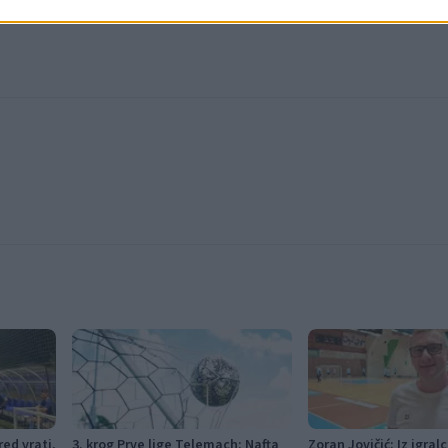
ed vrati,
3. krog Prve lige Telemach: Nafta
Zoran Jovičić: Iz igral