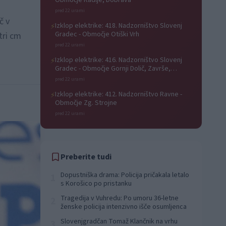
Območje Radlje, Dobrava
pred 22 urami
č v
Izklop elektrike: 418. Nadzorništvo Slovenj
⚡
Gradec - Območje Otiški Vrh
tri cm
pred 22 urami
Izklop elektrike: 416. Nadzorništvo Slovenj
⚡
Gradec - Območje Gornji Dolič, Završe,
Kozjak, Tolsti vrh pri Mislinji, Srednji Dolič,
pred 22 urami
Paka
Izklop elektrike: 412. Nadzorništvo Ravne -
⚡
Območje Zg. Strojne
pred 22 urami
Preberite tudi
Dopustniška drama: Policija pričakala letalo
1
s Korošico po pristanku
Tragedija v Vuhredu: Po umoru 36-letne
2
ženske policija intenzivno išče osumljenca
Slovenjgradčan Tomaž Klančnik na vrhu
3