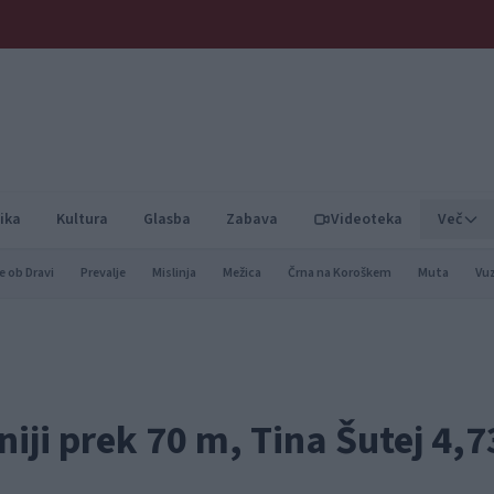
ika
Kultura
Glasba
Zabava
Videoteka
Več
e ob Dravi
Prevalje
Mislinja
Mežica
Črna na Koroškem
Muta
Vu
niji prek 70 m, Tina Šutej 4,7