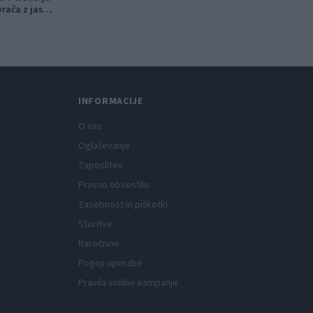
vrača z jasno
INFORMACIJE
O nas
Oglaševanje
Zaposlitev
Pravno obvestilo
Zasebnost in piškotki
Storitve
Naročnine
Pogoji uporabe
Pravila volilne kampanje