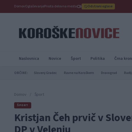
Domov
Oglaševanje
Prosta delovna mesta
Odstrani oglase
Naslovnica
Novice
Šport
Politika
Črna kron
OBČINE:
Slovenj Gradec
Ravne na Koroškem
Dravograd
Radlj
Domov
/
Šport
ŠPORT
Kristjan Čeh prvič v Slove
DP v Velenju