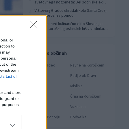
svetovnega nogometa: Del sodniške ekipe
za finale svetovnega prvenstva
V Slovenj Gradcu ukradali kolo Santa Cruz,
4
lastnik prosi za pomoč
Koroška med kulinarično elito Slovenije:
5
Sedem koroških gostinskih hiš v vodniku
Falstaff 2026
sonal or
ection to
ou may
Novice po občinah
 personal
out of the
Slovenj Gradec
Ravne na Koroškem
 downstream
Dravograd
Radlje ob Dravi
B’s List of
Prevalje
Mislinja
er and store
Mežica
Črna na Koroškem
to grant or
ed purposes
Muta
Vuzenica
Ribnica na Pohorju
Podvelka