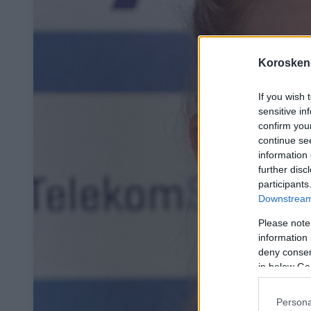
Koroskeno
If you wish 
sensitive in
confirm you
continue se
information 
further disc
participants
Downstream 
Please note
information 
deny consent
in below Go
Persona