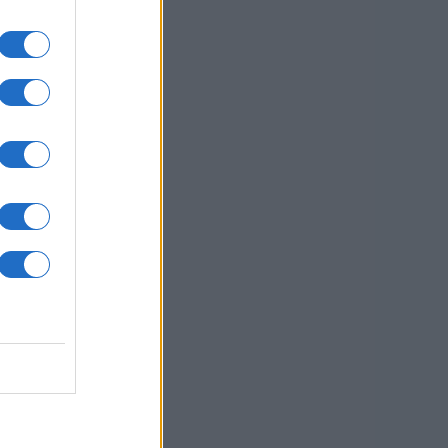
č
,83
sti.