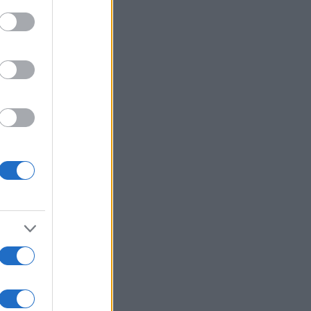
Zivulovic/Bobo
ni
aja