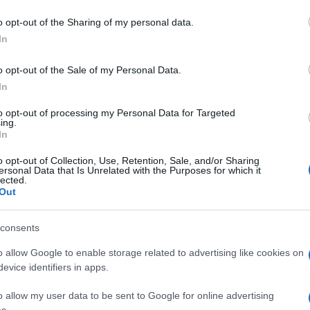
o opt-out of the Sharing of my personal data.
In
o opt-out of the Sale of my Personal Data.
In
to opt-out of processing my Personal Data for Targeted
ing.
Foto: Srdjan 
In
o opt-out of Collection, Use, Retention, Sale, and/or Sharing
e znova tekel krepko pod 50 sekundami (49,55), v tej discipli
ersonal Data that Is Unrelated with the Purposes for which it
lected.
Out
branila Agata Zupin (Velenje, 57,13).
consents
ju na prostem po porodu znova naslov prvakinje osvojila M
o allow Google to enable storage related to advertising like cookies on
evice identifiers in apps.
je na isti razdalji najbolj približal meji 21 sekund (21,01).
o allow my user data to be sent to Google for online advertising
s.