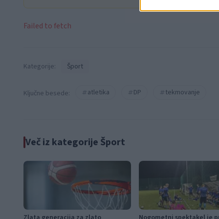
Failed to fetch
Kategorije:
Šport
atletika
DP
tekmovanje
Ključne besede:
Več iz kategorije Šport
Zlata generacija za zlato
Nogometni spektakel je pr