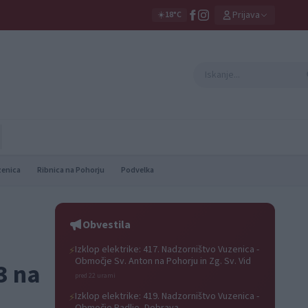
Prijava
☀️
18°C
zenica
Ribnica na Pohorju
Podvelka
Obvestila
Izklop elektrike: 417. Nadzorništvo Vuzenica -
⚡
Območje Sv. Anton na Pohorju in Zg. Sv. Vid
3 na
pred 22 urami
Izklop elektrike: 419. Nadzorništvo Vuzenica -
⚡