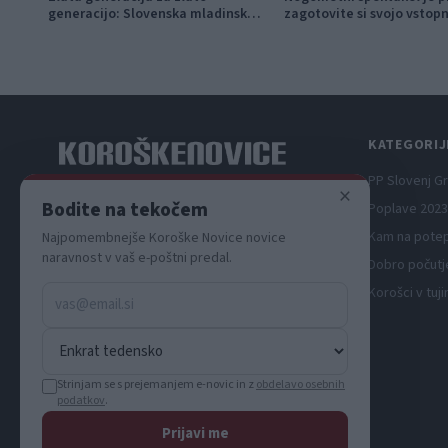
generacijo: Slovenska mladinska
zagotovite si svojo vstop
košarka piše zgodovino
pravočasno
KATEGORIJ
PP Slovenj G
×
Spletni medij koroških dogodkov.
Bodite na tekočem
Poplave 2023
Kam na pote
Najpomembnejše Koroške Novice novice
naravnost v vaš e-poštni predal.
Dobro počutj
Korošci v tuji
Strinjam se s prejemanjem e-novic in z
obdelavo osebnih
podatkov
.
Prijavi me