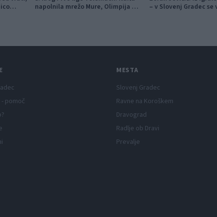
nico
napolnila mrežo Mure, Olimpija v
– v Slovenj Gradec se 
izdihljajih do prve zmage
vizijo
E
MESTA
radec
Slovenj Gradec
 - pomoč
Ravne na Koroškem
p?
Dravograd
e
Radlje ob Dravi
ni
Prevalje