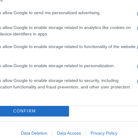
oto že prva na 1500 m, je v teku na 800 m z 2:03,05 osvojila
jo Smonkar (Velenje, 2:03,44).
to allow Google to send me personalized advertising.
ljši na 1500 m, drugi naslov pa je naslednji dan izgubil na dva
o allow Google to enable storage related to analytics like cookies on
evice identifiers in apps.
om Vukovičem (Kladivar, 1:47,47).
o allow Google to enable storage related to functionality of the website
skoku v daljino za centimeter ugnala favorizirano Nejo Filipi
o allow Google to enable storage related to personalization.
 (Ptuj, 6,21 m). Jan Luxa (Mass) je bil najboljši v troskoku (15
o allow Google to enable storage related to security, including
cation functionality and fraud prevention, and other user protection.
CONFIRM
k kazensko odgovoren za javno spodbujanje sovraštva, nasilja ali nestrpno
Data Deletion
Data Access
Privacy Policy
nitimi vsebinami bodo odstranjeni.
Pravila komentiranja →