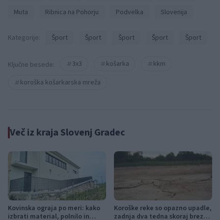
Muta
Ribnica na Pohorju
Podvelka
Slovenija
Kategorije:
Šport
Šport
Šport
Šport
Šport
3x3
košarka
kkm
Ključne besede:
koroška košarkarska mreža
Več iz kraja Slovenj Gradec
Kovinska ograja po meri: kako
Koroške reke so opazno upadle,
izbrati material, polnilo in
zadnja dva tedna skoraj brez