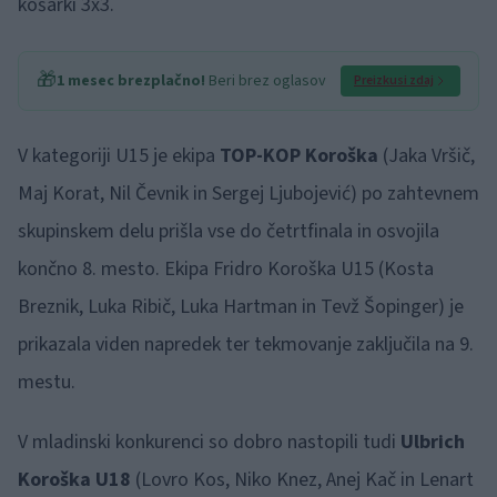
košarki 3x3.
🎁
1 mesec brezplačno!
Beri brez oglasov
Preizkusi zdaj
V kategoriji U15 je ekipa
TOP-KOP Koroška
(Jaka Vršič,
Maj Korat, Nil Čevnik in Sergej Ljubojević) po zahtevnem
skupinskem delu prišla vse do četrtfinala in osvojila
končno 8. mesto. Ekipa Fridro Koroška U15 (Kosta
Breznik, Luka Ribič, Luka Hartman in Tevž Šopinger) je
prikazala viden napredek ter tekmovanje zaključila na 9.
mestu.
V mladinski konkurenci so dobro nastopili tudi
Ulbrich
Koroška U18
(Lovro Kos, Niko Knez, Anej Kač in Lenart