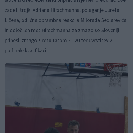
slovenski reprezentanti pripravili izjemen preobrat. Dve
zadeti trojki Adriana Hirschmanna, polaganje Jureta
Ličena, odlična obrambna reakcija Milorada Sedlarevića
in odločilen met Hirschmanna za zmago so Sloveniji
prinesli zmago z rezultatom 21:20 ter uvrstitev v
polfinale kvalifikacij.