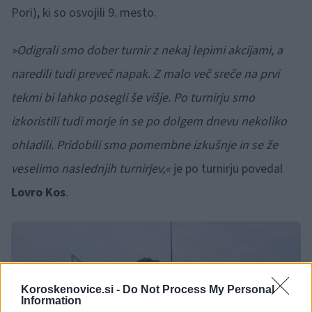
Pori), ki so osvojili 9. mesto.
»Odigrali smo dober turnir z nekaj lepimi akcijami, a
naredili tudi preveč napak. Z malo več sreče na prvi
tekmi bi lahko posegli še višje. Po turnirju smo
izkoristili tudi morje in se po dolgem dnevu nekoliko
ohladili. Pridobili smo pomembne izkušnje in se že
veselimo naslednjih turnirjev,«
je po turnirju povedal
Lovro Kos
.
Koroskenovice.si -
Do Not Process My Personal
Information