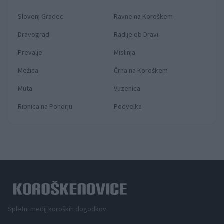
Slovenj Gradec
Ravne na Koroškem
Dravograd
Radlje ob Dravi
Prevalje
Mislinja
Mežica
Črna na Koroškem
Muta
Vuzenica
Ribnica na Pohorju
Podvelka
Spletni medij koroških dogodkov.