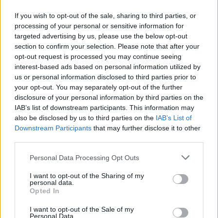
If you wish to opt-out of the sale, sharing to third parties, or
processing of your personal or sensitive information for
targeted advertising by us, please use the below opt-out
section to confirm your selection. Please note that after your
opt-out request is processed you may continue seeing
interest-based ads based on personal information utilized by
us or personal information disclosed to third parties prior to
your opt-out. You may separately opt-out of the further
disclosure of your personal information by third parties on the
IAB’s list of downstream participants. This information may
🎁
1 mesec brezplačno!
Beri brez oglasov
Preizkusi zdaj
also be disclosed by us to third parties on the
IAB’s List of
Downstream Participants
that may further disclose it to other
third parties.
V kategoriji U18 so nastopili tudi
TOP-KOP Koroška
Please note that this website/app uses one or more Google
Personal Data Processing Opt Outs
(Blaž Štelcer, Bor Lampret, Jaka Germ in Tin Lesjak), ki
services and may gather and store information including but
not limited to your visit or usage behaviour. You may click to
I want to opt-out of the Sharing of my
so med močno konkurenco osvojili 10. mesto.
personal data.
grant or deny consent to Google and its third-party tags to
Opted In
use your data for below specified purposes in below Google
consent section.
I want to opt-out of the Sale of my
Lokalno srce. Regionalna moč.
Personal Data.