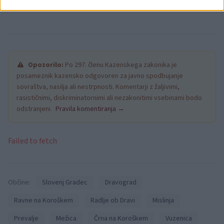
Opozorilo:
Po 297. členu Kazenskega zakonika je
posameznik kazensko odgovoren za javno spodbujanje
sovraštva, nasilja ali nestrpnosti. Komentarji z žaljivimi,
rasističnimi, diskriminatornimi ali nezakonitimi vsebinami bodo
odstranjeni.
Pravila komentiranja →
Failed to fetch
Občine:
Slovenj Gradec
Dravograd
Ravne na Koroškem
Radlje ob Dravi
Mislinja
Prevalje
Mežica
Črna na Koroškem
Vuzenica