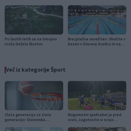
izvedbo
dežja
Po šestih letih se na Gmajno
Brezplačna osvežitev: Skočite v
vrača Dežela škratov
bazen v Slovenj Gradcu in na
Ravnah
Več iz kategorije Šport
Zlata generacija za zlato
Nogometni spektakel je pred
generacijo: Slovenska
vrati, zagotovite si svojo
mladinska košarka piše
vstopnico pravočasno
zgodovino