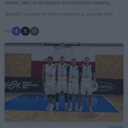
vikend, tako na evropskem kot domačem parketu.
I.H.
15. junij 2026, 09:46
Posodobljeno: 15. junij 2026, 09:46
Deli:
Foto: KKM