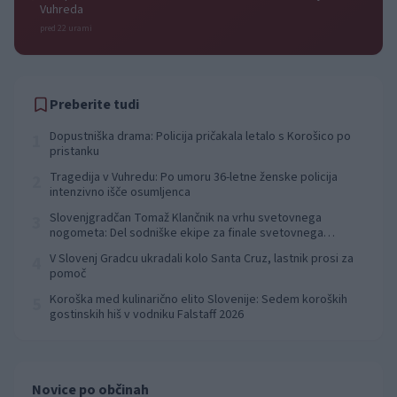
Vuhreda
pred 22 urami
Preberite tudi
Dopustniška drama: Policija pričakala letalo s Korošico po
1
pristanku
Tragedija v Vuhredu: Po umoru 36-letne ženske policija
2
intenzivno išče osumljenca
Slovenjgradčan Tomaž Klančnik na vrhu svetovnega
3
nogometa: Del sodniške ekipe za finale svetovnega
prvenstva
V Slovenj Gradcu ukradali kolo Santa Cruz, lastnik prosi za
4
pomoč
Koroška med kulinarično elito Slovenije: Sedem koroških
5
gostinskih hiš v vodniku Falstaff 2026
Novice po občinah