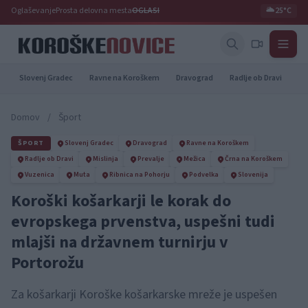
Oglaševanje
Prosta delovna mesta
OGLASI
🌥️
25°C
Slovenj Gradec
Ravne na Koroškem
Dravograd
Radlje ob Dravi
Pr
Domov
/
Šport
ŠPORT
Slovenj Gradec
Dravograd
Ravne na Koroškem
Radlje ob Dravi
Mislinja
Prevalje
Mežica
Črna na Koroškem
Vuzenica
Muta
Ribnica na Pohorju
Podvelka
Slovenija
Koroški košarkarji le korak do
evropskega prvenstva, uspešni tudi
mlajši na državnem turnirju v
Portorožu
Za košarkarji Koroške košarkarske mreže je uspešen