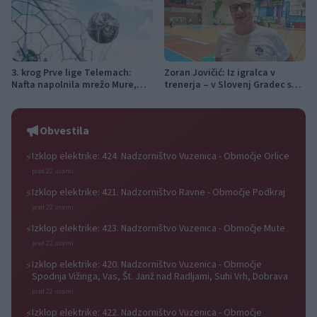
3. krog Prve lige Telemach:
Zoran Jovičić: Iz igralca v
Nafta napolnila mrežo Mure,
trenerja – v Slovenj Gradec se
Olimpija v izdihljajih do prve
vrača z jasno vizijo
zmage
Obvestila
Izklop elektrike: 424. Nadzorništvo Vuzenica - Območje Orlice
⚡
pred 22 urami
Izklop elektrike: 421. Nadzorništvo Ravne - Območje Podkraj
⚡
pred 22 urami
Izklop elektrike: 423. Nadzorništvo Vuzenica - Območje Mute
⚡
pred 22 urami
Izklop elektrike: 420. Nadzorništvo Vuzenica - Območje
⚡
Spodnja Vižinga, Vas, Št. Janž nad Radljami, Suhi Vrh, Dobrava
pred 22 urami
Izklop elektrike: 422. Nadzorništvo Vuzenica - Območje
⚡