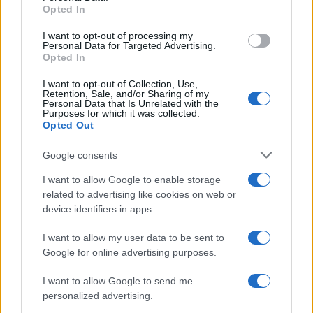
Opted In
I want to opt-out of processing my
Personal Data for Targeted Advertising.
Posebej zanimiv nastop so pripravili igralci
Weclean
Opted In
Koroška
(Gašper Popič, Mark Moličnik, Nik Geč in Tin
I want to opt-out of Collection, Use,
Retention, Sale, and/or Sharing of my
Lesjak), ki so nastopili kar v dveh kategorijah. V
Personal Data that Is Unrelated with the
Purposes for which it was collected.
konkurenci U21 so se prebili vse do polfinala in osvojili
Opted Out
odlično 4. mesto, nato pa izkušnje nabirali še med člani,
Google consents
kjer so turnir zaključili na 12. mestu. Zaradi poškodbe
I want to allow Google to enable storage
enega od igralcev se jim je na zadnji tekmi pridružil tudi
related to advertising like cookies on web or
device identifiers in apps.
trener in članski igralec Nejc Trup.
I want to allow my user data to be sent to
»Kljub slabemu začetku smo hitro ujeli ritem in se z
Google for online advertising purposes.
borbeno igro prebili do polfinala. Za medaljo nam je
I want to allow Google to send me
personalized advertising.
zmanjkalo nekaj natančnosti pri metu. Za prvi nastop v