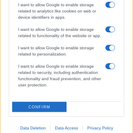
kategoriji U21 smo zadovoljni, saj smo pokazali
I want to allow Google to enable storage
related to analytics like cookies on web or
napredek in nabrali veliko pomembnih izkušenj za
device identifiers in apps.
nadaljevanje sezone,«
je vtise po turnirju strnil
Nik Geč
.
I want to allow Google to enable storage
related to functionality of the website or app.
I want to allow Google to enable storage
related to personalization.
I want to allow Google to enable storage
related to security, including authentication
functionality and fraud prevention, and other
user protection.
Koroški košarkarji tako nadaljujejo uspešno sezono
CONFIRM
doma in v tujini ter potrjujejo, da regionalno
povezovanje prinaša rezultate na vseh ravneh – od
Data Deletion
Data Access
Privacy Policy
mlajših kategorij do reprezentančnih nastopov.