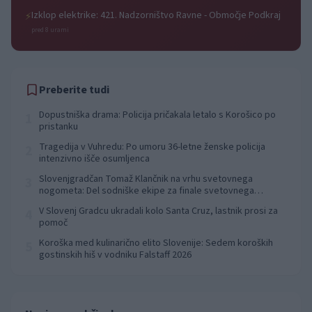
Izklop elektrike: 421. Nadzorništvo Ravne - Območje Podkraj
⚡
pred 8 urami
Preberite tudi
Dopustniška drama: Policija pričakala letalo s Korošico po
1
pristanku
Tragedija v Vuhredu: Po umoru 36-letne ženske policija
2
intenzivno išče osumljenca
Slovenjgradčan Tomaž Klančnik na vrhu svetovnega
3
nogometa: Del sodniške ekipe za finale svetovnega
prvenstva
V Slovenj Gradcu ukradali kolo Santa Cruz, lastnik prosi za
4
pomoč
Koroška med kulinarično elito Slovenije: Sedem koroških
5
gostinskih hiš v vodniku Falstaff 2026