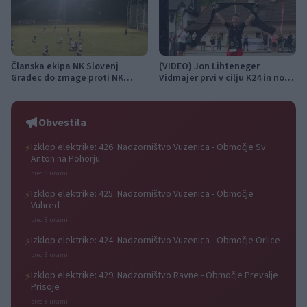
Članska ekipa NK Slovenj
(VIDEO) Jon Lihteneger
Gradec do zmage proti NK
Vidmajer prvi v cilju K24 in novi
Šoštanj
državni prvak
Obvestila
Izklop elektrike: 426. Nadzorništvo Vuzenica - Območje Sv.
⚡
Anton na Pohorju
pred 8 urami
Izklop elektrike: 425. Nadzorništvo Vuzenica - Območje
⚡
Vuhred
pred 8 urami
Izklop elektrike: 424. Nadzorništvo Vuzenica - Območje Orlice
⚡
pred 8 urami
Izklop elektrike: 429. Nadzorništvo Ravne - Območje Prevalje
⚡
Prisoje
pred 8 urami