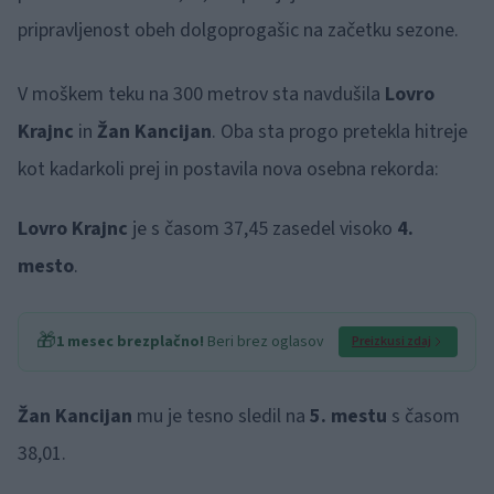
pripravljenost obeh dolgoprogašic na začetku sezone.
V moškem teku na 300 metrov sta navdušila
Lovro
Krajnc
in
Žan Kancijan
. Oba sta progo pretekla hitreje
kot kadarkoli prej in postavila nova osebna rekorda:
Lovro Krajnc
je s časom 37,45 zasedel visoko
4.
mesto
.
🎁
1 mesec brezplačno!
Beri brez oglasov
Preizkusi zdaj
Žan Kancijan
mu je tesno sledil na
5. mestu
s časom
38,01.