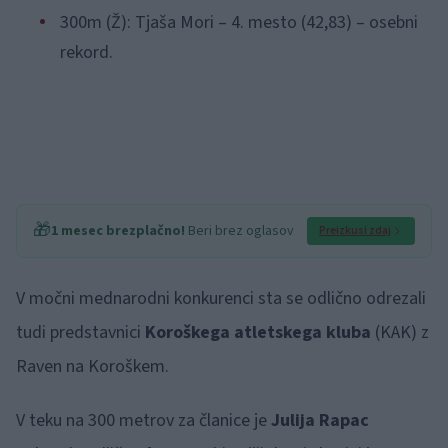
300m (Ž): Tjaša Mori – 4. mesto (42,83) – osebni
rekord.
🎁
1 mesec brezplačno!
Beri brez oglasov
Preizkusi zdaj
V močni mednarodni konkurenci sta se odlično odrezali
tudi predstavnici
Koroškega atletskega kluba
(KAK) z
Raven na Koroškem.
V teku na 300 metrov za članice je
Julija Rapac