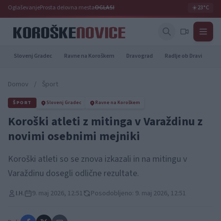
Oglaševanje
Prosta delovna mesta
OGLASI
☀️
23°C
Slovenj Gradec
Ravne na Koroškem
Dravograd
Radlje ob Dravi
Pr
Domov
/
Šport
ŠPORT
Slovenj Gradec
Ravne na Koroškem
Koroški atleti z mitinga v Varaždinu z
novimi osebnimi mejniki
Koroški atleti so se znova izkazali in na mitingu v
Varaždinu dosegli odlične rezultate.
I.H.
9. maj 2026, 12:51
Posodobljeno: 9. maj 2026, 12:51