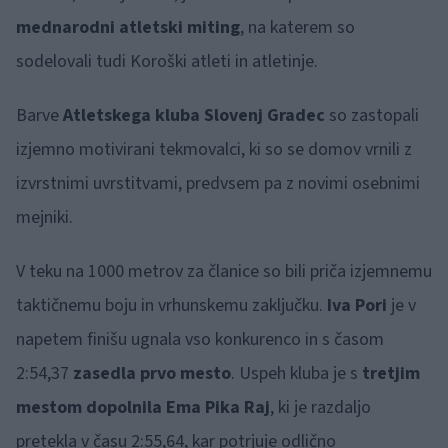
mednarodni atletski miting
, na katerem so
sodelovali tudi Koroški atleti in atletinje.
Barve
Atletskega kluba Slovenj Gradec
so zastopali
izjemno motivirani tekmovalci, ki so se domov vrnili z
izvrstnimi uvrstitvami, predvsem pa z novimi osebnimi
mejniki.
V teku na 1000 metrov za članice so bili priča izjemnemu
taktičnemu boju in vrhunskemu zaključku.
Iva Pori
je v
napetem finišu ugnala vso konkurenco in s časom
2:54,37
zasedla prvo mesto
. Uspeh kluba je s
tretjim
mestom dopolnila Ema Pika Raj
, ki je razdaljo
pretekla v času 2:55,64, kar potrjuje odlično