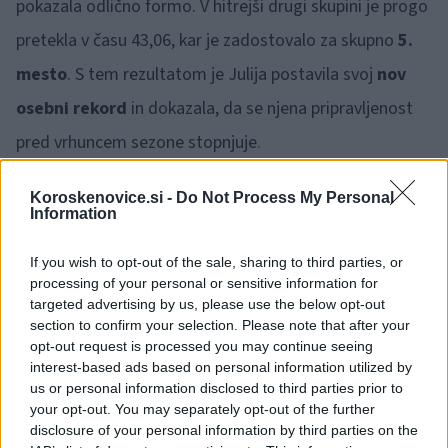
pokazala odlično formo. V hitrejši drugi skupini je progo
pretekla v času 43,06, kar je zadostovalo za skupno
5.
mesto
. S tem rezultatom je Julija postavila svoj
nov
osebni rekord
in dokazala, da se njena pripravljenost
pred vrhuncem sezone stopnjuje.
V isti disciplini je nastopila tudi
Alina Voler
, ki je tekla v
Koroskenovice.si -
Do Not Process My Personal
Information
prvi skupini. S suverenim tekom in časom 45,21 je
premagala vse tekmice v svoji skupini in se v skupni
If you wish to opt-out of the sale, sharing to third parties, or
processing of your personal or sensitive information for
razvrstitvi uvrstila na
6. mesto
. Tudi za Alino je to
targeted advertising by us, please use the below opt-out
section to confirm your selection. Please note that after your
odličen rezultat na začetku tekmovalnega obdobja na
opt-out request is processed you may continue seeing
prostem.
interest-based ads based on personal information utilized by
us or personal information disclosed to third parties prior to
your opt-out. You may separately opt-out of the further
disclosure of your personal information by third parties on the
Pregled rezultatov: