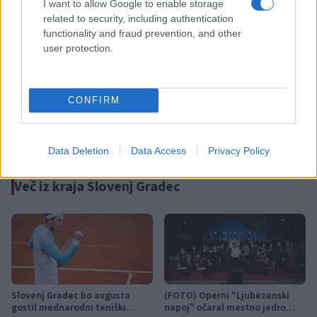
I want to allow Google to enable storage
related to security, including authentication
Kategorije:
Šport
Šport
Šport
functionality and fraud prevention, and other
user protection.
atletika
atletski klub slovenj gradec
Ključne besede:
koroški atletski klub ravne
mejnik
nastop
CONFIRM
osebni rekord
UVRSTITEV
Data Deletion
Data Access
Privacy Policy
Več iz kraja Slovenj Gradec
Slovenj Gradec bo avgusta
(FOTO) Operni "Ljubezenski
gostil mednarodni teniški
napoj" očaral mestno jedro