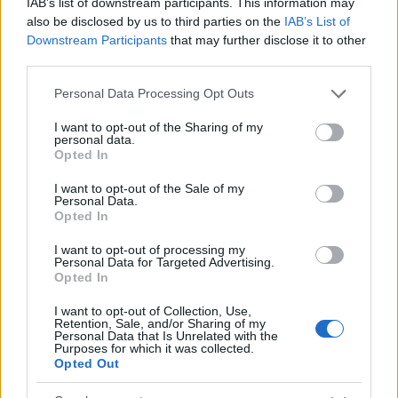
IAB’s list of downstream participants. This information may
also be disclosed by us to third parties on the
IAB’s List of
Downstream Participants
that may further disclose it to other
300m (Ž): Julija Rapac – 5. mesto (43,06) – osebni
third parties.
rekord;
Please note that this website/app uses one or more Google
Personal Data Processing Opt Outs
services and may gather and store information including but
300m (Ž): Alina Voler – 6. mesto (45,21).
not limited to your visit or usage behaviour. You may click to
I want to opt-out of the Sharing of my
1 / 11
personal data.
grant or deny consent to Google and its third-party tags to
Opted In
use your data for below specified purposes in below Google
consent section.
I want to opt-out of the Sale of my
Personal Data.
Opted In
I want to opt-out of processing my
Personal Data for Targeted Advertising.
Opted In
I want to opt-out of Collection, Use,
Retention, Sale, and/or Sharing of my
Personal Data that Is Unrelated with the
Purposes for which it was collected.
Opted Out
Čestitke vsem atletinjam in atletom za odlične