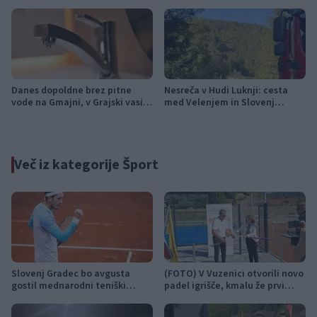
turnir WTT Slovenj Gradec
Slovenj Gradca
Open
Danes dopoldne brez pitne
Nesreča v Hudi Luknji: cesta
vode na Gmajni, v Grajski vasi
med Velenjem in Slovenj
in pod Rahtelom
Gradcem znova prevozna,
promet izmenično enosmeren
Več iz kategorije Šport
Slovenj Gradec bo avgusta
(FOTO) V Vuzenici otvorili novo
gostil mednarodni teniški
padel igrišče, kmalu že prvi
turnir WTT Slovenj Gradec
turnir
Open