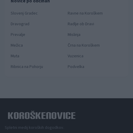
Novice po občinah
Slovenj Gradec
Ravne na Koroškem
Dravograd
Radlje ob Dravi
Prevalje
Mislinja
Mežica
Črna na Koroškem
Muta
Vuzenica
Ribnica na Pohorju
Podvelka
Spletni medij koroških dogodkov.