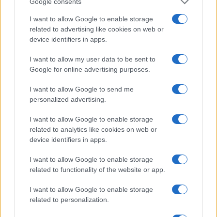
Google consents
rezultate in postavljene nove osebne mejnike.
I want to allow Google to enable storage
related to advertising like cookies on web or
Vir: AK SG, KAK
device identifiers in apps.
I want to allow my user data to be sent to
Google for online advertising purposes.
I want to allow Google to send me
Opozorilo:
Po 297. členu Kazenskega zakonika je
personalized advertising.
posameznik kazensko odgovoren za javno spodbujanje
sovraštva, nasilja ali nestrpnosti. Komentarji z žaljivimi,
I want to allow Google to enable storage
rasističnimi, diskriminatornimi ali nezakonitimi vsebinami bodo
related to analytics like cookies on web or
odstranjeni.
Pravila komentiranja →
device identifiers in apps.
I want to allow Google to enable storage
Failed to fetch
related to functionality of the website or app.
I want to allow Google to enable storage
related to personalization.
Občine:
Slovenj Gradec
Ravne na Koroškem