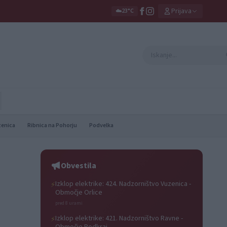
Prijava
☁️
23°C
zenica
Ribnica na Pohorju
Podvelka
Obvestila
Izklop elektrike: 424. Nadzorništvo Vuzenica -
⚡
Območje Orlice
pred 8 urami
Izklop elektrike: 421. Nadzorništvo Ravne -
⚡