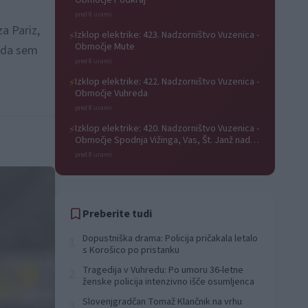
Območje Podkraj
pred 8 urami
a Pariz,
Izklop elektrike: 423. Nadzorništvo Vuzenica -
⚡
Območje Mute
, da sem
pred 8 urami
Izklop elektrike: 422. Nadzorništvo Vuzenica -
⚡
Območje Vuhreda
pred 8 urami
Izklop elektrike: 420. Nadzorništvo Vuzenica -
⚡
Območje Spodnja Vižinga, Vas, Št. Janž nad
Radljami, Suhi Vrh, Dobrava
pred 8 urami
Preberite tudi
Dopustniška drama: Policija pričakala letalo
1
s Korošico po pristanku
Tragedija v Vuhredu: Po umoru 36-letne
2
ženske policija intenzivno išče osumljenca
Slovenjgradčan Tomaž Klančnik na vrhu
3