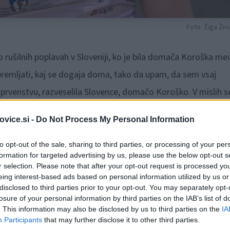
Foto: Žiga Živ
rušilnih poplavah v Sloveniji, ko je bila domača Koroška me
 spremljati, kaj se dogaja doma, tako da upam, da sem vsaj
prvenstvu, razveselila Slovence, domačo Koroško. V mislih 
e. Želim si, da bi pomagala, tako da upam, da čim prej pridem
vice.si -
Do Not Process My Personal Information
to opt-out of the sale, sharing to third parties, or processing of your per
formation for targeted advertising by us, please use the below opt-out s
r selection. Please note that after your opt-out request is processed y
 Da je sploh lahko nastopila v novi olimpijski disciplini, se je
eing interest-based ads based on personal information utilized by us or
inale je v prvem tednu prvenstva naredila kot zmagovalka
disclosed to third parties prior to your opt-out. You may separately opt-
losure of your personal information by third parties on the IAB’s list of
 ta teden sledile še preizkušnje polfinala in finala kombinacij
. This information may also be disclosed by us to third parties on the
IA
Participants
that may further disclose it to other third parties.