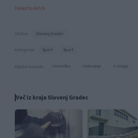
Failed to fetch
Občine:
Slovenj Gradec
Kategorije:
Šport
Šport
Koroška
plezanje
zmaga
Ključne besede:
Več iz kraja Slovenj Gradec