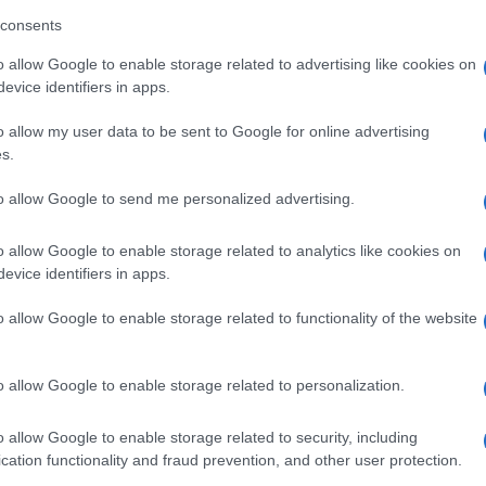
consents
o allow Google to enable storage related to advertising like cookies on
evice identifiers in apps.
 ni uspavalo, saj, kot je dejala, moraš biti zbran do konca.
 računati kdo, kje, kaj, ampak plezati in narediti tisto, kar
o allow my user data to be sent to Google for online advertising
s.
to allow Google to send me personalized advertising.
o allow Google to enable storage related to analytics like cookies on
 točno sem vedela, kaj moram narediti in res sem bila pomirj
evice identifiers in apps.
 odneslo zadnji oprimek, ampak nima veze, sem samo pogled
o allow Google to enable storage related to functionality of the website
ljni. Nato je sledil izbruh čustev. Svetovno prvenstvo je trajal
ko časa zbran in osredotočen, ni bilo nekaj najlažjega," je dejal
o allow Google to enable storage related to personalization.
ila okroglo deseto kolajno na svetovnih prvenstvih, osmo zlat
o allow Google to enable storage related to security, including
cation functionality and fraud prevention, and other user protection.