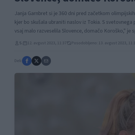
Janja Garnbret si je 360 dni pred začetkom olimpijski
kjer bo skušala ubraniti naslov iz Tokia. S svetovnega 
vsaj malo razveselila Slovence, domačo Koroško," je s
S.
12. avgust 2023, 11:37
Posodobljeno: 13. avgust 2023, 11:
Deli: