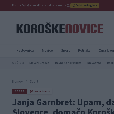
Domov
Oglaševanje
Prosta delovna mesta
Odstrani oglase
Naslovnica
Novice
Šport
Politika
Črna kron
OBČINE:
Slovenj Gradec
Ravne na Koroškem
Dravograd
Radlj
Domov
/
Šport
ŠPORT
Slovenj Gradec
Janja Garnbret: Upam, da
Slovence, domačo Koroš