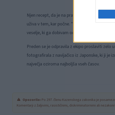
Njen recept, da je na prav vsakem SP, na katere
uživa v tem, kar počne. "Na tekmah se počutim ž
veselje, ki ga dobivam od plezanja, prevlada."
Preden se je odpravila z ekipo proslaviti zelo 
fotografirala z navijačico iz Japonske, ki ji je 
največja oziroma najboljša vseh časov.
Opozorilo:
Po 297. členu Kazenskega zakonika je posamezni
Komentarji z žaljivimi, rasističnimi, diskriminatornimi ali nezako