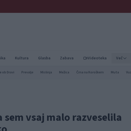
ika
Kultura
Glasba
Zabava
Videoteka
Več
e ob Dravi
Prevalje
Mislinja
Mežica
Črna na Koroškem
Muta
Vu
 sem vsaj malo razveselila
ko