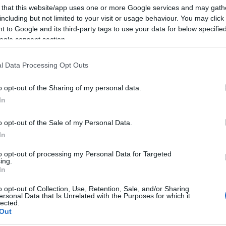
rnu plezala na 21 balvanih, od tega je na kar 20 balvanskih
 that this website/app uses one or more Google services and may gath
težavnostnih smereh, od tega tri smeri vse do vrha.
including but not limited to your visit or usage behaviour. You may click 
 to Google and its third-party tags to use your data for below specifi
ogle consent section.
 "Definitivno nisem, zdaj bi lahko šla še enkrat čez vse, ker
 pa pojutrišnjem bo vse prišlo za mano, ko bo adrenalin popust
l Data Processing Opt Outs
tem svetovnem prvenstvu."
o opt-out of the Sharing of my personal data.
In
sela, da je konec. Vesela sem, da imam olimpijsko vozovnic
o opt-out of the Sale of my Personal Data.
In
tno svetovno prvenstvo", je dejala.
to opt-out of processing my Personal Data for Targeted
ing.
In
Preizk
o opt-out of Collection, Use, Retention, Sale, and/or Sharing
ersonal Data that Is Unrelated with the Purposes for which it
lected.
cije. Na četrtem, zadnjem balvanu ni zadržala vrha smeri, z
Out
agotovila najboljše izhodišče za težavnost, v kateri ji za zma