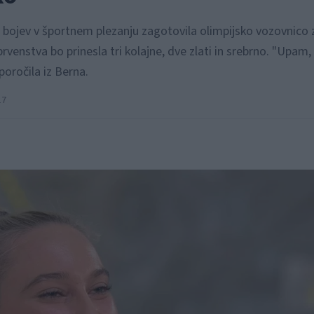
h bojev v športnem plezanju zagotovila olimpijsko vozovnico z
prvenstva bo prinesla tri kolajne, dve zlati in srebrno. "Upam
poročila iz Berna.
17