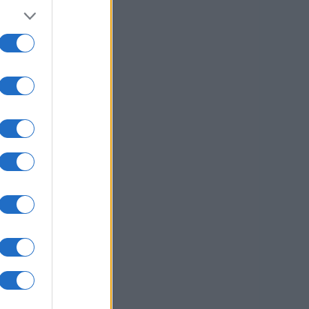
ena
ala
o
a.
o.