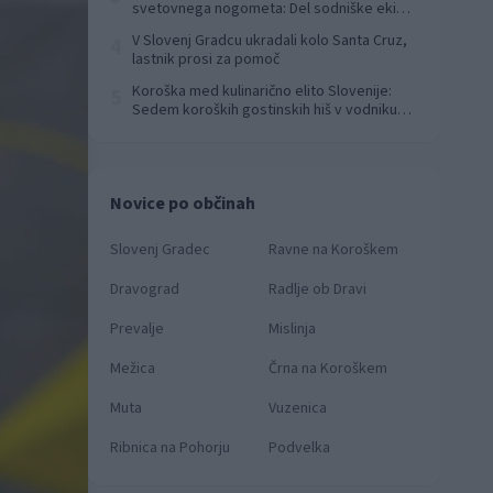
svetovnega nogometa: Del sodniške ekipe
za finale svetovnega prvenstva
V Slovenj Gradcu ukradali kolo Santa Cruz,
4
lastnik prosi za pomoč
Koroška med kulinarično elito Slovenije:
5
Sedem koroških gostinskih hiš v vodniku
Falstaff 2026
Novice po občinah
Slovenj Gradec
Ravne na Koroškem
Dravograd
Radlje ob Dravi
Prevalje
Mislinja
Mežica
Črna na Koroškem
Muta
Vuzenica
Ribnica na Pohorju
Podvelka