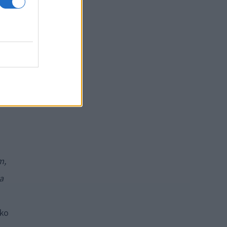
m,
a
 ko