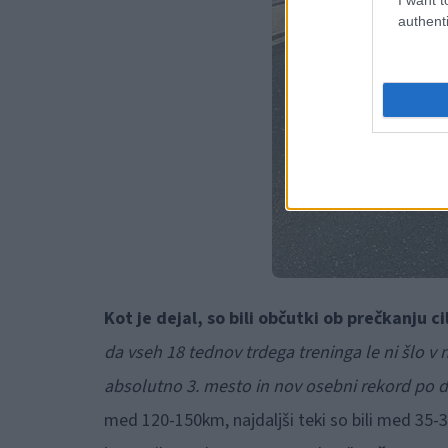
authenti
Kot je dejal, so bili občutki ob prečkanju c
da vseh 18 tednov trdega treninga le ni šlo v
absolutno 3. mesto in nov osebni rekord po do
med 120-150km, najdaljši teki so bili med 35-