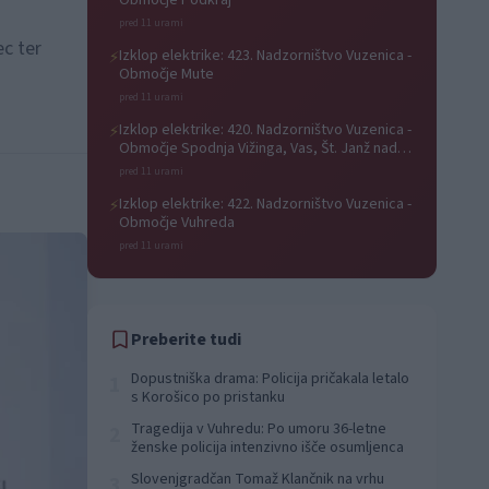
Območje Podkraj
pred 11 urami
ec ter
Izklop elektrike: 423. Nadzorništvo Vuzenica -
⚡
Območje Mute
pred 11 urami
Izklop elektrike: 420. Nadzorništvo Vuzenica -
⚡
Območje Spodnja Vižinga, Vas, Št. Janž nad
Radljami, Suhi Vrh, Dobrava
pred 11 urami
Izklop elektrike: 422. Nadzorništvo Vuzenica -
⚡
Območje Vuhreda
pred 11 urami
Preberite tudi
Dopustniška drama: Policija pričakala letalo
1
s Korošico po pristanku
Tragedija v Vuhredu: Po umoru 36-letne
2
ženske policija intenzivno išče osumljenca
Slovenjgradčan Tomaž Klančnik na vrhu
3