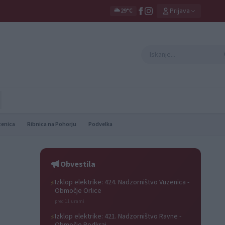
Prijava
🌥️
29°C
zenica
Ribnica na Pohorju
Podvelka
Obvestila
Izklop elektrike: 424. Nadzorništvo Vuzenica -
⚡
Območje Orlice
pred 11 urami
Izklop elektrike: 421. Nadzorništvo Ravne -
⚡