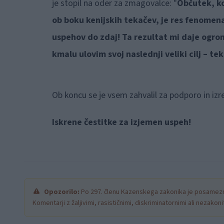
je stopil na oder za zmagovalce: "
Občutek, ko
ob boku kenijskih tekačev, je res fenomen
uspehov do zdaj! Ta rezultat mi daje ogro
kmalu ulovim svoj naslednji veliki cilj – 
Ob koncu se je vsem zahvalil za podporo in izr
Iskrene čestitke za izjemen uspeh!
Opozorilo:
Po 297. členu Kazenskega zakonika je posamezni
Komentarji z žaljivimi, rasističnimi, diskriminatornimi ali nezako