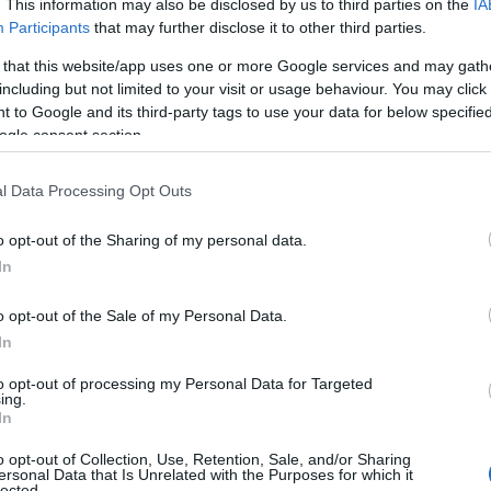
. This information may also be disclosed by us to third parties on the
IA
Participants
that may further disclose it to other third parties.
 that this website/app uses one or more Google services and may gath
Preizk
including but not limited to your visit or usage behaviour. You may click 
 to Google and its third-party tags to use your data for below specifi
ogle consent section.
 Radencih. Za ta cilj sem se intenzivno pripravljal kar 18 t
žav z bodcem ni izšlo. Po tistem razočaranju sem resno razmi
l Data Processing Opt Outs
a nekaj strahu in nešteto vprašanj, ali bo telo zdržalo. A se j
o opt-out of the Sharing of my personal data.
mu okoli 3:35 na kilometer. Kljub krčem na 33. kilometru, zar
In
sem ostal miren in se vrnil v ritem,
" nam je povedal Tade
o opt-out of the Sale of my Personal Data.
In
to opt-out of processing my Personal Data for Targeted
ing.
In
o opt-out of Collection, Use, Retention, Sale, and/or Sharing
ersonal Data that Is Unrelated with the Purposes for which it
lected.