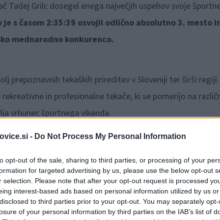
ač Tadej Grilc dosegel enega največjih uspehov svoje športn
v je s časom 2:35:39 osvojil odlično absolutno 3. mesto i
nsko mednarodno konkurenco.
olj prepoznavnih tekaških prireditev v Sloveniji ter širši regiji.
rekreativne in profesionalne tekače, ki se pomerijo na različ
lja vrhunec športnega vikenda.
vice.si -
Do Not Process My Personal Information
l
Tadej najboljši Slovenec na maratonu
, pred njim pa sta
ekača, ki tradicionalno sodijo med najboljše dolgoprogaše na
to opt-out of the sale, sharing to third parties, or processing of your per
formation for targeted advertising by us, please use the below opt-out s
r selection. Please note that after your opt-out request is processed y
eing interest-based ads based on personal information utilized by us or
v zadnjem letu tekmuje za tekaško društvo Štrekna Runne
disclosed to third parties prior to your opt-out. You may separately opt-
losure of your personal information by third parties on the IAB’s list of