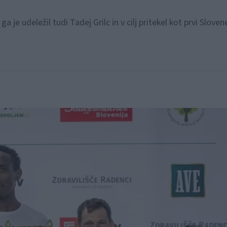
 je udeležil tudi Tadej Grilc in v cilj pritekel kot prvi Sloven