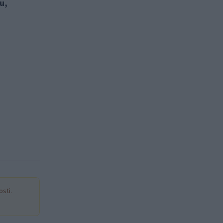
u,
sti.