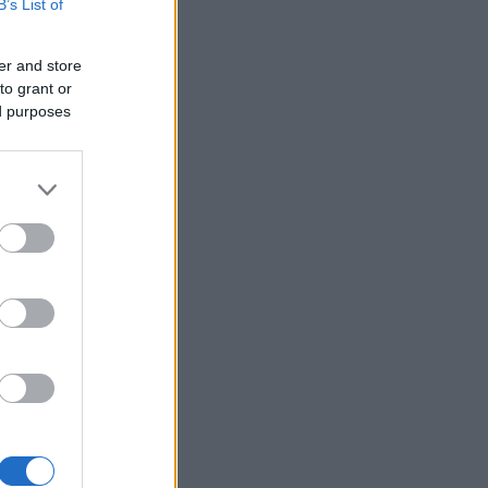
B’s List of
er and store
usi zdaj
to grant or
ed purposes
ednov –
šljal,
e izšlo
adi
j.