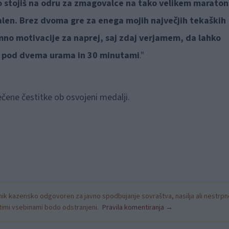
 stojiš na odru za zmagovalce na tako velikem maraton
alen. Brez dvoma gre za enega mojih največjih tekaških
mno motivacije za naprej, saj zdaj verjamem, da lahko
tek pod dvema urama in 30 minutami
."
ečene čestitke ob osvojeni medalji.
k kazensko odgovoren za javno spodbujanje sovraštva, nasilja ali nestrpno
nitimi vsebinami bodo odstranjeni.
Pravila komentiranja →