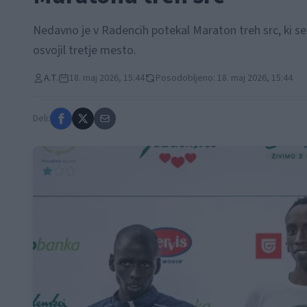
Nedavno je v Radencih potekal Maraton treh src, ki se ga
osvojil tretje mesto.
A.T.
18. maj 2026, 15:44
Posodobljeno: 18. maj 2026, 15:44
Deli: