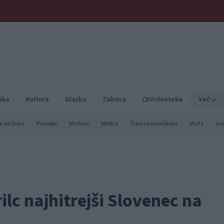
ika
Kultura
Glasba
Zabava
Videoteka
Več
e ob Dravi
Prevalje
Mislinja
Mežica
Črna na Koroškem
Muta
Vu
ilc najhitrejši Slovenec na