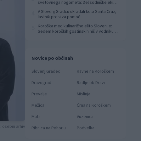
svetovnega nogometa: Del sodniške ekipe
za finale svetovnega prvenstva
V Slovenj Gradcu ukradali kolo Santa Cruz,
4
lastnik prosi za pomoč
Koroška med kulinarično elito Slovenije:
5
Sedem koroških gostinskih hiš v vodniku
Falstaff 2026
Novice po občinah
Slovenj Gradec
Ravne na Koroškem
Dravograd
Radlje ob Dravi
Prevalje
Mislinja
Mežica
Črna na Koroškem
Muta
Vuzenica
: osebni arhiv
Ribnica na Pohorju
Podvelka