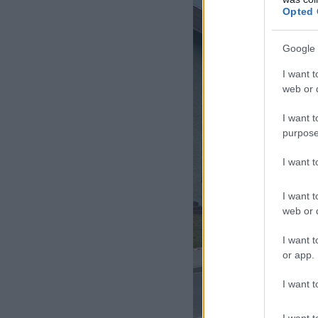
Opted 
Google 
I want t
web or d
I want t
purpose
I want 
I want t
web or d
I want t
or app.
I want t
I want t