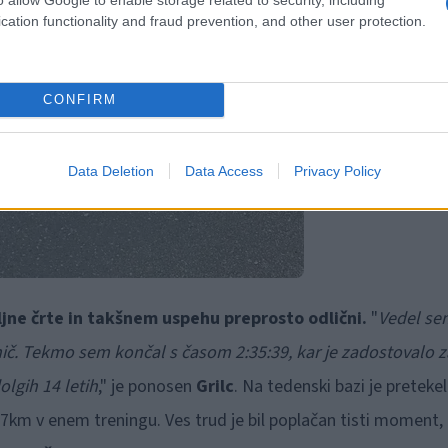
cation functionality and fraud prevention, and other user protection.
CONFIRM
Data Deletion
Data Access
Privacy Policy
iljne črte in takšnem uspehu preprosto odlični.
"
Vedel se
 nič. Tekmo sem končal s časom 2:35:39, kar je zadostovalo z
lgih 14 letih
," je ponosen
Grilc
. Na tedenski bazi je pretekel
37km v enem treningu. Ves trud je bil poplačan tisti moment,