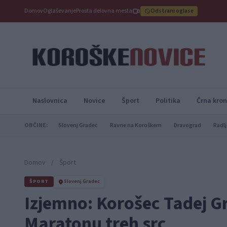
Domov
Oglaševanje
Prosta delovna mesta
Odstrani oglase
Naslovnica
Novice
Šport
Politika
Črna kron
OBČINE:
Slovenj Gradec
Ravne na Koroškem
Dravograd
Radlj
Domov
/
Šport
ŠPORT
Slovenj Gradec
Izjemno: Korošec Tadej Gr
Maratonu treh src