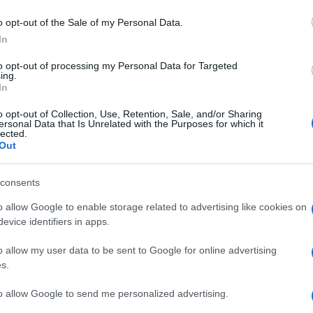
 Sentič 2., Špela Trost 6. in Stela Pušnik 14. mesto. Ekipno s
o opt-out of the Sale of my Personal Data.
In
to opt-out of processing my Personal Data for Targeted
ing.
In
de osvojile ekipno 1. mesto, posamično pa Nika Zagernik 2.
o opt-out of Collection, Use, Retention, Sale, and/or Sharing
ič 5., Maša Mlinar 6. in Ana Burja 11. mesto.
ersonal Data that Is Unrelated with the Purposes for which it
lected.
Out
Preizk
consents
o allow Google to enable storage related to advertising like cookies on
h:
evice identifiers in apps.
ribernik 2. in Cataleya Kragelnik 5. mesto.
o allow my user data to be sent to Google for online advertising
s.
 Sentič 2. in Špela Trost 3.
to allow Google to send me personalized advertising.