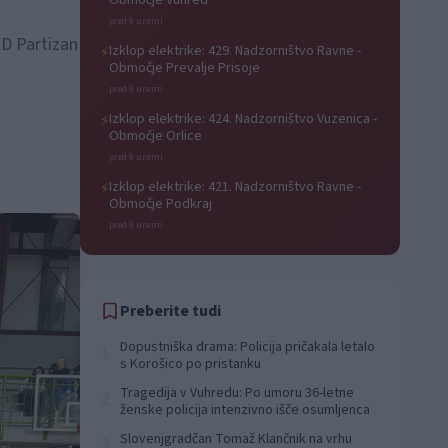
Območje Vuhred
pred 9 urami
ŠD Partizan
Izklop elektrike: 429. Nadzorništvo Ravne -
⚡
Območje Prevalje Prisoje
pred 9 urami
Izklop elektrike: 424. Nadzorništvo Vuzenica -
⚡
Območje Orlice
pred 9 urami
Izklop elektrike: 421. Nadzorništvo Ravne -
⚡
Območje Podkraj
pred 9 urami
Preberite tudi
Dopustniška drama: Policija pričakala letalo
1
s Korošico po pristanku
Tragedija v Vuhredu: Po umoru 36-letne
2
ženske policija intenzivno išče osumljenca
Slovenjgradčan Tomaž Klančnik na vrhu
3