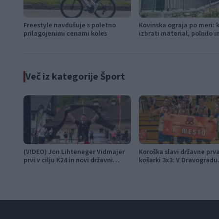
Freestyle navdušuje s poletno
Kovinska ograja po meri: 
prilagojenimi cenami koles
izbrati material, polnilo 
Več iz kategorije Šport
(VIDEO) Jon Lihteneger Vidmajer
Koroška slavi državne prv
prvi v cilju K24 in novi državni
košarki 3x3: V Dravogradu
prvak
pripravljajo sprejem koša