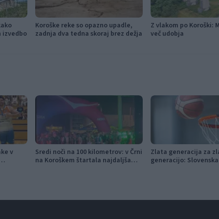
kako
Koroške reke so opazno upadle,
Z vlakom po Koroški: 
in izvedbo
zadnja dva tedna skoraj brez dežja
več udobja
ake v
Sredi noči na 100 kilometrov: v Črni
Zlata generacija za zl
na Koroškem štartala najdaljša
generacijo: Slovensk
rkarjev
preizkušnja K24 Ultra Traila
košarka piše zgodovi