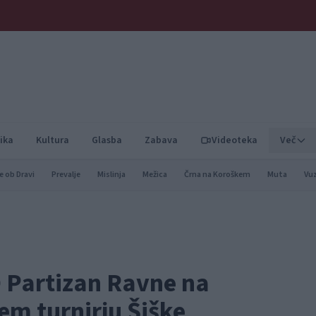
ika
Kultura
Glasba
Zabava
Videoteka
Več
e ob Dravi
Prevalje
Mislinja
Mežica
Črna na Koroškem
Muta
Vu
 Partizan Ravne na
m turnirju Šiške