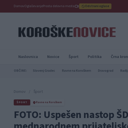
Domov
Oglaševanje
Prosta delovna mesta
Odstrani oglase
Naslovnica
Novice
Šport
Politika
Črna kron
OBČINE:
Slovenj Gradec
Ravne na Koroškem
Dravograd
Radlj
Domov
/
Šport
ŠPORT
Ravne na Koroškem
FOTO: Uspešen nastop ŠD
mednarodnem prijateljske