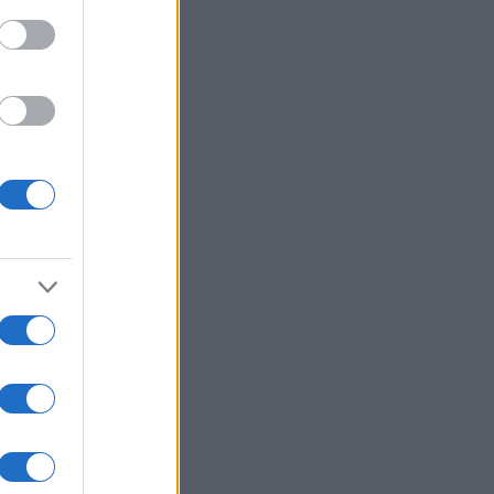
o
usi zdaj