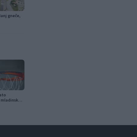
Manj gneče,
ato
a mladinska
no