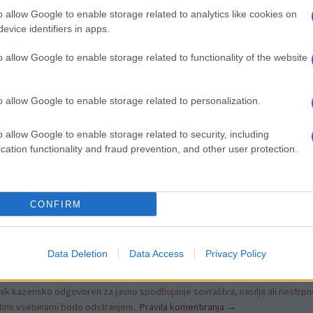
o allow Google to enable storage related to analytics like cookies on
 so zapisali na strani
Občine Ravne na Koroškem.
evice identifiers in apps.
o allow Google to enable storage related to functionality of the website
o allow Google to enable storage related to personalization.
o allow Google to enable storage related to security, including
cation functionality and fraud prevention, and other user protection.
CONFIRM
Data Deletion
Data Access
Privacy Policy
k kazensko odgovoren za javno spodbujanje sovraštva, nasilja ali nestrpno
nitimi vsebinami bodo odstranjeni.
Pravila komentiranja →