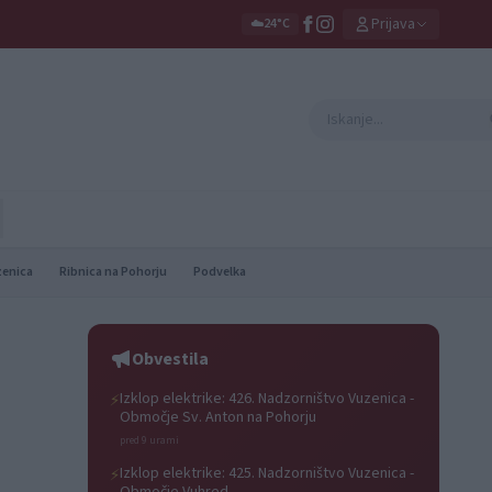
Prijava
☁️
24°C
zenica
Ribnica na Pohorju
Podvelka
Obvestila
Izklop elektrike: 426. Nadzorništvo Vuzenica -
⚡
Območje Sv. Anton na Pohorju
pred 9 urami
Izklop elektrike: 425. Nadzorništvo Vuzenica -
⚡