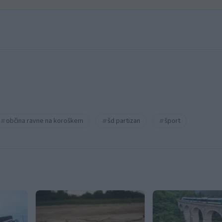
občina ravne na koroškem
šd partizan
šport