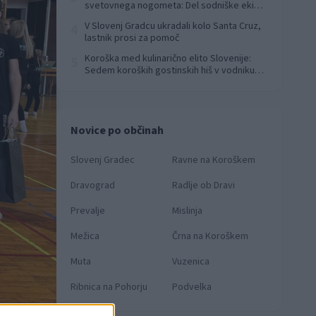
svetovnega nogometa: Del sodniške ekipe
za finale svetovnega prvenstva
V Slovenj Gradcu ukradali kolo Santa Cruz,
4
lastnik prosi za pomoč
Koroška med kulinarično elito Slovenije:
5
Sedem koroških gostinskih hiš v vodniku
Falstaff 2026
Novice po občinah
Slovenj Gradec
Ravne na Koroškem
Dravograd
Radlje ob Dravi
Prevalje
Mislinja
Mežica
Črna na Koroškem
Muta
Vuzenica
Ribnica na Pohorju
Podvelka