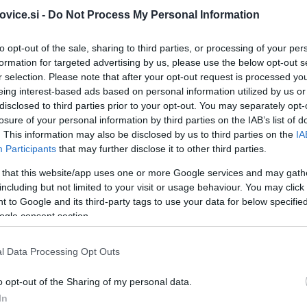
vice.si -
Do Not Process My Personal Information
Foto: Občina Ravn
to opt-out of the sale, sharing to third parties, or processing of your per
otekal 1. mednarodni prijateljski turnir Šiške skokih z ma
formation for targeted advertising by us, please use the below opt-out s
r selection. Please note that after your opt-out request is processed y
eing interest-based ads based on personal information utilized by us or
disclosed to third parties prior to your opt-out. You may separately opt-
losure of your personal information by third parties on the IAB’s list of
. This information may also be disclosed by us to third parties on the
IA
r ŠD Partizan Ravne ponovno pokazali izvrstno formo ter
Participants
that may further disclose it to other third parties.
 that this website/app uses one or more Google services and may gath
including but not limited to your visit or usage behaviour. You may click 
 to Google and its third-party tags to use your data for below specifi
ogle consent section.
l Data Processing Opt Outs
ya Kragelnik 2., Nika Hribernik 7., Frida Lampreht 10., Zala
o opt-out of the Sharing of my personal data.
svojile 1. mesto.
In