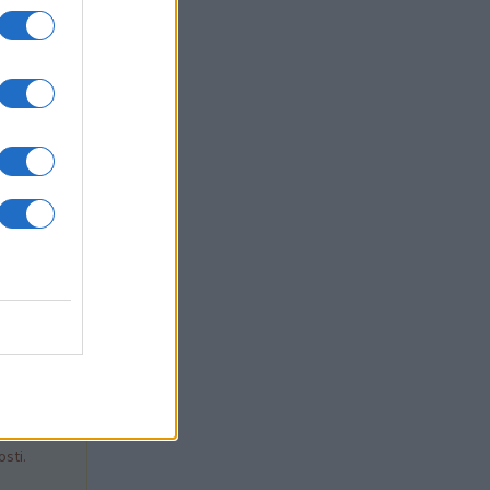
1 / 11
sti.