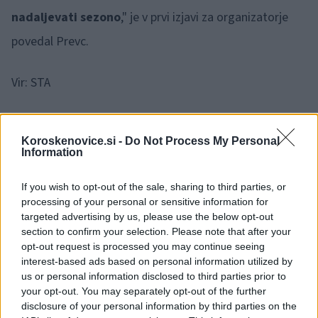
nadaljevati sezono
," je v prvi izjavi za organizatorje
povedal Prevc.
Vir: STA
Koroskenovice.si -
Do Not Process My Personal
Information
Opozorilo:
Po 297. členu Kazenskega zakonika je
If you wish to opt-out of the sale, sharing to third parties, or
posameznik kazensko odgovoren za javno spodbujanje
processing of your personal or sensitive information for
sovraštva, nasilja ali nestrpnosti. Komentarji z žaljivimi,
targeted advertising by us, please use the below opt-out
rasističnimi, diskriminatornimi ali nezakonitimi vsebinami bodo
section to confirm your selection. Please note that after your
odstranjeni.
Pravila komentiranja →
opt-out request is processed you may continue seeing
interest-based ads based on personal information utilized by
us or personal information disclosed to third parties prior to
Failed to fetch
your opt-out. You may separately opt-out of the further
disclosure of your personal information by third parties on the