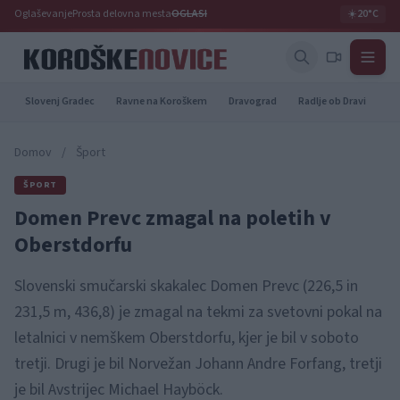
Oglaševanje
Prosta delovna mesta
OGLASI
☀️
20°C
Slovenj Gradec
Ravne na Koroškem
Dravograd
Radlje ob Dravi
Pr
Domov
/
Šport
ŠPORT
Domen Prevc zmagal na poletih v
Oberstdorfu
Slovenski smučarski skakalec Domen Prevc (226,5 in
231,5 m, 436,8) je zmagal na tekmi za svetovni pokal na
letalnici v nemškem Oberstdorfu, kjer je bil v soboto
tretji. Drugi je bil Norvežan Johann Andre Forfang, tretji
je bil Avstrijec Michael Hayböck.