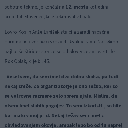
sobotne tekme, je končal na
12. mestu
kot edini
preostali Slovenec, ki je tekmoval v finalu.
Lovro Kos in Anže Lanišek sta bila zaradi napačne
opreme po uvodnem skoku diskvalificirana. Na tekmo
najboljše štirideseterice se od Slovencev ni uvrstil le
Rok Oblak, ki je bil 45.
"
Vesel sem, da sem imel dva dobra skoka, pa tudi
nekaj sreče. Za organizatorje je bilo težko, ker so
se vetrovne razmere zelo spreminjale. Mislim, da
nisem imel slabih pogojev. To sem izkoristil, so bile
kar malo v moj prid. Nekaj težav sem imel z
obvladovanjem okovja, ampak lepo bo od tu naprej