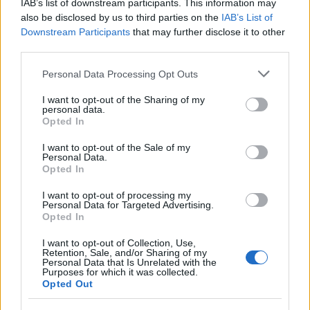
IAB’s list of downstream participants. This information may
also be disclosed by us to third parties on the
IAB’s List of
Kategorije:
Šport
Downstream Participants
that may further disclose it to other
third parties.
Domen Prevc
oberstdorf
Ključne besede:
Please note that this website/app uses one or more Google
Personal Data Processing Opt Outs
services and may gather and store information including but
zmaga
not limited to your visit or usage behaviour. You may click to
I want to opt-out of the Sharing of my
personal data.
grant or deny consent to Google and its third-party tags to
Opted In
use your data for below specified purposes in below Google
consent section.
I want to opt-out of the Sale of my
Personal Data.
Več iz kategorije Šport
Opted In
I want to opt-out of processing my
Personal Data for Targeted Advertising.
Opted In
I want to opt-out of Collection, Use,
Retention, Sale, and/or Sharing of my
Personal Data that Is Unrelated with the
(VIDEO) Jon Lihteneger
Koroška slavi državne prvake v
Purposes for which it was collected.
Vidmajer prvi v cilju K24 in novi
košarki 3x3: V Dravogradu
Opted Out
državni prvak
pripravljajo sprejem
košarkarjev