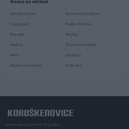
Novice po občinah
Slovenj Gradec
Ravne na Koroškem
Dravograd
Radlje ob Dravi
Prevalje
Mislinja
Mežica
Črna na Koroškem
Muta
Vuzenica
Ribnica na Pohorju
Podvelka
Spletni medij koroških dogodkov.