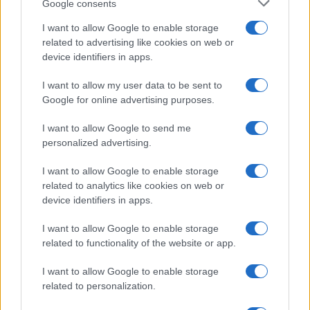
Google consents
I want to allow Google to enable storage
related to advertising like cookies on web or
device identifiers in apps.
Sredi noči na 100 kilometrov: v
Zlata generacija za zlato
Črni na Koroškem štartala
generacijo: Slovenska
I want to allow my user data to be sent to
najdaljša preizkušnja K24 Ultra
mladinska košarka piše
Google for online advertising purposes.
Traila
zgodovino
Obvestila
I want to allow Google to send me
personalized advertising.
Izklop elektrike: 426. Nadzorništvo Vuzenica - Območje Sv.
⚡
Anton na Pohorju
I want to allow Google to enable storage
pred 7 urami
related to analytics like cookies on web or
Izklop elektrike: 425. Nadzorništvo Vuzenica - Območje
⚡
device identifiers in apps.
Vuhred
pred 7 urami
I want to allow Google to enable storage
related to functionality of the website or app.
Izklop elektrike: 429. Nadzorništvo Ravne - Območje Prevalje
⚡
Prisoje
I want to allow Google to enable storage
pred 7 urami
related to personalization.
Izklop elektrike: 424. Nadzorništvo Vuzenica - Območje Orlice
⚡
pred 7 urami