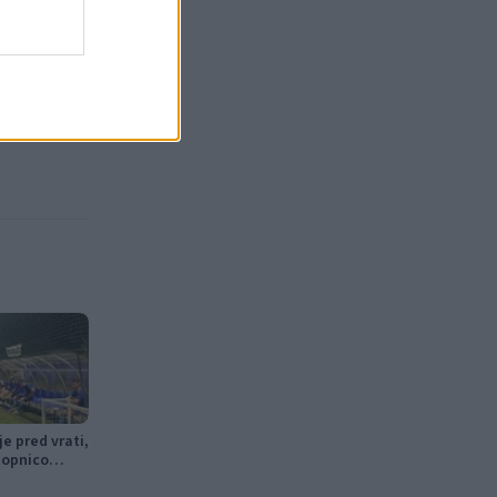
e pred vrati,
topnico