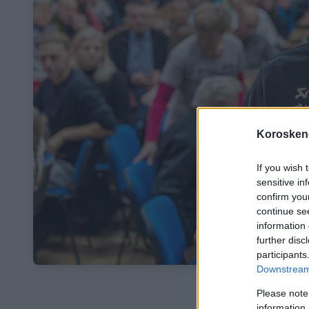
Koroskeno
If you wish 
sensitive in
confirm you
continue se
information 
further disc
participants
Downstream 
Please note
information 