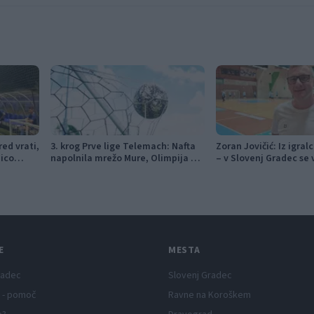
ed vrati,
3. krog Prve lige Telemach: Nafta
Zoran Jovičić: Iz igral
nico
napolnila mrežo Mure, Olimpija v
– v Slovenj Gradec se 
izdihljajih do prve zmage
vizijo
E
MESTA
radec
Slovenj Gradec
 - pomoč
Ravne na Koroškem