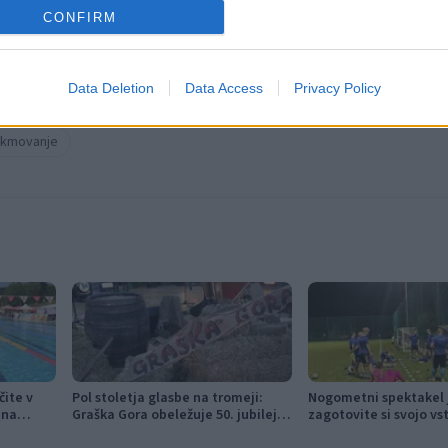
CONFIRM
Data Deletion
Data Access
Privacy Policy
ekmovanje
čite v
Pol stoletja glasbe na tromeji:
Nogometni spektakel j
 na
Graška Gora obeležuje 50. jubilejni
zagotovite si svojo vs
festival narodno-zabavne glasbe
pravočasno