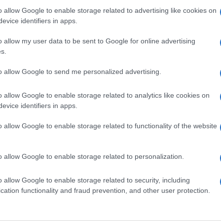
o allow Google to enable storage related to advertising like cookies on
evice identifiers in apps.
rju, njegov cilj pa je uvrstitev med prve tri v kategoriji
o allow my user data to be sent to Google for online advertising
 Mulec j
e lani preživel krstni nastop.
s.
to allow Google to send me personalized advertising.
o allow Google to enable storage related to analytics like cookies on
evice identifiers in apps.
o allow Google to enable storage related to functionality of the website
k kazensko odgovoren za javno spodbujanje sovraštva, nasilja ali nestrpno
o allow Google to enable storage related to personalization.
nitimi vsebinami bodo odstranjeni.
Pravila komentiranja →
o allow Google to enable storage related to security, including
cation functionality and fraud prevention, and other user protection.