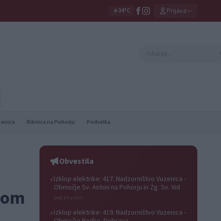
Prijava
☀️
34°C
zenica
Ribnica na Pohorju
Podvelka
Obvestila
Izklop elektrike: 417. Nadzorništvo Vuzenica -
⚡
Območje Sv. Anton na Pohorju in Zg. Sv. Vid
onom
pred 14 urami
Izklop elektrike: 419. Nadzorništvo Vuzenica -
⚡