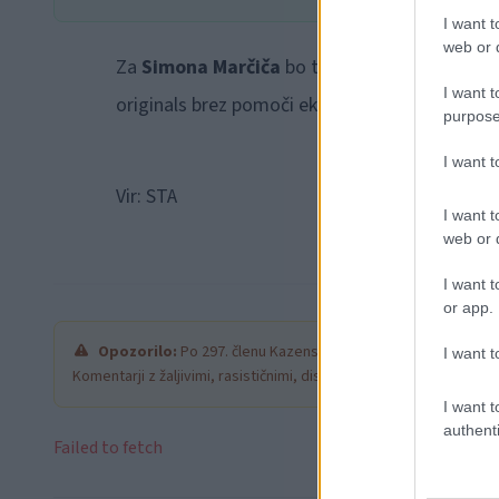
I want t
web or d
Za
Simona Marčiča
bo to deseti nastop na Daka
I want t
originals brez pomoči ekipe in mehanikov.
Toni
purpose
I want 
Vir: STA
I want t
web or d
I want t
or app.
Opozorilo:
Po 297. členu Kazenskega zakonika je posamezni
I want t
Komentarji z žaljivimi, rasističnimi, diskriminatornimi ali nezako
I want t
authenti
Failed to fetch