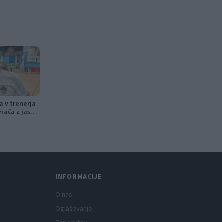
ca v trenerja
vrača z jasno
INFORMACIJE
O nas
Oglaševanje