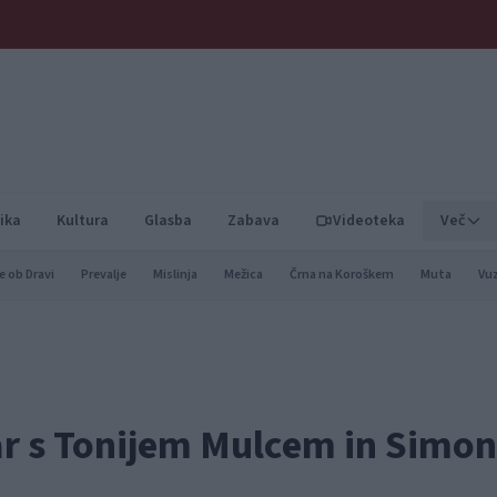
ika
Kultura
Glasba
Zabava
Videoteka
Več
e ob Dravi
Prevalje
Mislinja
Mežica
Črna na Koroškem
Muta
Vu
ar s Tonijem Mulcem in Sim