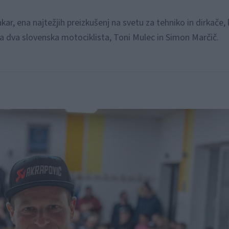
r, ena najtežjih preizkušenj na svetu za tehniko in dirkače, k
ta dva slovenska motociklista, Toni Mulec in Simon Marčič.