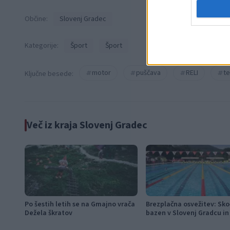
Občine:
Slovenj Gradec
Kategorije:
Šport
Šport
motor
puščava
RELI
t
Ključne besede:
Več iz kraja Slovenj Gradec
Po šestih letih se na Gmajno vrača
Brezplačna osvežitev: Sko
Dežela škratov
bazen v Slovenj Gradcu in
Ravnah