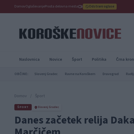
Domov
Oglaševanje
Prosta delovna mesta
Odstrani oglase
Naslovnica
Novice
Šport
Politika
Črna kron
OBČINE:
Slovenj Gradec
Ravne na Koroškem
Dravograd
Radlj
Domov
/
Šport
ŠPORT
Slovenj Gradec
Danes začetek relija Dak
Marčičem