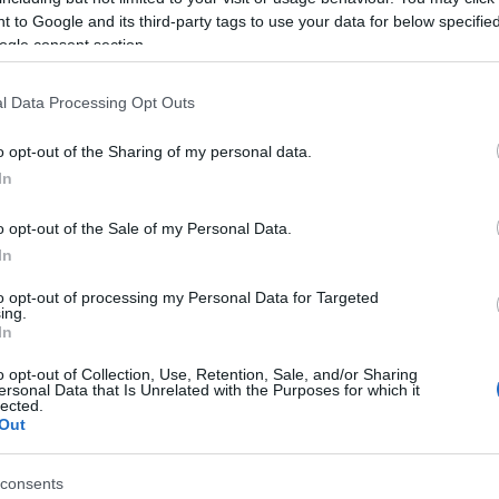
 En del bo potekal po goratem predelu, kjer lahko tekmovalce
 to Google and its third-party tags to use your data for below specifi
ogle consent section.
n peščenih brezpotjih.
l Data Processing Opt Outs
ometrov
, od tega bo nekaj manj kot 5000 km hitrostnih
o opt-out of the Sharing of my personal data.
In
o opt-out of the Sale of my Personal Data.
preizkušnjo. Vmes bodo imeli udeleženci le dan počitka 13.
In
to opt-out of processing my Personal Data for Targeted
ing.
In
 Al-Atijah,
sicer zmagovalec zadnjih dveh izvedb, ki bo
er Prodrive. Med motociklisti je branilec naslova Argentinec
o opt-out of Collection, Use, Retention, Sale, and/or Sharing
ersonal Data that Is Unrelated with the Purposes for which it
lected.
Out
consents
Preizk