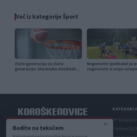
Več iz kategorije Šport
Zlata generacija za zlato
Nogometni spektakel je pr
generacijo: Slovenska mladinska
zagotovite si svojo vstop
košarka piše zgodovino
pravočasno
KATEGORIJ
PP Slovenj G
×
Spletni medij koroških dogodkov.
Bodite na tekočem
Poplave 2023
Najpomembnejše Koroške Novice novice