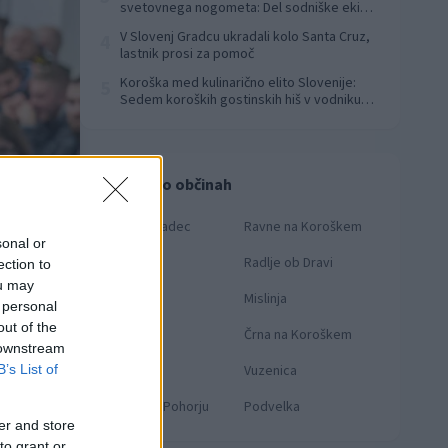
svetovnega nogometa: Del sodniške ekipe
za finale svetovnega prvenstva
V Slovenj Gradcu ukradali kolo Santa Cruz,
4
lastnik prosi za pomoč
Koroška med kulinarično elito Slovenije:
5
Sedem koroških gostinskih hiš v vodniku
Falstaff 2026
Novice po občinah
Slovenj Gradec
Ravne na Koroškem
sonal or
Dravograd
Radlje ob Dravi
ection to
ou may
Prevalje
Mislinja
 personal
out of the
Mežica
Črna na Koroškem
 downstream
B’s List of
Muta
Vuzenica
: Knmedia.net
Ribnica na Pohorju
Podvelka
er and store
to grant or