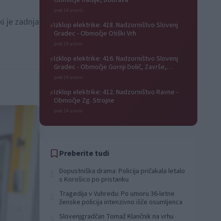
Območje Radlje, Dobrava
pred 14 urami
i je zadnja
Izklop elektrike: 418. Nadzorništvo Slovenj
⚡
Gradec - Območje Otiški Vrh
pred 14 urami
Izklop elektrike: 416. Nadzorništvo Slovenj
⚡
Gradec - Območje Gornji Dolič, Završe,
Kozjak, Tolsti vrh pri Mislinji, Srednji Dolič,
pred 14 urami
Paka
Izklop elektrike: 412. Nadzorništvo Ravne -
⚡
Območje Zg. Strojne
pred 14 urami
Preberite tudi
Dopustniška drama: Policija pričakala letalo
1
s Korošico po pristanku
Tragedija v Vuhredu: Po umoru 36-letne
2
ženske policija intenzivno išče osumljenca
Slovenjgradčan Tomaž Klančnik na vrhu
3