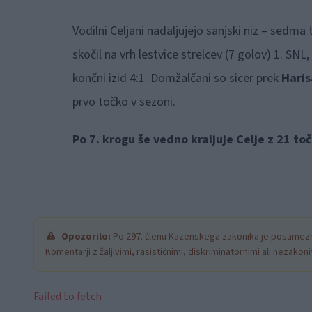
Vodilni Celjani nadaljujejo sanjski niz – sed
skočil na vrh lestvice strelcev (7 golov) 1. SN
končni izid 4:1. Domžalčani so sicer prek
Haris
prvo točko v sezoni.
Po 7. krogu še vedno kraljuje Celje z 21 to
Opozorilo:
Po 297. členu Kazenskega zakonika je posamezni
Komentarji z žaljivimi, rasističnimi, diskriminatornimi ali nezako
Failed to fetch