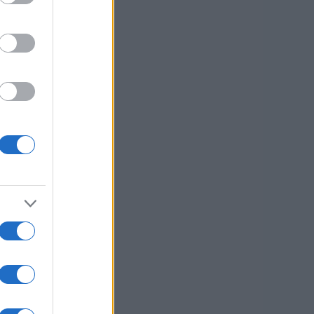
e
ni
usi zdaj