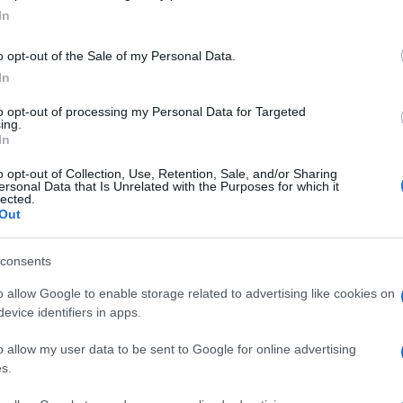
In
o opt-out of the Sale of my Personal Data.
ečer in z visoko zmago prekinil niz slabših rezultatov.
Venust
In
mestu med najučinkovitejšimi strelci lige (6 golov). Radomlja
to opt-out of processing my Personal Data for Targeted
ing.
a je z zmago trenutno na šestem mestu.
In
o opt-out of Collection, Use, Retention, Sale, and/or Sharing
ersonal Data that Is Unrelated with the Purposes for which it
lected.
Out
Bobičanec (37.), 2:2 Kadrić (84.)
consents
o allow Google to enable storage related to advertising like cookies on
evice identifiers in apps.
Preizk
o allow my user data to be sent to Google for online advertising
s.
zmagovalca. Mura je dvakrat povedla prek
Daria Vizingerja
in