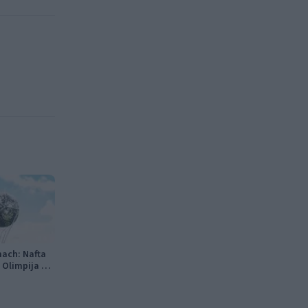
mach: Nafta
 Olimpija v
age