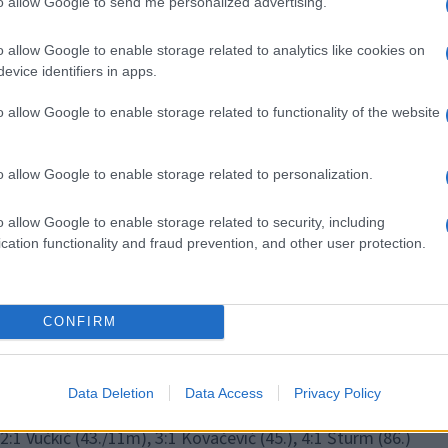
na Kouterja
izkoristilo igralca več.
Haris Kadrić
je z dvema
to allow Google to send me personalized advertising.
o.
o allow Google to enable storage related to analytics like cookies on
evice identifiers in apps.
o allow Google to enable storage related to functionality of the website
o allow Google to enable storage related to personalization.
a
, ki je s strelom v zgornji kot prinesel Ljubljančanom prvo
o allow Google to enable storage related to security, including
 srečanjih.
Benjamin Tetteh
je pred tem zapravil
cation functionality and fraud prevention, and other user protection.
al z obrambo. Olimpija je zmagala na prvi tekmi pod vodstv
CONFIRM
Data Deletion
Data Access
Privacy Policy
, 2:1 Vučkić (43./11m), 3:1 Kovačević (45.), 4:1 Šturm (86.)