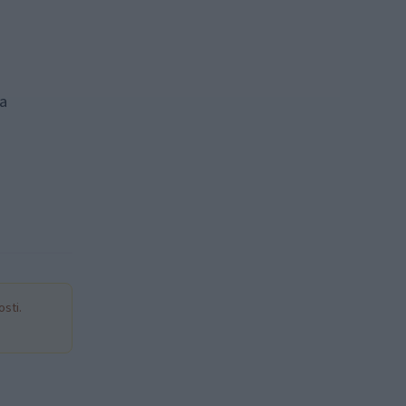
za
sti.