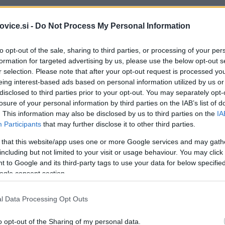
vice.si -
Do Not Process My Personal Information
to opt-out of the sale, sharing to third parties, or processing of your per
formation for targeted advertising by us, please use the below opt-out s
r selection. Please note that after your opt-out request is processed y
oni in se po točkah izenačili s Koprom. Junak tekme je bil
eing interest-based ads based on personal information utilized by us or
trelov gostov. Koper je bil sicer podjetnejši, a neučinkovit, zm
disclosed to third parties prior to your opt-out. You may separately opt-
losure of your personal information by third parties on the IAB’s list of
. This information may also be disclosed by us to third parties on the
IA
Participants
that may further disclose it to other third parties.
 that this website/app uses one or more Google services and may gath
including but not limited to your visit or usage behaviour. You may click 
 to Google and its third-party tags to use your data for below specifi
Preizk
ogle consent section.
l Data Processing Opt Outs
, 0:3 Kulušić (32.), 0:4 Baboula (49.), 0:5 Gidadu (50.), 0:6 Brist
o opt-out of the Sharing of my personal data.