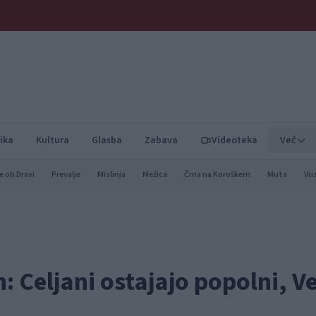
ika
Kultura
Glasba
Zabava
Videoteka
Več
e ob Dravi
Prevalje
Mislinja
Mežica
Črna na Koroškem
Muta
Vu
: Celjani ostajajo popolni, V