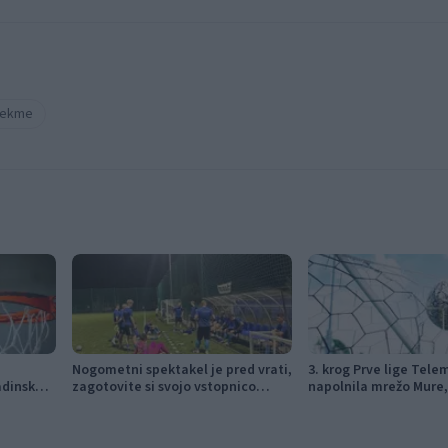
tekme
Nogometni spektakel je pred vrati,
3. krog Prve lige Tele
adinska
zagotovite si svojo vstopnico
napolnila mrežo Mure,
pravočasno
izdihljajih do prve zm