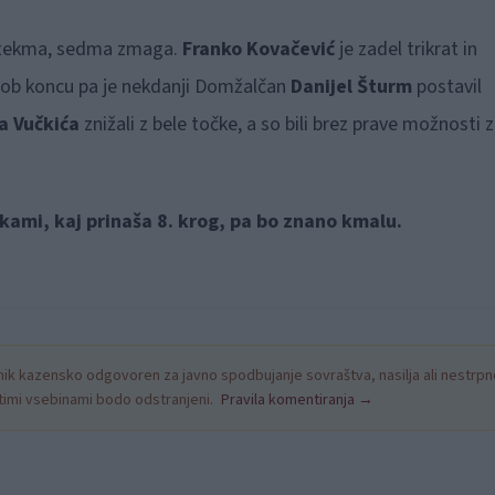
ma tekma, sedma zmaga.
Franko Kovačević
je zadel trikrat in
L, ob koncu pa je nekdanji Domžalčan
Danijel Šturm
postavil
a Vučkića
znižali z bele točke, a so bili brez prave možnosti 
čkami, kaj prinaša 8. krog, pa bo znano kmalu.
k kazensko odgovoren za javno spodbujanje sovraštva, nasilja ali nestrpno
nitimi vsebinami bodo odstranjeni.
Pravila komentiranja →