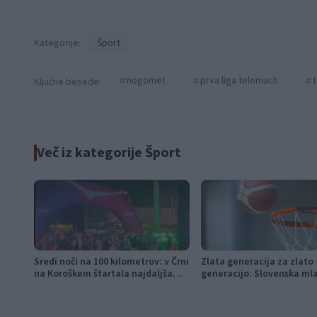
Kategorije:
Šport
nogomet
prva liga telemach
Ključne besede:
Več iz kategorije Šport
Sredi noči na 100 kilometrov: v Črni
Zlata generacija za zlato
na Koroškem štartala najdaljša
generacijo: Slovenska ml
preizkušnja K24 Ultra Traila
košarka piše zgodovino