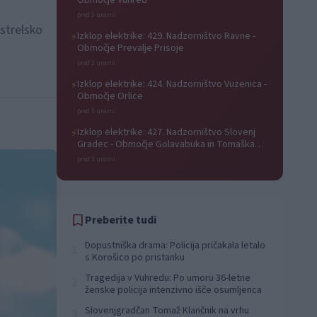
Območje Vuhred
pred 3 urami
strelsko
Izklop elektrike: 429. Nadzorništvo Ravne -
⚡
Območje Prevalje Prisoje
pred 3 urami
Izklop elektrike: 424. Nadzorništvo Vuzenica -
⚡
Območje Orlice
pred 3 urami
Izklop elektrike: 427. Nadzorništvo Slovenj
⚡
Gradec - Območje Golavabuka in Tomaška
vas
pred 3 urami
Preberite tudi
Dopustniška drama: Policija pričakala letalo
1
s Korošico po pristanku
Tragedija v Vuhredu: Po umoru 36-letne
2
ženske policija intenzivno išče osumljenca
Slovenjgradčan Tomaž Klančnik na vrhu
3