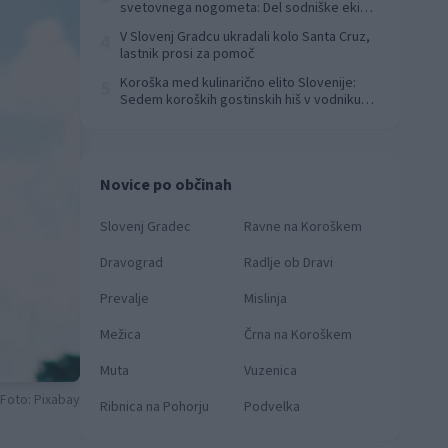
svetovnega nogometa: Del sodniške ekipe
za finale svetovnega prvenstva
V Slovenj Gradcu ukradali kolo Santa Cruz,
4
lastnik prosi za pomoč
Koroška med kulinarično elito Slovenije:
5
Sedem koroških gostinskih hiš v vodniku
Falstaff 2026
Novice po občinah
Slovenj Gradec
Ravne na Koroškem
Dravograd
Radlje ob Dravi
Prevalje
Mislinja
Mežica
Črna na Koroškem
Muta
Vuzenica
 Foto: Pixabay
Ribnica na Pohorju
Podvelka