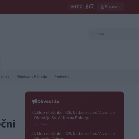
Prijava
☁️
18°C
zenica
Ribnica na Pohorju
Podvelka
Obvestila
Izklop elektrike: 426. Nadzorništvo Vuzenica -
⚡
Območje Sv. Anton na Pohorju
ečni
pred 3 urami
Izklop elektrike: 425. Nadzorništvo Vuzenica -
⚡