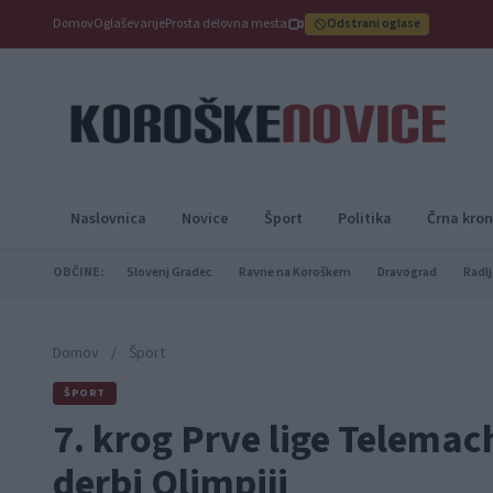
Domov
Oglaševanje
Prosta delovna mesta
Odstrani oglase
Naslovnica
Novice
Šport
Politika
Črna kron
OBČINE:
Slovenj Gradec
Ravne na Koroškem
Dravograd
Radlj
Domov
/
Šport
ŠPORT
7. krog Prve lige Telemach
derbi Olimpiji