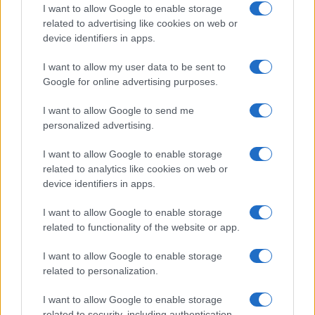
devetem mestu, kar pomeni dodatne kvalifikacije za
I want to allow Google to enable storage
related to advertising like cookies on web or
obstanek.
device identifiers in apps.
I want to allow my user data to be sent to
Google for online advertising purposes.
I want to allow Google to send me
Opozorilo:
Po 297. členu Kazenskega zakonika je
personalized advertising.
posameznik kazensko odgovoren za javno spodbujanje
I want to allow Google to enable storage
sovraštva, nasilja ali nestrpnosti. Komentarji z žaljivimi,
related to analytics like cookies on web or
rasističnimi, diskriminatornimi ali nezakonitimi vsebinami bodo
device identifiers in apps.
odstranjeni.
Pravila komentiranja →
I want to allow Google to enable storage
related to functionality of the website or app.
Failed to fetch
I want to allow Google to enable storage
related to personalization.
Občine:
Slovenija
I want to allow Google to enable storage
related to security, including authentication