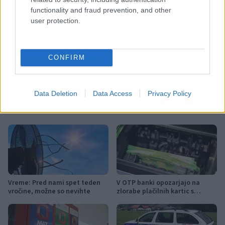
Kategorije:
Šport
functionality and fraud prevention, and other
user protection.
nogomet
prva liga telemach
Ključne besede:
tekme
CONFIRM
Data Deletion
Data Access
Privacy Policy
Več iz kraja Slovenija
Vreme: Pred nami spet teden
V OTP banki opozarjajo na
vročine, možne so nevihte
zlorabe plačilnih kartic s
skimmingom