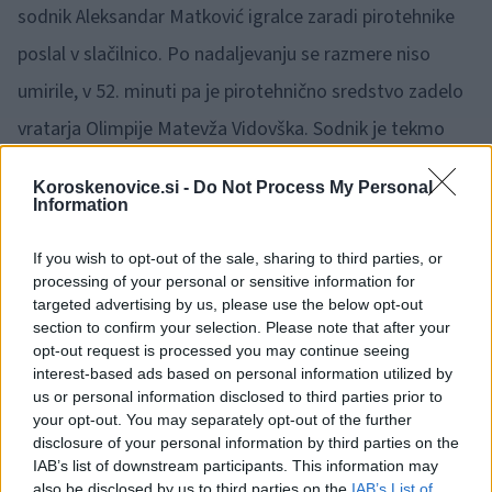
sodnik Aleksandar Matković igralce zaradi pirotehnike
poslal v slačilnico. Po nadaljevanju se razmere niso
umirile, v 52. minuti pa je pirotehnično sredstvo zadelo
vratarja Olimpije Matevža Vidovška. Sodnik je tekmo
dokončno prekinil. O razpletu tekme in morebitnih
Koroskenovice.si -
Do Not Process My Personal
kaznih bo odločala Nogometna zveza Slovenije.
Information
Dogajanje v Ljudskem vrtu je še dodatno zasenčilo
If you wish to opt-out of the sale, sharing to third parties, or
sezono Maribora, ki je po razpletu kroga ostal vse dlje
processing of your personal or sensitive information for
targeted advertising by us, please use the below opt-out
od evropskih mest.
section to confirm your selection. Please note that after your
opt-out request is processed you may continue seeing
interest-based ads based on personal information utilized by
Primorje – Mura 0:2
us or personal information disclosed to third parties prior to
your opt-out. You may separately opt-out of the further
disclosure of your personal information by third parties on the
IAB’s list of downstream participants. This information may
Mura je v Ajdovščini prišla do zmage, s katero si je
also be disclosed by us to third parties on the
IAB’s List of