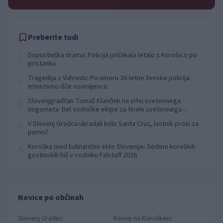
Preberite tudi
Dopustniška drama: Policija pričakala letalo s Korošico po
1
pristanku
Tragedija v Vuhredu: Po umoru 36-letne ženske policija
2
intenzivno išče osumljenca
Slovenjgradčan Tomaž Klančnik na vrhu svetovnega
3
nogometa: Del sodniške ekipe za finale svetovnega
prvenstva
V Slovenj Gradcu ukradali kolo Santa Cruz, lastnik prosi za
4
pomoč
Koroška med kulinarično elito Slovenije: Sedem koroških
5
gostinskih hiš v vodniku Falstaff 2026
Novice po občinah
Slovenj Gradec
Ravne na Koroškem