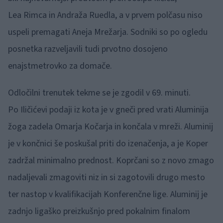
Lea Rimca in Andraža Ruedla, a v prvem polčasu niso
uspeli premagati Aneja Mrežarja. Sodniki so po ogledu
posnetka razveljavili tudi prvotno dosojeno
enajstmetrovko za domače.
Odločilni trenutek tekme se je zgodil v 69. minuti.
Po Iličićevi podaji iz kota je v gneči pred vrati Aluminija
žoga zadela Omarja Kočarja in končala v mreži. Aluminij
je v končnici še poskušal priti do izenačenja, a je Koper
zadržal minimalno prednost. Koprčani so z novo zmago
nadaljevali zmagoviti niz in si zagotovili drugo mesto
ter nastop v kvalifikacijah Konferenčne lige. Aluminij je
zadnjo ligaško preizkušnjo pred pokalnim finalom