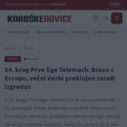
Oglaševanje
Prosta delovna mesta
OGLASI
☀️
20°C
Slovenj Gradec
Ravne na Koroškem
Dravograd
Radlje ob Dravi
Pr
Domov
/
Šport
ŠPORT
Slovenija
34. krog Prve lige Telemach: Bravo v
Evropo, večni derbi prekinjen zaradi
izgredov
V 34. krogu Prve lige Telemach je Bravo po preobratu z
2:1 premagal Kalcer Radomlje in potrdil tretje mesto.
Posebej je odmevala prekinjena tekma večnega derbija
zaradi pirotehnike domačih navijačev, potem ko je eno