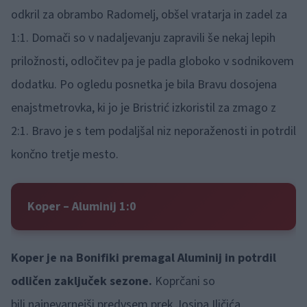
odkril za obrambo Radomelj, obšel vratarja in zadel za
1:1. Domači so v nadaljevanju zapravili še nekaj lepih
priložnosti, odločitev pa je padla globoko v sodnikovem
dodatku. Po ogledu posnetka je bila Bravu dosojena
enajstmetrovka, ki jo je Bristrić izkoristil za zmago z
2:1. Bravo je s tem podaljšal niz neporaženosti in potrdil
končno tretje mesto.
Koper – Aluminij 1:0
Koper je na Bonifiki premagal Aluminij in potrdil
odličen zaključek sezone.
Koprčani so
bili najnevarnejši predvsem prek Josipa Iličića,