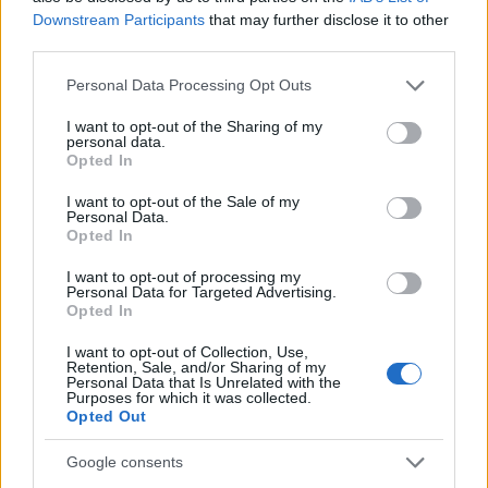
Downstream Participants
that may further disclose it to other
zagotovila obstanek v Prvi ligi Telemach. Prekmurci so
third parties.
imeli že v uvodu veliko priložnost, a je
Please note that this website/app uses one or more Google
Personal Data Processing Opt Outs
Patrik Mohorović ubranil enajstmetrovko Matiji Bobnu.
services and may gather and store information including but
not limited to your visit or usage behaviour. You may click to
I want to opt-out of the Sharing of my
personal data.
grant or deny consent to Google and its third-party tags to
Kljub zapravljeni priložnosti je Mura tudi v
Opted In
use your data for below specified purposes in below Google
nadaljevanju ostala nevarnejša ekipa. Tik pred
consent section.
I want to opt-out of the Sale of my
Personal Data.
odmorom je po prodoru Alena Korošca zadel
Opted In
Nino Kouter, takoj na začetku drugega polčasa pa je
I want to opt-out of processing my
Personal Data for Targeted Advertising.
Luka Turudija po podaji Faada Sane povišal na 2:0.
Opted In
Primorje v nadaljevanju ni našlo pravega odgovora in je
I want to opt-out of Collection, Use,
Retention, Sale, and/or Sharing of my
doživelo še sedmi zaporedni poraz. Mura je s tremi
Personal Data that Is Unrelated with the
Purposes for which it was collected.
točkami dokončno pobegnila Ajdovcem in si zagotovila
Opted Out
prvoligaški status. Primorje bo sezono končalo na
Google consents