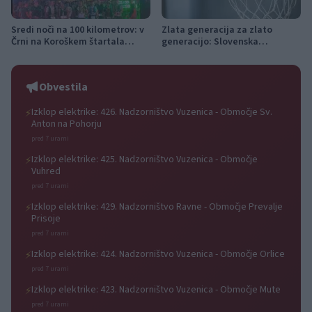
Sredi noči na 100 kilometrov: v
Zlata generacija za zlato
Črni na Koroškem štartala
generacijo: Slovenska
najdaljša preizkušnja K24 Ultra
mladinska košarka piše
Traila
zgodovino
Obvestila
Izklop elektrike: 426. Nadzorništvo Vuzenica - Območje Sv.
⚡
Anton na Pohorju
pred 7 urami
Izklop elektrike: 425. Nadzorništvo Vuzenica - Območje
⚡
Vuhred
pred 7 urami
Izklop elektrike: 429. Nadzorništvo Ravne - Območje Prevalje
⚡
Prisoje
pred 7 urami
Izklop elektrike: 424. Nadzorništvo Vuzenica - Območje Orlice
⚡
pred 7 urami
Izklop elektrike: 423. Nadzorništvo Vuzenica - Območje Mute
⚡
pred 7 urami