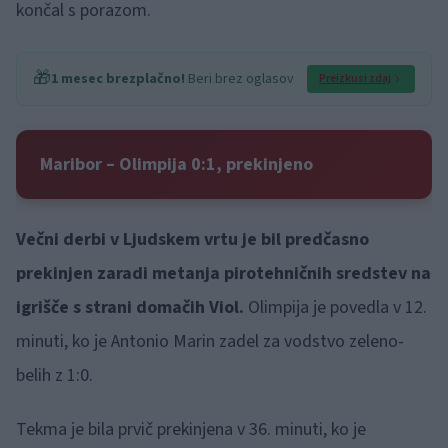
končal s porazom.
🎁
1 mesec brezplačno!
Beri brez oglasov
Preizkusi zdaj
Maribor – Olimpija 0:1, prekinjeno
Večni derbi v Ljudskem vrtu je bil predčasno
prekinjen zaradi metanja pirotehničnih sredstev na
igrišče s strani domačih Viol.
Olimpija je povedla v 12.
minuti, ko je Antonio Marin zadel za vodstvo zeleno-
belih z 1:0.
Tekma je bila prvič prekinjena v 36. minuti, ko je