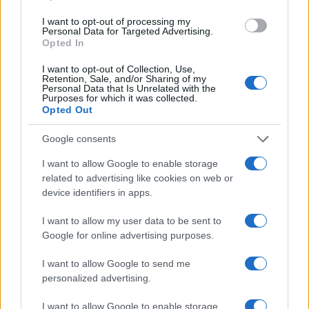
sovraštva, nasilja ali nestrpnosti. Komentarji z žaljivimi,
rasističnimi, diskriminatornimi ali nezakonitimi vsebinami bodo
I want to opt-out of processing my
Personal Data for Targeted Advertising.
odstranjeni.
Pravila komentiranja →
Opted In
I want to opt-out of Collection, Use,
Retention, Sale, and/or Sharing of my
Failed to fetch
Personal Data that Is Unrelated with the
Purposes for which it was collected.
Opted Out
Kategorije:
Slovenija in svet
Google consents
I want to allow Google to enable storage
Baby center
otrok
trgovina
Ključne besede:
related to advertising like cookies on web or
device identifiers in apps.
I want to allow my user data to be sent to
Google for online advertising purposes.
Več iz kategorije Slovenija in svet
I want to allow Google to send me
personalized advertising.
I want to allow Google to enable storage