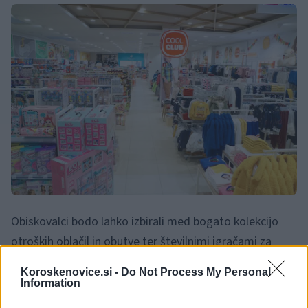
Obiskovalci bodo lahko izbirali med bogato kolekcijo
otroških oblačil in obutve ter številnimi igračami za
otroke
Koroskenovice.si -
Do Not Process My Personal
Information
V Baby Centru bodo z bogato kolekcijo otroške obutve