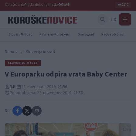
Oglaševanje
Prosta delovna mesta
OGLASI
☁️
21°C
Slovenj Gradec
Ravne na Koroškem
Dravograd
Radlje ob Dravi
Pr
Domov
/
Slovenija in svet
SLOVENIJA IN SVET
V Europarku odpira vrata Baby Center
D.K.
22. november 2019, 21:56
Posodobljeno: 22. november 2019, 21:56
Deli: