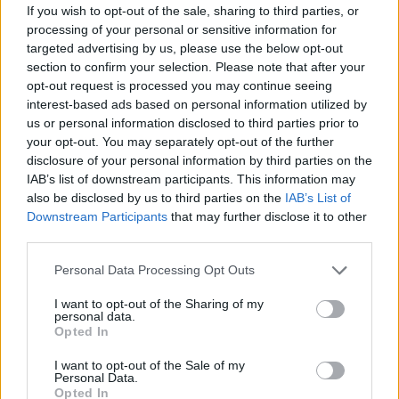
If you wish to opt-out of the sale, sharing to third parties, or
in oblačil Cool Club ter Original Marines poskrbeli za
processing of your personal or sensitive information for
omaro polno inspiracij, ki bo vašim malčkom polepšala
targeted advertising by us, please use the below opt-out
section to confirm your selection. Please note that after your
to jesen.
opt-out request is processed you may continue seeing
interest-based ads based on personal information utilized by
us or personal information disclosed to third parties prior to
Besedilo
: IPPR - agencija za komuniciranje
your opt-out. You may separately opt-out of the further
1 / 4
disclosure of your personal information by third parties on the
IAB’s list of downstream participants. This information may
also be disclosed by us to third parties on the
IAB’s List of
Downstream Participants
that may further disclose it to other
third parties.
Please note that this website/app uses one or more Google
Personal Data Processing Opt Outs
services and may gather and store information including but
not limited to your visit or usage behaviour. You may click to
I want to opt-out of the Sharing of my
personal data.
grant or deny consent to Google and its third-party tags to
Opted In
use your data for below specified purposes in below Google
consent section.
I want to opt-out of the Sale of my
Opozorilo:
Po 297. členu Kazenskega zakonika je
Personal Data.
posameznik kazensko odgovoren za javno spodbujanje
Opted In