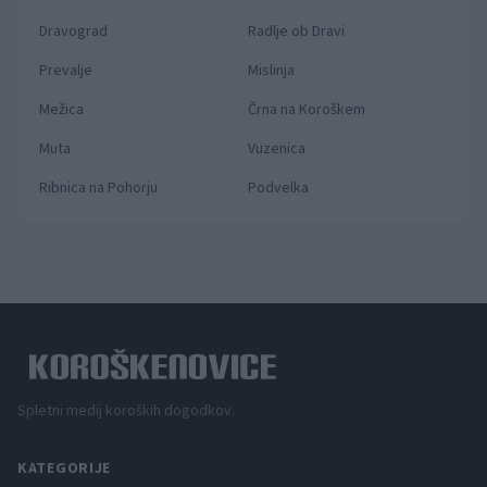
Dravograd
Radlje ob Dravi
Prevalje
Mislinja
Mežica
Črna na Koroškem
Muta
Vuzenica
Ribnica na Pohorju
Podvelka
Spletni medij koroških dogodkov.
KATEGORIJE