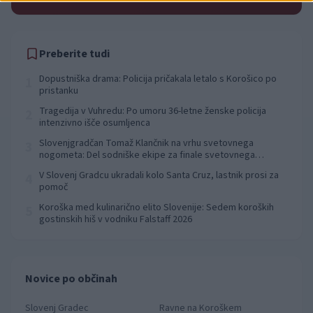
Preberite tudi
Dopustniška drama: Policija pričakala letalo s Korošico po
1
pristanku
Tragedija v Vuhredu: Po umoru 36-letne ženske policija
2
intenzivno išče osumljenca
Slovenjgradčan Tomaž Klančnik na vrhu svetovnega
3
nogometa: Del sodniške ekipe za finale svetovnega
prvenstva
V Slovenj Gradcu ukradali kolo Santa Cruz, lastnik prosi za
4
pomoč
Koroška med kulinarično elito Slovenije: Sedem koroških
5
gostinskih hiš v vodniku Falstaff 2026
Novice po občinah
Slovenj Gradec
Ravne na Koroškem