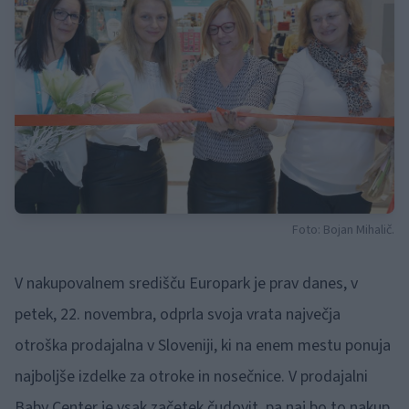
Foto: Bojan Mihalič.
V nakupovalnem središču Europark je prav danes, v
petek, 22. novembra, odprla svoja vrata največja
otroška prodajalna v Sloveniji, ki na enem mestu ponuja
najboljše izdelke za otroke in nosečnice. V prodajalni
Baby Center je vsak začetek čudovit, pa naj bo to nakup