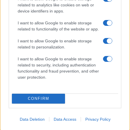
related to analytics like cookies on web or
device identifiers in apps.
Predsednica Pirc Musar po
Predsednica Pirc Musar lažje
prometni nesreči že doma,
poškodovana v prometni
I want to allow Google to enable storage
njena sopotnica ostaja v
nesreči v predoru Kastelec
related to functionality of the website or app.
bolnišnici
I want to allow Google to enable storage
Obvestila
related to personalization.
Izklop elektrike: 424. Nadzorništvo Vuzenica - Območje Orlice
⚡
pred 5 urami
I want to allow Google to enable storage
related to security, including authentication
Izklop elektrike: 421. Nadzorništvo Ravne - Območje Podkraj
⚡
functionality and fraud prevention, and other
pred 5 urami
user protection.
Izklop elektrike: 423. Nadzorništvo Vuzenica - Območje Mute
⚡
pred 5 urami
Izklop elektrike: 420. Nadzorništvo Vuzenica - Območje
⚡
CONFIRM
Spodnja Vižinga, Vas, Št. Janž nad Radljami, Suhi Vrh, Dobrava
pred 5 urami
Izklop elektrike: 422. Nadzorništvo Vuzenica - Območje
⚡
Data Deletion
Data Access
Privacy Policy
Vuhreda
pred 5 urami