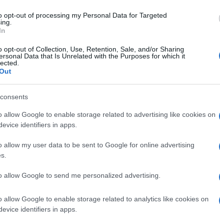
to opt-out of processing my Personal Data for Targeted
ing.
kcijo sprožilo skupaj s Hrvaškim zavodom za javno zdravje, s
In
ke vsi otoki vključeni v županije, v katerih ležijo,
čeprav je
o opt-out of Collection, Use, Retention, Sale, and/or Sharing
ersonal Data that Is Unrelated with the Purposes for which it
drugod v županijah, so sporočili z ministrstva.
lected.
Out
consents
atia.hr
turistom kmalu ob epidemioloških razmerah po
o allow Google to enable storage related to advertising like cookies on
na otokih. Na tej spletni strani
bodo zbrani tudi podatki o
evice identifiers in apps.
 ter kopenskih, morskih in letalskih povezavah z otoki,
o allow my user data to be sent to Google for online advertising
tke, kako lahko pridejo do posameznega otoka.
s.
to allow Google to send me personalized advertising.
strica za turizem Nikolina Brnjac
je izpostavila izredno ve
o turističnih nočitev beležijo na otokih, bivanje turistov na 
o allow Google to enable storage related to analytics like cookies on
evice identifiers in apps.
rediščih na kopnem, še poroča Hina.