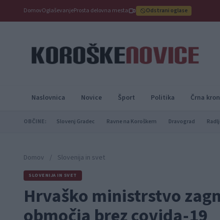
Domov
Oglaševanje
Prosta delovna mesta
Odstrani oglase
Naslovnica
Novice
Šport
Politika
Črna kron
OBČINE:
Slovenj Gradec
Ravne na Koroškem
Dravograd
Radlj
Domov
/
Slovenija in svet
SLOVENIJA IN SVET
Hrvaško ministrstvo zagna
območja brez covida-19