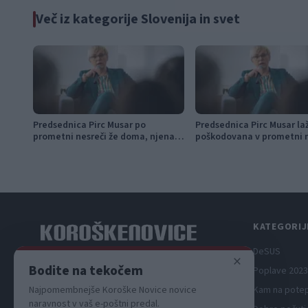
Več iz kategorije Slovenija in svet
Predsednica Pirc Musar po
Predsednica Pirc Musar la
prometni nesreči že doma, njena
poškodovana v prometni n
sopotnica ostaja v bolnišnici
predoru Kastelec
KATEGORIJ
DeSUS
×
Spletni medij koroških dogodkov.
Bodite na tekočem
Poplave 2023
Najpomembnejše Koroške Novice novice
Kam na pote
naravnost v vaš e-poštni predal.