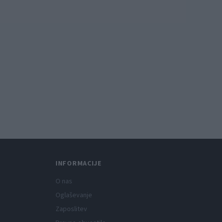
INFORMACIJE
O nas
Oglaševanje
Zaposlitev