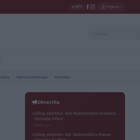
Prijava
☀️
28°C
zenica
Ribnica na Pohorju
Podvelka
Obvestila
Izklop elektrike: 424. Nadzorništvo Vuzenica -
⚡
Območje Orlice
pred 9 urami
Izklop elektrike: 421. Nadzorništvo Ravne -
⚡