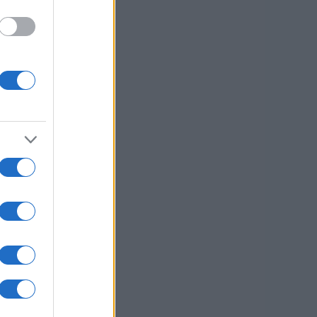
Foto: Pixabay
aj
lik
njih