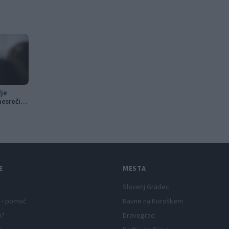
žje
esreči v
E
MESTA
Slovenj Gradec
 - pomoč
Ravne na Koroškem
p?
Dravograd