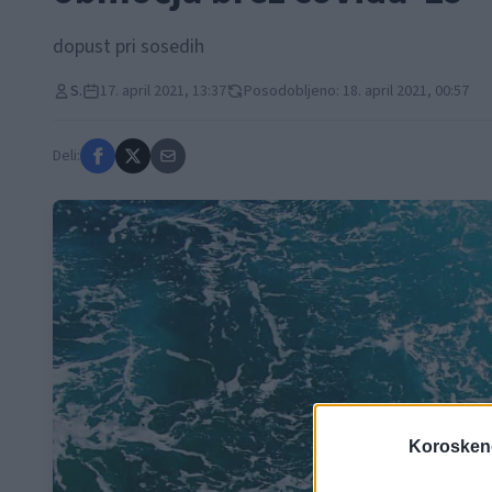
dopust pri sosedih
S.
17. april 2021, 13:37
Posodobljeno: 18. april 2021, 00:57
Deli:
Koroskeno