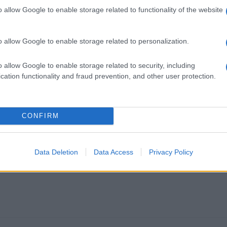
o allow Google to enable storage related to functionality of the website
o allow Google to enable storage related to personalization.
o allow Google to enable storage related to security, including
cation functionality and fraud prevention, and other user protection.
k kazensko odgovoren za javno spodbujanje sovraštva, nasilja ali nestrpno
nitimi vsebinami bodo odstranjeni.
Pravila komentiranja →
CONFIRM
Data Deletion
Data Access
Privacy Policy