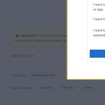
I want t
or app.
I want t
I want t
authenti
Opozorilo:
Po 297. členu Kazenskega zakonika je posamezni
Komentarji z žaljivimi, rasističnimi, diskriminatornimi ali nezako
Failed to fetch
Kategorije:
Slovenija in svet
dopust
Hrvaška
otok
Ključne besede: