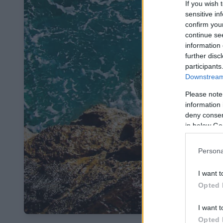
If you wish 
sensitive in
confirm you
continue se
information 
further disc
participants
Downstream 
Please note
information 
deny consent
in below Go
Persona
I want t
Opted 
I want t
Opted 