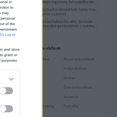
svetovnega nogometa: Del sodniške ekipe
sonal or
za finale svetovnega prvenstva
ection to
V Slovenj Gradcu ukradali kolo Santa Cruz,
4
ou may
lastnik prosi za pomoč
 personal
Koroška med kulinarično elito Slovenije:
5
out of the
Sedem koroških gostinskih hiš v vodniku
 downstream
Falstaff 2026
B’s List of
Novice po občinah
er and store
to grant or
Slovenj Gradec
Ravne na Koroškem
ed purposes
Dravograd
Radlje ob Dravi
Prevalje
Mislinja
Mežica
Črna na Koroškem
Muta
Vuzenica
Ribnica na Pohorju
Podvelka