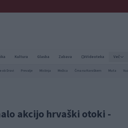
ika
Kultura
Glasba
Zabava
Videoteka
Več
e ob Dravi
Prevalje
Mislinja
Mežica
Črna na Koroškem
Muta
Vu
lo akcijo hrvaški otoki -