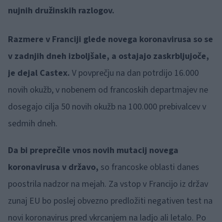
nujnih družinskih razlogov.
Razmere v Franciji glede novega koronavirusa so se
v zadnjih dneh izboljšale, a ostajajo zaskrbljujoče,
je dejal Castex.
V povprečju na dan potrdijo 16.000
novih okužb, v nobenem od francoskih departmajev ne
dosegajo cilja 50 novih okužb na 100.000 prebivalcev v
sedmih dneh.
Da bi preprečile vnos novih mutacij novega
koronavirusa v državo,
so francoske oblasti danes
poostrila nadzor na mejah. Za vstop v Francijo iz držav
zunaj EU bo poslej obvezno predložiti negativen test na
novi koronavirus pred vkrcanjem na ladjo ali letalo. Po