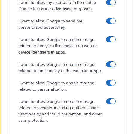
bodo zdravstveno najbolj ogrožene državljane lahko
I want to allow my user data to be sent to
Google for online advertising purposes.
cepili do konca aprila.
I want to allow Google to send me
personalized advertising.
Plenković je na novinarski konferenci po vladni seji
povedal, da spremlja tudi priprave na srečanje
I want to allow Google to enable storage
related to analytics like cookies on web or
Evropskega sveta,
ki bo prihodnji teden v Bruslju.
device identifiers in apps.
Povedal je, da v komunikaciji s kolegi v EU prevladuje
I want to allow Google to enable storage
mnenje, da je treba naročiti čim več cepiva, ga čim
related to functionality of the website or app.
hitreje razdeliti in potem cepiti čim več ljudi.
I want to allow Google to enable storage
related to personalization.
Za tiste države, ki jim je turizem pomemben, pa
I want to allow Google to enable storage
razpravljajo tudi o uvedbi potrdila o cepljenju, je
related to security, including authentication
functionality and fraud prevention, and other
dejal.
Na novinarsko vprašanje, ali je s tem napovedal,
user protection.
da bodo za turiste potrebna potrdila o cepljenju, pa je