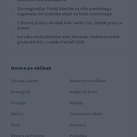
intenzivno išče osumljenca
Slovenjgradčan Tomaž Klančnik na vrhu svetovnega
3
nogometa: Del sodniške ekipe za finale svetovnega
prvenstva
V Slovenj Gradcu ukradali kolo Santa Cruz, lastnik prosi za
4
pomoč
Koroška med kulinarično elito Slovenije: Sedem koroških
5
gostinskih hiš v vodniku Falstaff 2026
Novice po občinah
Slovenj Gradec
Ravne na Koroškem
Dravograd
Radlje ob Dravi
Prevalje
Mislinja
Mežica
Črna na Koroškem
Muta
Vuzenica
Ribnica na Pohorju
Podvelka