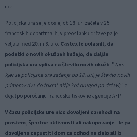
ure.
Policijska ura se je doslej ob 18. uri začela v 25
francoskih departmajih, v preostanku države pa je
veljala med 20. in 6. uro.
Castex je pojasnil, da
podatki o novih okužbah kažejo, da daljša
policijska ura vpliva na število novih okužb
. "
Tam,
kjer se policijska ura začenja ob 18. uri, je število novih
primerov dva do trikrat nižje kot drugod po državi,"
je
dejal po poročanju francoske tiskovne agencije AFP.
V času policijske ure niso dovoljeni sprehodi na
prostem,
športne aktivnosti ali nakupovanje. Je pa
dovoljeno zapustiti dom za odhod na delo ali iz