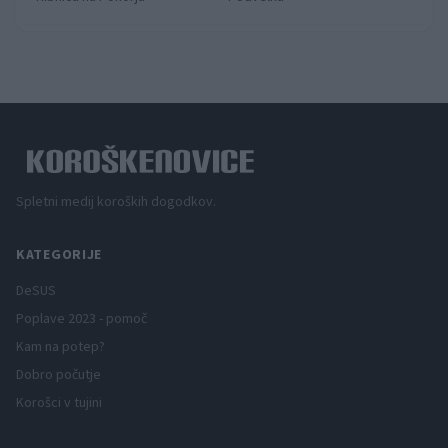
Spletni medij koroških dogodkov.
KATEGORIJE
DeSUS
Poplave 2023 - pomoč
Kam na potep?
Dobro počutje
Korošci v tujini