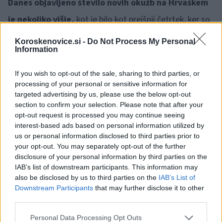
Danes objavljeno število novih okužb na Hrvaškem
je nekoliko višje,
kot je bilo kot prejšnji četrtek, ker so
zaradi praznika dan prej testirali manj ljudi. Minuli
Koroskenovice.si -
Do Not Process My Personal
Information
četrtek so ob 3614 opravljenih testo potrdili 562 novih
okužb. Teden pred tem so ob 8441 testih potrdili 2391
If you wish to opt-out of the sale, sharing to third parties, or
processing of your personal or sensitive information for
novih okužb.
targeted advertising by us, please use the below opt-out
section to confirm your selection. Please note that after your
Glede na danes objavljene podatke lokalnih štabov
opt-out request is processed you may continue seeing
interest-based ads based on personal information utilized by
civilne zaščite
je bilo v minulih 24 urah v primorsko-
us or personal information disclosed to third parties prior to
goranski županiji 66 okužb. Iz istrske županije poročajo
your opt-out. You may separately opt-out of the further
disclosure of your personal information by third parties on the
o 13 novih primerih. Praviloma imajo največje dnevno
IAB’s list of downstream participants. This information may
also be disclosed by us to third parties on the
IAB’s List of
številno novih okužb na območju Zagreba in Splita.
Downstream Participants
that may further disclose it to other
third parties.
Na Hrvaškem je trenutno 5210 aktivnih primerov
Please note that this website/app uses one or more Google
Personal Data Processing Opt Outs