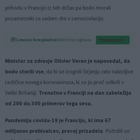
prihodu v Francijo iz teh držav pa bodo morali
posamezniki za sedem dni v samoizolacijo.
🎁
1 mesec brezplačno!
Beri brez oglasov
Preizkusi zdaj
Minister za zdravje Olivier Veran je napovedal, da
bodo storili vse
, da bi se izognili širjenju zelo nalezljive
različice novega koronavirusa, ki so jo prvič odkrili v
Veliki Britaniji.
Trenutno v Franciji na dan zabeležijo
od 200 do 300 primerov tega seva.
Pandemija covida-19 je Francijo, ki ima 67
milijonov prebivalcev, precej prizadela
. Potrdili so