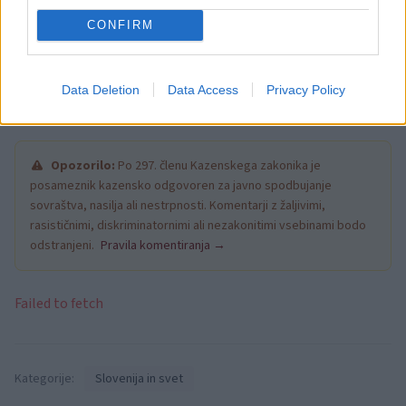
odgovoril, da si
"mnogi kolegi v EU to želijo, ker
CONFIRM
želijo biti odgovorni".
Data Deletion
Data Access
Privacy Policy
Opozorilo:
Po 297. členu Kazenskega zakonika je
posameznik kazensko odgovoren za javno spodbujanje
sovraštva, nasilja ali nestrpnosti. Komentarji z žaljivimi,
rasističnimi, diskriminatornimi ali nezakonitimi vsebinami bodo
odstranjeni.
Pravila komentiranja →
Failed to fetch
Kategorije:
Slovenija in svet