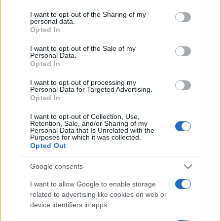
okužbe
. V bolnišnicah se zdravi 1921 covidnih bolnikov,
services and may gather and store information including but
not limited to your visit or usage behaviour. You may click to
I want to opt-out of the Sharing of my
od tega 176 na ventilatorjih. V samoizolaciji je nekaj
personal data.
grant or deny consent to Google and its third-party tags to
Opted In
manj kot 18.300 oseb.
use your data for below specified purposes in below Google
consent section.
I want to opt-out of the Sale of my
Personal Data.
Na Hrvaškem so doslej potrdili skoraj 223.100
Opted In
okužb z novim
koronavirusom. Umrlo je 4517 covidnih
I want to opt-out of processing my
Personal Data for Targeted Advertising.
bolnikov. Okrevalo je 212.370 obolelih. Doslej so testirali
Opted In
več kot 1.102.550 ljudi.
I want to opt-out of Collection, Use,
Retention, Sale, and/or Sharing of my
Personal Data that Is Unrelated with the
Purposes for which it was collected.
Doslej so proti covidu-19 na Hrvaškem cepili več
Opted Out
kot 38.000 ljudi
, je dejal hrvaški premier Andrej
Google consents
Plenković na današnji seji hrvaške vlade. Pričakuje, da
I want to allow Google to enable storage
bodo februarja in marca na Hrvaškem dobili precej več
related to advertising like cookies on web or
device identifiers in apps.
odmerkov cepiva različnih proizvajalcev. Ocenil je, da