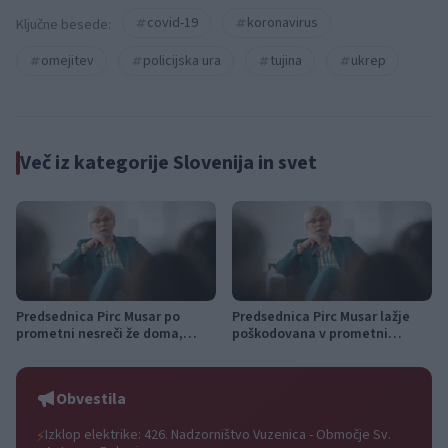
covid-19
koronavirus
Ključne besede:
omejitev
policijska ura
tujina
ukrep
Več iz kategorije Slovenija in svet
Predsednica Pirc Musar po
Predsednica Pirc Musar lažje
prometni nesreči že doma,
poškodovana v prometni
njena sopotnica ostaja v
nesreči v predoru Kastelec
bolnišnici
Obvestila
Izklop elektrike: 426. Nadzorništvo Vuzenica - Območje Sv.
⚡