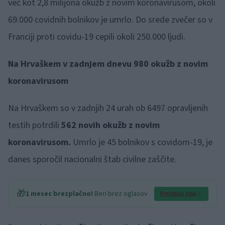
več kot 2,8 milijona okužb z novim koronavirusom, okoli
69.000 covidnih bolnikov je umrlo. Do srede zvečer so v
Franciji proti covidu-19 cepili okoli 250.000 ljudi.
Na Hrvaškem v zadnjem dnevu 980 okužb z novim
koronavirusom
Na Hrvaškem so v zadnjih 24 urah ob 6497 opravljenih
testih potrdili
562 novih okužb z novim
koronavirusom.
Umrlo je 45 bolnikov s covidom-19, je
danes sporočil nacionalni štab civilne zaščite.
🎁
1 mesec brezplačno!
Beri brez oglasov
Preizkusi zdaj