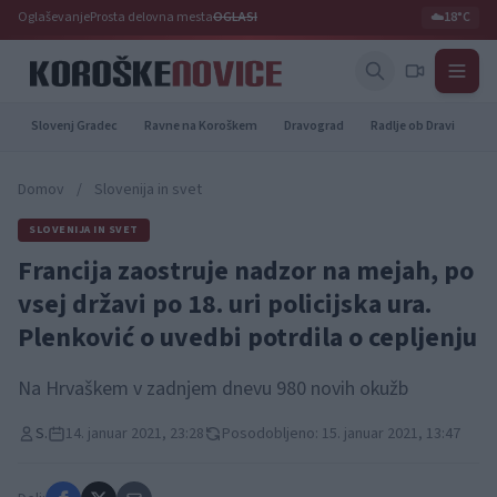
Oglaševanje
Prosta delovna mesta
OGLASI
☁️
18°C
Slovenj Gradec
Ravne na Koroškem
Dravograd
Radlje ob Dravi
Pr
Domov
/
Slovenija in svet
SLOVENIJA IN SVET
Francija zaostruje nadzor na mejah, po
vsej državi po 18. uri policijska ura.
Plenković o uvedbi potrdila o cepljenju
Na Hrvaškem v zadnjem dnevu 980 novih okužb
S.
14. januar 2021, 23:28
Posodobljeno: 15. januar 2021, 13:47