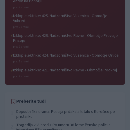
Anton na Pohorju
pred 2 urami
Izklop elektrike: 425. Nadzorništvo Vuzenica - Območje
⚡
Vuhred
pred 2 urami
Izklop elektrike: 429. Nadzorništvo Ravne - Območje Prevalje
⚡
Prisoje
pred 2 urami
Izklop elektrike: 424. Nadzorništvo Vuzenica - Območje Orlice
⚡
pred 2 urami
Izklop elektrike: 421. Nadzorništvo Ravne - Območje Podkraj
⚡
pred 2 urami
Preberite tudi
Dopustniška drama: Policija pričakala letalo s Korošico po
1
pristanku
Tragedija v Vuhredu: Po umoru 36-letne ženske policija
2