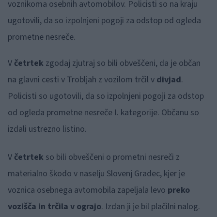
voznikoma osebnih avtomobilov. Policisti so na kraju
ugotovili, da so izpolnjeni pogoji za odstop od ogleda
prometne nesreče.
V
četrtek
zgodaj zjutraj so bili obveščeni, da je občan
na glavni cesti v Trobljah z vozilom trčil v
divjad
.
Policisti so ugotovili, da so izpolnjeni pogoji za odstop
od ogleda prometne nesreče I. kategorije. Občanu so
izdali ustrezno listino.
V
četrtek
so bili obveščeni o prometni nesreči z
materialno škodo v naselju Slovenj Gradec, kjer je
voznica osebnega avtomobila zapeljala levo
preko
vozišča in trčila v ograjo
. Izdan ji je bil plačilni nalog.