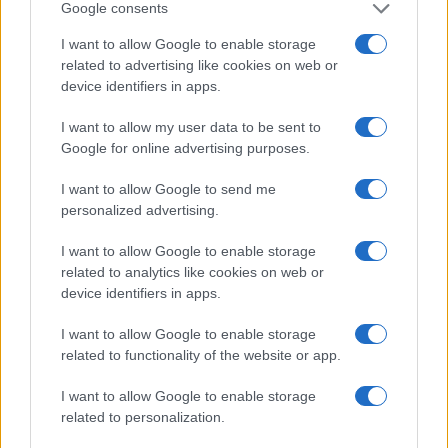
Google consents
Popoldne v
sredo
so sprejeli zahtevo za
obravnavo
I want to allow Google to enable storage
related to advertising like cookies on web or
mednarodne zaščite/azila
, ki jo je podal državljan
device identifiers in apps.
ZDA, in sicer zaradi domnevnega nadlegovanja - vse
I want to allow my user data to be sent to
zaradi njegovih nacionalnosti, verske pripadnosti,
Google for online advertising purposes.
spolne usmerjenosti in članstva v LGBT skupnosti.
I want to allow Google to send me
Nadaljnje postopke v tej zvezi bodo udejanjali v Azilnem
personalized advertising.
domu v Ljubljani, v sklopu Sektorja za postopke za
I want to allow Google to enable storage
related to analytics like cookies on web or
mednarodno zaščito, Direktorata za migracije MNZ R.
device identifiers in apps.
Slovenije.
I want to allow Google to enable storage
related to functionality of the website or app.
V
petek
zvečer je bila patrulja napotena na območje PP
I want to allow Google to enable storage
Ravne na Koroškem, kjer je moški zaradi zdravstvenih
related to personalization.
težav
izgubil zavest in padel po tleh
. Na kraju je bila