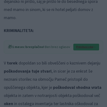
dejansko ni prišlo, saj je prišlo le do besednega spora
med mamo in sinom, ki se ni hotel peljati domov z
mamo.
KRIMINALITETA:
🎁
1 mesec brezplačno!
Beri brez oglasov
Preizkusi zdaj
V
torek
dopoldan so bili obveščeni o kaznivem dejanju
poškodovanja tuje stvari
, in sicer je za enkrat še
neznani storilec na območju Pameč pristopil do
opuščenega objekta, kjer je
poškodoval vhodna vrata
objekta in zatem v notranjosti objekta poškodoval več
oken
in ostalega inventarja ter lastnika oškodoval za