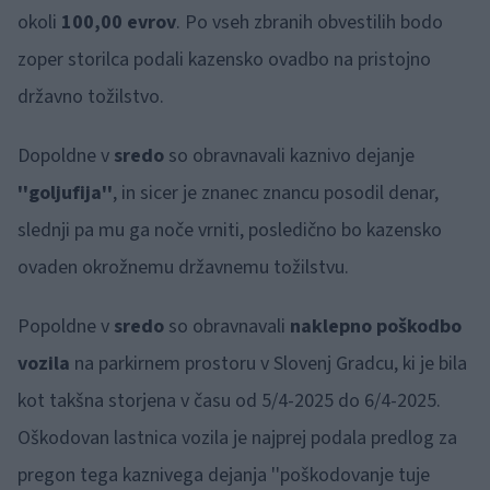
okoli
100,00 evrov
. Po vseh zbranih obvestilih bodo
zoper storilca podali kazensko ovadbo na pristojno
državno tožilstvo.
Dopoldne v
sredo
so obravnavali kaznivo dejanje
''goljufija''
, in sicer je znanec znancu posodil denar,
slednji pa mu ga noče vrniti, posledično bo kazensko
ovaden okrožnemu državnemu tožilstvu.
Popoldne v
sredo
so obravnavali
naklepno poškodbo
vozila
na parkirnem prostoru v Slovenj Gradcu, ki je bila
kot takšna storjena v času od 5/4-2025 do 6/4-2025.
Oškodovan lastnica vozila je najprej podala predlog za
pregon tega kaznivega dejanja ''poškodovanje tuje