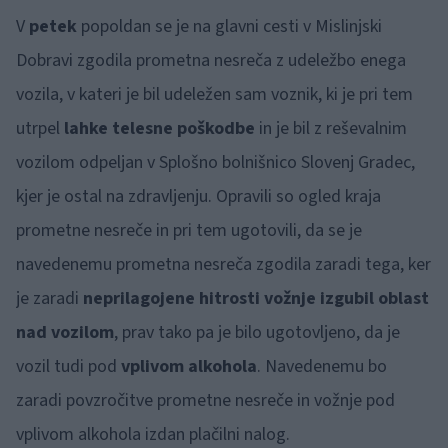
V
petek
popoldan se je na glavni cesti v Mislinjski
Dobravi zgodila prometna nesreča z udeležbo enega
vozila, v kateri je bil udeležen sam voznik, ki je pri tem
utrpel
lahke telesne poškodbe
in je bil z reševalnim
vozilom odpeljan v Splošno bolnišnico Slovenj Gradec,
kjer je ostal na zdravljenju. Opravili so ogled kraja
prometne nesreče in pri tem ugotovili, da se je
navedenemu prometna nesreča zgodila zaradi tega, ker
je zaradi
neprilagojene hitrosti vožnje izgubil oblast
nad vozilom
, prav tako pa je bilo ugotovljeno, da je
vozil tudi pod
vplivom alkohola
. Navedenemu bo
zaradi povzročitve prometne nesreče in vožnje pod
vplivom alkohola izdan plačilni nalog.