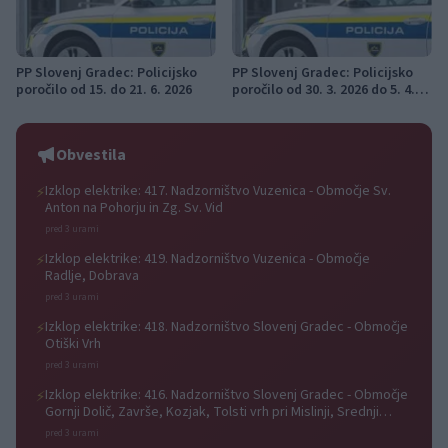
PP Slovenj Gradec: Policijsko
PP Slovenj Gradec: Policijsko
poročilo od 15. do 21. 6. 2026
poročilo od 30. 3. 2026 do 5. 4.
2026
Obvestila
Izklop elektrike: 417. Nadzorništvo Vuzenica - Območje Sv.
⚡
Anton na Pohorju in Zg. Sv. Vid
pred 3 urami
Izklop elektrike: 419. Nadzorništvo Vuzenica - Območje
⚡
Radlje, Dobrava
pred 3 urami
Izklop elektrike: 418. Nadzorništvo Slovenj Gradec - Območje
⚡
Otiški Vrh
pred 3 urami
Izklop elektrike: 416. Nadzorništvo Slovenj Gradec - Območje
⚡
Gornji Dolič, Završe, Kozjak, Tolsti vrh pri Mislinji, Srednji
Dolič, Paka
pred 3 urami