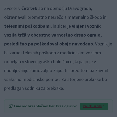
Zvečer v
četrtek
so na območju Dravograda,
obravnavali prometno nesrečo z materialno škodo in
telesnimi poškodbami
, in sicer je
vinjeni voznik
vozila trčil v obcestno varnostno drsno ograjo,
posledično pa poškodoval oboje navedeno
. Voznik je
bil zaradi telesnih poškodb z medicinskim vozilom
odpeljan v slovenjgraško bolnišnico, ki pa jo je v
nadaljevanju samovoljno zapustil, pred tem pa zavrnil
vsakršno medicinsko pomoč. Za storjene prekrške bo
predlagan sodniku za prekrške.
🎁
1 mesec brezplačno!
Beri brez oglasov
Preizkusi zdaj