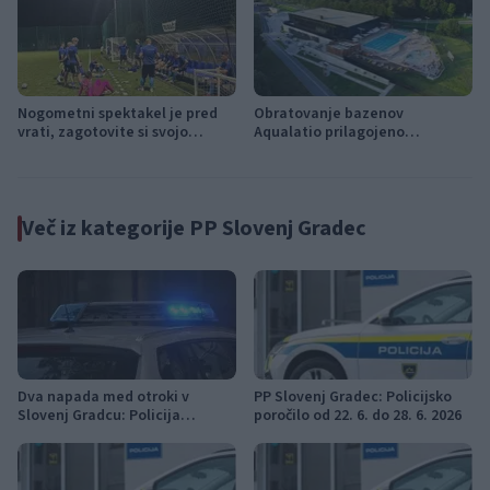
Nogometni spektakel je pred
Obratovanje bazenov
vrati, zagotovite si svojo
Aqualatio prilagojeno
vstopnico pravočasno
vremenskim razmeram
Več iz kategorije PP Slovenj Gradec
Dva napada med otroki v
PP Slovenj Gradec: Policijsko
Slovenj Gradcu: Policija
poročilo od 22. 6. do 28. 6. 2026
vključila tožilstvo in Center za
socialno delo