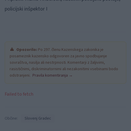
policijski inšpektor I
Opozorilo:
Po 297. členu Kazenskega zakonika je
posameznik kazensko odgovoren za javno spodbujanje
sovraštva, nasilja ali nestrpnosti. Komentarji z žaljivimi,
rasističnimi, diskriminatornimi ali nezakonitimi vsebinami bodo
odstranjeni.
Pravila komentiranja →
Failed to fetch
Občine:
Slovenj Gradec