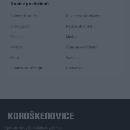
Novice po občinah
Slovenj Gradec
Ravne na Koroškem
Dravograd
Radlje ob Dravi
Prevalje
Mislinja
Mežica
Črna na Koroškem
Muta
Vuzenica
Ribnica na Pohorju
Podvelka
Spletni medij koroških dogodkov.