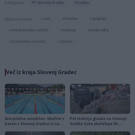
Kategorije:
PP Slovenj Gradec
Kronika
azil
bomba
goljufija
Ključne besede:
mednarodna zaščita
policija
poškodbe
prometna nesreča
tatvina
Več iz kraja Slovenj Gradec
Brezplačna osvežitev: Skočite v
Pol stoletja glasbe na tromeji:
bazen v Slovenj Gradcu in na
Graška Gora obeležuje 50.
Ravnah
jubilejni festival narodno-
zabavne glasbe