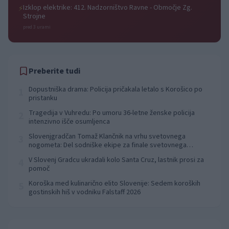
Izklop elektrike: 412. Nadzorništvo Ravne - Območje Zg.
⚡
Strojne
pred 3 urami
Preberite tudi
Dopustniška drama: Policija pričakala letalo s Korošico po
1
pristanku
Tragedija v Vuhredu: Po umoru 36-letne ženske policija
2
intenzivno išče osumljenca
Slovenjgradčan Tomaž Klančnik na vrhu svetovnega
3
nogometa: Del sodniške ekipe za finale svetovnega
prvenstva
V Slovenj Gradcu ukradali kolo Santa Cruz, lastnik prosi za
4
pomoč
Koroška med kulinarično elito Slovenije: Sedem koroških
5
gostinskih hiš v vodniku Falstaff 2026