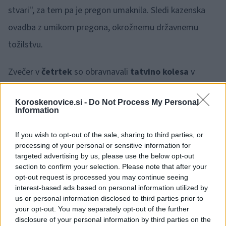
stvari'', za tem pa je pregon umaknila. Sledi kazenska
ovadba z umikom pregona, okrožnemu državnemu
tožilstvu.
Zvečer v
četrtek
so obravnavali
tatvino kolesa
v
naselju Slovenj Gradec, ki je bila sicer storjena tega dne
Koroskenovice.si -
Do Not Process My Personal
v popoldanskem času, in sicer je neznani storilec
Information
nezaklenjeno kolo in kot takšno prosto dostopno
If you wish to opt-out of the sale, sharing to third parties, or
vsakomur,
odtujil
izpred tamkajšnje stanovanjske
processing of your personal or sensitive information for
hiše
. Podana bo kazenska ovadba okrožnemu
targeted advertising by us, please use the below opt-out
section to confirm your selection. Please note that after your
državnemu tožilstvu.
opt-out request is processed you may continue seeing
interest-based ads based on personal information utilized by
us or personal information disclosed to third parties prior to
Zvečer v
nedeljo
so obravnavali še
eno tatvino kolesa
your opt-out. You may separately opt-out of the further
na območju Pameč, ki je bila sicer bila storjena v času
disclosure of your personal information by third parties on the