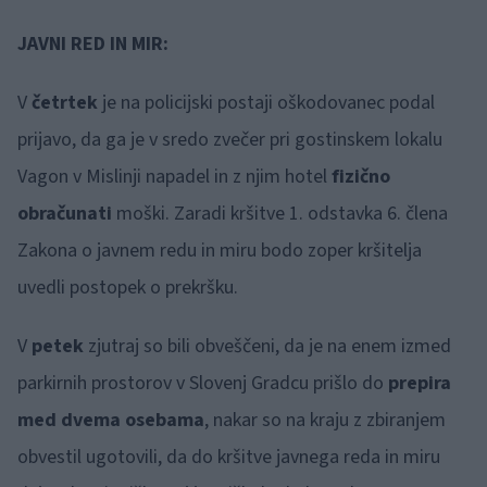
JAVNI RED IN MIR:
V
četrtek
je na policijski postaji oškodovanec podal
prijavo, da ga je v sredo zvečer pri gostinskem lokalu
Vagon v Mislinji napadel in z njim hotel
fizično
obračunati
moški. Zaradi kršitve 1. odstavka 6. člena
Zakona o javnem redu in miru bodo zoper kršitelja
uvedli postopek o prekršku.
V
petek
zjutraj so bili obveščeni, da je na enem izmed
parkirnih prostorov v Slovenj Gradcu prišlo do
prepira
med dvema osebama
, nakar so na kraju z zbiranjem
obvestil ugotovili, da do kršitve javnega reda in miru