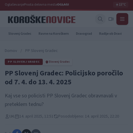
Oglaševanje
Prosta delovna mesta
OGLASI
☀️
15°C
Slovenj Gradec
Ravne na Koroškem
Dravograd
Radlje ob Dravi
Pr
Domov
/
PP Slovenj Gradec
PP SLOVENJ GRADEC
Slovenj Gradec
PP Slovenj Gradec: Policijsko poročilo
od 7. 4. do 13. 4. 2025
Kaj vse so policisti PP Slovenj Gradec obravnavali v
preteklem tednu?
I.H.
14. april 2025, 12:51
Posodobljeno: 14. april 2025, 22:20