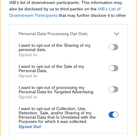
IAB’s list of downstream participants. This information may
od 8/4-2025 do 9/4-2025, in sicer je neznani storilec
also be disclosed by us to third parties on the
IAB’s List of
Downstream Participants
that may further disclose it to other
nezaklenjeno kolo in kot takšno prosto dostopno
third parties.
vsakomur, odtujil izpred tamkajšnje stanovanjske hiše.
Please note that this website/app uses one or more Google
Personal Data Processing Opt Outs
Podana bo kazenska ovadba okrožnemu državnemu
services and may gather and store information including but
not limited to your visit or usage behaviour. You may click to
I want to opt-out of the Sharing of my
tožilstvu.
personal data.
grant or deny consent to Google and its third-party tags to
Opted In
use your data for below specified purposes in below Google
OSTALO:
consent section.
I want to opt-out of the Sale of my
Personal Data.
Opted In
Dopoldne v
sredo
so policisti Policijske postaje Slovenj
I want to opt-out of processing my
Gradec, na območju Legna nad Slovenj Gradcem,
Personal Data for Targeted Advertising.
Opted In
obravnavali
najdbo neeksplodiranega ubojnega
I want to opt-out of Collection, Use,
sredstva
, in sicer minometne mine iz 2. svetovne vojne,
Retention, Sale, and/or Sharing of my
Personal Data that Is Unrelated with the
ki jo je varno odstranil in uničil pirotehnik. Sledi poročilo
Purposes for which it was collected.
Opted Out
okrožnemu državnemu tožilstvu.