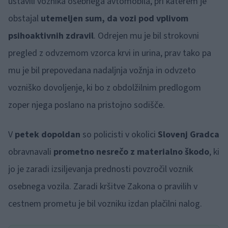
ustavili voznika osebnega avtomobila, pri katerem je
obstajal
utemeljen sum, da vozi pod vplivom
psihoaktivnih zdravil
. Odrejen mu je bil strokovni
pregled z odvzemom vzorca krvi in urina, prav tako pa
mu je bil prepovedana nadaljnja vožnja in odvzeto
vozniško dovoljenje, ki bo z obdolžilnim predlogom
zoper njega poslano na pristojno sodišče.
V
petek dopoldan
so policisti v okolici
Slovenj Gradca
obravnavali
prometno nesrečo z materialno škodo
, ki
jo je zaradi izsiljevanja prednosti povzročil voznik
osebnega vozila. Zaradi kršitve Zakona o pravilih v
cestnem prometu je bil vozniku izdan plačilni nalog.