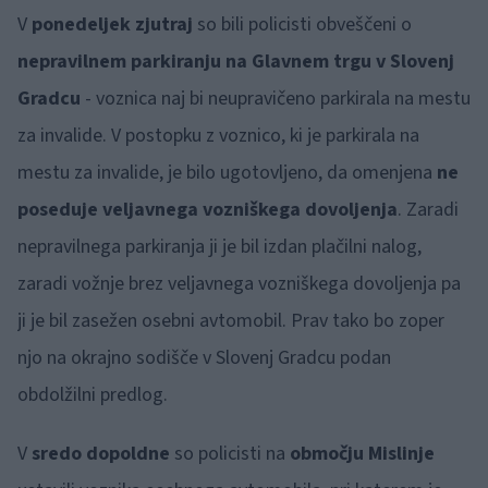
V
ponedeljek zjutraj
so bili policisti obveščeni o
nepravilnem parkiranju na Glavnem trgu v Slovenj
Gradcu
- voznica naj bi neupravičeno parkirala na mestu
za invalide. V postopku z voznico, ki je parkirala na
mestu za invalide, je bilo ugotovljeno, da omenjena
ne
poseduje veljavnega vozniškega dovoljenja
. Zaradi
nepravilnega parkiranja ji je bil izdan plačilni nalog,
zaradi vožnje brez veljavnega vozniškega dovoljenja pa
ji je bil zasežen osebni avtomobil. Prav tako bo zoper
njo na okrajno sodišče v Slovenj Gradcu podan
obdolžilni predlog.
V
sredo dopoldne
so policisti na
območju Mislinje