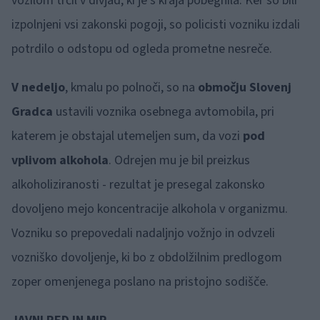
vozilom trčil v divjad, ki je s kraja pobegnila. Ker so bili
izpolnjeni vsi zakonski pogoji, so policisti vozniku izdali
potrdilo o odstopu od ogleda prometne nesreče.
V nedeljo
, kmalu po polnoči, so na
območju Slovenj
Gradca
ustavili voznika osebnega avtomobila, pri
katerem je obstajal utemeljen sum, da vozi
pod
vplivom alkohola
. Odrejen mu je bil preizkus
alkoholiziranosti - rezultat je presegal zakonsko
dovoljeno mejo koncentracije alkohola v organizmu.
Vozniku so prepovedali nadaljnjo vožnjo in odvzeli
vozniško dovoljenje, ki bo z obdolžilnim predlogom
zoper omenjenega poslano na pristojno sodišče.