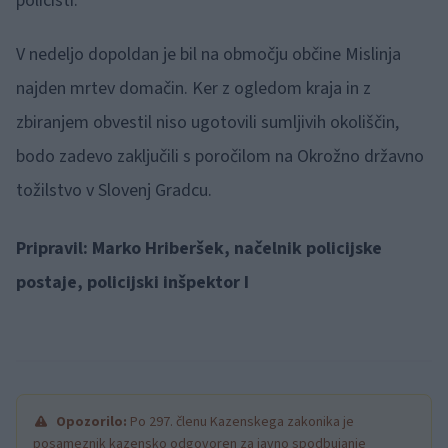
policisti.
V nedeljo dopoldan je bil na območju občine Mislinja
najden mrtev domačin. Ker z ogledom kraja in z
zbiranjem obvestil niso ugotovili sumljivih okoliščin,
bodo zadevo zaključili s poročilom na Okrožno državno
tožilstvo v Slovenj Gradcu.
Pripravil: Marko Hriberšek, načelnik policijske
postaje, policijski inšpektor I
Opozorilo:
Po 297. členu Kazenskega zakonika je
posameznik kazensko odgovoren za javno spodbujanje