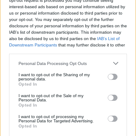
opt-out request is processed you may continue seeing
kazensko ovadbo zoper storilca na Okrožno državno
interest-based ads based on personal information utilized by
us or personal information disclosed to third parties prior to
tožilstvo v Slovenj Gradcu.
your opt-out. You may separately opt-out of the further
disclosure of your personal information by third parties on the
V noči na ponedeljek so bili obveščeni o kaznivih dejanjih
IAB’s list of downstream participants. This information may
also be disclosed by us to third parties on the
IAB’s List of
grožnje ter lahke telesne poškodbe
- na območju
Downstream Participants
that may further disclose it to other
občine Mislinja so se
med zabavo sprli znanci
, zaradi
third parties.
česar je osumljenka telesno poškodovala znanko,
Please note that this website/app uses one or more Google
Personal Data Processing Opt Outs
services and may gather and store information including but
kasneje pa ji je, skupaj s partnerjem, zagrozila z
not limited to your visit or usage behaviour. You may click to
I want to opt-out of the Sharing of my
personal data.
grant or deny consent to Google and its third-party tags to
napadom na njeno življenje in telo. Po vseh zbranih
Opted In
use your data for below specified purposes in below Google
obvestilih in dokazih bodo policisti zoper storilca in
consent section.
I want to opt-out of the Sale of my
Personal Data.
storilko podali kazenske ovadbe na Okrožno državno
Opted In
tožilstvo v Slovenj Gradcu.
I want to opt-out of processing my
Personal Data for Targeted Advertising.
Opted In
OSTALO