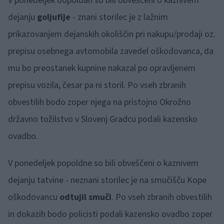
V ponedeljek dopoldan so bili obveščeni o kaznivem
dejanju
goljufije
- znani storilec je z lažnim
prikazovanjem dejanskih okoliščin pri nakupu/prodaji oz.
prepisu osebnega avtomobila zavedel oškodovanca, da
mu bo preostanek kupnine nakazal po opravljenem
prepisu vozila, česar pa ni storil. Po vseh zbranih
obvestilih bodo zoper njega na pristojno Okrožno
državno tožilstvo v Slovenj Gradcu podali kazensko
ovadbo.
V ponedeljek popoldne so bili obveščeni o kaznivem
dejanju tatvine - neznani storilec je na smučišču Kope
oškodovancu
odtujil smuči
. Po vseh zbranih obvestilih
in dokazih bodo policisti podali kazensko ovadbo zoper