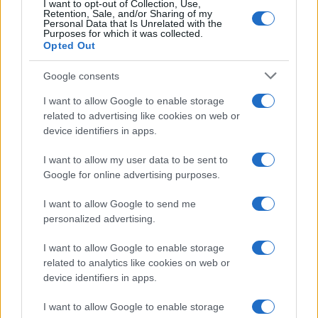
I want to opt-out of Collection, Use,
Retention, Sale, and/or Sharing of my
V soboto popoldan je občanka na območju Slovenj
Personal Data that Is Unrelated with the
Purposes for which it was collected.
Opted Out
Gradca našla denarnico. Dostavila jo je na tukajšnjo
policijsko postajo, policisti jo bodo v nadaljevanju vrnili
Google consents
lastnici.
I want to allow Google to enable storage
related to advertising like cookies on web or
device identifiers in apps.
V soboto popoldan je bil v
Mislinji, v strugi reke
Mislinje
, najden
mrtev domačin
. Z ogledom kraja in z
I want to allow my user data to be sent to
Google for online advertising purposes.
zbiranjem obvestil policisti niso ugotovili sumljivih
I want to allow Google to send me
okoliščin. Po vseh zbranih obvestilih bodo zadevo
personalized advertising.
zaključili s poročilom na Okrožno državno tožilstvo v
I want to allow Google to enable storage
Slovenj Gradcu.
related to analytics like cookies on web or
device identifiers in apps.
V nedeljo dopoldne je bil na območju občine
Slovenj
I want to allow Google to enable storage