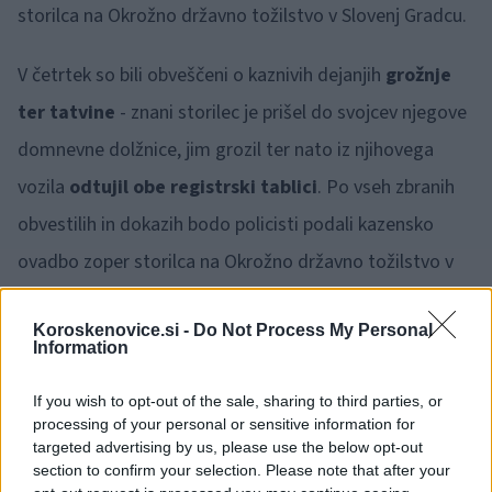
storilca na Okrožno državno tožilstvo v Slovenj Gradcu.
V četrtek so bili obveščeni o kaznivih dejanjih
grožnje
ter tatvine
- znani storilec je prišel do svojcev njegove
domnevne dolžnice, jim grozil ter nato iz njihovega
vozila
odtujil obe registrski tablici
. Po vseh zbranih
obvestilih in dokazih bodo policisti podali kazensko
ovadbo zoper storilca na Okrožno državno tožilstvo v
Slovenj Gradcu.
Koroskenovice.si -
Do Not Process My Personal
Information
Tudi v nedeljo zvečer so bili policisti obveščeni o
kaznivem dejanju tatvine, in sicer je neznani storilec na
If you wish to opt-out of the sale, sharing to third parties, or
processing of your personal or sensitive information for
smučišču Kope oškodovancu
odtujil smuči
. Po vseh
targeted advertising by us, please use the below opt-out
zbranih obvestilih in dokazih bodo policisti podali
section to confirm your selection. Please note that after your