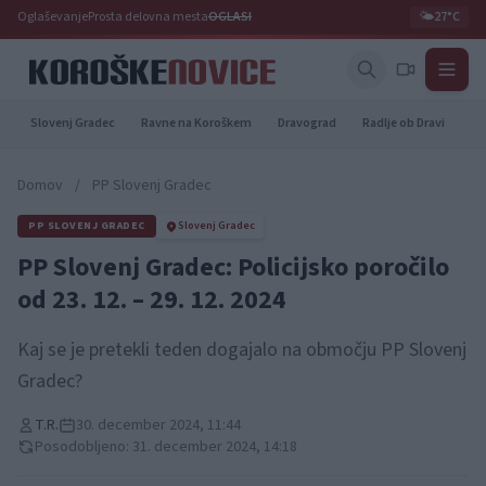
Oglaševanje
Prosta delovna mesta
OGLASI
🌤️
27°C
Slovenj Gradec
Ravne na Koroškem
Dravograd
Radlje ob Dravi
Pr
Domov
/
PP Slovenj Gradec
PP SLOVENJ GRADEC
Slovenj Gradec
PP Slovenj Gradec: Policijsko poročilo
od 23. 12. – 29. 12. 2024
Kaj se je pretekli teden dogajalo na območju PP Slovenj
Gradec?
T.R.
30. december 2024, 11:44
Posodobljeno: 31. december 2024, 14:18