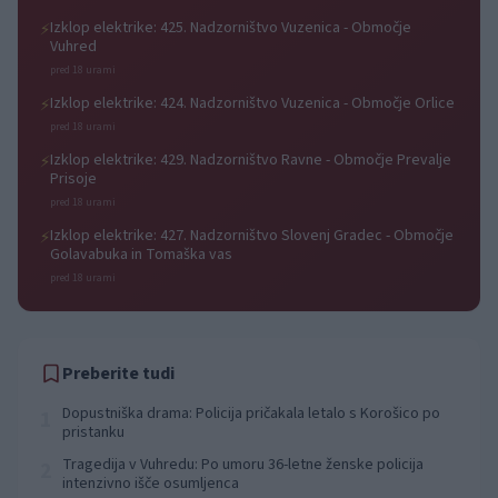
Izklop elektrike: 425. Nadzorništvo Vuzenica - Območje
⚡
Vuhred
pred 18 urami
Izklop elektrike: 424. Nadzorništvo Vuzenica - Območje Orlice
⚡
pred 18 urami
Izklop elektrike: 429. Nadzorništvo Ravne - Območje Prevalje
⚡
Prisoje
pred 18 urami
Izklop elektrike: 427. Nadzorništvo Slovenj Gradec - Območje
⚡
Golavabuka in Tomaška vas
pred 18 urami
Preberite tudi
Dopustniška drama: Policija pričakala letalo s Korošico po
1
pristanku
Tragedija v Vuhredu: Po umoru 36-letne ženske policija
2
intenzivno išče osumljenca