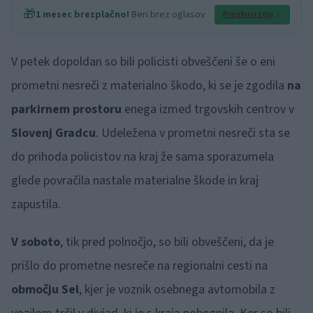
🎁
1 mesec brezplačno!
Beri brez oglasov
Preizkusi zdaj
V petek dopoldan so bili policisti obveščeni še o eni
prometni nesreči z materialno škodo, ki se je zgodila
na
parkirnem prostoru
enega izmed trgovskih centrov v
Slovenj Gradcu
. Udeležena v prometni nesreči sta se
do prihoda policistov na kraj že sama sporazumela
glede povračila nastale materialne škode in kraj
zapustila.
V soboto
, tik pred polnočjo, so bili obveščeni, da je
prišlo do prometne nesreče na regionalni cesti na
območju Sel
, kjer je voznik osebnega avtomobila z