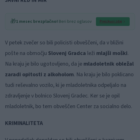
JAVNI RED IN MIR
🎁
1 mesec brezplačno!
Beri brez oglasov
Preizkusi zdaj
V petek zvečer so bili policisti obveščeni, da v bližini
pošte na območju
Slovenj Gradca
leži
mlajši moški
.
Na kraju je bilo ugotovljeno, da je
mladoletnik obležal
zaradi opitosti z alkoholom
. Na kraju je bilo poklicano
tudi reševalno vozilo, ki je mladoletnika odpeljalo na
zdravljenje v bolnico Slovenj Gradec. Ker se je opil
mladoletnik, bo tem obveščen Center za socialno delo.
KRIMINALITETA