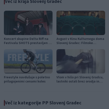
Več iz kraja Slovenj Gradec
Koncert skupine Delta Riff na
Avgust v Kinu Kulturnega doma
Festivalu SHOTS prestavljen na
Slovenj Gradec: Filmske
jutri
premiere, napete zgodbe in
počitniški kino
Freestyle navdušuje s poletno
Vlom v hišo pri Slovenj Gradcu,
prilagojenimi cenami koles
lastniki ostali brez orodja in
modema
Več iz kategorije PP Slovenj Gradec