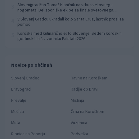
Slovenjgradčan Tomaž Klančnik na vrhu svetovnega
3
nogometa: Del sodniške ekipe za finale svetovnega
prvenstva
V Slovenj Gradcu ukradali kolo Santa Cruz, lastnik prosi za
4
pomoč
Koroška med kulinarično elito Slovenije: Sedem koroških
5
gostinskih hiš v vodniku Falstaff 2026
Novice po občinah
Slovenj Gradec
Ravne na Koroškem
Dravograd
Radlje ob Dravi
Prevalje
Mislinja
Mežica
Črna na Koroškem
Muta
Vuzenica
Ribnica na Pohorju
Podvelka