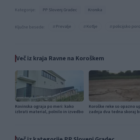
Kategorije:
PP Slovenj Gradec
Kronika
Prevalje
Kotlje
policijsko poro
Ključne besede:
Več iz kraja Ravne na Koroškem
Kovinska ograja po meri: kako
Koroške reke so opazno u
izbrati material, polnilo in izvedbo
zadnja dva tedna skoraj b
Več iz kategorije PP Slovenj Gradec