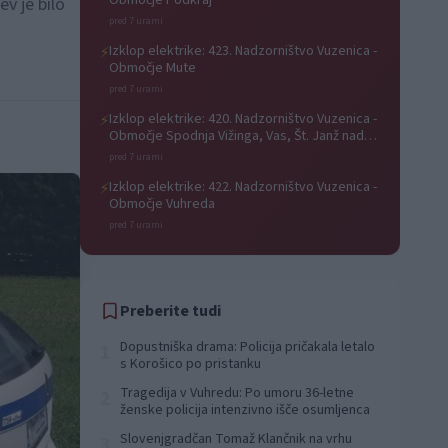
Območje Podkraj
ev je bilo
pred 7 urami
Izklop elektrike: 423. Nadzorništvo Vuzenica -
⚡
Območje Mute
pred 7 urami
Izklop elektrike: 420. Nadzorništvo Vuzenica -
⚡
Območje Spodnja Vižinga, Vas, Št. Janž nad
Radljami, Suhi Vrh, Dobrava
pred 7 urami
Izklop elektrike: 422. Nadzorništvo Vuzenica -
⚡
Območje Vuhreda
pred 7 urami
Preberite tudi
Dopustniška drama: Policija pričakala letalo
1
s Korošico po pristanku
Tragedija v Vuhredu: Po umoru 36-letne
2
ženske policija intenzivno išče osumljenca
Slovenjgradčan Tomaž Klančnik na vrhu
3