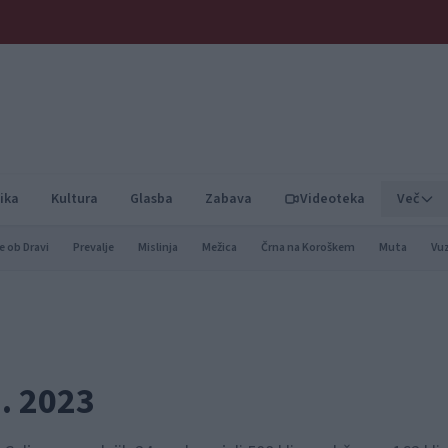
ika
Kultura
Glasba
Zabava
Videoteka
Več
e ob Dravi
Prevalje
Mislinja
Mežica
Črna na Koroškem
Muta
Vu
2. 2023