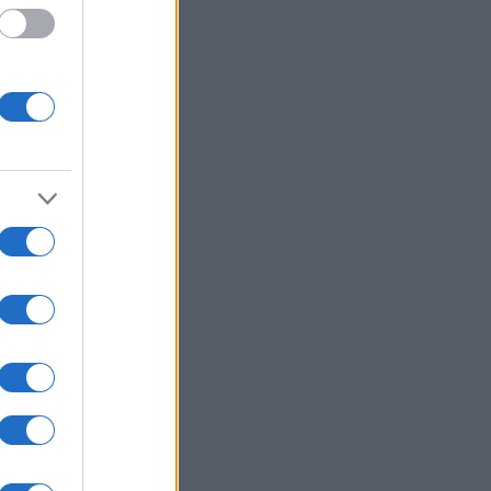
usi zdaj
el.
so