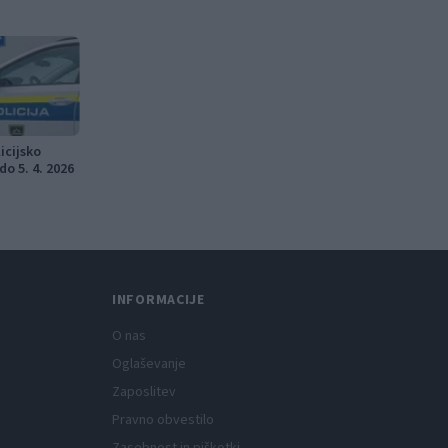
icijsko
do 5. 4. 2026
INFORMACIJE
O nas
Oglaševanje
Zaposlitev
Pravno obvestilo