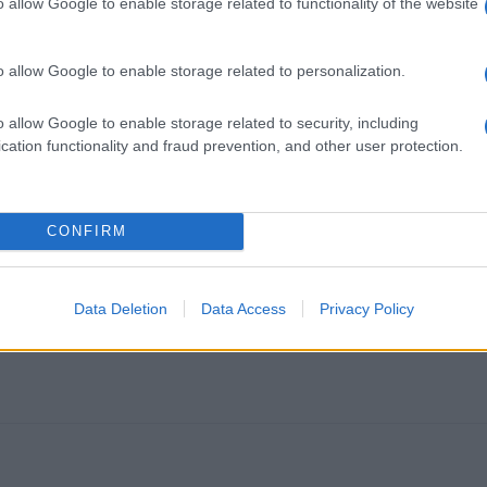
o allow Google to enable storage related to functionality of the website
ali tatvino okoli 500 litrov goriva, ki ga je neznani storilec
la.
o allow Google to enable storage related to personalization.
o allow Google to enable storage related to security, including
cation functionality and fraud prevention, and other user protection.
CONFIRM
k kazensko odgovoren za javno spodbujanje sovraštva, nasilja ali nestrpno
nitimi vsebinami bodo odstranjeni.
Pravila komentiranja →
Data Deletion
Data Access
Privacy Policy