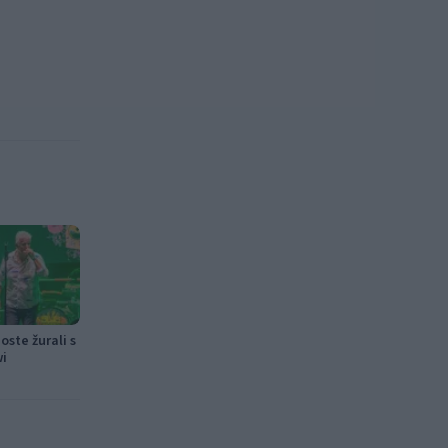
ste žurali s
wi