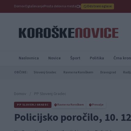
Domov
Oglaševanje
Prosta delovna mesta
Odstrani oglase
Naslovnica
Novice
Šport
Politika
Črna kron
OBČINE:
Slovenj Gradec
Ravne na Koroškem
Dravograd
Radlj
Domov
/
PP Slovenj Gradec
PP SLOVENJ GRADEC
Ravne na Koroškem
Prevalje
Policijsko poročilo, 10. 1