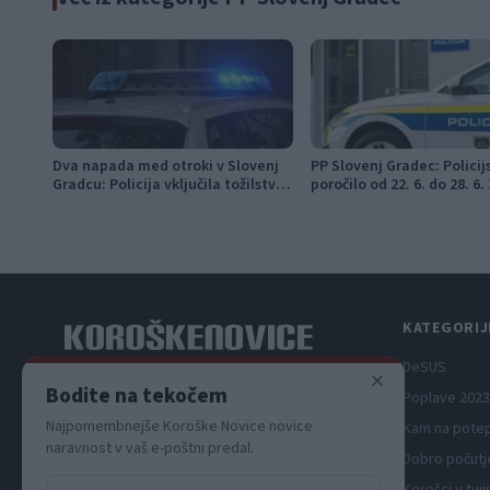
Dva napada med otroki v Slovenj
PP Slovenj Gradec: Policij
Gradcu: Policija vključila tožilstvo
poročilo od 22. 6. do 28. 6.
in Center za socialno delo
KATEGORIJ
DeSUS
×
Spletni medij koroških dogodkov.
Bodite na tekočem
Poplave 2023
Najpomembnejše Koroške Novice novice
Kam na pote
naravnost v vaš e-poštni predal.
Dobro počutj