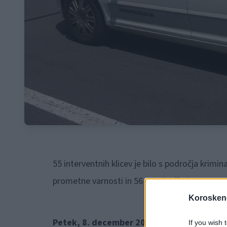
55 interventnih klicev je bilo s področja krimin
prometne varnosti in 56 s področja javnega red
Koroskeno
Petek, 8. december 2023
If you wish 