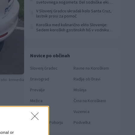
svetovnega nogometa: Del sodniške ekipe
za finale svetovnega prvenstva
V Slovenj Gradcu ukradali kolo Santa Cruz,
4
lastnik prosi za pomoč
Koroška med kulinarično elito Slovenije:
5
Sedem koroških gostinskih hiš v vodniku
Falstaff 2026
Novice po občinah
Slovenj Gradec
Ravne na Koroškem
Dravograd
Radlje ob Dravi
Foto: knmedia
Prevalje
Mislinja
Mežica
Črna na Koroškem
Muta
Vuzenica
Ribnica na Pohorju
Podvelka
sonal or