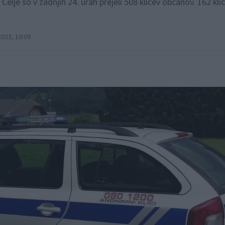
lje so v zadnjih 24. urah prejeli 508 klicev občanov. 162 klic
023, 10:09