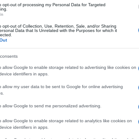
to opt-out of processing my Personal Data for Targeted
ing.
In
o opt-out of Collection, Use, Retention, Sale, and/or Sharing
ersonal Data that Is Unrelated with the Purposes for which it
lected.
Out
Preizk
consents
o allow Google to enable storage related to advertising like cookies on
tanovanjsko hišo. Po prvih podatkih ni storilec ničesar ukrad
evice identifiers in apps.
o allow my user data to be sent to Google for online advertising
a je
v Rakitovcu
zagorela stanovanjska hiša. Zagorelo je pri
s.
nika, ki je v hiši živel sam, in se je med požarom nadihal dima, 
to allow Google to send me personalized advertising.
o allow Google to enable storage related to analytics like cookies on
evice identifiers in apps.