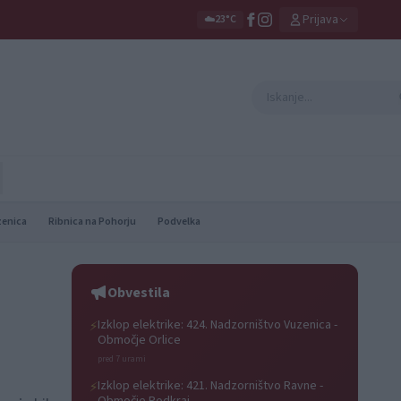
Prijava
☁️
23°C
zenica
Ribnica na Pohorju
Podvelka
Obvestila
Izklop elektrike: 424. Nadzorništvo Vuzenica -
⚡
Območje Orlice
pred 7 urami
Izklop elektrike: 421. Nadzorništvo Ravne -
⚡