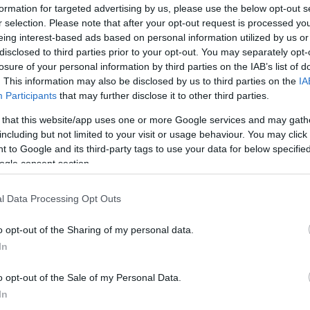
formation for targeted advertising by us, please use the below opt-out s
r selection. Please note that after your opt-out request is processed y
o hišo. Storilec je ukradel gotovino in ročno uro.
eing interest-based ads based on personal information utilized by us or
disclosed to third parties prior to your opt-out. You may separately opt-
li tudi
v Spodnjem Sečovem
. V tem primeru je storilec ukr
losure of your personal information by third parties on the IAB’s list of
. This information may also be disclosed by us to third parties on the
IA
Participants
that may further disclose it to other third parties.
 that this website/app uses one or more Google services and may gath
including but not limited to your visit or usage behaviour. You may click 
Preizk
 to Google and its third-party tags to use your data for below specifi
ogle consent section.
i zabojnik. Ukradel je agregat, pnevmatsko kladivo in nekaj
l Data Processing Opt Outs
o opt-out of the Sharing of my personal data.
eterinarsko postajo,
v Dovžah
pa poskus vloma v gradbeni
In
o opt-out of the Sale of my Personal Data.
In
li vloma v svečomata. Storilec je v obeh primerih škodo