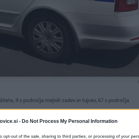
alitete, 9 s področja mejnih zadev in tujcev, 67 s področja
a in miru.
vice.si -
Do Not Process My Personal Information
to opt-out of the sale, sharing to third parties, or processing of your per