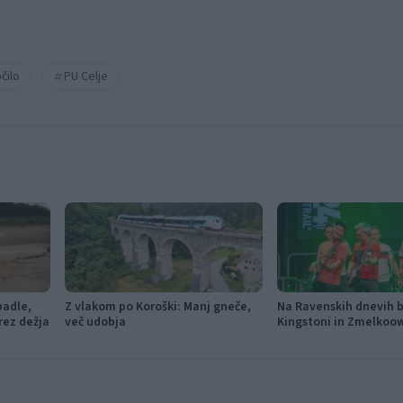
čilo
PU Celje
padle,
Z vlakom po Koroški: Manj gneče,
Na Ravenskih dnevih bo
rez dežja
več udobja
Kingstoni in Zmelkoo