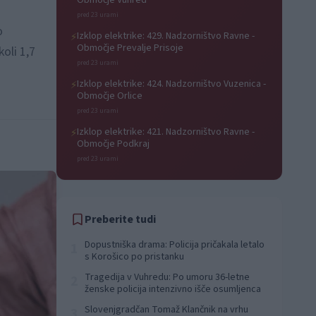
Območje Vuhred
pred 23 urami
o
Izklop elektrike: 429. Nadzorništvo Ravne -
⚡
Območje Prevalje Prisoje
oli 1,7
pred 23 urami
Izklop elektrike: 424. Nadzorništvo Vuzenica -
⚡
Območje Orlice
pred 23 urami
Izklop elektrike: 421. Nadzorništvo Ravne -
⚡
Območje Podkraj
pred 23 urami
Preberite tudi
Dopustniška drama: Policija pričakala letalo
1
s Korošico po pristanku
Tragedija v Vuhredu: Po umoru 36-letne
2
ženske policija intenzivno išče osumljenca
Slovenjgradčan Tomaž Klančnik na vrhu
3