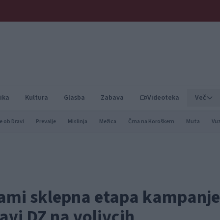
ika
Kultura
Glasba
Zabava
Videoteka
Več
e ob Dravi
Prevalje
Mislinja
Mežica
Črna na Koroškem
Muta
Vu
kami sklepna etapa kampanje
avi DZ na volivcih