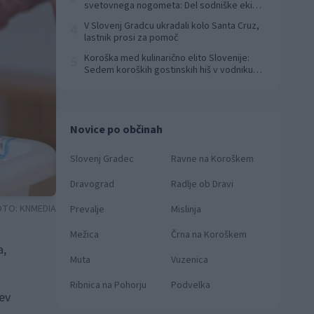
svetovnega nogometa: Del sodniške ekipe
za finale svetovnega prvenstva
V Slovenj Gradcu ukradali kolo Santa Cruz,
4
lastnik prosi za pomoč
Koroška med kulinarično elito Slovenije:
5
Sedem koroških gostinskih hiš v vodniku
Falstaff 2026
Novice po občinah
Slovenj Gradec
Ravne na Koroškem
Dravograd
Radlje ob Dravi
OTO:
KNMEDIA
Prevalje
Mislinja
Mežica
Črna na Koroškem
a,
Muta
Vuzenica
Ribnica na Pohorju
Podvelka
cev