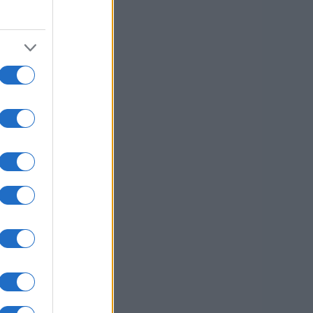
, ki
di v
e
i