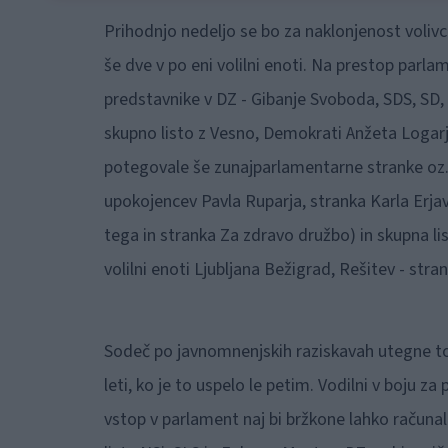
Prihodnjo nedeljo se bo za naklonjenost volivc
še dve v po eni volilni enoti. Na prestop parla
predstavnike v DZ - Gibanje Svoboda, SDS, SD, 
skupno listo z Vesno, Demokrati Anžeta Logarja 
potegovale še zunajparlamentarne stranke oz. li
upokojencev Pavla Ruparja, stranka Karla Erjav
tega in stranka Za zdravo družbo) in skupna lis
volilni enoti Ljubljana Bežigrad, Rešitev - stra
Sodeč po javnomnenjskih raziskavah utegne tok
leti, ko je to uspelo le petim. Vodilni v boju z
vstop v parlament naj bi bržkone lahko računal