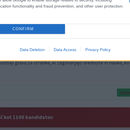
cation functionality and fraud prevention, and other user protection.
m življenju odločajo drugi. Na posebni spletni strani pa volivc
 tokrat podali na volitve. Odzive na spletni strani tudi
CONFIRM
Data Deletion
Data Access
Privacy Policy
v tudi tokrat vključila Cerkev, ki med drugim vernike nagovarj
ddaji glasu za stranke, ki zagovarjajo vrednote in nauke, ko
Preizk
eč kot 1100 kandidatov