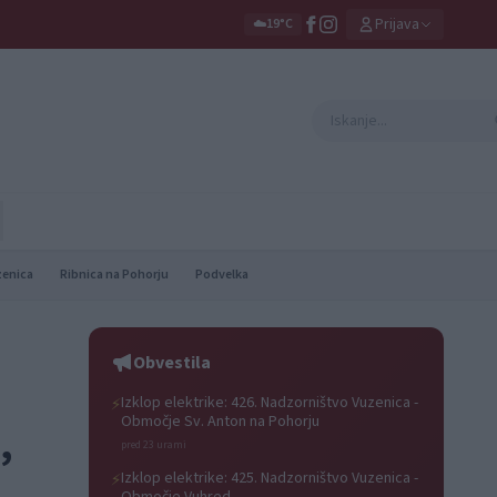
Prijava
☁️
19°C
zenica
Ribnica na Pohorju
Podvelka
Obvestila
Izklop elektrike: 426. Nadzorništvo Vuzenica -
⚡
Območje Sv. Anton na Pohorju
,
pred 23 urami
Izklop elektrike: 425. Nadzorništvo Vuzenica -
⚡