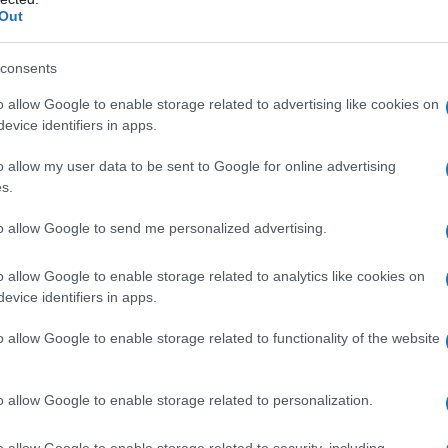
Out
dtem kampanjo zaokrožil na volilni konvenciji Skupaj v akcijo
consents
čni dogodek v centru Ljubljane. Zaključni dogodek načrtujejo tu
o allow Google to enable storage related to advertising like cookies on
evice identifiers in apps.
o allow my user data to be sent to Google for online advertising
s.
to allow Google to send me personalized advertising.
o allow Google to enable storage related to analytics like cookies on
ivilna družba, od koder se vrstijo pozivi volivcem, da se
evice identifiers in apps.
m pa različne organizacije tudi izpostavljajo, kaj vse je po
o allow Google to enable storage related to functionality of the website
nju o prihodnji sestavi parlamenta.
o allow Google to enable storage related to personalization.
titut 8. marec, civilna iniciativa Glas ljudstva, zavod Danes j
ubljana Pride, za petek napoveduje shod na Trgu republike. Pr
o allow Google to enable storage related to security, including