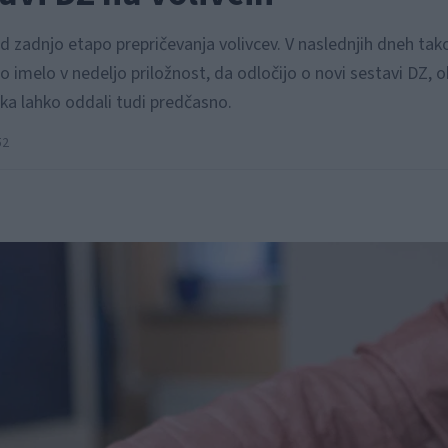
red zadnjo etapo prepričevanja volivcev. V naslednjih dneh tak
 imelo v nedeljo priložnost, da odločijo o novi sestavi DZ, ok
rka lahko oddali tudi predčasno.
52