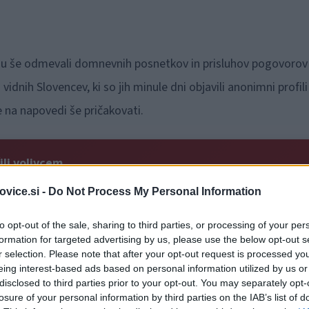
dnu še odmevali domnevnih posnetkov in prisluhov pogovorov
idnih Slovencev, ki so jih minule dni objavili anonimni profili
 na napovedi še pričakovati.
ili volivcem
vice.si -
Do Not Process My Personal Information
anje strankarskih aktivnosti na terenu in na družbenih
to opt-out of the sale, sharing to third parties, or processing of your per
najboljša izbira za vodenje države v prihodnjem mandatu, bod
formation for targeted advertising by us, please use the below opt-out s
r selection. Please note that after your opt-out request is processed y
jih, ki jih v prihodnjem tednu pripravlja več medijev.
eing interest-based ads based on personal information utilized by us or
disclosed to third parties prior to your opt-out. You may separately opt-
 stavijo tudi na nove formate nagovarjanja volivcev. Številni
losure of your personal information by third parties on the IAB’s list of