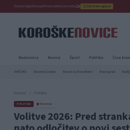
Domov
Oglaševanje
Prosta delovna mesta
Odstrani oglase
Naslovnica
Novice
Šport
Politika
Črna kron
OBČINE:
Slovenj Gradec
Ravne na Koroškem
Dravograd
Radlj
Domov
/
Politika
POLITIKA
Slovenija
Volitve 2026: Pred stran
nato odločitev o novi sest