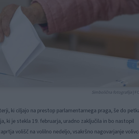
Simbolična fotografija
| F
terji, ki ciljajo na prestop parlamentarnega praga, še do petk
, ki je stekla 19. februarja, uradno zaključila in bo nastopil
aprtja volišč na volilno nedeljo, vsakršno nagovarjanje voliv