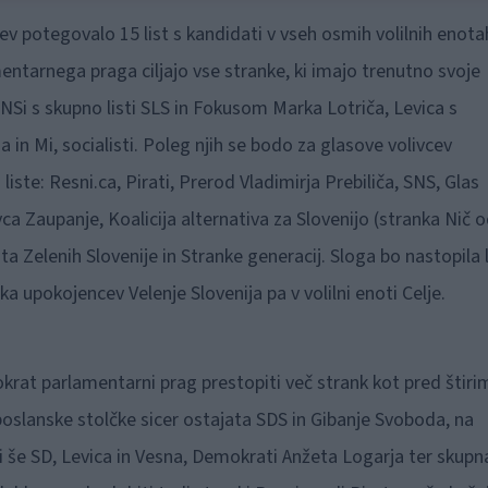
ev potegovalo 15 list s kandidati v vseh osmih volilnih enota
mentarnega praga ciljajo vse stranke, ki imajo trenutno svoje
NSi s skupno listi SLS in Fokusom Marka Lotriča, Levica s
in Mi, socialisti. Poleg njih se bodo za glasove volivcev
ste: Resni.ca, Pirati, Prerod Vladimirja Prebiliča, SNS, Glas
ca Zaupanje, Koalicija alternativa za Slovenijo (stranka Nič 
ta Zelenih Slovenije in Stranke generacij. Sloga bo nastopila 
nka upokojencev Velenje Slovenija pa v volilni enoti Celje.
rat parlamentarni prag prestopiti več strank kot pred štiri
a poslanske stolčke sicer ostajata SDS in Gibanje Svoboda, na
i še SD, Levica in Vesna, Demokrati Anžeta Logarja ter skupn