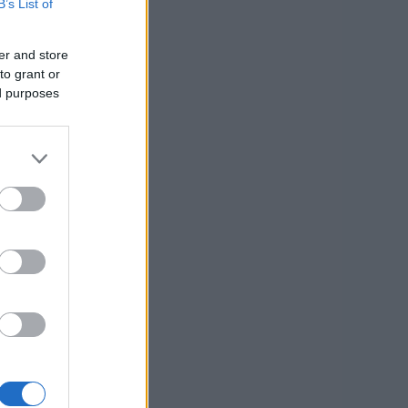
B’s List of
ivce
er and store
to grant or
ed purposes
 s
usi zdaj
e
jem
ek