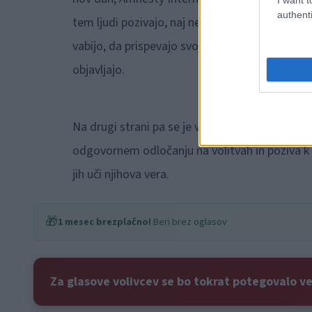
authenti
tem ljudi pozivajo, naj ne pustijo, da o njihove
vabijo, da prispevajo svoj razlog, zakaj se bodo
objavljajo.
Na drugi strani pa se je v nagovarjanje volivce
odgovornem odločanju na volitvah in poziva k o
jih uči njihova vera.
🎁
1 mesec brezplačno!
Beri brez oglasov
Za glasove volivcev se bo tokrat potegovalo v