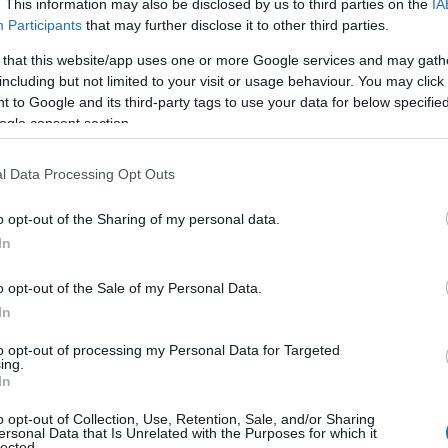
. This information may also be disclosed by us to third parties on the
IA
čili za nastope v najrazličnejših podkastih, kjer pogosto vol
Participants
that may further disclose it to other third parties.
 that this website/app uses one or more Google services and may gath
including but not limited to your visit or usage behaviour. You may click 
 to Google and its third-party tags to use your data for below specifi
ogle consent section.
oristili tudi za zaključne volilne konvencije in večje dogodke,
anje volivcev.
l Data Processing Opt Outs
o opt-out of the Sharing of my personal data.
Preizk
In
o opt-out of the Sale of my Personal Data.
ljučnih dogodkih denimo za ponedeljek napovedujejo pogovorn
In
ovor Slovenija danes in jutri med poslancem Lenartom Žavbi
to opt-out of processing my Personal Data for Targeted
ing.
nom. Sokoordinator Levice Luka Mesec in filozof Slavoj Žiž
In
orila o vlogi Slovenije v spreminjajočem se svetu in drugih
o opt-out of Collection, Use, Retention, Sale, and/or Sharing
ersonal Data that Is Unrelated with the Purposes for which it
ihajajočih volitvah.
lected.