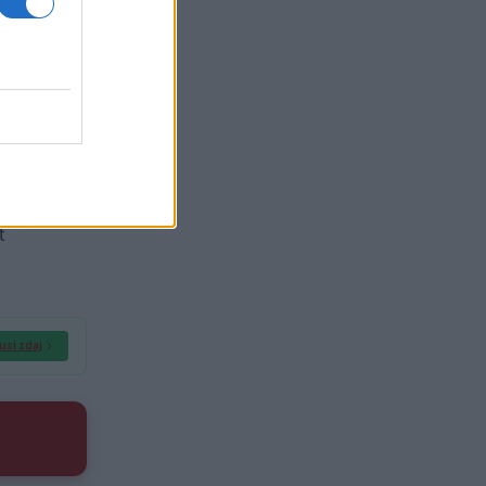
e
a k
t
usi zdaj