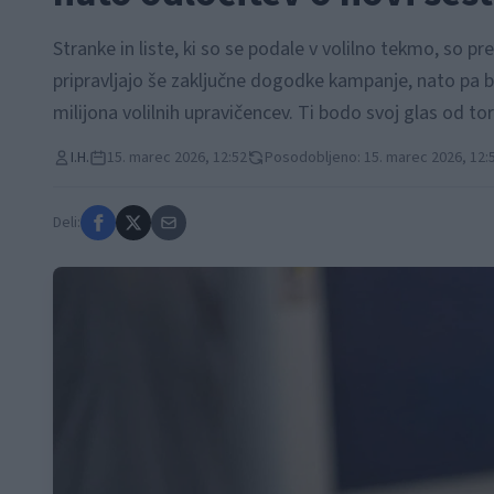
Stranke in liste, ki so se podale v volilno tekmo, so p
pripravljajo še zaključne dogodke kampanje, nato pa bo
milijona volilnih upravičencev. Ti bodo svoj glas od to
I.H.
15. marec 2026, 12:52
Posodobljeno: 15. marec 2026, 12:
Deli: