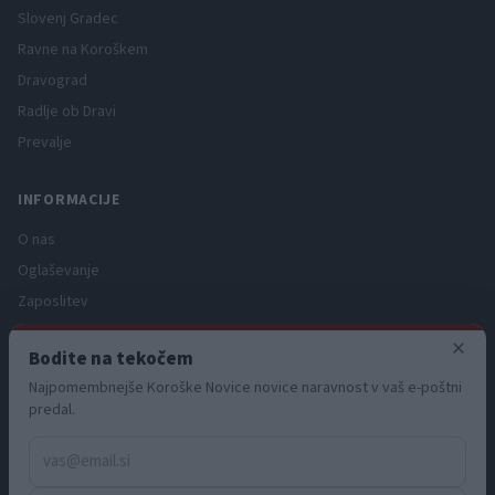
Slovenj Gradec
Ravne na Koroškem
Dravograd
Radlje ob Dravi
Prevalje
INFORMACIJE
O nas
Oglaševanje
Zaposlitev
Pravno obvestilo
×
Bodite na tekočem
Zasebnost in piškotki
Najpomembnejše Koroške Novice novice naravnost v vaš e-poštni
Storitve
predal.
Naročnine
Pogoji uporabe
Pravila volilne kampanje