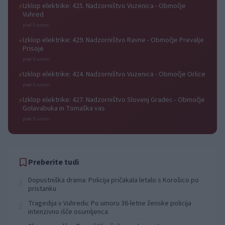
Izklop elektrike: 425. Nadzorništvo Vuzenica - Območje
⚡
Vuhred
pred 5 urami
Izklop elektrike: 429. Nadzorništvo Ravne - Območje Prevalje
⚡
Prisoje
pred 5 urami
Izklop elektrike: 424. Nadzorništvo Vuzenica - Območje Orlice
⚡
pred 5 urami
Izklop elektrike: 427. Nadzorništvo Slovenj Gradec - Območje
⚡
Golavabuka in Tomaška vas
pred 5 urami
Preberite tudi
Dopustniška drama: Policija pričakala letalo s Korošico po
1
pristanku
Tragedija v Vuhredu: Po umoru 36-letne ženske policija
2
intenzivno išče osumljenca