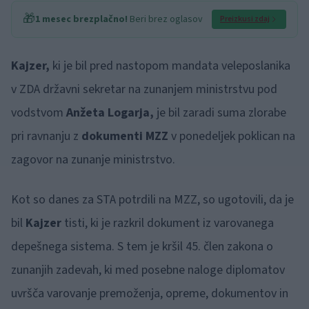
🎁
1 mesec brezplačno!
Beri brez oglasov
Preizkusi zdaj
Kajzer,
ki je bil pred nastopom mandata veleposlanika
v ZDA državni sekretar na zunanjem ministrstvu pod
vodstvom
Anžeta Logarja,
je bil zaradi suma zlorabe
pri ravnanju z
dokumenti MZZ
v ponedeljek poklican na
zagovor na zunanje ministrstvo.
Kot so danes za STA potrdili na MZZ, so ugotovili, da je
bil
Kajzer
tisti, ki je razkril dokument iz varovanega
depešnega sistema. S tem je kršil 45. člen zakona o
zunanjih zadevah, ki med posebne naloge diplomatov
uvršča varovanje premoženja, opreme, dokumentov in