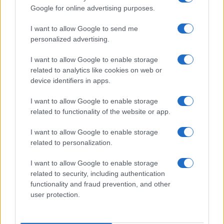
Google for online advertising purposes.
I want to allow Google to send me
personalized advertising.
I want to allow Google to enable storage
related to analytics like cookies on web or
Freestyle navdušuje s poletno
Kovinska ograja po meri: kako
device identifiers in apps.
prilagojenimi cenami koles
izbrati material, polnilo in
izvedbo
I want to allow Google to enable storage
related to functionality of the website or app.
I want to allow Google to enable storage
related to personalization.
Koroške reke so opazno upadle,
Pol stoletja glasbe na tromeji:
zadnja dva tedna skoraj brez
Graška Gora obeležuje 50.
I want to allow Google to enable storage
dežja
jubilejni festival narodno-
related to security, including authentication
zabavne glasbe
functionality and fraud prevention, and other
user protection.
Več iz kategorije Politika