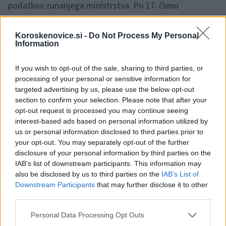
podatkov zunanjega ministrstva. Po 17. členu
omenjenega zakona pa je veleposlanik lahko
Koroskenovice.si -
Do Not Process My Personal
odpoklican, če krši obveznosti iz 45. člena.
Information
Zaradi omenjenih kršitev ter člena 16 b pravilnika o
If you wish to opt-out of the sale, sharing to third parties, or
processing of your personal or sensitive information for
varovanju osebnih podatkov na ministrstvu je ministrica
targeted advertising by us, please use the below opt-out
Tanja Fajon
podala predlog o predčasnem odpoklicu
section to confirm your selection. Please note that after your
opt-out request is processed you may continue seeing
veleposlanika
Kajzerja,
ki ga je vlada potrdila, so za
interest-based ads based on personal information utilized by
us or personal information disclosed to third parties prior to
STA pojasnili na MZZ.
your opt-out. You may separately opt-out of the further
disclosure of your personal information by third parties on the
IAB’s list of downstream participants. This information may
also be disclosed by us to third parties on the
IAB’s List of
Downstream Participants
that may further disclose it to other
third parties.
Opozorilo:
Po 297. členu Kazenskega zakonika je
Please note that this website/app uses one or more Google
Personal Data Processing Opt Outs
posameznik kazensko odgovoren za javno spodbujanje
services and may gather and store information including but