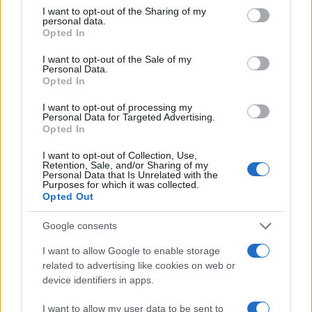
sovraštva, nasilja ali nestrpnosti. Komentarji z žaljivimi,
not limited to your visit or usage behaviour. You may click to
I want to opt-out of the Sharing of my
rasističnimi, diskriminatornimi ali nezakonitimi vsebinami bodo
personal data.
grant or deny consent to Google and its third-party tags to
Opted In
odstranjeni.
Pravila komentiranja →
use your data for below specified purposes in below Google
consent section.
I want to opt-out of the Sale of my
Personal Data.
Failed to fetch
Opted In
I want to opt-out of processing my
Personal Data for Targeted Advertising.
Opted In
Občine:
Mežica
I want to opt-out of Collection, Use,
Retention, Sale, and/or Sharing of my
Kategorije:
Politika
Personal Data that Is Unrelated with the
Purposes for which it was collected.
Opted Out
Slovenija
politika
Ključne besede:
Google consents
veleposlanik
ZDA
I want to allow Google to enable storage
related to advertising like cookies on web or
device identifiers in apps.
Več iz kraja Mežica
I want to allow my user data to be sent to