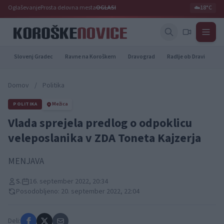
Oglaševanje
Prosta delovna mesta
OGLASI
☁️
18°C
Slovenj Gradec
Ravne na Koroškem
Dravograd
Radlje ob Dravi
Pr
Domov
/
Politika
POLITIKA
Mežica
Vlada sprejela predlog o odpoklicu
veleposlanika v ZDA Toneta Kajzerja
MENJAVA
S.
16. september 2022, 20:34
Posodobljeno: 20. september 2022, 22:04
Deli: