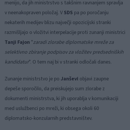
menijo, da jih ministrstvo s takšnim ravnanjem spravlja
v neenakopraven položaj. V
SDS
pa po poročanju
nekaterih medijev blizu največji opozicijski stranki
razmišljajo o vložitvi interpelacije proti zunanji ministrici
Tanji Fajon
"
zaradi zlorabe diplomatske mreže za
selektivno zbiranje podpisov za vložitev predsedniških
kandidatur
". O tem naj bi v stranki odločali danes.
Zunanje ministrstvo je po
Janševi
objavi zaupne
depeše sporočilo, da preiskujejo sum zlorabe z
dokumenti ministrstva, ki jih uporablja v komunikaciji
med uslužbenci po mreži, ki obsega okoli 60
diplomatsko-konzularnih predstavništev.