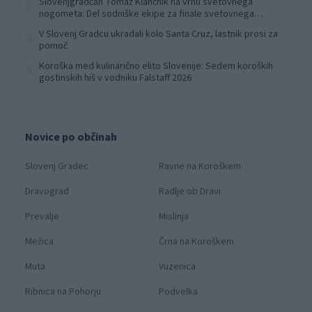
Slovenjgradčan Tomaž Klančnik na vrhu svetovnega
3
nogometa: Del sodniške ekipe za finale svetovnega
prvenstva
V Slovenj Gradcu ukradali kolo Santa Cruz, lastnik prosi za
4
pomoč
Koroška med kulinarično elito Slovenije: Sedem koroških
5
gostinskih hiš v vodniku Falstaff 2026
Novice po občinah
Slovenj Gradec
Ravne na Koroškem
Dravograd
Radlje ob Dravi
Prevalje
Mislinja
Mežica
Črna na Koroškem
Muta
Vuzenica
Ribnica na Pohorju
Podvelka