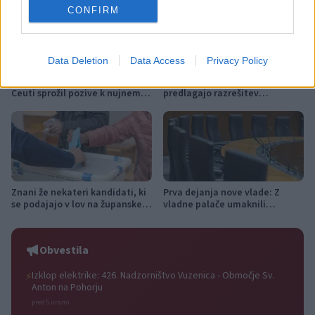
CONFIRM
Data Deletion
Data Access
Privacy Policy
Alarmanten migrantski val v
Svoboda, SD in Levica
Ceuti sprožil pozive k nujnemu
predlagajo razrešitev
ukrepanju, odzval se je tudi
Stevanovića s čela DZ
Janez Janša
Znani že nekateri kandidati, ki
Prva dejanja nove vlade: Z
se podajajo v lov na županske
vladne palače umaknili
stolčke na jesenskih volitvah
palestinsko zastavo
Obvestila
Izklop elektrike: 426. Nadzorništvo Vuzenica - Območje Sv.
⚡
Anton na Pohorju
pred 5 urami