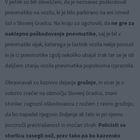
V petek so bili obveščeni, da je neznanec poškodoval
pnevmatiko na vozilu, ki je bilo parkirano na eni izmed
šol v Slovenj Gradcu. Na kraju so ugotovili, da
ne gre za
naklepno poškodovanje pnevmatike
, saj je bil v
pnevmatiki vijak, katerega je lastnik vozila nekje povozil
in je iz pnevmatike zgolj nekoliko uhajal zrak ter se je ob
daljšem stanju vozila pnevmatika popolnoma izpraznila.
Obravnavali so kaznivo dejanje
grožnje
, in sicer je v
soboto zvečer na območju Slovenj Gradca, znani
storilec zagrozil oškodovancu z nožem z resno grožnjo,
da bo napadel njegovo življenje ali telo in pri njemu
povzročil prestrašenost in močan strah.
Policisti so
storilcu zasegli nož, prav tako pa bo kazensko