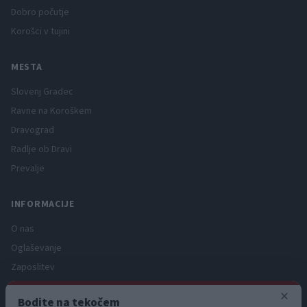
Dobro počutje
Korošci v tujini
MESTA
Slovenj Gradec
Ravne na Koroškem
Dravograd
Radlje ob Dravi
Prevalje
INFORMACIJE
O nas
Oglaševanje
Zaposlitev
Pravno obvestilo
×
Bodite na tekočem
Zasebnost in piškotki