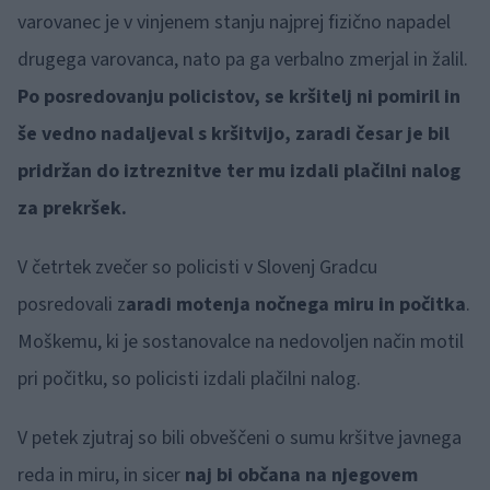
varovanec je v vinjenem stanju najprej fizično napadel
drugega varovanca, nato pa ga verbalno zmerjal in žalil.
Po posredovanju policistov, se kršitelj ni pomiril in
še vedno nadaljeval s kršitvijo, zaradi česar je bil
pridržan do iztreznitve ter mu izdali plačilni nalog
za prekršek.
V četrtek zvečer so policisti v Slovenj Gradcu
posredovali z
aradi motenja nočnega miru in počitka
.
Moškemu, ki je sostanovalce na nedovoljen način motil
pri počitku, so policisti izdali plačilni nalog.
V petek zjutraj so bili obveščeni o sumu kršitve javnega
reda in miru, in sicer
naj bi občana na njegovem