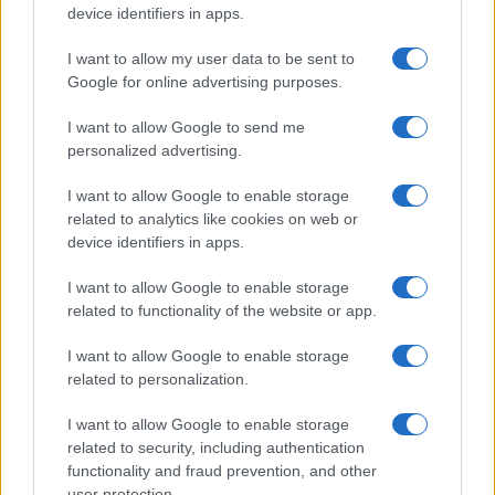
otroku. Izrečena mu je bila policijska prepoved
device identifiers in apps.
približevanja, sledi pa kazenska ovadba okrožnemu
I want to allow my user data to be sent to
državnemu tožilstvu.
Google for online advertising purposes.
I want to allow Google to send me
OSTALO:
personalized advertising.
V soboto so policisti Policijske postaje Slovenj Gradec
I want to allow Google to enable storage
related to analytics like cookies on web or
posredovali v naselju Dravograd in sicer zaradi prijave
device identifiers in apps.
prijavitelja, sicer psihičnega bolnika, da ga bodo
I want to allow Google to enable storage
ubili
. Posredoval je tudi zdravnik, ki je prijavitelju
related to functionality of the website or app.
odredil
hospitalizacijo v psihiatrični ustanovi, v
I want to allow Google to enable storage
katero je bil v nadaljevanju pripeljan z medicinskim
related to personalization.
vozilom, v asistenci policistov.
I want to allow Google to enable storage
related to security, including authentication
functionality and fraud prevention, and other
V soboto popoldan so policisti Policijske postaje Slovenj
user protection.