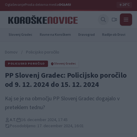
Oglaševanje
Prosta delovna mesta
OGLASI
☀️
24°C
Slovenj Gradec
Ravne na Koroškem
Dravograd
Radlje ob Dravi
Pr
Domov
/
Policijsko poročilo
POLICIJSKO POROČILO
Slovenj Gradec
PP Slovenj Gradec: Policijsko poročilo
od 9. 12. 2024 do 15. 12. 2024
Kaj se je na območju PP Slovenj Gradec dogajalo v
preteklem tednu?
A.T.
16. december 2024, 17:45
Posodobljeno: 17. december 2024, 16:01