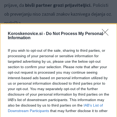
prijave, da
bivši partner grozi prijaviteljici.
Policisti
ob preverjanju niso zaznali znakov kaznivega dejanja oz.
prekrška.
Koroskenovice.si -
Do Not Process My Personal
V soboto popoldan so policisti Policijske postaje Slovenj
Information
Gradec posredovali v naselju Slovenj Gradec in sicer
If you wish to opt-out of the sale, sharing to third parties, or
zaradi prijave, da so se
člani družine zmerjali in žalili
processing of your personal or sensitive information for
targeted advertising by us, please use the below opt-out
ter tudi fizično obračunali med seboj
. Ugotovljeno je
section to confirm your selection. Please note that after your
bilo, da je
svak fizično obračunal s svakinjo
, ki je
opt-out request is processed you may continue seeing
interest-based ads based on personal information utilized by
posledično utrpela lahko telesno poškodbo. Zoper
us or personal information disclosed to third parties prior to
your opt-out. You may separately opt-out of the further
kršitelja bo izdana odločba o prekršku.
disclosure of your personal information by third parties on the
IAB’s list of downstream participants. This information may
V soboto popoldan so policisti Policijske postaje Slovenj
also be disclosed by us to third parties on the
IAB’s List of
Downstream Participants
that may further disclose it to other
Gradec v obravnavo prejeli prijavo kaznivega dejanja
third parties.