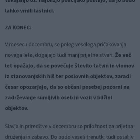
tukajšnjo oz. najbližjo policijsko postajo, da jo bodo
lahko vrnili lastnici.
ZA KONEC:
V mesecu decembru, se poleg veselega pričakovanja
novega leta, dogajajo tudi manj prijetne stvari.
Že več
let opažajo, da se povečuje število tatvin in vlomov
iz stanovanjskih hiš ter poslovnih objektov, zaradi
česar opozarjajo, da so občani posebej pozorni na
zadrževanje sumljivih oseb in vozil v bližini
objektov.
Slavja in prireditve v decembru so priložnost za prijetna
druženja in zabavo. Do bodo veseli trenutki tudi ostali v