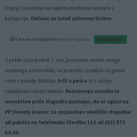
pogoji za odstop od ogleda prometne nesreče I.
kategorije.
Občanu so izdali ustrezno listino
.
🎁
1 mesec brezplačno!
Beri brez oglasov
Preizkusi zdaj
V petek zjutraj okoli 7. ure, je neznani voznik sivega
osebnega avtomobila, na prehodu za pešce na glavni
cesti v naselju Mislinja,
trčil v pešca
in z vožnjo
nadaljeval v smeri Velenja.
Neznanega voznika in
morebitne priče dogodka pozivajo, da se zglasi na
PP Slovenj Gradec za razjasnitev okoliščin dogodka
ali pokliče na telefonsko številko 113 ali (02) 872
54 00.