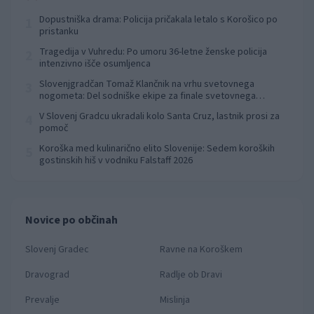
Dopustniška drama: Policija pričakala letalo s Korošico po
1
pristanku
Tragedija v Vuhredu: Po umoru 36-letne ženske policija
2
intenzivno išče osumljenca
Slovenjgradčan Tomaž Klančnik na vrhu svetovnega
3
nogometa: Del sodniške ekipe za finale svetovnega
prvenstva
V Slovenj Gradcu ukradali kolo Santa Cruz, lastnik prosi za
4
pomoč
Koroška med kulinarično elito Slovenije: Sedem koroških
5
gostinskih hiš v vodniku Falstaff 2026
Novice po občinah
Slovenj Gradec
Ravne na Koroškem
Dravograd
Radlje ob Dravi
Prevalje
Mislinja