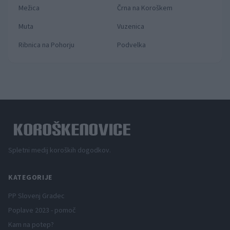
Mežica
Črna na Koroškem
Muta
Vuzenica
Ribnica na Pohorju
Podvelka
Spletni medij koroških dogodkov.
KATEGORIJE
PP Slovenj Gradec
Poplave 2023 - pomoč
Kam na potep?