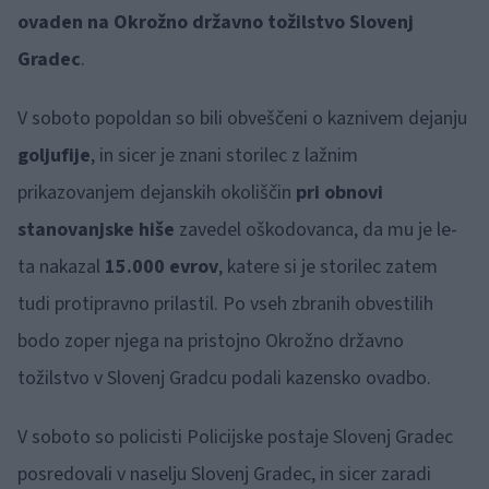
ovaden na Okrožno državno tožilstvo Slovenj
Gradec
.
V soboto popoldan so bili obveščeni o kaznivem dejanju
goljufije
, in sicer je znani storilec z lažnim
prikazovanjem dejanskih okoliščin
pri obnovi
stanovanjske hiše
zavedel oškodovanca, da mu je le-
ta nakazal
15.000 evrov
, katere si je storilec zatem
tudi protipravno prilastil. Po vseh zbranih obvestilih
bodo zoper njega na pristojno Okrožno državno
tožilstvo v Slovenj Gradcu podali kazensko ovadbo.
V soboto so policisti Policijske postaje Slovenj Gradec
posredovali v naselju Slovenj Gradec, in sicer zaradi