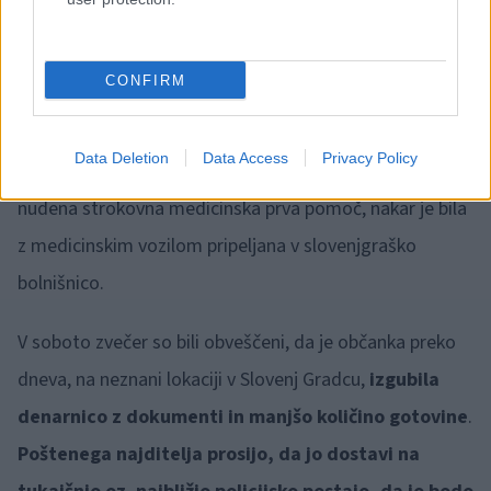
Gradec posredovali na smučarski progi smučišča na
Kopah, kjer je smučarka, sicer še otrok, v cilju te proge,
CONFIRM
ko se je že ustavila,
padla naprej in se ulovila na roki,
posledično pa utrpela hudo telesno poškodbo, in
Data Deletion
Data Access
Privacy Policy
sicer zlom podlahti leve roke
. Na kraju ji je bila
nudena strokovna medicinska prva pomoč, nakar je bila
z medicinskim vozilom pripeljana v slovenjgraško
bolnišnico.
V soboto zvečer so bili obveščeni, da je občanka preko
dneva, na neznani lokaciji v Slovenj Gradcu,
izgubila
denarnico z dokumenti in manjšo količino gotovine
.
Poštenega najditelja prosijo, da jo dostavi na