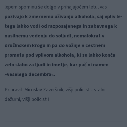
lepem spominu še dolgo v prihajajočem letu, vas
pozivajo k zmernemu uživanju alkohola, saj vpliv le-
tega lahko vodi od razposajenega in zabavnega k
nasilnemu vedenju do soljudi, nemalokrat v
družinskem krogu in pa do vožnje v cestnem
prometu pod vplivom alkohola, ki se lahko konča
zelo slabo za ljudi in imetje, kar pač ni namen
»veselega decembra«.
Pripravil: Miroslav Zaveršnik, višji policist - stalni
dežurni, višji policist I