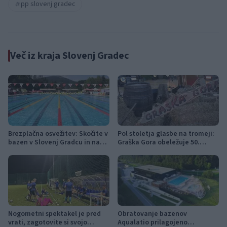
pp slovenj gradec
Več iz kraja Slovenj Gradec
Brezplačna osvežitev: Skočite v
Pol stoletja glasbe na tromeji:
bazen v Slovenj Gradcu in na
Graška Gora obeležuje 50.
Ravnah
jubilejni festival narodno-
zabavne glasbe
Nogometni spektakel je pred
Obratovanje bazenov
vrati, zagotovite si svojo
Aqualatio prilagojeno