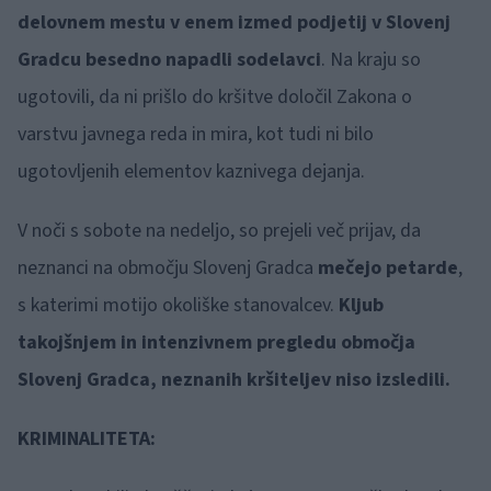
delovnem mestu v enem izmed podjetij v Slovenj
Gradcu besedno napadli sodelavci
. Na kraju so
ugotovili, da ni prišlo do kršitve določil Zakona o
varstvu javnega reda in mira, kot tudi ni bilo
ugotovljenih elementov kaznivega dejanja.
V noči s sobote na nedeljo, so prejeli več prijav, da
neznanci na območju Slovenj Gradca
mečejo petarde
,
s katerimi motijo okoliške stanovalcev.
Kljub
takojšnjem in intenzivnem pregledu območja
Slovenj Gradca, neznanih kršiteljev niso izsledili.
KRIMINALITETA: