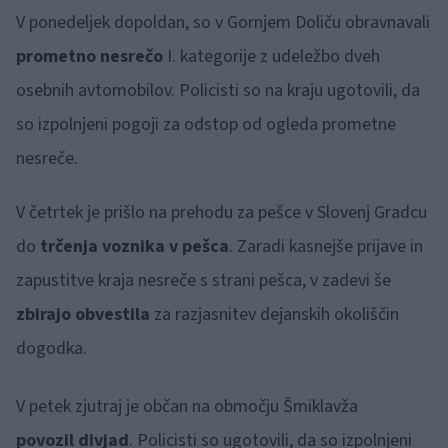
V ponedeljek dopoldan, so v Gornjem Doliču obravnavali
prometno nesrečo
I. kategorije z udeležbo dveh
osebnih avtomobilov. Policisti so na kraju ugotovili, da
so izpolnjeni pogoji za odstop od ogleda prometne
nesreče.
V četrtek je prišlo na prehodu za pešce v Slovenj Gradcu
do
trčenja voznika v pešca
. Zaradi kasnejše prijave in
zapustitve kraja nesreče s strani pešca, v zadevi še
zbirajo obvestila
za razjasnitev dejanskih okoliščin
dogodka.
V petek zjutraj je občan na območju Šmiklavža
povozil divjad
. Policisti so ugotovili, da so izpolnjeni