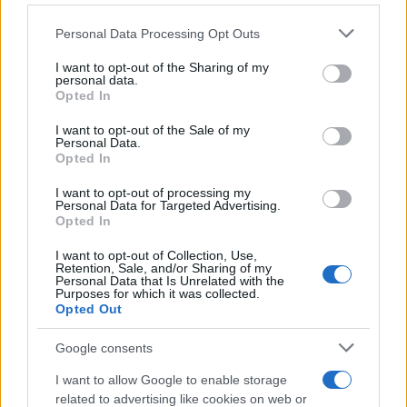
goljufije
, domnevno
v škodo dveh fizičnih oseb
, in
Please note that this website/app uses one or more Google
Personal Data Processing Opt Outs
sicer naj bi znana oseba lažno delovala v imenu pravne
services and may gather and store information including but
not limited to your visit or usage behaviour. You may click to
I want to opt-out of the Sharing of my
osebe pri adaptaciji stanovanjske hiše ter si pri tem
personal data.
grant or deny consent to Google and its third-party tags to
Opted In
use your data for below specified purposes in below Google
pridobila protipravno premoženjsko korist v znesku
consent section.
I want to opt-out of the Sale of my
15.000 evrov
. Sledi zbiranje obvestil in podaja
Personal Data.
Opted In
kazenske ovadbe na Okrožno državno tožilstvo v
I want to opt-out of processing my
Slovenj Gradcu.
Personal Data for Targeted Advertising.
Opted In
V nedeljo dopoldan so policisti Policijske postaje
I want to opt-out of Collection, Use,
Retention, Sale, and/or Sharing of my
Slovenj Gradec obravnavali kazniva dejanja
nasilje v
Personal Data that Is Unrelated with the
Purposes for which it was collected.
Opted Out
družini, lahka telesna poškodba in zanemarjanje
mladoletne osebe
, katerih storitev je osumljen bivši
Google consents
partner, proti bivši partnerki in njunemu skupnemu
I want to allow Google to enable storage
related to advertising like cookies on web or