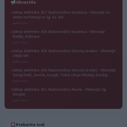
Obvestila
Izklop elektrike: 417. Nadzorništvo Vuzenica - Območje Sv.
⚡
Anton na Pohorju in Zg. Sv. Vid
pred 8 urami
Izklop elektrike: 419. Nadzorništvo Vuzenica - Območje
⚡
Radlje, Dobrava
pred 8 urami
Izklop elektrike: 418. Nadzorništvo Slovenj Gradec - Območje
⚡
Otiški Vrh
pred 8 urami
Izklop elektrike: 416. Nadzorništvo Slovenj Gradec - Območje
⚡
Gornji Dolič, Završe, Kozjak, Tolsti vrh pri Mislinji, Srednji
Dolič, Paka
pred 8 urami
Izklop elektrike: 412. Nadzorništvo Ravne - Območje Zg.
⚡
Strojne
pred 8 urami
Preberite tudi