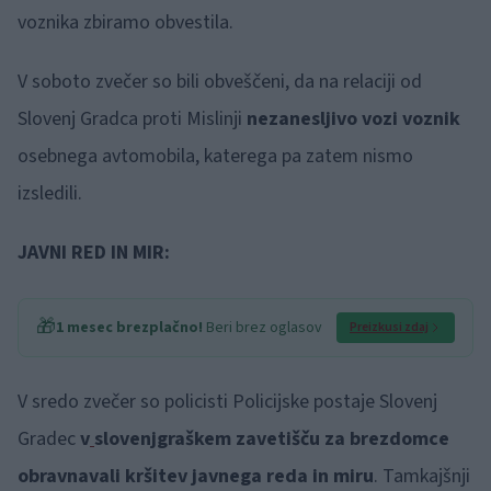
voznika zbiramo obvestila.
V soboto zvečer so bili obveščeni, da na relaciji od
Slovenj Gradca proti Mislinji
nezanesljivo vozi voznik
osebnega avtomobila, katerega pa zatem nismo
izsledili.
JAVNI RED IN MIR:
🎁
1 mesec brezplačno!
Beri brez oglasov
Preizkusi zdaj
V sredo zvečer so policisti Policijske postaje Slovenj
Gradec
v
slovenjgraškem zavetišču za brezdomce
obravnavali kršitev javnega reda in miru
. Tamkajšnji