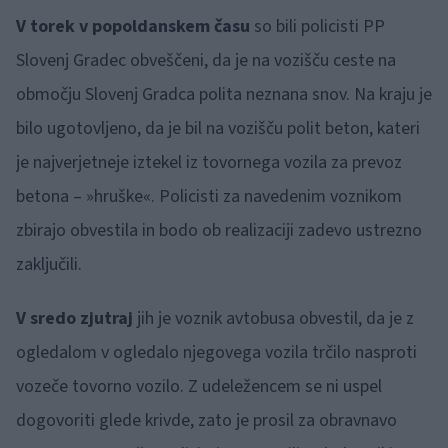
V torek v popoldanskem času
so bili policisti PP
Slovenj Gradec obveščeni, da je na vozišču ceste na
območju Slovenj Gradca polita neznana snov. Na kraju je
bilo ugotovljeno, da je bil na vozišču polit beton, kateri
je najverjetneje iztekel iz tovornega vozila za prevoz
betona – »hruške«. Policisti za navedenim voznikom
zbirajo obvestila in bodo ob realizaciji zadevo ustrezno
zaključili.
V sredo zjutraj
jih je voznik avtobusa obvestil, da je z
ogledalom v ogledalo njegovega vozila trčilo nasproti
vozeče tovorno vozilo. Z udeležencem se ni uspel
dogovoriti glede krivde, zato je prosil za obravnavo