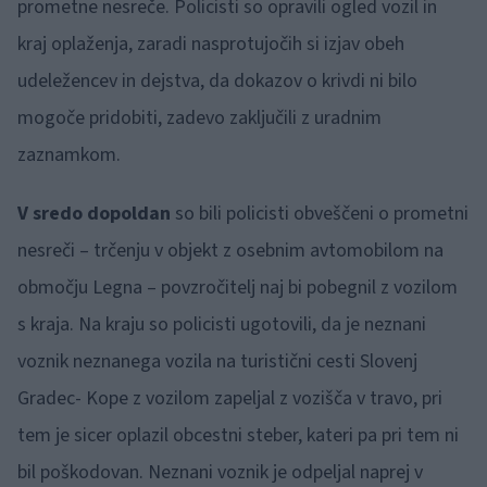
prometne nesreče. Policisti so opravili ogled vozil in
kraj oplaženja, zaradi nasprotujočih si izjav obeh
udeležencev in dejstva, da dokazov o krivdi ni bilo
mogoče pridobiti, zadevo zaključili z uradnim
zaznamkom.
V sredo dopoldan
so bili policisti obveščeni o prometni
nesreči – trčenju v objekt z osebnim avtomobilom na
območju Legna – povzročitelj naj bi pobegnil z vozilom
s kraja. Na kraju so policisti ugotovili, da je neznani
voznik neznanega vozila na turistični cesti Slovenj
Gradec- Kope z vozilom zapeljal z vozišča v travo, pri
tem je sicer oplazil obcestni steber, kateri pa pri tem ni
bil poškodovan. Neznani voznik je odpeljal naprej v