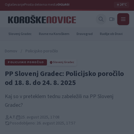
Oglaševanje
Prosta delovna mesta
OGLASI
☀️
24°C
Slovenj Gradec
Ravne na Koroškem
Dravograd
Radlje ob Dravi
Pr
Domov
/
Policijsko poročilo
POLICIJSKO POROČILO
Slovenj Gradec
PP Slovenj Gradec: Policijsko poročilo
od 18. 8. do 24. 8. 2025
Kaj so v preteklem tednu zabeležili na PP Slovenj
Gradec?
A.T.
25. avgust 2025, 17:08
Posodobljeno: 26. avgust 2025, 17:57