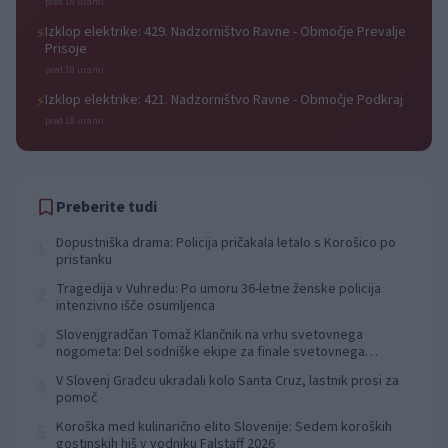
pred 18 urami
Izklop elektrike: 429. Nadzorništvo Ravne - Območje Prevalje
⚡
Prisoje
pred 18 urami
Izklop elektrike: 421. Nadzorništvo Ravne - Območje Podkraj
⚡
pred 18 urami
Preberite tudi
Dopustniška drama: Policija pričakala letalo s Korošico po
1
pristanku
Tragedija v Vuhredu: Po umoru 36-letne ženske policija
2
intenzivno išče osumljenca
Slovenjgradčan Tomaž Klančnik na vrhu svetovnega
3
nogometa: Del sodniške ekipe za finale svetovnega
prvenstva
V Slovenj Gradcu ukradali kolo Santa Cruz, lastnik prosi za
4
pomoč
Koroška med kulinarično elito Slovenije: Sedem koroških
5
gostinskih hiš v vodniku Falstaff 2026