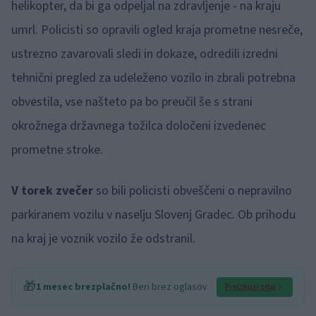
helikopter, da bi ga odpeljal na zdravljenje - na kraju
umrl. Policisti so opravili ogled kraja prometne nesreče,
ustrezno zavarovali sledi in dokaze, odredili izredni
tehnični pregled za udeleženo vozilo in zbrali potrebna
obvestila, vse našteto pa bo preučil še s strani
okrožnega državnega tožilca določeni izvedenec
prometne stroke.
V torek zvečer
so bili policisti obveščeni o nepravilno
parkiranem vozilu v naselju Slovenj Gradec. Ob prihodu
na kraj je voznik vozilo že odstranil.
🎁
1 mesec brezplačno!
Beri brez oglasov
Preizkusi zdaj