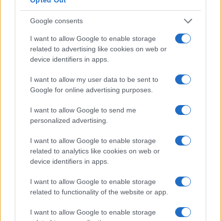
zoper storilca kaznivega dejanja ne želi in je umaknil
Google consents
predlog za pregon.
I want to allow Google to enable storage
related to advertising like cookies on web or
V četrtek zvečer
je oškodovanec na Policijski postaji
device identifiers in apps.
Slovenj Gradec podal predlog za pregon kaznivega
I want to allow my user data to be sent to
dejanja goljufije. Neznani osumljenec je utemeljeno
Google for online advertising purposes.
osumljen kaznivega dejanja goljufije, saj je na
I want to allow Google to send me
personalized advertising.
medmrežju objavil oglas za prodajo aparata.
Oškodovanec se je odločil za nakup in sledil povezavi, ki
I want to allow Google to enable storage
related to analytics like cookies on web or
ga je vodila v spletno prodajalno, kjer je izpolnil obrazec
device identifiers in apps.
za naročilo izdelka. V četrtek mu je dostavna služba
I want to allow Google to enable storage
dostavila pošiljko v paketomat, kjer ga je oškodovanec
related to functionality of the website or app.
prevzel po predhodnem odkupu. Ko je pošiljko odprl, je
I want to allow Google to enable storage