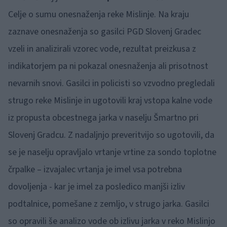
Celje o sumu onesnaženja reke Mislinje. Na kraju
zaznave onesnaženja so gasilci PGD Slovenj Gradec
vzeli in analizirali vzorec vode, rezultat preizkusa z
indikatorjem pa ni pokazal onesnaženja ali prisotnost
nevarnih snovi. Gasilci in policisti so vzvodno pregledali
strugo reke Mislinje in ugotovili kraj vstopa kalne vode
iz propusta obcestnega jarka v naselju Šmartno pri
Slovenj Gradcu. Z nadaljnjo preveritvijo so ugotovili, da
se je naselju opravljalo vrtanje vrtine za sondo toplotne
črpalke – izvajalec vrtanja je imel vsa potrebna
dovoljenja - kar je imel za posledico manjši izliv
podtalnice, pomešane z zemljo, v strugo jarka. Gasilci
so opravili še analizo vode ob izlivu jarka v reko Mislinjo