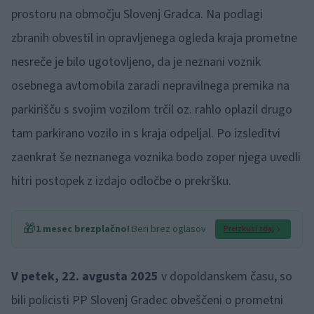
prostoru na območju Slovenj Gradca. Na podlagi
zbranih obvestil in opravljenega ogleda kraja prometne
nesreče je bilo ugotovljeno, da je neznani voznik
osebnega avtomobila zaradi nepravilnega premika na
parkirišču s svojim vozilom trčil oz. rahlo oplazil drugo
tam parkirano vozilo in s kraja odpeljal. Po izsleditvi
zaenkrat še neznanega voznika bodo zoper njega uvedli
hitri postopek z izdajo odločbe o prekršku.
🎁
1 mesec brezplačno!
Beri brez oglasov
Preizkusi zdaj
V petek, 22. avgusta 2025
v dopoldanskem času, so
bili policisti PP Slovenj Gradec obveščeni o prometni