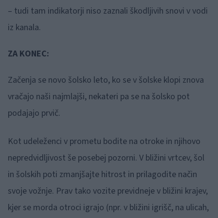
– tudi tam indikatorji niso zaznali škodljivih snovi v vodi
iz kanala.
ZA KONEC:
Začenja se novo šolsko leto, ko se v šolske klopi znova
vračajo naši najmlajši, nekateri pa se na šolsko pot
podajajo prvič.
Kot udeleženci v prometu bodite na otroke in njihovo
nepredvidljivost še posebej pozorni. V bližini vrtcev, šol
in šolskih poti zmanjšajte hitrost in prilagodite način
svoje vožnje. Prav tako vozite previdneje v bližini krajev,
kjer se morda otroci igrajo (npr. v bližini igrišč, na ulicah,