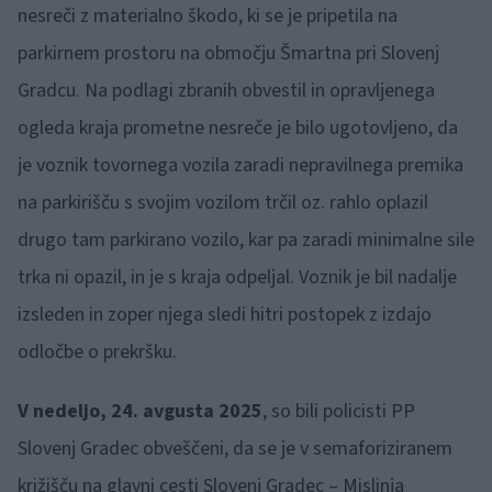
nesreči z materialno škodo, ki se je pripetila na
parkirnem prostoru na območju Šmartna pri Slovenj
Gradcu. Na podlagi zbranih obvestil in opravljenega
ogleda kraja prometne nesreče je bilo ugotovljeno, da
je voznik tovornega vozila zaradi nepravilnega premika
na parkirišču s svojim vozilom trčil oz. rahlo oplazil
drugo tam parkirano vozilo, kar pa zaradi minimalne sile
trka ni opazil, in je s kraja odpeljal. Voznik je bil nadalje
izsleden in zoper njega sledi hitri postopek z izdajo
odločbe o prekršku.
V nedeljo, 24. avgusta 2025
, so bili policisti PP
Slovenj Gradec obveščeni, da se je v semaforiziranem
križišču na glavni cesti Slovenj Gradec – Mislinja