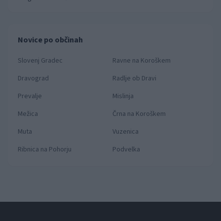
Novice po občinah
Slovenj Gradec
Ravne na Koroškem
Dravograd
Radlje ob Dravi
Prevalje
Mislinja
Mežica
Črna na Koroškem
Muta
Vuzenica
Ribnica na Pohorju
Podvelka