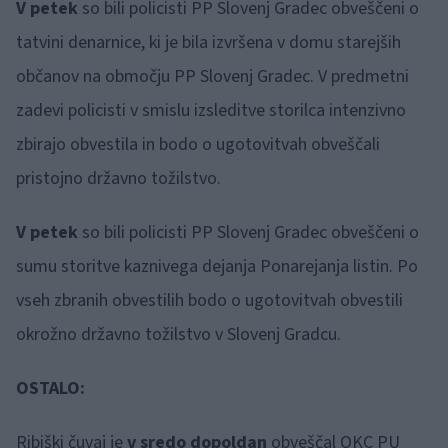
V petek
so bili policisti PP Slovenj Gradec obveščeni o
tatvini denarnice, ki je bila izvršena v domu starejših
občanov na območju PP Slovenj Gradec. V predmetni
zadevi policisti v smislu izsleditve storilca intenzivno
zbirajo obvestila in bodo o ugotovitvah obveščali
pristojno državno tožilstvo.
V petek
so bili policisti PP Slovenj Gradec obveščeni o
sumu storitve kaznivega dejanja Ponarejanja listin. Po
vseh zbranih obvestilih bodo o ugotovitvah obvestili
okrožno državno tožilstvo v Slovenj Gradcu.
OSTALO:
Ribiški čuvaj je
v sredo dopoldan
obveščal OKC PU