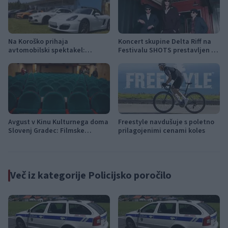
Na Koroško prihaja
Koncert skupine Delta Riff na
avtomobilski spektakel:
Festivalu SHOTS prestavljen na
Rohnenje motorjev, dvoboji na
jutri
progah in atraktivni Car Meet
Avgust v Kinu Kulturnega doma
Freestyle navdušuje s poletno
Slovenj Gradec: Filmske
prilagojenimi cenami koles
premiere, napete zgodbe in
počitniški kino
Več iz kategorije Policijsko poročilo