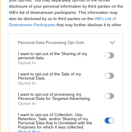
računa, nakar je z oškodovankinega računa neznanec
disclosure of your personal information by third parties on the
IAB’s list of downstream participants. This information may
pridobil njena finančna sredstva in si pridobil
also be disclosed by us to third parties on the
IAB’s List of
protipravno premoženjsko korist za okoli 4.000 eur.
Downstream Participants
that may further disclose it to other
third parties.
Policisti zbirajo dokaze in bodo po končani preiskavi
Please note that this website/app uses one or more Google
Personal Data Processing Opt Outs
podali zoper storilca kazensko ovadbo na Okrožno
services and may gather and store information including but
državno tožilstvo v Slovenj Gradcu.
not limited to your visit or usage behaviour. You may click to
I want to opt-out of the Sharing of my
personal data.
grant or deny consent to Google and its third-party tags to
Opted In
use your data for below specified purposes in below Google
V sredo zgodaj popoldne
jih je zdravnica
consent section.
I want to opt-out of the Sale of my
Personal Data.
Zdravstvenega doma Slovenj Gradec obvestila, da je
Opted In
oskrbela poškodovanega, kateremu so lahke telesne
I want to opt-out of processing my
Personal Data for Targeted Advertising.
poškodbe povzročili že v noči s pretekle sobote na
Opted In
nedeljo in sicer na območju Lenarta. Oškodovanec je bil
I want to opt-out of Collection, Use,
Retention, Sale, and/or Sharing of my
seznanjen, da gre za kaznivo dejanje povzročitve lahke
Personal Data that Is Unrelated with the
Purposes for which it was collected.
telesne poškodbe, vendar se je le-ta odločil, da pregona
Opted Out