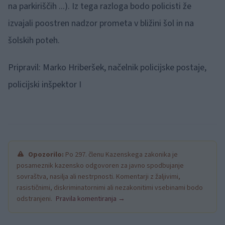
na parkiriščih ...). Iz tega razloga bodo policisti že
izvajali poostren nadzor prometa v bližini šol in na
šolskih poteh.
Pripravil: Marko Hriberšek, načelnik policijske postaje,
policijski inšpektor I
Opozorilo:
Po 297. členu Kazenskega zakonika je
posameznik kazensko odgovoren za javno spodbujanje
sovraštva, nasilja ali nestrpnosti. Komentarji z žaljivimi,
rasističnimi, diskriminatornimi ali nezakonitimi vsebinami bodo
odstranjeni.
Pravila komentiranja →