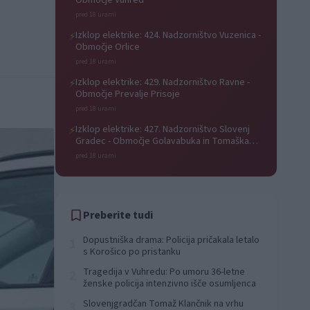
Območje Vuhred
pred 18 urami
Izklop elektrike: 424. Nadzorništvo Vuzenica -
⚡
Območje Orlice
pred 18 urami
Izklop elektrike: 429. Nadzorništvo Ravne -
⚡
Območje Prevalje Prisoje
pred 18 urami
Izklop elektrike: 427. Nadzorništvo Slovenj
⚡
Gradec - Območje Golavabuka in Tomaška
vas
pred 18 urami
Preberite tudi
Dopustniška drama: Policija pričakala letalo
1
s Korošico po pristanku
Tragedija v Vuhredu: Po umoru 36-letne
2
ženske policija intenzivno išče osumljenca
Slovenjgradčan Tomaž Klančnik na vrhu
3