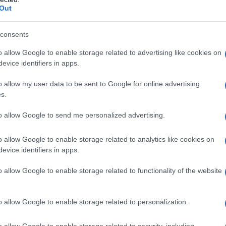
Out
ažjimi telesnimi poškodbami na glavni cesti v Mislinjski
a prednosti pri vključevanju na glavno cesto. Povzročitelju je bi
consents
o allow Google to enable storage related to advertising like cookies on
evice identifiers in apps.
i p
olicijske postaje Slovenj Gradec, obveščeni o prometn
o allow my user data to be sent to Google for online advertising
s.
vema kolesarjema na kolesarski stezi med Mislinjo in
ja prometne nesreče in zbranih obvestil je bilo ugotovljeno,
to allow Google to send me personalized advertising.
 po kolesarski stezi obvozil oz. zapeljal
mimo skupine tre
o allow Google to enable storage related to analytics like cookies on
o vozišče namenjeno nasproti vozečim kolesarjem.
V tist
evice identifiers in apps.
g udeležen kolesar pri čemer je med navedenima prišlo do
o allow Google to enable storage related to functionality of the website
d udeležencev je bil zaradi telesnih poškodb odpeljan v
 bo izdan plačilni nalog.
o allow Google to enable storage related to personalization.
o allow Google to enable storage related to security, including