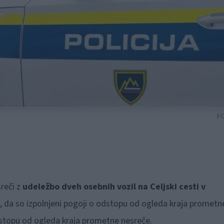
F
reči z
udeležbo dveh osebnih vozil na Celjski cesti v
li, da so izpolnjeni pogoji o odstopu od ogleda kraja prometn
dstopu od ogleda kraja prometne nesreče.