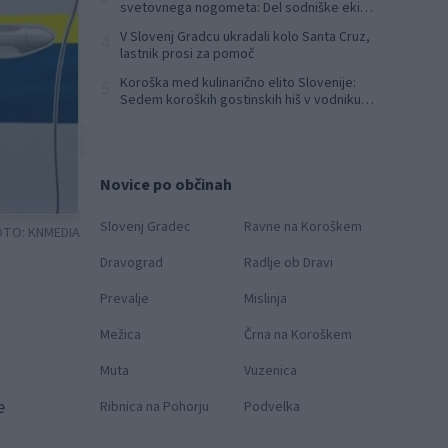
svetovnega nogometa: Del sodniške ekipe
za finale svetovnega prvenstva
V Slovenj Gradcu ukradali kolo Santa Cruz,
4
lastnik prosi za pomoč
Koroška med kulinarično elito Slovenije:
5
Sedem koroških gostinskih hiš v vodniku
Falstaff 2026
Novice po občinah
Slovenj Gradec
Ravne na Koroškem
OTO:
KNMEDIA
Dravograd
Radlje ob Dravi
Prevalje
Mislinja
Mežica
Črna na Koroškem
Muta
Vuzenica
e
Ribnica na Pohorju
Podvelka