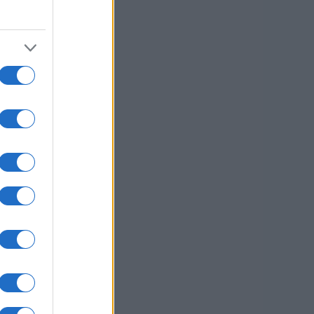
l
i
 da
h
em