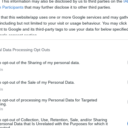
a
v organizmu preizkušenega voznika. Vozniku so policisti
. This information may also be disclosed by us to third parties on the
IA
Participants
that may further disclose it to other third parties.
dali nadaljnjo vožnjo in ga pridržali do iztreznitve. Zaradi
 that this website/app uses one or more Google services and may gath
lni predlog na Okrajno sodišče v Slovenj Gradcu
.
including but not limited to your visit or usage behaviour. You may click 
 to Google and its third-party tags to use your data for below specifi
ogle consent section.
Preizk
l Data Processing Opt Outs
z materialno škodo v naselju Slovenj Gradec
, vendar sta
o opt-out of the Sharing of my personal data.
esar so udeležencema izdali obvestilo o odstopu od gleda kr
In
o opt-out of the Sale of my Personal Data.
In
to opt-out of processing my Personal Data for Targeted
 z materialno škodo v naselju Slovenj Gradec
, in sicer je
ing.
In
ja odpeljal. Z zbiranjem obvestil za izsleditev neznanega
o opt-out of Collection, Use, Retention, Sale, and/or Sharing
 zoper njega uvedli prekrškovni postopek.
ersonal Data that Is Unrelated with the Purposes for which it
lected.