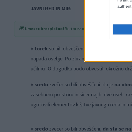
authenti
JAVNI RED IN MIR:
🎁
1 mesec brezplačno!
Beri brez oglasov
V
torek
so bili obveščeni, da n
a osnovni šoli 
napada osebje. Po zbranih obvestilih je bilo ug
učilnici. O dogodku bodo obvestili okrožno drž
V
sredo
zvečer so bili obveščeni, da je
na obmo
zasebnem prostoru in sicer naj bi dve osebi razgr
ugotovili elementov kršitve javnega reda in mi
V
sredo
zvečer so bili obveščeni,
da sta se n