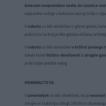
kolesom nespodobno vedla do voznice os
nepravilne vožnje s kolesom skoraj trčila v nji
V
soboto
so bili obveščeni o glasni glasbi, kat
policistov na kraj je bila glasba utišana, kršitel
V
soboto
so bili obveščeni
o kršitvi javnega 
lokala hotel
fizično obračunati z drugim go
je bil izdan plačilni nalog.
KRIMINALITETA:
V
ponedeljek
so bili obveščeni, da je
neznani 
strojev in traktorja odtujil 250 litrov dizelsk