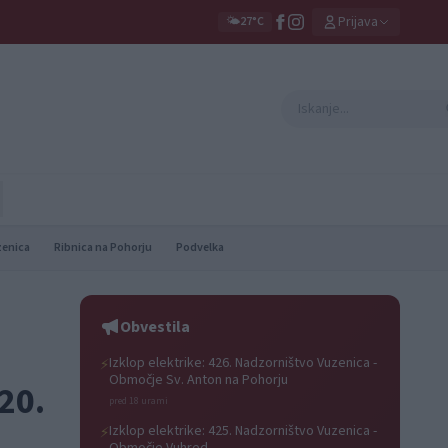
Prijava
🌤️
27°C
zenica
Ribnica na Pohorju
Podvelka
Obvestila
Izklop elektrike: 426. Nadzorništvo Vuzenica -
⚡
Območje Sv. Anton na Pohorju
20.
pred 18 urami
Izklop elektrike: 425. Nadzorništvo Vuzenica -
⚡