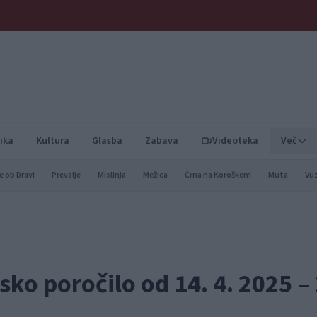
ika
Kultura
Glasba
Zabava
Videoteka
Več
e ob Dravi
Prevalje
Mislinja
Mežica
Črna na Koroškem
Muta
Vu
sko poročilo od 14. 4. 2025 – 