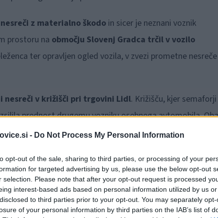
nesreči z materialno škodo
in sicer je neznani voznik
em prostoru na
območju Slovenj Gradca trčil v vozilo
eleženca ter opravljen ogled vozila, v zvezi prometne nesreče
nesreči v križišči pri trgovini Lidl
. Križišču, kjer semaforji
 izsilila prednost drugemu vozniku osebnega avtomobila. Ob
ci so izdali plačilni nalog.
vice.si -
Do Not Process My Personal Information
to opt-out of the sale, sharing to third parties, or processing of your per
formation for targeted advertising by us, please use the below opt-out s
ijske postaje Slovenj Gradec, pri kontroli cestnega prometa n
r selection. Please note that after your opt-out request is processed y
nika osebnega avtomobila,
za katerega so pri kontroli
eing interest-based ads based on personal information utilized by us or
disclosed to third parties prior to your opt-out. You may separately opt-
i so mu preizkus alkoholiziranosti, katerega rezultat je poka
losure of your personal information by third parties on the IAB’s list of