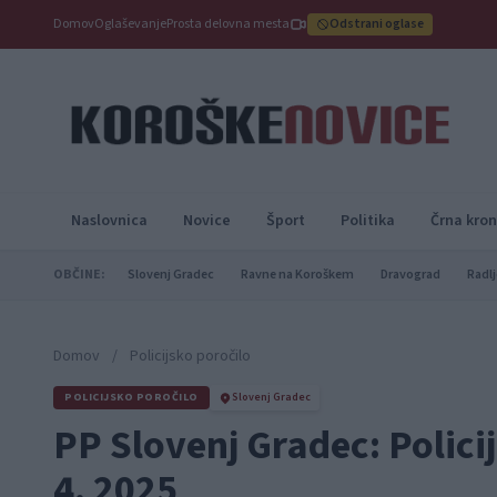
Domov
Oglaševanje
Prosta delovna mesta
Odstrani oglase
Naslovnica
Novice
Šport
Politika
Črna kron
OBČINE:
Slovenj Gradec
Ravne na Koroškem
Dravograd
Radlj
Domov
/
Policijsko poročilo
POLICIJSKO POROČILO
Slovenj Gradec
PP Slovenj Gradec: Policij
4. 2025