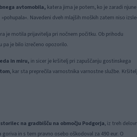
ebnega avtomobila,
katera jima je potem, ko je zaradi njune
ju »pohupala«. Navedeni dveh mlajših moških zatem niso izsled
era je motila prijavitelja pri nočnem počitku. Ob prihodu
ju pa je bilo izrečeno opozorilo.
reda in miru,
in sicer je kršitelj pri zapuščanju gostinskega
stom
, kar sta preprečila varnostnika varnostne službe. Kršitel
storilec na gradbišču na območju Podgorja
, iz treh delov
ega goriva in s tem pravno osebo oškodoval za 490 eur. O