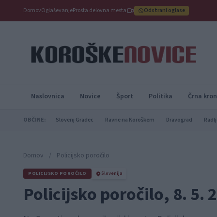
Domov
Oglaševanje
Prosta delovna mesta
Odstrani oglase
Naslovnica
Novice
Šport
Politika
Črna kron
OBČINE:
Slovenj Gradec
Ravne na Koroškem
Dravograd
Radlj
Domov
/
Policijsko poročilo
POLICIJSKO POROČILO
Slovenija
Policijsko poročilo, 8. 5. 