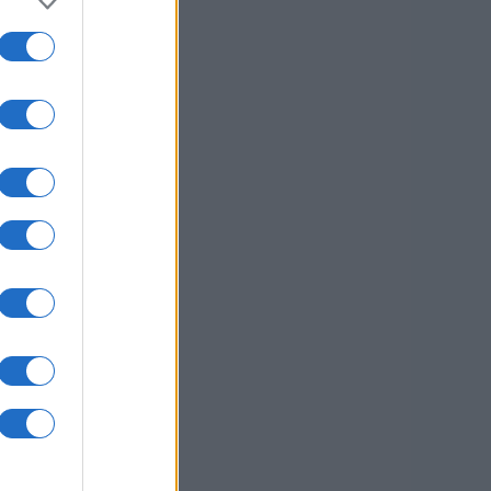
usi zdaj
Vir: PU Celje
sti.