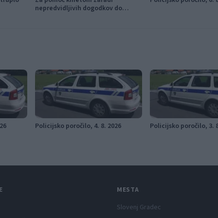
 truplo
Za pomoč kmetom zaradi
Policijsko poročilo, 6. 
nepredvidljivih dogodkov do
115.000 evrov sredstev
026
Policijsko poročilo, 4. 8. 2026
Policijsko poročilo, 3. 
E
MESTA
Slovenj Gradec