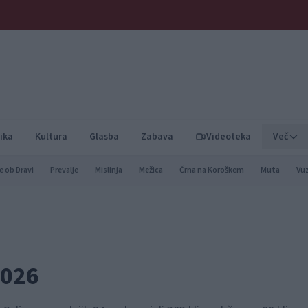
ika
Kultura
Glasba
Zabava
Videoteka
Več
e ob Dravi
Prevalje
Mislinja
Mežica
Črna na Koroškem
Muta
Vu
2026