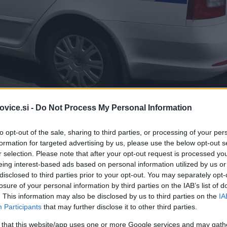
vice.si -
Do Not Process My Personal Information
to opt-out of the sale, sharing to third parties, or processing of your per
Simbolična fotografija
| F
formation for targeted advertising by us, please use the below opt-out s
r selection. Please note that after your opt-out request is processed y
alitete,
5
s področja mejnih zadev in tujcev,
42
s področja
eing interest-based ads based on personal information utilized by us or
disclosed to third parties prior to your opt-out. You may separately opt-
da in miru.
losure of your personal information by third parties on the IAB’s list of
. This information may also be disclosed by us to third parties on the
IA
Participants
that may further disclose it to other third parties.
 that this website/app uses one or more Google services and may gath