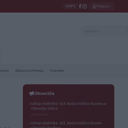
Prijava
☀️
30°C
zenica
Ribnica na Pohorju
Podvelka
Obvestila
Izklop elektrike: 424. Nadzorništvo Vuzenica -
⚡
Območje Orlice
pred 16 urami
Izklop elektrike: 421. Nadzorništvo Ravne -
⚡