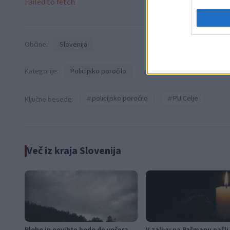
Failed to fetch
Občine:
Slovenija
Kategorije:
Policijsko poročilo
policijsko poročilo
PU Celje
Ključne besede:
Več iz kraja Slovenija