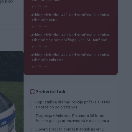
Območje Podkraj
je bilo
pred 16 urami
Izklop elektrike: 423. Nadzorništvo Vuzenica -
⚡
Območje Mute
pred 16 urami
Izklop elektrike: 420. Nadzorništvo Vuzenica -
⚡
Območje Spodnja Vižinga, Vas, Št. Janž nad
Radljami, Suhi Vrh, Dobrava
pred 16 urami
Izklop elektrike: 422. Nadzorništvo Vuzenica -
⚡
Območje Vuhreda
pred 16 urami
Preberite tudi
Dopustniška drama: Policija pričakala letalo
1
s Korošico po pristanku
Tragedija v Vuhredu: Po umoru 36-letne
2
ženske policija intenzivno išče osumljenca
Slovenjgradčan Tomaž Klančnik na vrhu
3