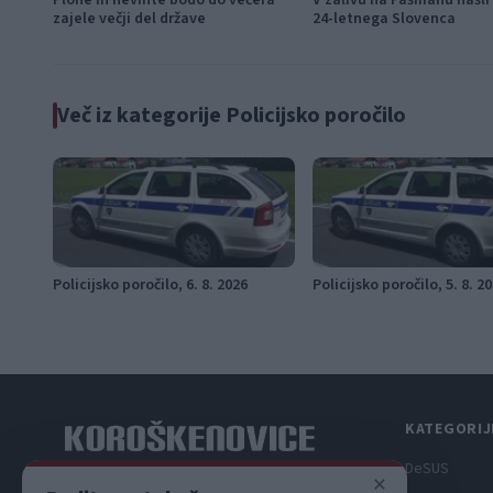
Plohe in nevihte bodo do večera
V zalivu na Pašmanu našli
zajele večji del države
24-letnega Slovenca
Več iz kategorije Policijsko poročilo
Policijsko poročilo, 6. 8. 2026
Policijsko poročilo, 5. 8. 2
KATEGORIJ
DeSUS
×
Spletni medij koroških dogodkov.