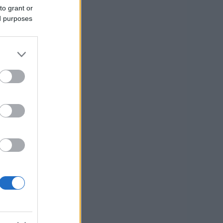
to grant or
ed purposes