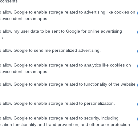
consents
Preizk
o allow Google to enable storage related to advertising like cookies on
evice identifiers in apps.
 garažo in ukradel električno kolo.
o allow my user data to be sent to Google for online advertising
s.
vozilo in ukradel gotovino.
to allow Google to send me personalized advertising.
tvino
kolesa, parkiranega v bližini nogometnega igrišča.
o allow Google to enable storage related to analytics like cookies on
evice identifiers in apps.
o allow Google to enable storage related to functionality of the website
o allow Google to enable storage related to personalization.
k kazensko odgovoren za javno spodbujanje sovraštva, nasilja ali nestrpno
o allow Google to enable storage related to security, including
nitimi vsebinami bodo odstranjeni.
Pravila komentiranja →
cation functionality and fraud prevention, and other user protection.