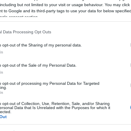
including but not limited to your visit or usage behaviour. You may click 
 to Google and its third-party tags to use your data for below specifi
ogle consent section.
žjimi poškodbami in
6
prometnih nesreč z materialno škodo.
l Data Processing Opt Outs
o opt-out of the Sharing of my personal data.
In
o opt-out of the Sale of my Personal Data.
i
dvakrat
.
In
to opt-out of processing my Personal Data for Targeted
ing.
In
o opt-out of Collection, Use, Retention, Sale, and/or Sharing
ersonal Data that Is Unrelated with the Purposes for which it
lected.
jnik in ukradel več različnega orodja.
Out