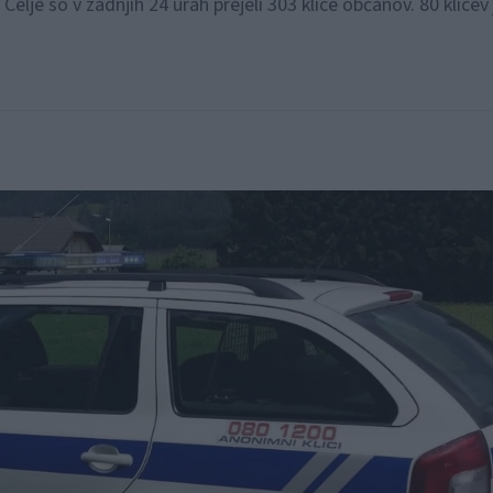
lje so v zadnjih 24 urah prejeli 303 klice občanov. 80 klicev 