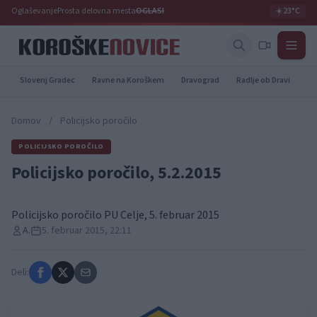
Oglaševanje
Prosta delovna mesta
OGLASI
☀️
23°C
Slovenj Gradec
Ravne na Koroškem
Dravograd
Radlje ob Dravi
Pr
Domov
/
Policijsko poročilo
POLICIJSKO POROČILO
Policijsko poročilo, 5.2.2015
Policijsko poročilo PU Celje, 5. februar 2015
A.
5. februar 2015, 22:11
Deli: