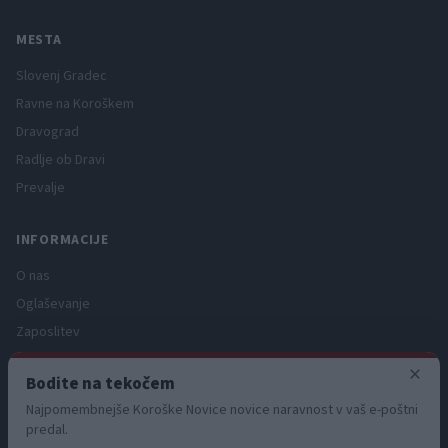
MESTA
Slovenj Gradec
Ravne na Koroškem
Dravograd
Radlje ob Dravi
Prevalje
INFORMACIJE
O nas
Oglaševanje
Zaposlitev
Pravno obvestilo
×
Bodite na tekočem
Zasebnost in piškotki
Najpomembnejše Koroške Novice novice naravnost v vaš e-poštni
Storitve
predal.
Naročnine