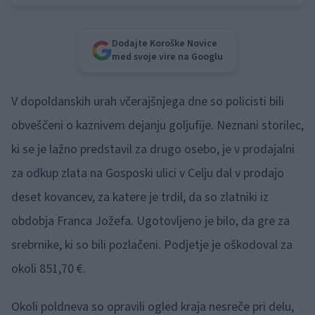
Dodajte Koroške Novice
med svoje vire na Googlu
V dopoldanskih urah včerajšnjega dne so policisti bili
obveščeni o kaznivem dejanju goljufije. Neznani storilec,
ki se je lažno predstavil za drugo osebo, je v prodajalni
za odkup zlata na Gosposki ulici v Celju dal v prodajo
deset kovancev, za katere je trdil, da so zlatniki iz
obdobja Franca Jožefa. Ugotovljeno je bilo, da gre za
srebrnike, ki so bili pozlačeni. Podjetje je oškodoval za
okoli 851,70 €.
Okoli poldneva so opravili ogled kraja nesreče pri delu,