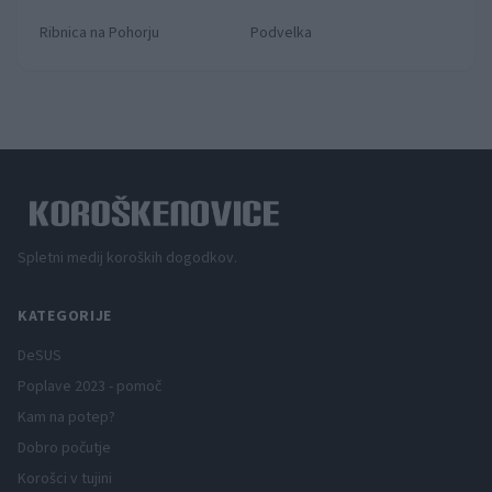
Ribnica na Pohorju
Podvelka
Spletni medij koroških dogodkov.
KATEGORIJE
DeSUS
Poplave 2023 - pomoč
Kam na potep?
Dobro počutje
Korošci v tujini