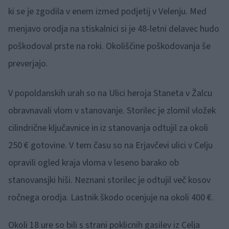
ki se je zgodila v enem izmed podjetij v Velenju. Med
menjavo orodja na stiskalnici si je 48-letni delavec hudo
poškodoval prste na roki. Okoliščine poškodovanja še
preverjajo.
V popoldanskih urah so na Ulici heroja Staneta v Žalcu
obravnavali vlom v stanovanje. Storilec je zlomil vložek
cilindrične ključavnice in iz stanovanja odtujil za okoli
250 € gotovine. V tem času so na Erjavčevi ulici v Celju
opravili ogled kraja vloma v leseno barako ob
stanovansjki hiši. Neznani storilec je odtujil več kosov
ročnega orodja. Lastnik škodo ocenjuje na okoli 400 €.
Okoli 18 ure so bili s strani poklicnih gasilev iz Celja