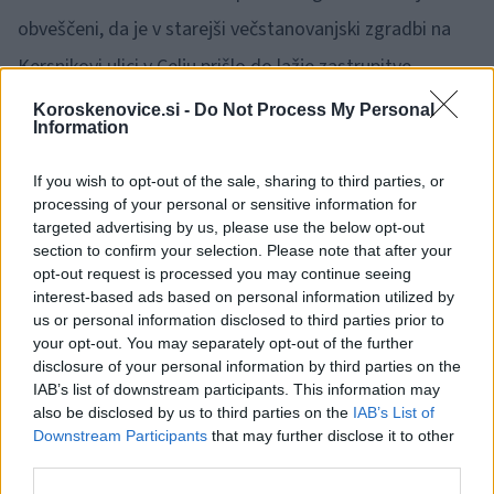
obveščeni, da je v starejši večstanovanjski zgradbi na
Kersnikovi ulici v Celju prišlo do lažje zastrupitve
stanovalke z ogljikovim monoksidom. Odpeljana je bila
Koroskenovice.si -
Do Not Process My Personal
Information
v Splošno bolnišnico Celje, kjer je bilo ugotovljeno, da je
44-letna ženska utrpela blažjo obliko zastrupitve z
If you wish to opt-out of the sale, sharing to third parties, or
processing of your personal or sensitive information for
ogljikovim monoksidom in je bila odpuščena domov. Do
targeted advertising by us, please use the below opt-out
ogleda, ki ga bodo skupaj z zdravstveno inšpektorico
section to confirm your selection. Please note that after your
opt-out request is processed you may continue seeing
opravili v jutranjih urah današnjega dne, je dimnikar
interest-based ads based on personal information utilized by
us or personal information disclosed to third parties prior to
prepovedal uporabo vseh peči v treh stanovanjih.
your opt-out. You may separately opt-out of the further
disclosure of your personal information by third parties on the
Današnje javljanje zaključujejo z opozorilom vsem
IAB’s list of downstream participants. This information may
also be disclosed by us to third parties on the
IAB’s List of
udeležencem cestnega prometa, da ob
Downstream Participants
that may further disclose it to other
third parties.
napovedanem sneženju hitrost vožnje prilagodijo