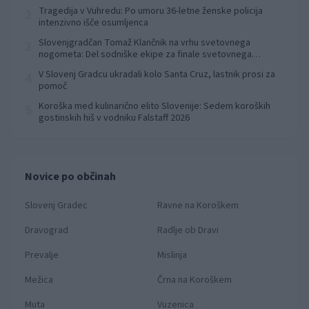
Tragedija v Vuhredu: Po umoru 36-letne ženske policija
2
intenzivno išče osumljenca
Slovenjgradčan Tomaž Klančnik na vrhu svetovnega
3
nogometa: Del sodniške ekipe za finale svetovnega
prvenstva
V Slovenj Gradcu ukradali kolo Santa Cruz, lastnik prosi za
4
pomoč
Koroška med kulinarično elito Slovenije: Sedem koroških
5
gostinskih hiš v vodniku Falstaff 2026
Novice po občinah
Slovenj Gradec
Ravne na Koroškem
Dravograd
Radlje ob Dravi
Prevalje
Mislinja
Mežica
Črna na Koroškem
Muta
Vuzenica