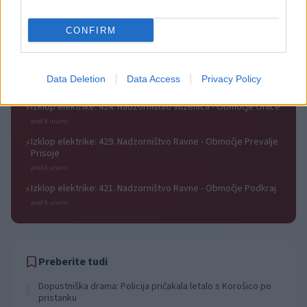
Izklop elektrike: 426. Nadzorništvo Vuzenica - Območje Sv.
⚡
Anton na Pohorju
CONFIRM
pred 8 urami
Izklop elektrike: 425. Nadzorništvo Vuzenica - Območje
⚡
Vuhred
Data Deletion
Data Access
Privacy Policy
pred 8 urami
Izklop elektrike: 424. Nadzorništvo Vuzenica - Območje Orlice
⚡
pred 8 urami
Izklop elektrike: 429. Nadzorništvo Ravne - Območje Prevalje
⚡
Prisoje
pred 8 urami
Izklop elektrike: 421. Nadzorništvo Ravne - Območje Podkraj
⚡
pred 8 urami
Preberite tudi
Dopustniška drama: Policija pričakala letalo s Korošico po
1
pristanku