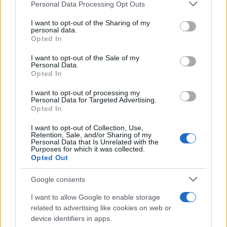
Please note that this website/app uses one or more Google
izredno neugodnih voznim razmerah na cestah, od
Personal Data Processing Opt Outs
services and may gather and store information including but
doma pa naj se odpravijo le v nujnih primerih.
not limited to your visit or usage behaviour. You may click to
I want to opt-out of the Sharing of my
personal data.
grant or deny consent to Google and its third-party tags to
Opted In
use your data for below specified purposes in below Google
consent section.
I want to opt-out of the Sale of my
Personal Data.
Opted In
Opozorilo:
Po 297. členu Kazenskega zakonika je
I want to opt-out of processing my
Personal Data for Targeted Advertising.
posameznik kazensko odgovoren za javno spodbujanje
Opted In
sovraštva, nasilja ali nestrpnosti. Komentarji z žaljivimi,
rasističnimi, diskriminatornimi ali nezakonitimi vsebinami bodo
I want to opt-out of Collection, Use,
Retention, Sale, and/or Sharing of my
odstranjeni.
Pravila komentiranja →
Personal Data that Is Unrelated with the
Purposes for which it was collected.
Opted Out
Failed to fetch
Google consents
I want to allow Google to enable storage
related to advertising like cookies on web or
Kategorije:
Policijsko poročilo
device identifiers in apps.