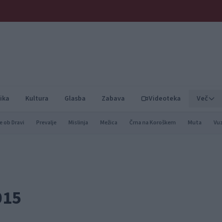
ika
Kultura
Glasba
Zabava
Videoteka
Več
e ob Dravi
Prevalje
Mislinja
Mežica
Črna na Koroškem
Muta
Vu
015