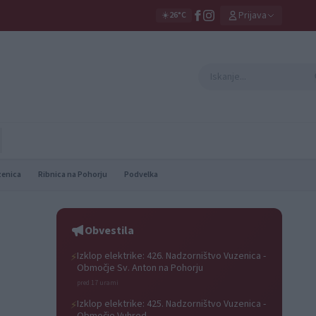
Prijava
☀️
26°C
zenica
Ribnica na Pohorju
Podvelka
Obvestila
Izklop elektrike: 426. Nadzorništvo Vuzenica -
⚡
Območje Sv. Anton na Pohorju
pred 17 urami
Izklop elektrike: 425. Nadzorništvo Vuzenica -
⚡