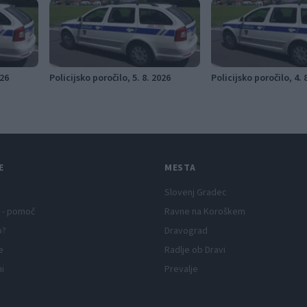
026
Policijsko poročilo, 5. 8. 2026
Policijsko poročilo, 4. 
E
MESTA
Slovenj Gradec
 - pomoč
Ravne na Koroškem
p?
Dravograd
e
Radlje ob Dravi
ni
Prevalje