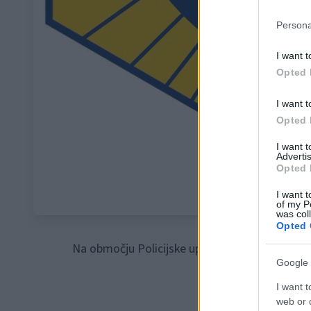
Persona
I want t
Opted 
I want t
Opted 
I want 
Advertis
Opted 
I want t
of my P
was col
Opted 
Na območju Policijske uprave Celje je bilo v za
Google 
I want t
web or d