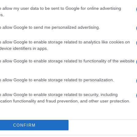
o allow my user data to be sent to Google for online advertising
ni o tatvini 40 litrov nafte, ki jo je neznani storilec ukradel iz
s.
v Celju.
to allow Google to send me personalized advertising.
o allow Google to enable storage related to analytics like cookies on
evice identifiers in apps.
o allow Google to enable storage related to functionality of the website
Preizk
o allow Google to enable storage related to personalization.
ravnavali tudi v kamnolomu v Loki pri Žusmu. V tem primeru 
o allow Google to enable storage related to security, including
cation functionality and fraud prevention, and other user protection.
. Okoli dveh zjutraj nas je madžarski voznik tovornega vozila
CONFIRM
i ukradli dobrih 500 litrov goriva.