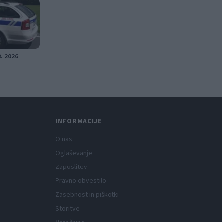
8. 2026
INFORMACIJE
O nas
Oglaševanje
Zaposlitev
Pravno obvestilo
Zasebnost in piškotki
Storitve