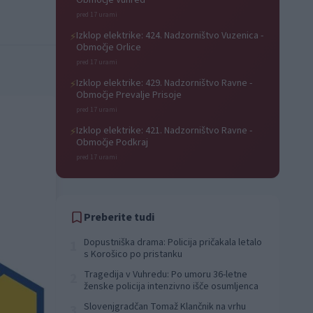
Območje Vuhred
pred 17 urami
Izklop elektrike: 424. Nadzorništvo Vuzenica -
⚡
Območje Orlice
pred 17 urami
Izklop elektrike: 429. Nadzorništvo Ravne -
⚡
Območje Prevalje Prisoje
pred 17 urami
Izklop elektrike: 421. Nadzorništvo Ravne -
⚡
Območje Podkraj
pred 17 urami
Preberite tudi
Dopustniška drama: Policija pričakala letalo
1
s Korošico po pristanku
Tragedija v Vuhredu: Po umoru 36-letne
2
ženske policija intenzivno išče osumljenca
Slovenjgradčan Tomaž Klančnik na vrhu
3