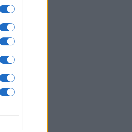
usi zdaj
jo