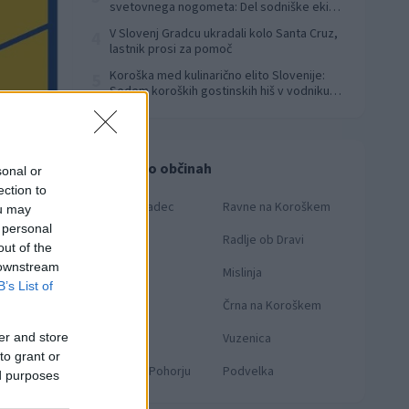
svetovnega nogometa: Del sodniške ekipe
za finale svetovnega prvenstva
V Slovenj Gradcu ukradali kolo Santa Cruz,
4
lastnik prosi za pomoč
Koroška med kulinarično elito Slovenije:
5
Sedem koroških gostinskih hiš v vodniku
Falstaff 2026
Novice po občinah
sonal or
ection to
Slovenj Gradec
Ravne na Koroškem
ou may
 personal
Dravograd
Radlje ob Dravi
out of the
 downstream
Prevalje
Mislinja
B’s List of
Mežica
Črna na Koroškem
er and store
Muta
Vuzenica
to grant or
Ribnica na Pohorju
Podvelka
ed purposes