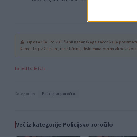
Opozorilo:
Po 297. členu Kazenskega zakonika je posamezni
Komentarji z žaljivimi, rasističnimi, diskriminatornimi ali nezako
Failed to fetch
Kategorije:
Policijsko poročilo
Več iz kategorije Policijsko poročilo