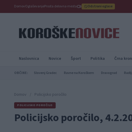
Domov
Oglaševanje
Prosta delovna mesta
Odstrani oglase
Naslovnica
Novice
Šport
Politika
Črna kron
OBČINE:
Slovenj Gradec
Ravne na Koroškem
Dravograd
Radlj
Domov
/
Policijsko poročilo
POLICIJSKO POROČILO
Policijsko poročilo, 4.2.2