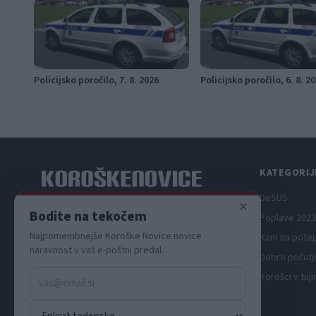
Policijsko poročilo, 7. 8. 2026
Policijsko poročilo, 6. 8. 2
KATEGORIJ
DeSUS
×
Spletni medij koroških dogodkov.
Bodite na tekočem
Poplave 2023
Najpomembnejše Koroške Novice novice
Kam na pote
naravnost v vaš e-poštni predal.
Dobro počutj
Korošci v tuji