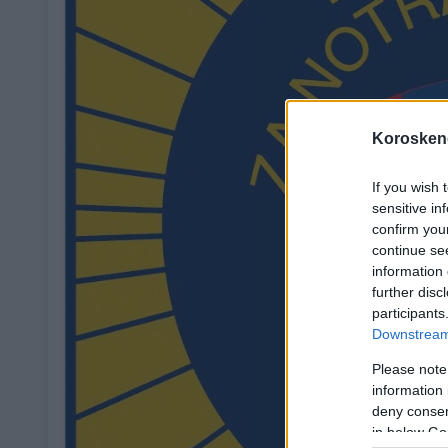
Koroskeno
If you wish 
sensitive in
confirm you
continue se
information 
further disc
participants
Downstream 
Please note
information 
deny consent
in below Go