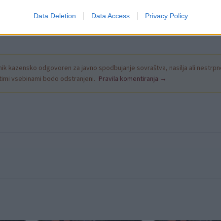
Data Deletion
Data Access
Privacy Policy
k kazensko odgovoren za javno spodbujanje sovraštva, nasilja ali nestrpno
nitimi vsebinami bodo odstranjeni.
Pravila komentiranja →