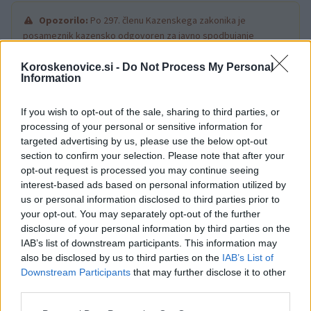
Opozorilo:
Po 297. členu Kazenskega zakonika je
posameznik kazensko odgovoren za javno spodbujanje
sovraštva, nasilja ali nestrpnosti. Komentarji z žaljivimi,
rasističnimi, diskriminatornimi ali nezakonitimi vsebinami bodo
Koroskenovice.si -
Do Not Process My Personal
Information
odstranjeni.
Pravila komentiranja →
If you wish to opt-out of the sale, sharing to third parties, or
Failed to fetch
processing of your personal or sensitive information for
targeted advertising by us, please use the below opt-out
section to confirm your selection. Please note that after your
opt-out request is processed you may continue seeing
Občine:
Radlje ob Dravi
interest-based ads based on personal information utilized by
us or personal information disclosed to third parties prior to
your opt-out. You may separately opt-out of the further
Kategorije:
Policijsko poročilo
disclosure of your personal information by third parties on the
IAB’s list of downstream participants. This information may
požar
prometna nesreča
Ključne besede:
also be disclosed by us to third parties on the
IAB’s List of
Downstream Participants
that may further disclose it to other
vlom
third parties.
Please note that this website/app uses one or more Google