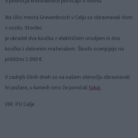
S področja kriminalitete poročajo o vlomu.
Na Ulici mesta Grevenbroich v Celju so obravnavali vlom
v vozilo. Storilec
je ukradel dva kovčka z električnim orodjem in dva
kovčka z delovnim materialom. Škodo ocenjujejo na
približno 1.000 €.
V zadnjih štirih dneh so na našem območju obravnavali
tri požare, o katerih smo že poročali
tukaj.
VIR: PU Celje