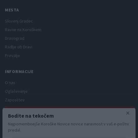
MESTA
Slovenj Gradec
Ravne na Koroškem
Dravograd
Radlje ob Dravi
Prevalje
INFORMACIJE
O nas
Oglaševanje
Zaposlitev
Pravno obvestilo
×
Bodite na tekočem
Zasebnost in piškotki
Najpomembnejše Koroške Novice novice naravnost v vaš e-poštni
Storitve
predal.
Naročnine