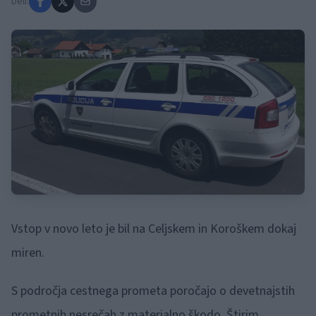
Deli:
Vstop v novo leto je bil na Celjskem in Koroškem dokaj
miren.
S področja cestnega prometa poročajo o devetnajstih
prometnih nesrečah z materialno škodo. Štirim