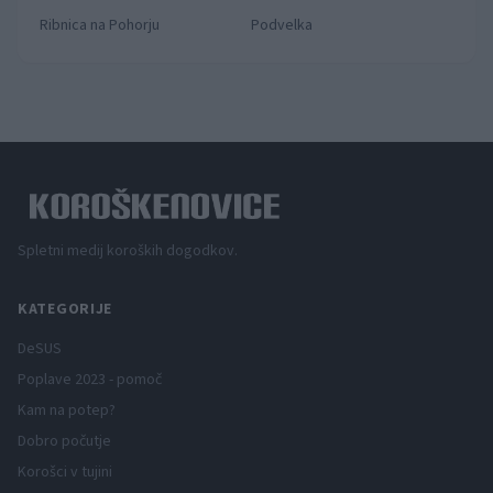
Ribnica na Pohorju
Podvelka
Spletni medij koroških dogodkov.
KATEGORIJE
DeSUS
Poplave 2023 - pomoč
Kam na potep?
Dobro počutje
Korošci v tujini