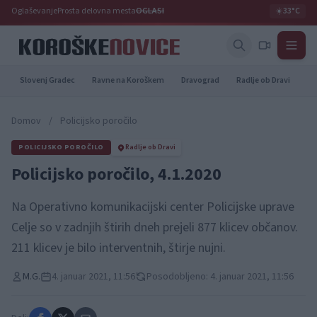
Oglaševanje
Prosta delovna mesta
OGLASI
☀️
33°C
Slovenj Gradec
Ravne na Koroškem
Dravograd
Radlje ob Dravi
Pr
Domov
/
Policijsko poročilo
POLICIJSKO POROČILO
Radlje ob Dravi
Policijsko poročilo, 4.1.2020
Na Operativno komunikacijski center Policijske uprave
Celje so v zadnjih štirih dneh prejeli 877 klicev občanov.
211 klicev je bilo interventnih, štirje nujni.
M.G.
4. januar 2021, 11:56
Posodobljeno: 4. januar 2021, 11:56