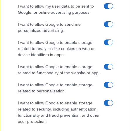
I want to allow my user data to be sent to
Več iz kategorije Policijsko poročilo
Google for online advertising purposes.
I want to allow Google to send me
personalized advertising.
I want to allow Google to enable storage
related to analytics like cookies on web or
Policijsko poročilo, 6. 8. 2026
Policijsko poročilo, 5. 8. 2026
device identifiers in apps.
I want to allow Google to enable storage
related to functionality of the website or app.
I want to allow Google to enable storage
related to personalization.
Policijsko poročilo, 4. 8. 2026
Policijsko poročilo, 3. 8. 2026
I want to allow Google to enable storage
related to security, including authentication
Obvestila
functionality and fraud prevention, and other
user protection.
Izklop elektrike: 417. Nadzorništvo Vuzenica - Območje Sv.
⚡
Anton na Pohorju in Zg. Sv. Vid