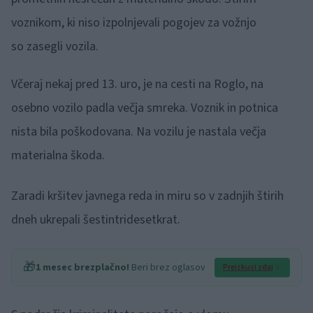
voznikom, ki niso izpolnjevali pogojev za vožnjo
so zasegli vozila.
Včeraj nekaj pred 13. uro, je na cesti na Roglo, na
osebno vozilo padla večja smreka. Voznik in potnica
nista bila poškodovana. Na vozilu je nastala večja
materialna škoda.
Zaradi kršitev javnega reda in miru so v zadnjih štirih
dneh ukrepali šestintridesetkrat.
🎁
1 mesec brezplačno!
Beri brez oglasov
Preizkusi zdaj