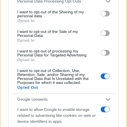
Personal Data Processing Opt Outs
services and may gather and store information including but
not limited to your visit or usage behaviour. You may click to
I want to opt-out of the Sharing of my
personal data.
Več iz kraja Radlje ob Dravi
grant or deny consent to Google and its third-party tags to
Opted In
use your data for below specified purposes in below Google
consent section.
I want to opt-out of the Sale of my
Personal Data.
Opted In
I want to opt-out of processing my
Personal Data for Targeted Advertising.
Opted In
Pol stoletja glasbe na tromeji:
Motorist v Radljah ob Dravi trčil
Graška Gora obeležuje 50.
v ulično svetilko in se hudo
jubilejni festival narodno-
poškodoval
I want to opt-out of Collection, Use,
Retention, Sale, and/or Sharing of my
zabavne glasbe
Personal Data that Is Unrelated with the
Purposes for which it was collected.
Opted Out
Google consents
(VIDEO) Skupina iTAK
Jutro, ki ga Koroška ne bo nikoli
I want to allow Google to enable storage
predstavlja poletno uspešnico
pozabila: Tri leta od uničujoče
»Srnica«
ujme
related to advertising like cookies on web or
device identifiers in apps.