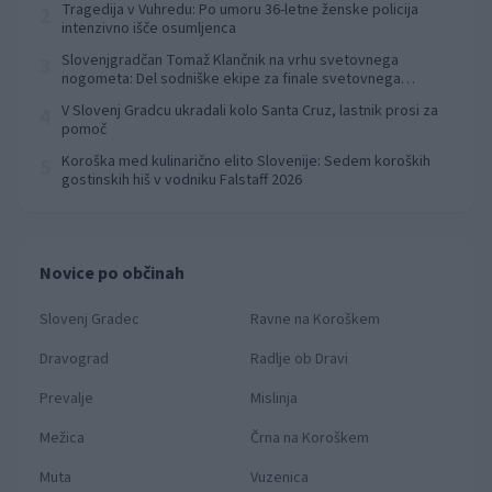
Tragedija v Vuhredu: Po umoru 36-letne ženske policija
2
intenzivno išče osumljenca
Slovenjgradčan Tomaž Klančnik na vrhu svetovnega
3
nogometa: Del sodniške ekipe za finale svetovnega
prvenstva
V Slovenj Gradcu ukradali kolo Santa Cruz, lastnik prosi za
4
pomoč
Koroška med kulinarično elito Slovenije: Sedem koroških
5
gostinskih hiš v vodniku Falstaff 2026
Novice po občinah
Slovenj Gradec
Ravne na Koroškem
Dravograd
Radlje ob Dravi
Prevalje
Mislinja
Mežica
Črna na Koroškem
Muta
Vuzenica