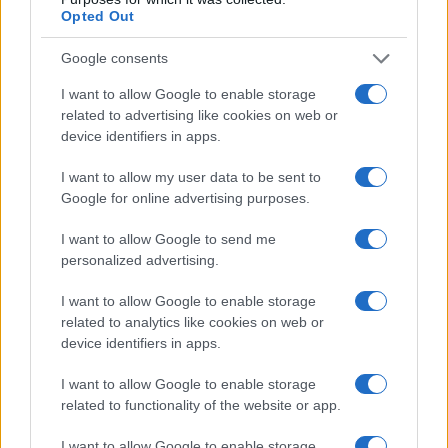
Opted Out
krivda je izključena.
Google consents
Na območju Vojnika so v soboto obravnavali poskus
I want to allow Google to enable storage
vloma v stanovanjsko hišo. Storilec je lastniku s
related to advertising like cookies on web or
device identifiers in apps.
poškodovanjem vhodnih vrat povzročil za okoli 2.000€.
I want to allow my user data to be sent to
Google for online advertising purposes.
VIR: PU Celje
I want to allow Google to send me
personalized advertising.
I want to allow Google to enable storage
related to analytics like cookies on web or
device identifiers in apps.
Opozorilo:
Po 297. členu Kazenskega zakonika je
posameznik kazensko odgovoren za javno spodbujanje
I want to allow Google to enable storage
sovraštva, nasilja ali nestrpnosti. Komentarji z žaljivimi,
related to functionality of the website or app.
rasističnimi, diskriminatornimi ali nezakonitimi vsebinami bodo
odstranjeni.
Pravila komentiranja →
I want to allow Google to enable storage