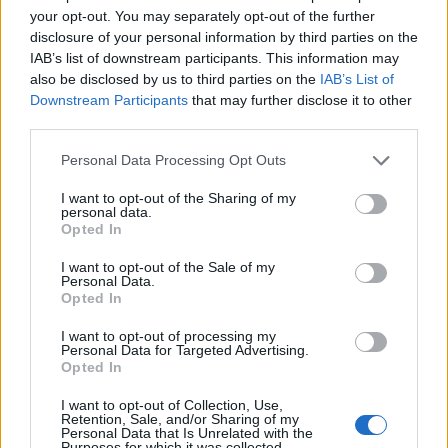
V petek zjutraj so bili obveščeni, da je neznani storilec iz
your opt-out. You may separately opt-out of the further
odklenjenega vozila v Laški vasi ukradel motorno žago
disclosure of your personal information by third parties on the
IAB’s list of downstream participants. This information may
in kanister goriva.
also be disclosed by us to third parties on the
IAB’s List of
Downstream Participants
that may further disclose it to other
third parties.
Na parkirišču v Celju je storilec z osebnega vozila
Please note that this website/app uses one or more Google
ukradel obe registrski tablici.
Personal Data Processing Opt Outs
services and may gather and store information including but
not limited to your visit or usage behaviour. You may click to
I want to opt-out of the Sharing of my
personal data.
V soboto zjutraj so bili obveščeni o tatvinah okoli 700
grant or deny consent to Google and its third-party tags to
Opted In
use your data for below specified purposes in below Google
litrov nafte iz rezervoarjev dveh tovornih vozil parkiranih
consent section.
I want to opt-out of the Sale of my
na avtocestnem počivališču Lopata. Tatvino okoli 700
Personal Data.
Opted In
litrov nafte iz rezervoarja tovornega vozila so v soboto
I want to opt-out of processing my
obravnavali tudi na avtocestnem počivališču Zima.
Personal Data for Targeted Advertising.
Opted In
V soboto dopoldne so v podjetju na Planini pri Sevnici
I want to opt-out of Collection, Use,
Retention, Sale, and/or Sharing of my
Personal Data that Is Unrelated with the
obravnavali požar. Zagorelo je v filtrih peskalnika. Tuja
Purposes for which it was collected.