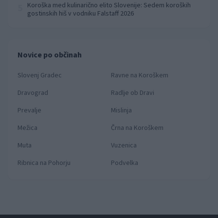
Koroška med kulinarično elito Slovenije: Sedem koroških
5
gostinskih hiš v vodniku Falstaff 2026
Novice po občinah
Slovenj Gradec
Ravne na Koroškem
Dravograd
Radlje ob Dravi
Prevalje
Mislinja
Mežica
Črna na Koroškem
Muta
Vuzenica
Ribnica na Pohorju
Podvelka