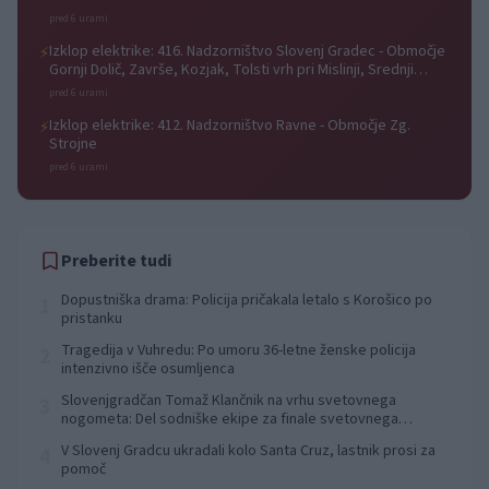
pred 6 urami
Izklop elektrike: 416. Nadzorništvo Slovenj Gradec - Območje
⚡
Gornji Dolič, Završe, Kozjak, Tolsti vrh pri Mislinji, Srednji
Dolič, Paka
pred 6 urami
Izklop elektrike: 412. Nadzorništvo Ravne - Območje Zg.
⚡
Strojne
pred 6 urami
Preberite tudi
Dopustniška drama: Policija pričakala letalo s Korošico po
1
pristanku
Tragedija v Vuhredu: Po umoru 36-letne ženske policija
2
intenzivno išče osumljenca
Slovenjgradčan Tomaž Klančnik na vrhu svetovnega
3
nogometa: Del sodniške ekipe za finale svetovnega
prvenstva
V Slovenj Gradcu ukradali kolo Santa Cruz, lastnik prosi za
4
pomoč