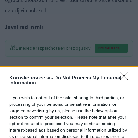
oglobili. Globo so mu izrekli tudi zaradi kršitve Zakona o
nalezljivih boleznih.
Javni red in mir
🎁
1 mesec brezplačno!
Beri brez oglasov
Preizkusi zdaj
Zaradi kršitev javnega reda in miru so v zadnjih treh
Koroskenovice.si -
Do Not Process My Personal
dneh ukrepali sedemintridesetkrat.
Information
Kriminaliteta
If you wish to opt-out of the sale, sharing to third parties, or
processing of your personal or sensitive information for
targeted advertising by us, please use the below opt-out
V noči iz četrtka na petek je neznanec izpred
section to confirm your selection. Please note that after your
stanovanjskega bloka v Slovenj Gradcu ukradel kolo.
opt-out request is processed you may continue seeing
interest-based ads based on personal information utilized by
us or personal information disclosed to third parties prior to