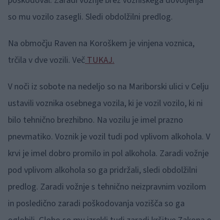
poškodoval. Zaradi vožnje brez vozniškega dovoljenja
so mu vozilo zasegli. Sledi obdolžilni predlog.
Na območju Raven na Koroškem je vinjena voznica,
trčila v dve vozili. Več
TUKAJ.
V noči iz sobote na nedeljo so na Mariborski ulici v Celju
ustavili voznika osebnega vozila, ki je vozil vozilo, ki ni
bilo tehnično brezhibno. Na vozilu je imel prazno
pnevmatiko. Voznik je vozil tudi pod vplivom alkohola. V
krvi je imel dobro promilo in pol alkohola. Zaradi vožnje
pod vplivom alkohola so ga pridržali, sledi obdolžilni
predlog. Zaradi vožnje s tehnično neizpravnim vozilom
in posledično zaradi poškodovanja vozišča so ga