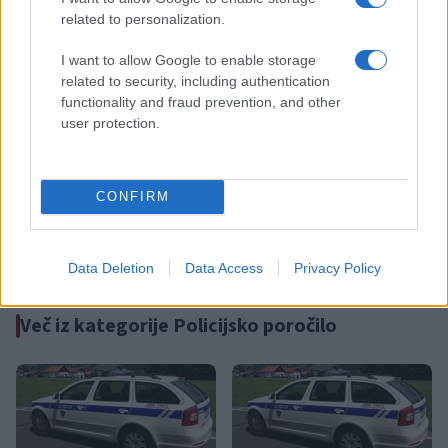
related to personalization.
Failed to fetch
I want to allow Google to enable storage
related to security, including authentication
functionality and fraud prevention, and other
user protection.
Kategorije:
Policijsko poročilo
javni red in mir
kriminaliteta
Ključne besede:
CONFIRM
policija
prometna nesreča
Data Deletion
Data Access
Privacy Policy
Več iz kategorije Policijsko poročilo