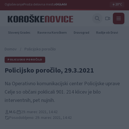
Oglaševanje
Prosta delovna mesta
OGLASI
☀️
20°C
Slovenj Gradec
Ravne na Koroškem
Dravograd
Radlje ob Dravi
Pr
Domov
/
Policijsko poročilo
POLICIJSKO POROČILO
Policijsko poročilo, 29.3.2021
Na Operativno komunikacijski center Policijske uprave
Celje so občani poklicali 901. 214 klicev je bilo
interventnih, pet nujnih.
M.G.
29. marec 2021, 14:42
Posodobljeno: 29. marec 2021, 14:42