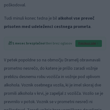
poškodoval.
Tudi minuli konec tedna je bil
alkohol vse preveč
prisoten med udeleženci cestnega prometa
.
🎁
1 mesec brezplačno!
Beri brez oglasov
Preizkusi zdaj
V petek popoldne so na območju Dramelj obravnavali
prometno nesrečo, do katere je prišlo zaradi vožnje
preblizu desnemu robu vozišča in vožnje pod vplivom
alkohola. Voznik osebnega vozila, ki je imel skoraj dve
promili alkohola v krvi, je zapeljal z vozišča. Vozilo se je
prevrnilo v potok. Voznik se v prometni nesreči ni