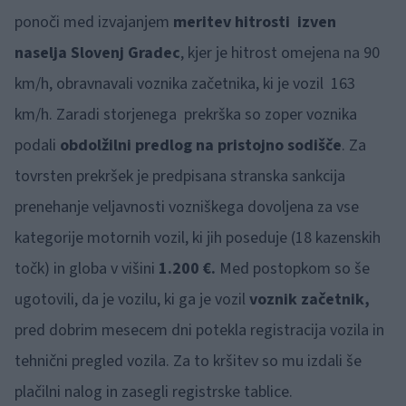
ponoči med izvajanjem
meritev hitrosti izven
naselja Slovenj Gradec
, kjer je hitrost omejena na 90
km/h, obravnavali voznika začetnika, ki je vozil 163
km/h. Zaradi storjenega prekrška so zoper voznika
podali
obdolžilni predlog na pristojno sodišče
. Za
tovrsten prekršek je predpisana stranska sankcija
prenehanje veljavnosti vozniškega dovoljena za vse
kategorije motornih vozil, ki jih poseduje (18 kazenskih
točk) in globa v višini
1.200 €.
Med postopkom so še
ugotovili, da je vozilu, ki ga je vozil
voznik začetnik,
pred dobrim mesecem dni potekla registracija vozila in
tehnični pregled vozila. Za to kršitev so mu izdali še
plačilni nalog in zasegli registrske tablice.