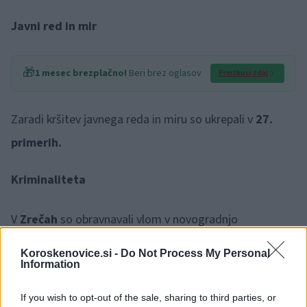
Javni red in mir
🎁
1 mesec brezplačno!
Beri brez oglasov
Preizkusi zdaj
Zaradi kršitev javnega reda in miru so ukrepali v
27.
primerih.
Kriminaliteta
V
Zrečah
so obravnavali vlom v novogradnjo
stanovanjske hiše. Storilec je ukradel
toplotno črpalko
Koroskenovice.si -
Do Not Process My Personal
ter več novih gospodinjskih aparatov in pohištva.
Information
V
Ložnici pri Žalcu
je neznani storilec iz rezervoarja
If you wish to opt-out of the sale, sharing to third parties, or