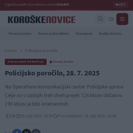
Oglaševanje
Prosta delovna mesta
OGLASI
☁️
18°C
Slovenj Gradec
Ravne na Koroškem
Dravograd
Radlje ob Dravi
Pr
Domov
/
Policijsko poročilo
POLICIJSKO POROČILO
Slovenj Gradec
Policijsko poročilo, 28. 7. 2025
Na Operativno komunikacijski center Policijske uprave
Celje so v zadnjih treh dneh prejeli 724 klicev občanov.
193 klicev je bilo interventnih.
S.R.
28. julij 2025, 18:35
Posodobljeno: 28. julij 2025, 18:40