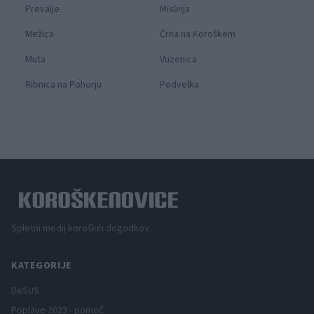
Prevalje
Mislinja
Mežica
Črna na Koroškem
Muta
Vuzenica
Ribnica na Pohorju
Podvelka
Spletni medij koroških dogodkov.
KATEGORIJE
DeSUS
Poplave 2023 - pomoč