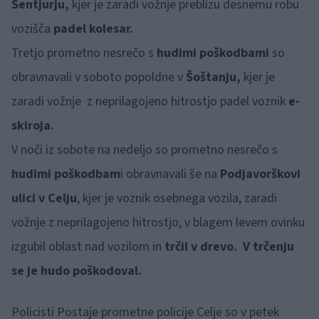
Šentjurju,
kjer je zaradi vožnje preblizu desnemu robu
vozišča
padel kolesar.
Tretjo prometno nesrečo s
hudimi poškodbami
so
obravnavali v soboto popoldne v
Šoštanju,
kjer je
zaradi vožnje z neprilagojeno hitrostjo padel voznik
e-
skiroja.
V noči iz sobote na nedeljo so prometno nesrečo s
hudimi poškodbam
i obravnavali še na
Podjavorškovi
ulici v Celju
, kjer je voznik osebnega vozila, zaradi
vožnje z neprilagojeno hitrostjo, v blagem levem ovinku
izgubil oblast nad vozilom in
trčil v drevo. V trčenju
se je hudo poškodoval.
Policisti Postaje prometne policije Celje so v petek