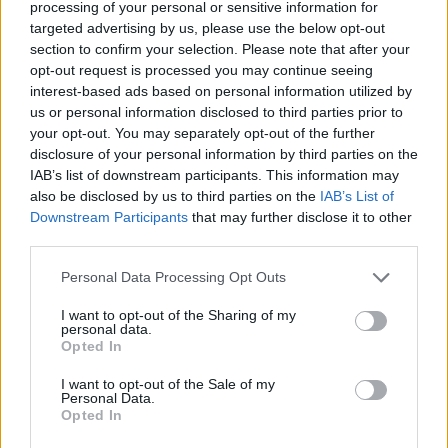
tovornega vozila ukradel dobrih
300 litrov goriva.
processing of your personal or sensitive information for
targeted advertising by us, please use the below opt-out
V
Laškem
so obravnavali
drzno tatvino
. Medtem, ko je
section to confirm your selection. Please note that after your
opt-out request is processed you may continue seeing
lastnica za kratek čas zapustila vozilo so trije neznanci
interest-based ads based on personal information utilized by
stopili do njenega vozila in s
sprednjega sedeža
us or personal information disclosed to third parties prior to
your opt-out. You may separately opt-out of the further
ukradli žensko torbico z gotovino in dokumenti.
V
disclosure of your personal information by third parties on the
času tatvine so bili v vozilu oškodovankini otroci.
IAB’s list of downstream participants. This information may
also be disclosed by us to third parties on the
IAB’s List of
Med vikendom so bili obveščeni, da je bilo v obdobju
Downstream Participants
that may further disclose it to other
third parties.
zadnjega tedna vlomljeno v cerkev v Špitaliču
.
Please note that this website/app uses one or more Google
Storilec je ukradel nekaj gotovine, škodo je povzročil še
Personal Data Processing Opt Outs
services and may gather and store information including but
s poškodovanjem okna in vrat.
not limited to your visit or usage behaviour. You may click to
I want to opt-out of the Sharing of my
personal data.
grant or deny consent to Google and its third-party tags to
Na
Okrogarjevi ulici v Celju
so obravnavali vlom v
Opted In
use your data for below specified purposes in below Google
consent section.
stanovanje stanovanjskega bloka. Storilec je ukradel e-
I want to opt-out of the Sale of my
Personal Data.
skiro.
Opted In