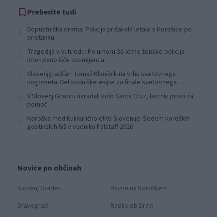
Preberite tudi
Dopustniška drama: Policija pričakala letalo s Korošico po
1
pristanku
Tragedija v Vuhredu: Po umoru 36-letne ženske policija
2
intenzivno išče osumljenca
Slovenjgradčan Tomaž Klančnik na vrhu svetovnega
3
nogometa: Del sodniške ekipe za finale svetovnega
prvenstva
V Slovenj Gradcu ukradali kolo Santa Cruz, lastnik prosi za
4
pomoč
Koroška med kulinarično elito Slovenije: Sedem koroških
5
gostinskih hiš v vodniku Falstaff 2026
Novice po občinah
Slovenj Gradec
Ravne na Koroškem
Dravograd
Radlje ob Dravi