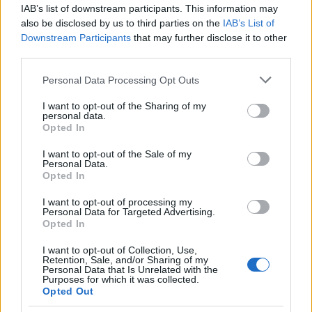
IAB’s list of downstream participants. This information may
also be disclosed by us to third parties on the
IAB’s List of
Na
Bežigrajski cesti v Celju
je bilo vlomljeno v osebni
Downstream Participants
that may further disclose it to other
avto, iz katerega je bila odtujena manjša vsota
third parties.
gotovine.
Please note that this website/app uses one or more Google
Personal Data Processing Opt Outs
services and may gather and store information including but
not limited to your visit or usage behaviour. You may click to
I want to opt-out of the Sharing of my
Vir: PU Celje
personal data.
grant or deny consent to Google and its third-party tags to
Opted In
use your data for below specified purposes in below Google
consent section.
I want to opt-out of the Sale of my
Personal Data.
Opted In
I want to opt-out of processing my
Opozorilo:
Po 297. členu Kazenskega zakonika je
Personal Data for Targeted Advertising.
Opted In
posameznik kazensko odgovoren za javno spodbujanje
sovraštva, nasilja ali nestrpnosti. Komentarji z žaljivimi,
I want to opt-out of Collection, Use,
rasističnimi, diskriminatornimi ali nezakonitimi vsebinami bodo
Retention, Sale, and/or Sharing of my
Personal Data that Is Unrelated with the
odstranjeni.
Pravila komentiranja →
Purposes for which it was collected.
Opted Out