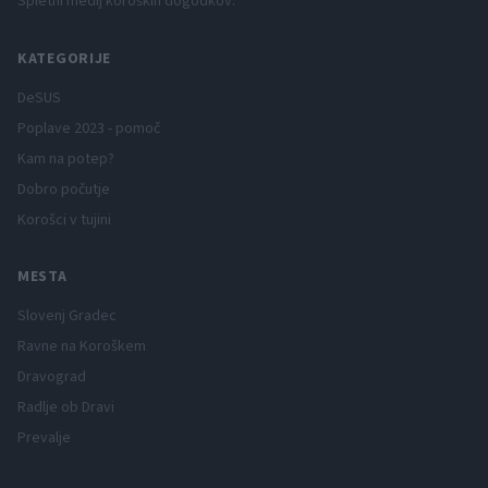
Spletni medij koroških dogodkov.
KATEGORIJE
DeSUS
Poplave 2023 - pomoč
Kam na potep?
Dobro počutje
Korošci v tujini
MESTA
Slovenj Gradec
Ravne na Koroškem
Dravograd
Radlje ob Dravi
Prevalje