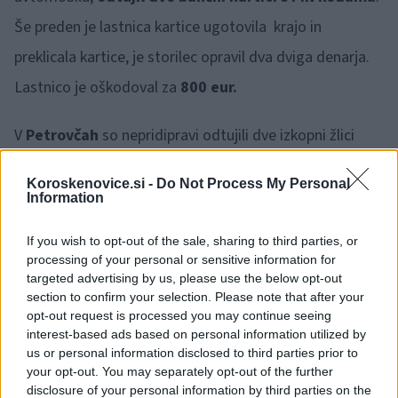
Še preden je lastnica kartice ugotovila krajo in
preklicala kartice, je storilec opravil dva dviga denarja.
Lastnico je oškodoval za
800 eur.
V
Petrovčah
so nepridipravi odtujili dve izkopni žlici
delovnega stroja.
Koroskenovice.si -
Do Not Process My Personal
Information
Šentjurski policisti
so obravnavali vlom v počitniško
hišico. Odtujenega ni bilo ničesar.
If you wish to opt-out of the sale, sharing to third parties, or
processing of your personal or sensitive information for
targeted advertising by us, please use the below opt-out
V
Dravogradu
so policisti na podlagi klica občana prijeli
section to confirm your selection. Please note that after your
opt-out request is processed you may continue seeing
in pridržali 20 in 21 letna moška, ki sta vlomila v
interest-based ads based on personal information utilized by
tamkajšnji poslovni prostor. Odtujila nista ničesar, zoper
us or personal information disclosed to third parties prior to
your opt-out. You may separately opt-out of the further
oba sledi kazenska ovadba.
disclosure of your personal information by third parties on the