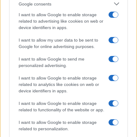
Failed to fetch
Google consents
I want to allow Google to enable storage
related to advertising like cookies on web or
Občine:
Dravograd
device identifiers in apps.
I want to allow my user data to be sent to
Kategorije:
Policijsko poročilo
PU Celje
Kronika
Google for online advertising purposes.
nesreča
policija
tatvina
I want to allow Google to send me
Ključne besede:
personalized advertising.
vlom
I want to allow Google to enable storage
related to analytics like cookies on web or
device identifiers in apps.
Več iz kraja Dravograd
I want to allow Google to enable storage
related to functionality of the website or app.
I want to allow Google to enable storage
related to personalization.