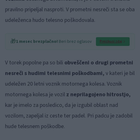
pravilno pripeljal nasproti. V prometni nesreči sta se oba
udeleženca hudo telesno poškodovala.
🎁
1 mesec brezplačno!
Beri brez oglasov
Preizkusi zdaj
V torek popolne pa so bili
obveščeni o drugi prometni
nesreči s hudimi telesnimi poškodbami,
v kateri je bil
udeležen 20 letni voznik motornega kolesa. Voznik
motornega kolesa je vozil
z neprilagojeno hitrostjo,
kar je imelo za posledico, da je izgubil oblast nad
vozilom, zapeljal iz ceste ter padel. Pri padcu je zadobil
hude telesnem poškodbe.