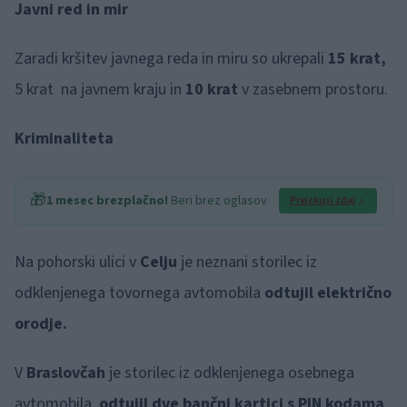
Javni red in mir
Zaradi kršitev javnega reda in miru so ukrepali
15 krat,
5 krat na javnem kraju in
10 krat
v zasebnem prostoru.
Kriminaliteta
🎁
1 mesec brezplačno!
Beri brez oglasov
Preizkusi zdaj
Na pohorski ulici v
Celju
je neznani storilec iz
odklenjenega tovornega avtomobila
odtujil električno
orodje.
V
Braslovčah
je storilec iz odklenjenega osebnega
avtomobila,
odtujil dve bančni kartici s PIN kodama
.