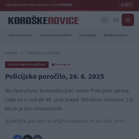
Oglaševanje
Prosta delovna mesta
OGLASI
☀️
28°C
Slovenj Gradec
Ravne na Koroškem
Dravograd
Radlje ob Dravi
Pr
Domov
/
Policijsko poročilo
POLICIJSKO POROČILO
Dravograd
Policijsko poročilo, 26. 6. 2025
Na Operativno komunikacijski center Policijske uprave
Celje so v zadnjih 48. urah prejeli 569 klicev občanov. 141
klicev je bilo interventnih.
S.R.
26. junij 2025, 18:28
Posodobljeno: 26. junij 2025, 18:32