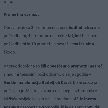
miru.
Prometna varnost
Obravnavali so
2
prometni nesreči s
hudimi
telesnimi
poškodbami,
4
prometne nesreče z
lažjimi
telesnimi
poškodbami in
30
prometnih nesreč z
materialno
škodo.
V torek dopoldne so bili
obveščeni o prometni nesreči
s hudimi telesnimi poškodbami, ki se je zgodila v
Gortini na območju Radelj ob Dravi
. Do nesreče je
prišlo, ko je 48 letna voznica osebnega avtomobila v
križišču zavijala levo in izsilila prednost
43 letnemu
vozniku
osebnega avtomobila, ki je v tistem trenutku