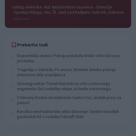
Izklop elektrike: 420. Nadzorništvo Vuzenica - Območje
⚡
Spodnja Vižinga, Vas, Št. Janž nad Radljami, Suhi Vrh, Dobrava
pred 9 urami
Preberite tudi
Dopustniška drama: Policija pričakala letalo s Korošico po
1
pristanku
Tragedija v Vuhredu: Po umoru 36-letne ženske policija
2
intenzivno išče osumljenca
Slovenjgradčan Tomaž Klančnik na vrhu svetovnega
3
nogometa: Del sodniške ekipe za finale svetovnega
prvenstva
V Slovenj Gradcu ukradali kolo Santa Cruz, lastnik prosi za
4
pomoč
Koroška med kulinarično elito Slovenije: Sedem koroških
5
gostinskih hiš v vodniku Falstaff 2026