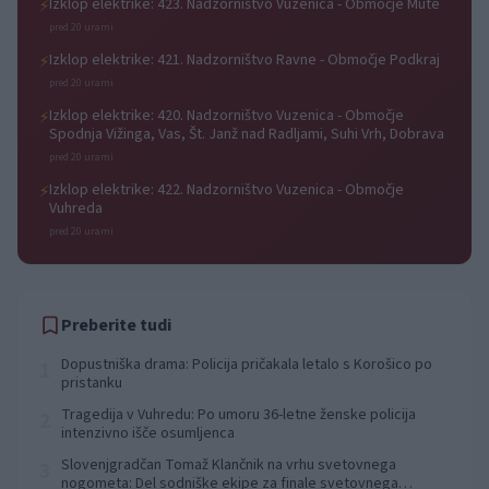
Izklop elektrike: 423. Nadzorništvo Vuzenica - Območje Mute
⚡
pred 20 urami
Izklop elektrike: 421. Nadzorništvo Ravne - Območje Podkraj
⚡
pred 20 urami
Izklop elektrike: 420. Nadzorništvo Vuzenica - Območje
⚡
Spodnja Vižinga, Vas, Št. Janž nad Radljami, Suhi Vrh, Dobrava
pred 20 urami
Izklop elektrike: 422. Nadzorništvo Vuzenica - Območje
⚡
Vuhreda
pred 20 urami
Preberite tudi
Dopustniška drama: Policija pričakala letalo s Korošico po
1
pristanku
Tragedija v Vuhredu: Po umoru 36-letne ženske policija
2
intenzivno išče osumljenca
Slovenjgradčan Tomaž Klančnik na vrhu svetovnega
3
nogometa: Del sodniške ekipe za finale svetovnega