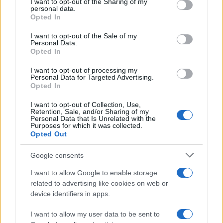
not limited to your visit or usage behaviour. You may click to
I want to opt-out of the Sharing of my
personal data.
grant or deny consent to Google and its third-party tags to
Ukradel je kosilnico več vrtnega orodja ter nekaj drugih
Opted In
use your data for below specified purposes in below Google
stvari.
consent section.
I want to opt-out of the Sale of my
Personal Data.
Opted In
Poskus vloma – Celje
I want to opt-out of processing my
Personal Data for Targeted Advertising.
Opted In
Na Opekarniški ulici v Celju je neznani storilec pokušal
vlomiti v dva avtomata z napitki in prehranskimi
I want to opt-out of Collection, Use,
Retention, Sale, and/or Sharing of my
Personal Data that Is Unrelated with the
izdelki. S poškodovanjem avtomatov je lastnikom
Purposes for which it was collected.
Opted Out
povzročil za dobrih 1.000 € škode.
Google consents
VIR: PU Celje
I want to allow Google to enable storage
related to advertising like cookies on web or
device identifiers in apps.
I want to allow my user data to be sent to