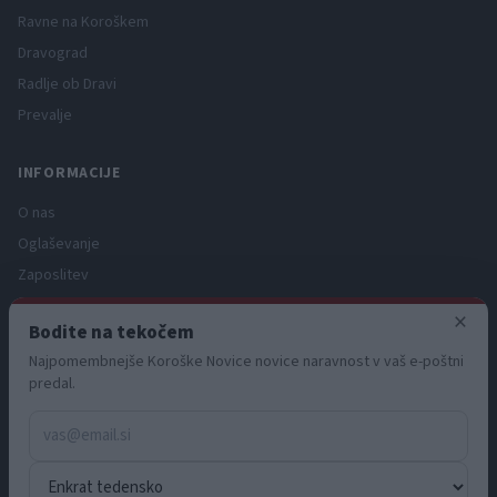
Ravne na Koroškem
Dravograd
Radlje ob Dravi
Prevalje
INFORMACIJE
O nas
Oglaševanje
Zaposlitev
Pravno obvestilo
×
Bodite na tekočem
Zasebnost in piškotki
Najpomembnejše Koroške Novice novice naravnost v vaš e-poštni
Storitve
predal.
Naročnine
Pogoji uporabe
Pravila volilne kampanje