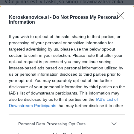
V Celju na Cesti v Laško, so sinoči obravnavali voznika
osebnega vozila, ki je v naselju hitrost prekoračil za
Koroskenovice.si -
Do Not Process My Personal
dobrih 50 km/h. Odvzeli so mu vozniško dovoljenje,
Information
sledi obdolžilni predlog.
If you wish to opt-out of the sale, sharing to third parties, or
processing of your personal or sensitive information for
Kriminaliteta
targeted advertising by us, please use the below opt-out
section to confirm your selection. Please note that after your
opt-out request is processed you may continue seeing
Poškodovanje dveh vozil - Migojnice
interest-based ads based on personal information utilized by
us or personal information disclosed to third parties prior to
V Migojnicah je neznani storilec z ostrim predmetom na
your opt-out. You may separately opt-out of the further
disclosure of your personal information by third parties on the
dveh vozilih naredil
IAB’s list of downstream participants. This information may
also be disclosed by us to third parties on the
IAB’s List of
več risov.
Downstream Participants
that may further disclose it to other
third parties.
Vlom - Gomilsko
Please note that this website/app uses one or more Google
Personal Data Processing Opt Outs
services and may gather and store information including but
Na Gomilskem je neznanec vlomil v ograjen kozolec.