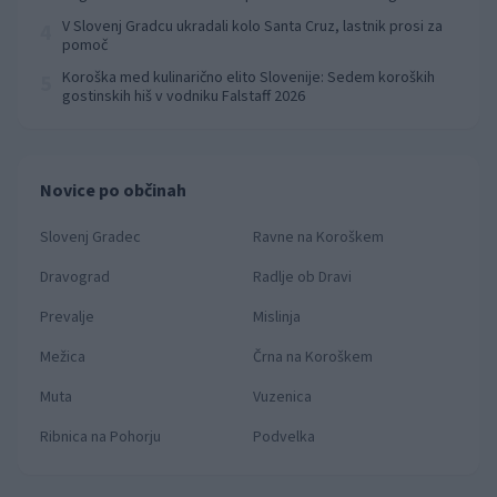
prvenstva
V Slovenj Gradcu ukradali kolo Santa Cruz, lastnik prosi za
4
pomoč
Koroška med kulinarično elito Slovenije: Sedem koroških
5
gostinskih hiš v vodniku Falstaff 2026
Novice po občinah
Slovenj Gradec
Ravne na Koroškem
Dravograd
Radlje ob Dravi
Prevalje
Mislinja
Mežica
Črna na Koroškem
Muta
Vuzenica
Ribnica na Pohorju
Podvelka