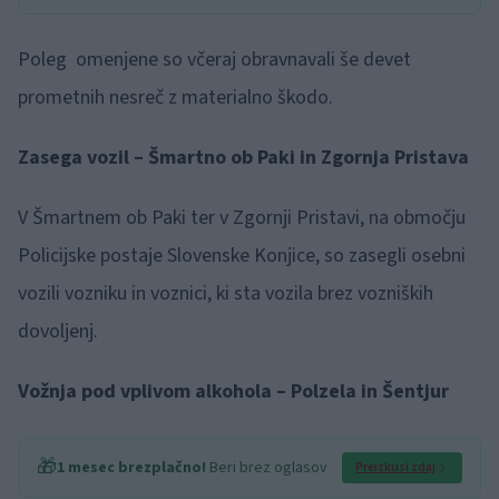
Poleg omenjene so včeraj obravnavali še devet
prometnih nesreč z materialno škodo.
Zasega vozil – Šmartno ob Paki in Zgornja Pristava
V Šmartnem ob Paki ter v Zgornji Pristavi, na območju
Policijske postaje Slovenske Konjice, so zasegli osebni
vozili vozniku in voznici, ki sta vozila brez vozniških
dovoljenj.
Vožnja pod vplivom alkohola – Polzela in Šentjur
🎁
1 mesec brezplačno!
Beri brez oglasov
Preizkusi zdaj