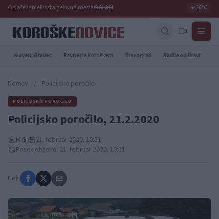
Oglaševanje
Prosta delovna mesta
OGLASI
☀️
26°C
Slovenj Gradec
Ravne na Koroškem
Dravograd
Radlje ob Dravi
Pr
Domov
/
Policijsko poročilo
POLICIJSKO POROČILO
Policijsko poročilo, 21.2.2020
M.G.
21. februar 2020, 10:51
Posodobljeno: 21. februar 2020, 10:51
Deli: