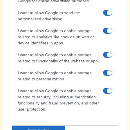
Google for online advertising purposes.
Opozorilo:
Po 297. členu Kazenskega zakonika je
I want to allow Google to send me
posameznik kazensko odgovoren za javno spodbujanje
personalized advertising.
sovraštva, nasilja ali nestrpnosti. Komentarji z žaljivimi,
rasističnimi, diskriminatornimi ali nezakonitimi vsebinami bodo
I want to allow Google to enable storage
odstranjeni.
Pravila komentiranja →
related to analytics like cookies on web or
device identifiers in apps.
Failed to fetch
I want to allow Google to enable storage
related to functionality of the website or app.
I want to allow Google to enable storage
Kategorije:
Policijsko poročilo
related to personalization.
hitra vožnja
prome
vlom
Ključne besede:
I want to allow Google to enable storage
related to security, including authentication
zaseg vozila
functionality and fraud prevention, and other
user protection.