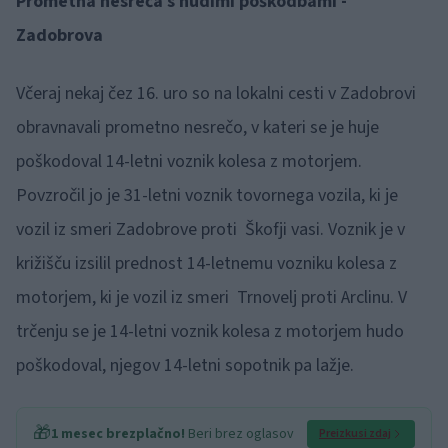
Prometna nesreča s hudimi poškodbami -
Zadobrova
Včeraj nekaj čez 16. uro so na lokalni cesti v Zadobrovi
obravnavali prometno nesrečo, v kateri se je huje
poškodoval 14-letni voznik kolesa z motorjem.
Povzročil jo je 31-letni voznik tovornega vozila, ki je
vozil iz smeri Zadobrove proti Škofji vasi. Voznik je v
križišču izsilil prednost 14-letnemu vozniku kolesa z
motorjem, ki je vozil iz smeri Trnovelj proti Arclinu. V
trčenju se je 14-letni voznik kolesa z motorjem hudo
poškodoval, njegov 14-letni sopotnik pa lažje.
🎁
1 mesec brezplačno!
Beri brez oglasov
Preizkusi zdaj