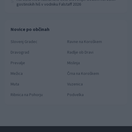
5
gostinskih hiš v vodniku Falstaff 2026
Novice po občinah
Slovenj Gradec
Ravne na Koroškem
Dravograd
Radlje ob Dravi
Prevalje
Mislinja
Mežica
Črna na Koroškem
Muta
Vuzenica
Ribnica na Pohorju
Podvelka