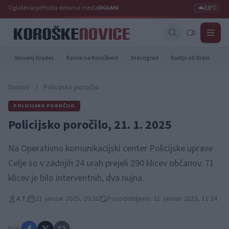
Oglaševanje
Prosta delovna mesta
OGLASI
☁️
18°C
Slovenj Gradec
Ravne na Koroškem
Dravograd
Radlje ob Dravi
Pr
Domov
/
Policijsko poročilo
POLICIJSKO POROČILO
Policijsko poročilo, 21. 1. 2025
Na Operativno komunikacijski center Policijske uprave
Celje so v zadnjih 24 urah prejeli 290 klicev občanov. 71
klicev je bilo interventnih, dva nujna.
A.T.
21. januar 2025, 20:30
Posodobljeno: 21. januar 2025, 11:34