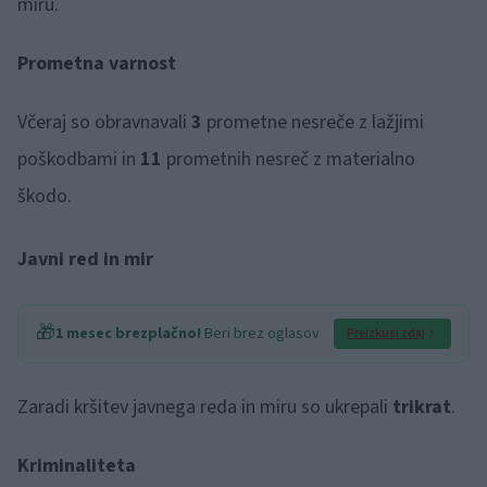
miru.
Prometna varnost
Včeraj so obravnavali
3
prometne nesreče z lažjimi
poškodbami in
11
prometnih nesreč z materialno
škodo.
Javni red in mir
🎁
1 mesec brezplačno!
Beri brez oglasov
Preizkusi zdaj
Zaradi kršitev javnega reda in miru so ukrepali
trikrat
.
Kriminaliteta