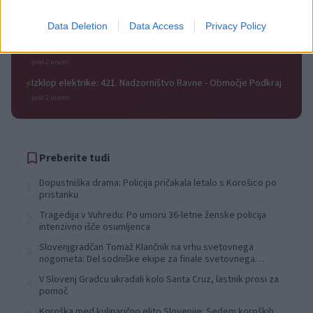
Izklop elektrike: 429. Nadzorništvo Ravne - Območje Prevalje
⚡
Prisoje
Data Deletion
Data Access
Privacy Policy
pred 2 urami
Izklop elektrike: 424. Nadzorništvo Vuzenica - Območje Orlice
⚡
pred 2 urami
Izklop elektrike: 421. Nadzorništvo Ravne - Območje Podkraj
⚡
pred 2 urami
Preberite tudi
Dopustniška drama: Policija pričakala letalo s Korošico po
1
pristanku
Tragedija v Vuhredu: Po umoru 36-letne ženske policija
2
intenzivno išče osumljenca
Slovenjgradčan Tomaž Klančnik na vrhu svetovnega
3
nogometa: Del sodniške ekipe za finale svetovnega
prvenstva
V Slovenj Gradcu ukradali kolo Santa Cruz, lastnik prosi za
4
pomoč
Koroška med kulinarično elito Slovenije: Sedem koroških