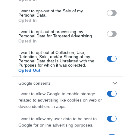
use your data for below specified purposes in below Google
sovraštva, nasilja ali nestrpnosti. Komentarji z žaljivimi,
consent section.
I want to opt-out of the Sale of my
rasističnimi, diskriminatornimi ali nezakonitimi vsebinami bodo
Personal Data.
odstranjeni.
Pravila komentiranja →
Opted In
I want to opt-out of processing my
Personal Data for Targeted Advertising.
Failed to fetch
Opted In
I want to opt-out of Collection, Use,
Retention, Sale, and/or Sharing of my
Personal Data that Is Unrelated with the
Kategorije:
Policijsko poročilo
PU Celje
Purposes for which it was collected.
Opted Out
policijsko poročilo
PU Celje
Ključne besede:
Google consents
I want to allow Google to enable storage
related to advertising like cookies on web or
device identifiers in apps.
Več iz kategorije Policijsko poročilo
I want to allow my user data to be sent to
Google for online advertising purposes.