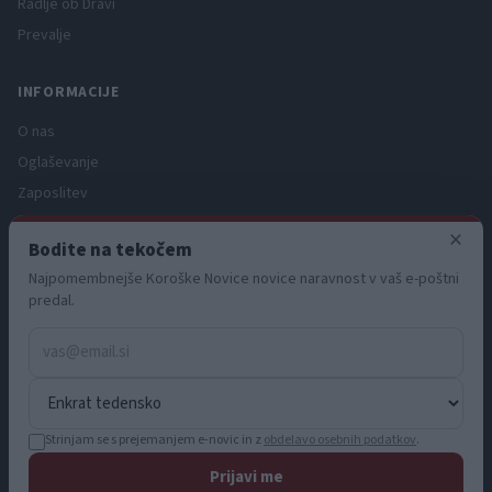
Radlje ob Dravi
Prevalje
INFORMACIJE
O nas
Oglaševanje
Zaposlitev
Pravno obvestilo
×
Bodite na tekočem
Zasebnost in piškotki
Najpomembnejše Koroške Novice novice naravnost v vaš e-poštni
Storitve
predal.
Naročnine
Pogoji uporabe
Pravila volilne kampanje
Strinjam se s prejemanjem e-novic in z
obdelavo osebnih podatkov
.
Prijavi me
© 2026 KN MEDIA d.o.o. Vse pravice pridržane.